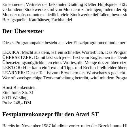
Einen neuen Vertreter der bekannten Gattung Kletter-Hüpfspiele läßt 
verbundene Stockwerke sind von Monstern zu reinigen, indem der Spi
Monster müssen unterschiedlich viele Stockwerke tief fallen, bevor si
Bezugsquelle: Kaufhäuser, Fachhandel
Der Übersetzer
Dieses Programmpaket besteht aus vier Einzelprogrammen und einer W
LEXIKA: Macht aus dem, ST ein schnelles Wörterbuch. Das Programm g
ÜBERSETZER: Damit läßt sich jeder Text vom Englischen ins Deutsch
Übersetzungsmöglichkeiten eines Wortes, die Menge des zu übersetze
LEKTOR: Hier kann ein Text auf Tipp- und Rechtschreibfehler überp
LEARNER: Dieser Teil ist zum Erweitern des Wortschatzes gedacht.
Wer oft zweisprachige Textverarbeitung betreibt, wird mit dem Pro
Horst Blankenstein
Ettenhofer Str. 31
8031 Weßling
Preis: 248,- DM
Festplattenkonzept für den Atari ST
Bereits im November 1987 kündigte vortex unter der Bezeichnung HDp