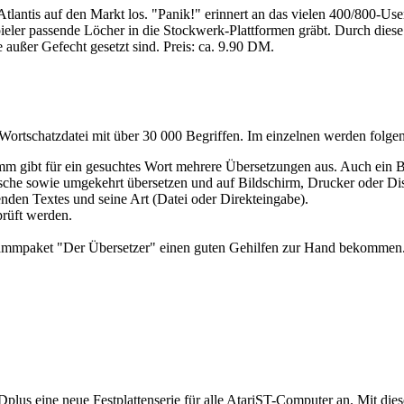
Atlantis auf den Markt los. "Panik!" erinnert an das vielen 400/800-Us
eler passende Löcher in die Stockwerk-Plattformen gräbt. Durch diese 
e außer Gefecht gesetzt sind. Preis: ca. 9.90 DM.
ortschatzdatei mit über 30 000 Begriffen. Im einzelnen werden folge
ibt für ein gesuchtes Wort mehrere Übersetzungen aus. Auch ein Blät
e sowie umgekehrt übersetzen und auf Bildschirm, Drucker oder Disk
nden Textes und seine Art (Datei oder Direkteingabe).
rüft werden.
grammpaket "Der Übersetzer" einen guten Gehilfen zur Hand bekommen
lus eine neue Festplattenserie für alle AtariST-Computer an. Mit di