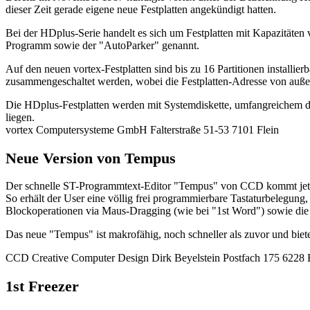
dieser Zeit gerade eigene neue Festplatten angekündigt hatten.
Bei der HDplus-Serie handelt es sich um Festplatten mit Kapazitäte
Programm sowie der "AutoParker" genannt.
Auf den neuen vortex-Festplatten sind bis zu 16 Partitionen installi
zusammengeschaltet werden, wobei die Festplatten-Adresse von außen e
Die HDplus-Festplatten werden mit Systemdiskette, umfangreichem 
liegen.
vortex Computersysteme GmbH Falterstraße 51-53 7101 Flein
Neue Version von Tempus
Der schnelle ST-Programmtext-Editor "Tempus" von CCD kommt jetzt i
So erhält der User eine völlig frei programmierbare Tastaturbelegun
Blockoperationen via Maus-Dragging (wie bei "1st Word") sowie die 
Das neue "Tempus" ist makrofähig, noch schneller als zuvor und bie
CCD Creative Computer Design Dirk Beyelstein Postfach 175 6228 E
1st Freezer