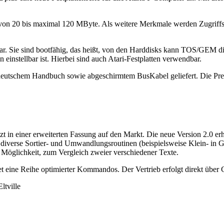
n von 20 bis maximal 120 MByte. Als weitere Merkmale werden Zugriff
erbar. Sie sind bootfähig, das heißt, von den Harddisks kann TOS/GEM 
instellbar ist. Hierbei sind auch Atari-Festplatten verwendbar.
deutschem Handbuch sowie abgeschirmtem BusKabel geliefert. Die Pre
n einer erweiterten Fassung auf den Markt. Die neue Version 2.0 erh
g, diverse Sortier- und Umwandlungsroutinen (beispielsweise Klein- i
Möglichkeit, zum Vergleich zweier verschiedener Texte.
tet eine Reihe optimierter Kommandos. Der Vertrieb erfolgt direkt üb
ltville