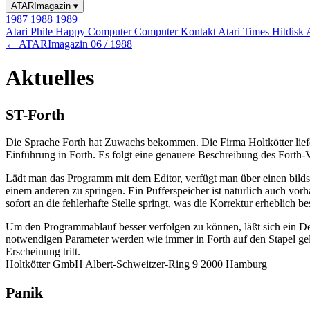
ATARImagazin
▾
1987
1988
1989
Atari Phile
Happy Computer
Computer Kontakt
Atari Times
Hitdisk
← ATARImagazin 06 / 1988
Aktuelles
ST-Forth
Die Sprache Forth hat Zuwachs bekommen. Die Firma Holtkötter liefer
Einführung in Forth. Es folgt eine genauere Beschreibung des Forth-V
Lädt man das Programm mit dem Editor, verfügt man über einen bildsch
einem anderen zu springen. Ein Pufferspeicher ist natürlich auch vor
sofort an die fehlerhafte Stelle springt, was die Korrektur erheblich be
Um den Programmablauf besser verfolgen zu können, läßt sich ein Debu
notwendigen Parameter werden wie immer in Forth auf den Stapel gel
Erscheinung tritt.
Holtkötter GmbH Albert-Schweitzer-Ring 9 2000 Hamburg
Panik