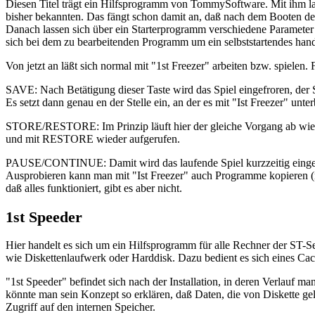
Diesen Titel trägt ein Hilfsprogramm von TommySoftware. Mit ihm lass
bisher bekannten. Das fängt schon damit an, daß nach dem Booten der
Danach lassen sich über ein Starterprogramm verschiedene Parameter 
sich bei dem zu bearbeitenden Programm um ein selbststartendes han
Von jetzt an läßt sich normal mit "1st Freezer" arbeiten bzw. spielen
SAVE: Nach Betätigung dieser Taste wird das Spiel eingefroren, der S
Es setzt dann genau en der Stelle ein, an der es mit "Ist Freezer" unt
STORE/RESTORE: Im Prinzip läuft hier der gleiche Vorgang ab wie unte
und mit RESTORE wieder aufgerufen.
PAUSE/CONTINUE: Damit wird das laufende Spiel kurzzeitig eingefro
Ausprobieren kann man mit "Ist Freezer" auch Programme kopieren (na
daß alles funktioniert, gibt es aber nicht.
1st Speeder
Hier handelt es sich um ein Hilfsprogramm für alle Rechner der ST-S
wie Diskettenlaufwerk oder Harddisk. Dazu bedient es sich eines Ca
"1st Speeder" befindet sich nach der Installation, in deren Verlauf m
könnte man sein Konzept so erklären, daß Daten, die von Diskette ge
Zugriff auf den internen Speicher.