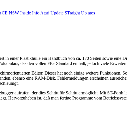
ACE NSW Inside Info
Atari Update
STraight Up
atos
t in einer Plastikhülle ein Handbuch von ca. 170 Seiten sowie eine Dis
okabulars, das den vollen FIG-Standard enthält, jedoch viele Erweiter
irmorientierten Editor. Dieser hat noch einige weitere Funktionen. So 
handen, ebenso eine RAM-Disk. Fehlermeldungen erscheinen ausreichend 
schleunigt.
gger aufrufen, der dies Schritt für Schritt ermöglicht. Mit ST-Forth l
egt. Hervorzuheben ist, daß man fertige Programme vom Betriebssyste