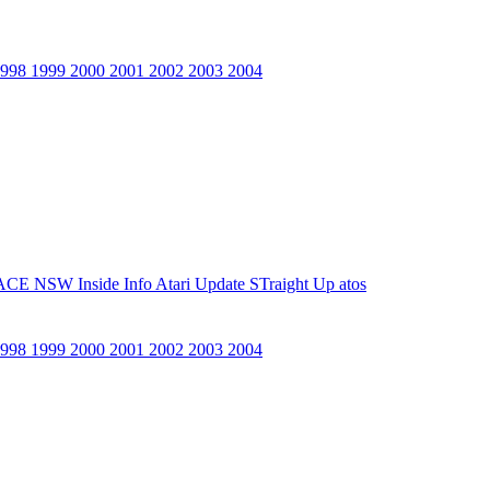
1998
1999
2000
2001
2002
2003
2004
ACE NSW Inside Info
Atari Update
STraight Up
atos
1998
1999
2000
2001
2002
2003
2004