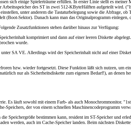
en sich einige Spielerträume erfüllen. In erster Linie stellt es mein
 Arbeitsspeicher des ST in zwei 512-KByteHälften aufgeteilt wird. ("I
einstellen, unter anderem die Tastaturbelegung sowie die Abfrage, ob 
delt (Boot-Sektor). Danach kann man das Originalprogramm einlegen, d
. Folgende Zusatzfunktionen stehen darüber hinaus zur Verfügung:
peicherinhalt komprimiert und dann auf einer leeren Diskette abgelegt.
erbrochen wurde.
r SA VE. Allerdings wird der Speicherinhalt nicht auf einer Diskette,
ren bzw. wieder fortgesetzt. Diese Funktion läßt sich nutzen, um ei
türlich nur als Sicherheitsdiskette zum eigenen Bedarf!), an denen h
erie. Es läuft sowohl mit einem Farb- als auch Monochrommonitor. "1s
che-Speichers, der von einem schnellen Maschinencodeprogramm verwal
an die Speichergröße bestimmen kann, resident im ST-Speicher und erled
laden werden, auch im Cache-Speicher landen. Beim nächsten Disketten