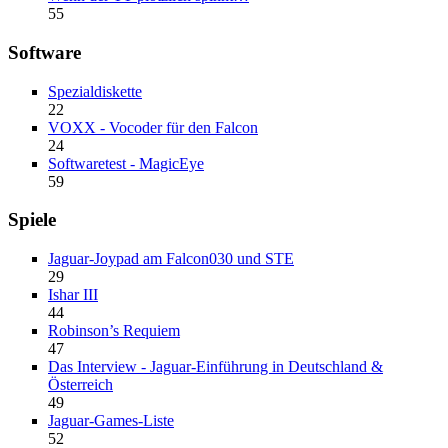
55
Software
Spezialdiskette
22
VOXX - Vocoder für den Falcon
24
Softwaretest - MagicEye
59
Spiele
Jaguar-Joypad am Falcon030 und STE
29
Ishar III
44
Robinson’s Requiem
47
Das Interview - Jaguar-Einführung in Deutschland &
Österreich
49
Jaguar-Games-Liste
52