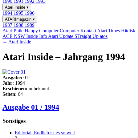
1990
1991
1992
1993
Atari Inside
▾
1994
1995
1996
ATARImagazin
▾
1987
1988
1989
Atari Phile
Happy Computer
Computer Kontakt
Atari Times
Hitdisk
ACE NSW Inside Info
Atari Update
STraight Up
atos
← Atari Inside
Atari Inside – Jahrgang 1994
Ausgabe:
01
Jahr:
1994
Erschienen:
unbekannt
Seiten:
64
Ausgabe 01 / 1994
Sonstiges
Editorial: Endlich ist es so weit