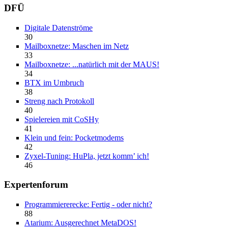
DFÜ
Digitale Datenströme
30
Mailboxnetze: Maschen im Netz
33
Mailboxnetze: ...natürlich mit der MAUS!
34
BTX im Umbruch
38
Streng nach Protokoll
40
Spielereien mit CoSHy
41
Klein und fein: Pocketmodems
42
Zyxel-Tuning: HuPla, jetzt komm’ ich!
46
Expertenforum
Programmiererecke: Fertig - oder nicht?
88
Atarium: Ausgerechnet MetaDOS!