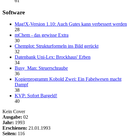
61
Software
Mag!X-Version 1.10: Auch Gutes kann verbessert werden
28
mChem - das gewisse Extra
30
Chemplot: Strukturformeln ins Bild gerückt
32
Datenbank Uni-Lex: Brockhaus' Erben
34
Busy_Man: Steuerschraube
36
Kopierprogramm Kobold Zwei: Ein Fabelwesen macht
Dampf
38
KVP: Sofort Bargeld!
40
Kein Cover
Ausgabe:
02
Jahr:
1993
Erschienen:
21.01.1993
Seiten:
116