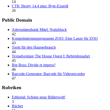
14
CTK Shorty 14.4 plus: Byte-Expreß
26
Public Domain
Adressdatenbank Mitel: Notizblock
42
Komprimierunqsproqramm ZOO: Eine Lanze für ZOO
43
Tools für den Hausgebrauch
44
Textadventure The House Quest I: Behördensafari
45
Big Boss: Divide et impera?
46
Barcode-Generator: Barcode für Videorecorder
47
Rubriken
Editorial: Schöne neue Bilderwelt!
3
Bücher