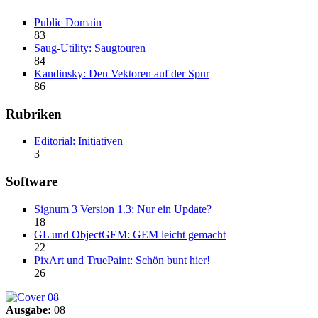
Public Domain
83
Saug-Utility: Saugtouren
84
Kandinsky: Den Vektoren auf der Spur
86
Rubriken
Editorial: Initiativen
3
Software
Signum 3 Version 1.3: Nur ein Update?
18
GL und ObjectGEM: GEM leicht gemacht
22
PixArt und TruePaint: Schön bunt hier!
26
Ausgabe:
08