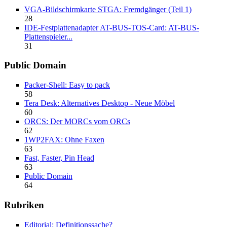
VGA-Bildschirmkarte STGA: Fremdgänger (Teil 1)
28
IDE-Festplattenadapter AT-BUS-TOS-Card: AT-BUS-
Plattenspieler...
31
Public Domain
Packer-Shell: Easy to pack
58
Tera Desk: Alternatives Desktop - Neue Möbel
60
ORCS: Der MORCs vom ORCs
62
1WP2FAX: Ohne Faxen
63
Fast, Faster, Pin Head
63
Public Domain
64
Rubriken
Editorial: Definitionssache?