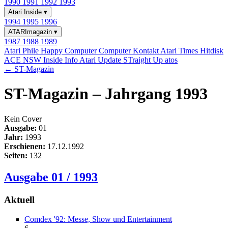
1990
1991
1992
1993
Atari Inside
▾
1994
1995
1996
ATARImagazin
▾
1987
1988
1989
Atari Phile
Happy Computer
Computer Kontakt
Atari Times
Hitdisk
ACE NSW Inside Info
Atari Update
STraight Up
atos
← ST-Magazin
ST-Magazin – Jahrgang 1993
Kein Cover
Ausgabe:
01
Jahr:
1993
Erschienen:
17.12.1992
Seiten:
132
Ausgabe 01 / 1993
Aktuell
Comdex '92: Messe, Show und Entertainment