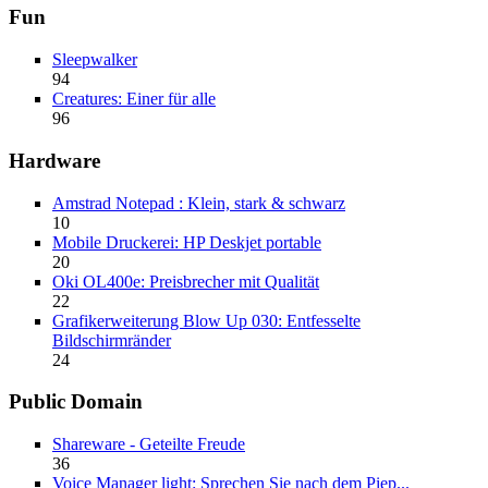
Fun
Sleepwalker
94
Creatures: Einer für alle
96
Hardware
Amstrad Notepad : Klein, stark & schwarz
10
Mobile Druckerei: HP Deskjet portable
20
Oki OL400e: Preisbrecher mit Qualität
22
Grafikerweiterung Blow Up 030: Entfesselte
Bildschirmränder
24
Public Domain
Shareware - Geteilte Freude
36
Voice Manager light: Sprechen Sie nach dem Piep...