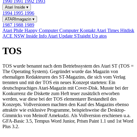
1990
1991
1992
1993
Atari Inside
▾
1994
1995
1996
ATARImagazin
▾
1987
1988
1989
Atari Phile
Happy Computer
Computer Kontakt
Atari Times
Hitdisk
ACE NSW Inside Info
Atari Update
STraight Up
atos
TOS
TOS wurde benannt nach dem Betriebssystem des Atari ST (TOS =
The Operating System). Gegründet wurde das Magazin von
ehemaligen Redakteuren des ST-Magazins, die sich vom Verlag
trennten und mit der TOS ein neues Konzept starteten: Ein
deutschsprachiges Atari-Magazin mit Cover-Disk. Musste bei der
Konkurrenz die Diskette zum Heft teuer zusätzlich erworben
werden, war diese bei der TOS elementarer Bestandteil des
Konzepts. Vollversionen machten den Kauf des Magazins ebenso
attraktiv wie exklusive Programme, beispielsweise die Desktop-
Gimmicks von Meinolf Amekudzi. Als Vollversion erschienen u.a.
GFA-Basic 3.5, Tempus Word Junior, Prism Paint 1.1 und 1st Word
Plus 3.2.