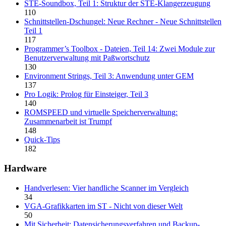
STE-Soundbox, Teil 1: Struktur der STE-Klangerzeugung
110
Schnittstellen-Dschungel: Neue Rechner - Neue Schnittstellen
Teil 1
117
Programmer’s Toolbox - Dateien, Teil 14: Zwei Module zur
Benutzerverwaltung mit Paßwortschutz
130
Environment Strings, Teil 3: Anwendung unter GEM
137
Pro Logik: Prolog für Einsteiger, Teil 3
140
ROMSPEED und virtuelle Speicherverwaltung:
Zusammenarbeit ist Trumpf
148
Quick-Tips
182
Hardware
Handverlesen: Vier handliche Scanner im Vergleich
34
VGA-Grafikkarten im ST - Nicht von dieser Welt
50
Mit Sicherheit: Datensicherungsverfahren und Backup-