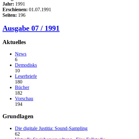
Jahr:
1991
Erschienen:
01.07.1991
Seiten:
196
Ausgabe 07 / 1991
Aktuelles
News
6
Demodisks
10
Leserbriefe
180
Bücher
182
Vorschau
194
Grundlagen
Die digitale Justitia: Sound-Sampling
62