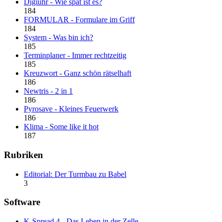
Digiuhr - Wie spät ist es?
184
FORMULAR - Formulare im Griff
184
System - Was bin ich?
185
Terminplaner - Immer rechtzeitig
185
Kreuzwort - Ganz schön rätselhaft
186
Newtris - 2 in 1
186
Pyrosave - Kleines Feuerwerk
186
Klima - Some like it hot
187
Rubriken
Editorial: Der Turmbau zu Babel
3
Software
K-Spread 4 - Das Leben in der Zelle