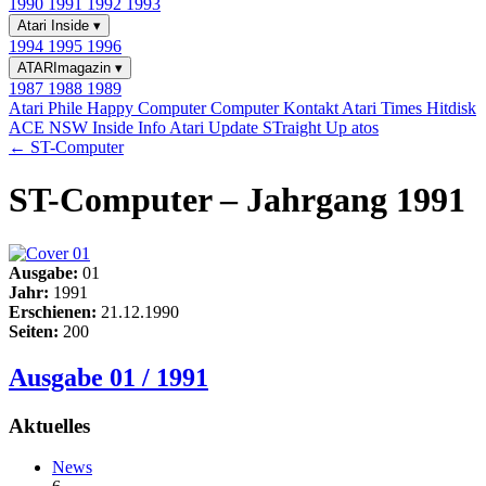
1990
1991
1992
1993
Atari Inside
▾
1994
1995
1996
ATARImagazin
▾
1987
1988
1989
Atari Phile
Happy Computer
Computer Kontakt
Atari Times
Hitdisk
ACE NSW Inside Info
Atari Update
STraight Up
atos
← ST-Computer
ST-Computer – Jahrgang 1991
Ausgabe:
01
Jahr:
1991
Erschienen:
21.12.1990
Seiten:
200
Ausgabe 01 / 1991
Aktuelles
News