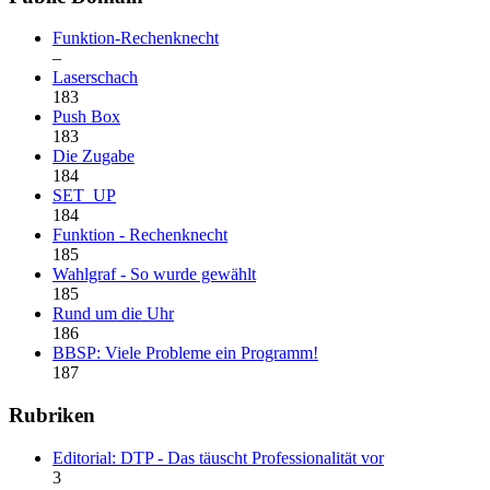
Funktion-Rechenknecht
–
Laserschach
183
Push Box
183
Die Zugabe
184
SET_UP
184
Funktion - Rechenknecht
185
Wahlgraf - So wurde gewählt
185
Rund um die Uhr
186
BBSP: Viele Probleme ein Programm!
187
Rubriken
Editorial: DTP - Das täuscht Professionalität vor
3