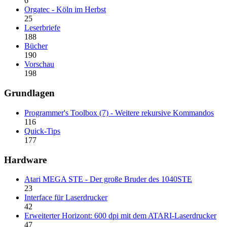
6
Orgatec - Köln im Herbst
25
Leserbriefe
188
Bücher
190
Vorschau
198
Grundlagen
Programmer's Toolbox (7) - Weitere rekursive Kommandos
116
Quick-Tips
177
Hardware
Atari MEGA STE - Der große Bruder des 1040STE
23
Interface für Laserdrucker
42
Erweiterter Horizont: 600 dpi mit dem ATARI-Laserdrucker
47