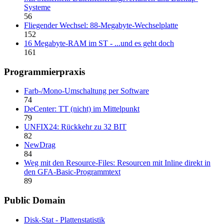
Systeme
56
Fliegender Wechsel: 88-Megabyte-Wechselplatte
152
16 Megabyte-RAM im ST - ...und es geht doch
161
Programmierpraxis
Farb-/Mono-Umschaltung per Software
74
DeCenter: TT (nicht) im Mittelpunkt
79
UNFIX24: Rückkehr zu 32 BIT
82
NewDrag
84
Weg mit den Resource-Files: Resourcen mit Inline direkt in
den GFA-Basic-Programmtext
89
Public Domain
Disk-Stat - Plattenstatistik