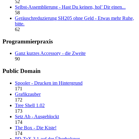
52
Selbst-Assemblierung - Hast Du keinen, hol’ Dir einen...
58
Geräuschreduzierung SH205 ohne Geld - Etwas mehr Ruhe,
bitte.
62
Programmierpraxis
Ganz kurzes Accessory - die Zweite
90
Public Domain
Spooler - Drucken im Hintergrund
171
Grafikzauber
172
Tree Shell 1.02
173
Setz Ab - Ausgeblockt
174
The Box - Die Kiste!
174
PD-TeX 3.1 auf der Überholspur