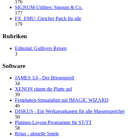
176
SIGNUM-Utilities: Signum & Co.
177
FX_EMU: Gleicher Patch für alle
179
Rubriken
Editorial: Gullivers Reisen
3
Software
JAMES 3.0 - Der Börsenprofi
34
XENON räumt die Platte auf
39
Festplatten-Simsalabim mit IMAGIC WIZARD
46
DISKUS - Ein Werkzeugkasten für alle Massenspeicher
50
Platinen-Layout-Programme für ST/TT
58
Relax - aktuelle Spiele