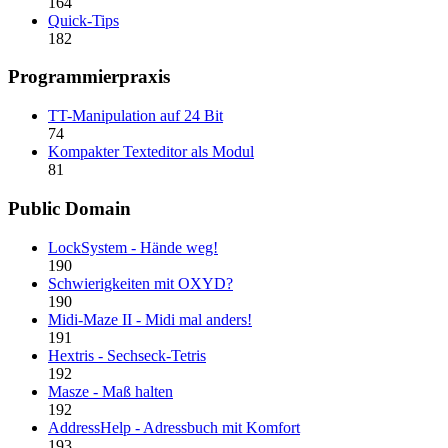
164
Quick-Tips
182
Programmierpraxis
TT-Manipulation auf 24 Bit
74
Kompakter Texteditor als Modul
81
Public Domain
LockSystem - Hände weg!
190
Schwierigkeiten mit OXYD?
190
Midi-Maze II - Midi mal anders!
191
Hextris - Sechseck-Tetris
192
Masze - Maß halten
192
AddressHelp - Adressbuch mit Komfort
193