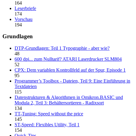
164
Leserbriefe
174
Vorschau
194
Grundlagen
DTP-Grundlagen: Teil 1 Typographie - aber wie?
48
600 dpi... zum Nulltarif? ATARI Laserdrucker SLM804
52
CPX: Dem variablen Kontrollfeld auf der Spur, Episode 1
95
Programmer’s Toolbox - Dateien, Teil 9: Eine Einführung in
Textdateien
115
Datenstrukturen & Algorithmen in Omikron.BASIC und
Modula 2, Teil 3: Behältersortieren - Radixsort
134
TT-Tuning: Speed without the price
145
ST-Speed: Flexibles Utility, Teil 1
154
Quick-Tips