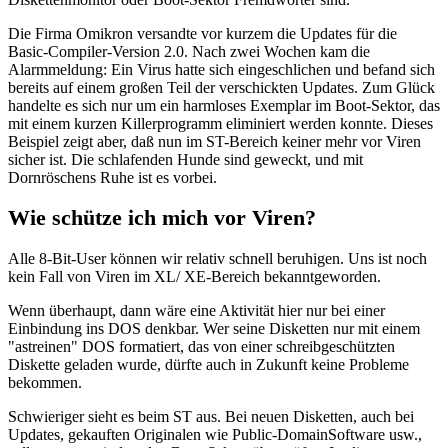
Die Firma Omikron versandte vor kurzem die Updates für die
Basic-Compiler-Version 2.0. Nach zwei Wochen kam die
Alarmmeldung: Ein Virus hatte sich eingeschlichen und befand sich
bereits auf einem großen Teil der verschickten Updates. Zum Glück
handelte es sich nur um ein harmloses Exemplar im Boot-Sektor, das
mit einem kurzen Killerprogramm eliminiert werden konnte. Dieses
Beispiel zeigt aber, daß nun im ST-Bereich keiner mehr vor Viren
sicher ist. Die schlafenden Hunde sind geweckt, und mit
Dornröschens Ruhe ist es vorbei.
Wie schütze ich mich vor Viren?
Alle 8-Bit-User können wir relativ schnell beruhigen. Uns ist noch
kein Fall von Viren im XL/ XE-Bereich bekanntgeworden.
Wenn überhaupt, dann wäre eine Aktivität hier nur bei einer
Einbindung ins DOS denkbar. Wer seine Disketten nur mit einem
"astreinen" DOS formatiert, das von einer schreibgeschützten
Diskette geladen wurde, dürfte auch in Zukunft keine Probleme
bekommen.
Schwieriger sieht es beim ST aus. Bei neuen Disketten, auch bei
Updates, gekauften Originalen wie Public-DomainSoftware usw.,