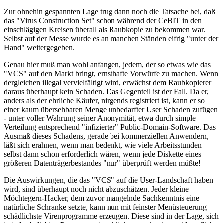
Zur ohnehin gespannten Lage trug dann noch die Tatsache bei, daß
das "Virus Construction Set" schon während der CeBIT in den
einschlägigen Kreisen überall als Raubkopie zu bekommen war.
Selbst auf der Messe wurde es an manchen Ständen eifrig "unter der
Hand" weitergegeben.
Genau hier muß man wohl anfangen, jedem, der so etwas wie das
"VCS" auf den Markt bringt, ernsthafte Vorwürfe zu machen. Wenn
dergleichen illegal vervielfältigt wird, erwächst dem Raubkopierer
daraus überhaupt kein Schaden. Das Gegenteil ist der Fall. Da er,
anders als der ehrliche Käufer, nirgends registriert ist, kann er so
einer kaum übersehbaren Menge unbedarfter User Schaden zufügen
- unter voller Wahrung seiner Anonymität, etwa durch simple
Verteilung entsprechend "infizierter" Public-Domain-Software. Das
Ausmaß dieses Schadens, gerade bei kommerziellen Anwendern,
läßt sich erahnen, wenn man bedenkt, wie viele Arbeitsstunden
selbst dann schon erforderlich wären, wenn jede Diskette eines
größeren Datenträgerbestandes "nur" überprüft werden müßte!
Die Auswirkungen, die das "VCS" auf die User-Landschaft haben
wird, sind überhaupt noch nicht abzuschätzen. Jeder kleine
Möchtegern-Hacker, dem zuvor mangelnde Sachkenntnis eine
natürliche Schranke setzte, kann nun mit feinster Menüsteuerung
schädlichste Virenprogramme erzeugen. Diese sind in der Lage, sich