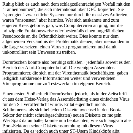
Ruhig blieb es auch nach dem schlagzeilenträchtigen Vorfall mit den
"Tannenbäumen", die sich international über DFÜ kopierten. Sie
"sprengten" zwar etliche Systeme nur durch ihr massives Auftreten,
waren "ansonsten" aber harmlos. Wer sich auskannte und zum
engeren Kreis gehörte, gab, was Computerviren an ging, nur die
prinzipielle Funktionsweise oder bestenfalls einen ungefährlichen
Pseudocode an die Öffentlichkeit weiter. Dies konnte nur dem
allgemeinen Verständnis der Problematik dienen, aber niemanden in
die Lage versetzen, einen Virus zu programmieren und damit
unkontrolliert sein Unwesen zu treiben.
Dornröschen konnte also beruhigt schlafen - jedenfalls soweit es den
Bereich der Atari-Computer betraf. Die wenigen Assembler-
Programmierer, die sich mit der Virenthematik beschäftigten, gaben
lediglich aufklärende Informationen weiter und verwendeten
Virenprogramme nur zu Testzwecken im eigenen Bereich.
Einen ersten Stoß erhielt Dornröschen jedoch, als in der Zeitschrift
c't aus dem Heise-Verlag das Assemblerlisting eines einfachen Virus
für den ST veröffentlicht wurde. Er tat eigentlich nichts
Schlimmeres, als sich bei jedem Diskettenwechsel in den Boot-
Sektor der (nicht schreibgeschützten) neuen Diskette zu mogeln.
Wer Spaß daran hatte, konnte nun beobachten, wie sich langsam alle
Boot-Sektoren seiner Diskettensammlung mit diesem Virus
infizierten. Da es jedoch auch unter ST-Usern Kindsköpfe gibt,