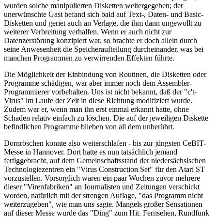
wurden solche manipulierten Disketten weitergegeben; der
unerwünschte Gast befand sich bald auf Text-, Daten- und Basic-
Disketten und geriet auch an Verlage, die ihm dann ungewollt zu
weiterer Verbreitung verhalfen. Wenn er auch nicht zur
Datenzerstörung konzipiert war, so brachte er doch allein durch
seine Anwesenheit die Speicheraufteilung durcheinander, was bei
manchen Programmen zu verwirrenden Effekten führte.
Die Möglichkeit der Einbindung von Routinen, die Disketten oder
Programme schädigen, war aber immer noch dem Assembler-
Programmierer vorbehalten. Uns ist nicht bekannt, daß der "c't-
Virus" im Laufe der Zeit in diese Richtung modifiziert wurde.
Zudem war er, wenn man ihn erst einmal erkannt hatte, ohne
Schaden relativ einfach zu löschen. Die auf der jeweiligen Diskette
befindlichen Programme blieben von all dem unberührt.
Dornröschen konnte also weiterschlafen - bis zur jüngsten CeBIT-
Messe in Hannover. Dort hatte es nun tatsächlich jemand
fertiggebracht, auf dem Gemeinschaftsstand der niedersächsischen
Technologiezentren ein "Virus Construction Set" für den Atari ST
vorzustellen. Vorsorglich waren ein paar Wochen zuvor mehrere
dieser "Virenfabriken" an Journalisten und Zeitungen verschickt
worden, natürlich mit der strengen Auflage, "das Programm nicht
weiterzugeben", wie man uns sagte. Mangels großer Sensationen
auf dieser Messe wurde das "Ding" zum Hit. Fernsehen, Rundfunk