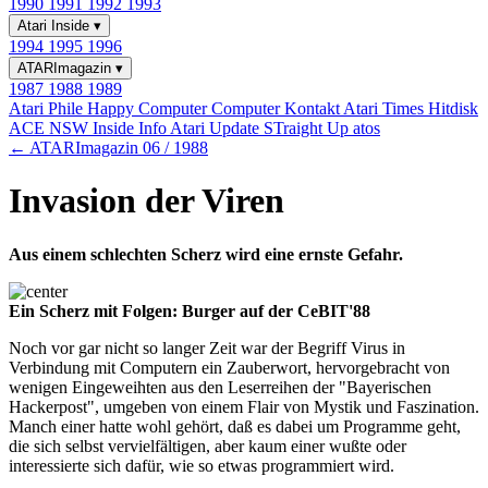
1990
1991
1992
1993
Atari Inside
▾
1994
1995
1996
ATARImagazin
▾
1987
1988
1989
Atari Phile
Happy Computer
Computer Kontakt
Atari Times
Hitdisk
ACE NSW Inside Info
Atari Update
STraight Up
atos
← ATARImagazin 06 / 1988
Invasion der Viren
Aus einem schlechten Scherz wird eine ernste Gefahr.
Ein Scherz mit Folgen: Burger auf der CeBIT'88
Noch vor gar nicht so langer Zeit war der Begriff Virus in
Verbindung mit Computern ein Zauberwort, hervorgebracht von
wenigen Eingeweihten aus den Leserreihen der "Bayerischen
Hackerpost", umgeben von einem Flair von Mystik und Faszination.
Manch einer hatte wohl gehört, daß es dabei um Programme geht,
die sich selbst vervielfältigen, aber kaum einer wußte oder
interessierte sich dafür, wie so etwas programmiert wird.