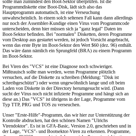
sollte man zumindest den Boot-Sektor überprüfen. Ist die
Programmdiskette eine Boot-Disk, lädt sich also das
Hauptprogramm automatisch, ist eine Verseuchung
unwahrscheinlich. In einem solch seltenen Fall kann dann allerdings
nur noch der Assembler-Kundige einen Virus vom Programmcode
unterscheiden, denn hier müssen sich ja "ganz legal" Daten im
Boot-Sektor befinden. Bei "normalen" Disketten, deren Programme
vom Desktop aus gestartet werden, ist jedoch Vorsicht angebracht,
wenn das erste Byte im Boot-Sektor den Wert $60 (dez. 96) enthält.
Das wäre dann nämlich ein Sprungfeld (BRA) zu einem Programm
im Boot-Sektor.
Bei Viren des "VCS" ist eine Diagnose noch schwieriger.
Mißtrauisch sollte man werden, wenn Programme plötzlich
versuchen, auf die Diskette zu schreiben (Meldung: "Disk ist
schreibgeschützt") oder wenn ungewöhnlich lange und oft beim
Laden von Diskette in der Directory herumgesucht wird. (Dann
sucht der Virus noch nicht infizierte Programme und hängt sich an
diese an.) Das "VCS" ist übrigens in der Lage, Programme vom
Typ TTP, PRG und TOS zu verseuchen.
Unser "Erste-Hilfe"-Programm, das wir hier zur Unterstützung der
Kontrolle abdrucken, hat den schönen Namen "Ulrichs
Virendoktor". Es ist in GFA-Basic, Version 2.0, geschrieben und in
der Lage, "VCS"- und Bootsektor-Viren zu erkennen. Programme,