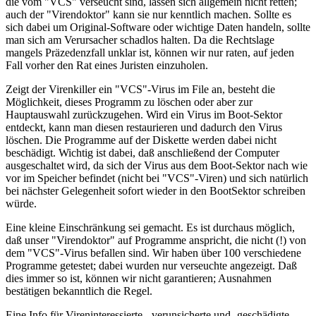
die vom "VCS" verseucht sind, lassen sich allgemein nicht retten;
auch der "Virendoktor" kann sie nur kenntlich machen. Sollte es
sich dabei um Original-Software oder wichtige Daten handeln, sollte
man sich am Verursacher schadlos halten. Da die Rechtslage
mangels Präzedenzfall unklar ist, können wir nur raten, auf jeden
Fall vorher den Rat eines Juristen einzuholen.
Zeigt der Virenkiller ein "VCS"-Virus im File an, besteht die
Möglichkeit, dieses Programm zu löschen oder aber zur
Hauptauswahl zurückzugehen. Wird ein Virus im Boot-Sektor
entdeckt, kann man diesen restaurieren und dadurch den Virus
löschen. Die Programme auf der Diskette werden dabei nicht
beschädigt. Wichtig ist dabei, daß anschließend der Computer
ausgeschaltet wird, da sich der Virus aus dem Boot-Sektor nach wie
vor im Speicher befindet (nicht bei "VCS"-Viren) und sich natürlich
bei nächster Gelegenheit sofort wieder in den BootSektor schreiben
würde.
Eine kleine Einschränkung sei gemacht. Es ist durchaus möglich,
daß unser "Virendoktor" auf Programme anspricht, die nicht (!) von
dem "VCS"-Virus befallen sind. Wir haben über 100 verschiedene
Programme getestet; dabei wurden nur verseuchte angezeigt. Daß
dies immer so ist, können wir nicht garantieren; Ausnahmen
bestätigen bekanntlich die Regel.
Eine Info für Vireninteressierte, -verunsicherte und -geschädigte