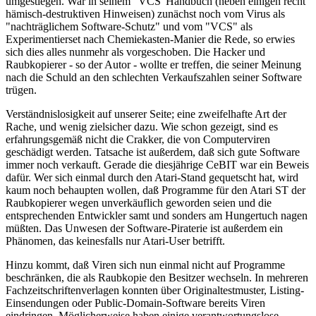
umgestiegen. War in seinem "VCS"Handbuch (neben einigen recht
hämisch-destruktiven Hinweisen) zunächst noch vom Virus als
"nachträglichem Software-Schutz" und vom "VCS" als
Experimentierset nach Chemiekasten-Manier die Rede, so erwies
sich dies alles nunmehr als vorgeschoben. Die Hacker und
Raubkopierer - so der Autor - wollte er treffen, die seiner Meinung
nach die Schuld an den schlechten Verkaufszahlen seiner Software
trügen.
Verständnislosigkeit auf unserer Seite; eine zweifelhafte Art der
Rache, und wenig zielsicher dazu. Wie schon gezeigt, sind es
erfahrungsgemäß nicht die Crakker, die von Computerviren
geschädigt werden. Tatsache ist außerdem, daß sich gute Software
immer noch verkauft. Gerade die diesjährige CeBIT war ein Beweis
dafür. Wer sich einmal durch den Atari-Stand gequetscht hat, wird
kaum noch behaupten wollen, daß Programme für den Atari ST der
Raubkopierer wegen unverkäuflich geworden seien und die
entsprechenden Entwickler samt und sonders am Hungertuch nagen
müßten. Das Unwesen der Software-Piraterie ist außerdem ein
Phänomen, das keinesfalls nur Atari-User betrifft.
Hinzu kommt, daß Viren sich nun einmal nicht auf Programme
beschränken, die als Raubkopie den Besitzer wechseln. In mehreren
Fachzeitschriftenverlagen konnten über Originaltestmuster, Listing-
Einsendungen oder Public-Domain-Software bereits Viren
eindringen. Möglicherweise haben einige verantwortungslose