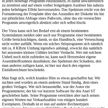
in jedes beliebige Programm einzuklinken, es damit unwiderruflich
zu zerstören und auf einen vorher festgelegten Auslöser hin nahezu
jeden beliebigen Effekt hervorzurufen. Das Spektrum reicht von der
Formatierung der Festplatte über das Ausnullen der Diskette bis hin
zur plötzlichen Abfrage eines Paßworts, ohne das ein verseuchtes
Programm unweigerlich abstürzt oder sich selbst löscht.
Der Virus kann sich bei Bedarf erst ab einem bestimmten
Systemdatum melden oder auch nur Programme einer bestimmten
Größe berücksichtigen, damit, so das Handbuch, eine Verseuchung
nicht weiter auffällt. Wenn ein solches Störprogramm sich nämlich
mit ca. 8 KByte Umfang irgendwo anhängt, erweckt das natürlich
bei ansonsten kleinen Utilities leichter Verdacht. Wer mit solchem
Unheil noch nicht zufrieden ist, kann nach Herzenslust eigene
AssemblerRoutinen dazulinken; das Spektrum des Schadens, den
man anderen zufügen kann, ist hier nur durch den eigenen
Einfallsreichtum beschränkt.
Man fragt sich, welch krankes Hirn so etwas geschaffen hat. Wir
suchten und wurden an einem anderen Stand fündig, dem eines
großen Verlages. Wie sich herausstellte, war der Autor ein
Programmierer, der bis vor kurzem Software für den Atari ST
geschrieben hatte. Seine Programme erreichten aber nach seinen
eigenen Worten nur Verkaufszahlen von einigen hundert
Exemplaren. Deshalb ist er nun auf andere Rechnertypen