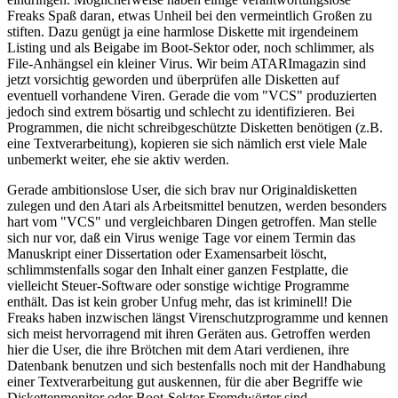
Freaks Spaß daran, etwas Unheil bei den vermeintlich Großen zu
stiften. Dazu genügt ja eine harmlose Diskette mit irgendeinem
Listing und als Beigabe im Boot-Sektor oder, noch schlimmer, als
File-Anhängsel ein kleiner Virus. Wir beim ATARImagazin sind
jetzt vorsichtig geworden und überprüfen alle Disketten auf
eventuell vorhandene Viren. Gerade die vom "VCS" produzierten
jedoch sind extrem bösartig und schlecht zu identifizieren. Bei
Programmen, die nicht schreibgeschützte Disketten benötigen (z.B.
eine Textverarbeitung), kopieren sie sich nämlich erst viele Male
unbemerkt weiter, ehe sie aktiv werden.
Gerade ambitionslose User, die sich brav nur Originaldisketten
zulegen und den Atari als Arbeitsmittel benutzen, werden besonders
hart vom "VCS" und vergleichbaren Dingen getroffen. Man stelle
sich nur vor, daß ein Virus wenige Tage vor einem Termin das
Manuskript einer Dissertation oder Examensarbeit löscht,
schlimmstenfalls sogar den Inhalt einer ganzen Festplatte, die
vielleicht Steuer-Software oder sonstige wichtige Programme
enthält. Das ist kein grober Unfug mehr, das ist kriminell! Die
Freaks haben inzwischen längst Virenschutzprogramme und kennen
sich meist hervorragend mit ihren Geräten aus. Getroffen werden
hier die User, die ihre Brötchen mit dem Atari verdienen, ihre
Datenbank benutzen und sich bestenfalls noch mit der Handhabung
einer Textverarbeitung gut auskennen, für die aber Begriffe wie
Diskettenmonitor oder Boot-Sektor Fremdwörter sind.