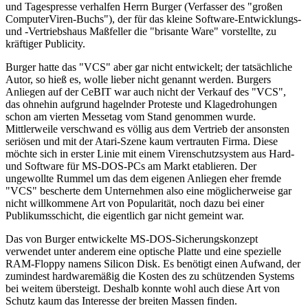
und Tagespresse verhalfen Herrn Burger (Verfasser des "großen
ComputerViren-Buchs"), der für das kleine Software-Entwicklungs-
und -Vertriebshaus Maßfeller die "brisante Ware" vorstellte, zu
kräftiger Publicity.
Burger hatte das "VCS" aber gar nicht entwickelt; der tatsächliche
Autor, so hieß es, wolle lieber nicht genannt werden. Burgers
Anliegen auf der CeBIT war auch nicht der Verkauf des "VCS",
das ohnehin aufgrund hagelnder Proteste und Klagedrohungen
schon am vierten Messetag vom Stand genommen wurde.
Mittlerweile verschwand es völlig aus dem Vertrieb der ansonsten
seriösen und mit der Atari-Szene kaum vertrauten Firma. Diese
möchte sich in erster Linie mit einem Virenschutzsystem aus Hard-
und Software für MS-DOS-PCs am Markt etablieren. Der
ungewollte Rummel um das dem eigenen Anliegen eher fremde
"VCS" bescherte dem Unternehmen also eine möglicherweise gar
nicht willkommene Art von Popularität, noch dazu bei einer
Publikumsschicht, die eigentlich gar nicht gemeint war.
Das von Burger entwickelte MS-DOS-Sicherungskonzept
verwendet unter anderem eine optische Platte und eine spezielle
RAM-Floppy namens Silicon Disk. Es benötigt einen Aufwand, der
zumindest hardwaremäßig die Kosten des zu schützenden Systems
bei weitem übersteigt. Deshalb konnte wohl auch diese Art von
Schutz kaum das Interesse der breiten Massen finden.