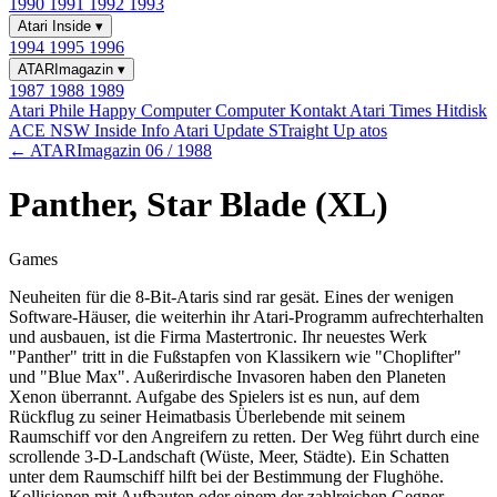
1990
1991
1992
1993
Atari Inside
▾
1994
1995
1996
ATARImagazin
▾
1987
1988
1989
Atari Phile
Happy Computer
Computer Kontakt
Atari Times
Hitdisk
ACE NSW Inside Info
Atari Update
STraight Up
atos
← ATARImagazin 06 / 1988
Panther, Star Blade (XL)
Games
Neuheiten für die 8-Bit-Ataris sind rar gesät. Eines der wenigen
Software-Häuser, die weiterhin ihr Atari-Programm aufrechterhalten
und ausbauen, ist die Firma Mastertronic. Ihr neuestes Werk
"Panther" tritt in die Fußstapfen von Klassikern wie "Choplifter"
und "Blue Max". Außerirdische Invasoren haben den Planeten
Xenon überrannt. Aufgabe des Spielers ist es nun, auf dem
Rückflug zu seiner Heimatbasis Überlebende mit seinem
Raumschiff vor den Angreifern zu retten. Der Weg führt durch eine
scrollende 3-D-Landschaft (Wüste, Meer, Städte). Ein Schatten
unter dem Raumschiff hilft bei der Bestimmung der Flughöhe.
Kollisionen mit Aufbauten oder einem der zahlreichen Gegner