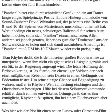
kosten eines der fünf Bildschirmleben.
"Panther" bietet eine durchschnittliche Grafik und ein auf Dauer
langweiliges Spielprinzip. Positiv fällt die Hintergrundmelodie von
Sound-Zauberer David Whittaker auf, der ja bereits eine Reihe von
8- und 16-Bit-Spielen von Mastertronic musikalisch untermalt hat.
Wer unbedingt ein neues, schwieriges Ballerspiel für seinen Atari
haben möchte, sollte sich "Panther" einmal anschauen. Allen
anderen sei jedoch geraten, lieber das gute alte "Drohzone" aus der
SoftwareKiste zu holen und sich damit auszutoben. Allerdings ist
"Panther" mit 8 DM bis 10 DMauch wieder recht preisgünstig.
Titan Khyber droht, die Erde mit seiner großen Roboterarmee zu
unterjochen, wenn ihm nicht ein gigantisches Lösegeld gezahlt und
ein Sitz in der Regierung zugesagt wird. Die letzte Hoffnung der
Erdbevölkerung ist Jax Stardo, ein ehemaliger Söldner, der nach
einer mißglückten Rebellion sein Dasein in einem Gefängnis der
Föderation fristet. Um seine einzige Chance auf Begnadigung zu
wahren, muß er in Khybers Weltraumfestung eindringen und den
Oberschurken beseitigen. Hilfe bei diesem Selbstmordkommando
erhält er durch ein neu entwickeltes Ortungsgerät, das es ihm
ermöglicht, Khyber aufzuspüren, ihn bei einem Fluchtversuch aber
auch tötet.
Was hier wie der Plot für einen neuen Lucas- oder Carpenter-Film