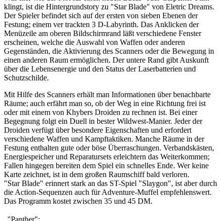
klingt, ist die Hintergrundstory zu "Star Blade" von Eletric Dreams.
Der Spieler befindet sich auf der ersten von sieben Ebenen der
Festung; einem ver trackten 3 D-Labyrinth. Das Anklicken der
Menüzeile am oberen Bildschirmrand läßt verschiedene Fenster
erscheinen, welche die Auswahl von Waffen oder anderen
Gegenständen, die Aktivierung des Scanners oder die Bewegung in
einen anderen Raum ermöglichen. Der untere Rand gibt Auskunft
über die Lebensenergie und den Status der Laserbatterien und
Schutzschilde.
Mit Hilfe des Scanners erhält man Informationen über benachbarte
Räume; auch erfährt man so, ob der Weg in eine Richtung frei ist
oder mit einem von Khybers Droiden zu rechnen ist. Bei einer
Begegnung folgt ein Duell in bester Wildwest-Manier. Jeder der
Droiden verfügt über besondere Eigenschaften und erfordert
verschiedene Waffen und Kampftaktiken. Manche Räume in der
Festung enthalten gute oder böse Überraschungen. Verbandskästen,
Energiespeicher und Reparatursets erleichtern das Weiterkommen;
Fallen hingegen bereiten dem Spiel ein schnelles Ende. Wer keine
Karte zeichnet, ist in dem großen Raumschiff bald verloren.
"Star Blade" erinnert stark an das ST-Spiel "Slaygon", ist aber durch
die Action-Sequenzen auch für Adventure-Muffel empfehlenswert.
Das Programm kostet zwischen 35 und 45 DM.
"Panther":