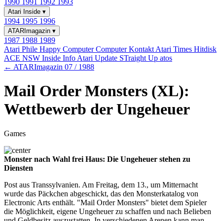
1990
1991
1992
1993
Atari Inside
▾
1994
1995
1996
ATARImagazin
▾
1987
1988
1989
Atari Phile
Happy Computer
Computer Kontakt
Atari Times
Hitdisk
ACE NSW Inside Info
Atari Update
STraight Up
atos
← ATARImagazin 07 / 1988
Mail Order Monsters (XL):
Wettbewerb der Ungeheuer
Games
Monster nach Wahl frei Haus: Die Ungeheuer stehen zu
Diensten
Post aus Transsylvanien. Am Freitag, dem 13., um Mitternacht
wurde das Päckchen abgeschickt, das den Monsterkatalog von
Electronic Arts enthält. "Mail Order Monsters" bietet dem Spieler
die Möglichkeit, eigene Ungeheuer zu schaffen und nach Belieben
und Geldbesitz auszustatten. In verschiedenen Arenen kann man