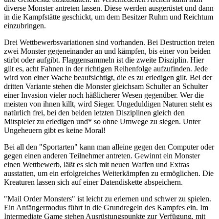
diverse Monster antreten lassen. Diese werden ausgerüstet und dann
in die Kampfstätte geschickt, um dem Besitzer Ruhm und Reichtum
einzubringen.
Drei Wettbewerbsvariationen sind vorhanden. Bei Destruction treten
zwei Monster gegeneinander an und kämpfen, bis einer von beiden
stirbt oder aufgibt. Flaggensammeln ist die zweite Disziplin. Hier
gilt es, acht Fahnen in der richtigen Reihenfolge aufzufinden. Jede
wird von einer Wache beaufsichtigt, die es zu erledigen gilt. Bei der
dritten Variante stehen die Monster gleichsam Schulter an Schulter
einer Invasion vieler noch häßlicherer Wesen gegenüber. Wer die
meisten von ihnen killt, wird Sieger. Ungeduldigen Naturen steht es
natürlich frei, bei den beiden letzten Disziplinen gleich den
Mitspieler zu erledigen und* so ohne Umwege zu siegen. Unter
Ungeheuern gibt es keine Moral!
Bei all den "Sportarten" kann man alleine gegen den Computer oder
gegen einen anderen Teilnehmer antreten. Gewinnt ein Monster
einen Wettbewerb, läßt es sich mit neuen Waffen und Extras
ausstatten, um ein erfolgreiches Weiterkämpfen zu ermöglichen. Die
Kreaturen lassen sich auf einer Datendiskette abspeichern.
"Mail Order Monsters" ist leicht zu erlernen und schwer zu spielen.
Ein Anfängermodus führt in die Grundregeln des Kampfes ein. Im
Intermediate Game stehen Ausrüstungspunkte zur Verfügung, mit