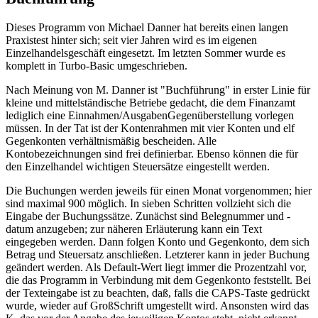
Dieses Programm von Michael Danner hat bereits einen langen
Praxistest hinter sich; seit vier Jahren wird es im eigenen
Einzelhandelsgeschäft eingesetzt. Im letzten Sommer wurde es
komplett in Turbo-Basic umgeschrieben.
Nach Meinung von M. Danner ist "Buchführung" in erster Linie für
kleine und mittelständische Betriebe gedacht, die dem Finanzamt
lediglich eine Einnahmen/AusgabenGegenüberstellung vorlegen
müssen. In der Tat ist der Kontenrahmen mit vier Konten und elf
Gegenkonten verhältnismäßig bescheiden. Alle
Kontobezeichnungen sind frei definierbar. Ebenso können die für
den Einzelhandel wichtigen Steuersätze eingestellt werden.
Die Buchungen werden jeweils für einen Monat vorgenommen; hier
sind maximal 900 möglich. In sieben Schritten vollzieht sich die
Eingabe der Buchungssätze. Zunächst sind Belegnummer und -
datum anzugeben; zur näheren Erläuterung kann ein Text
eingegeben werden. Dann folgen Konto und Gegenkonto, dem sich
Betrag und Steuersatz anschließen. Letzterer kann in jeder Buchung
geändert werden. Als Default-Wert liegt immer die Prozentzahl vor,
die das Programm in Verbindung mit dem Gegenkonto feststellt. Bei
der Texteingabe ist zu beachten, daß, falls die CAPS-Taste gedrückt
wurde, wieder auf GroßSchrift umgestellt wird. Ansonsten wird das