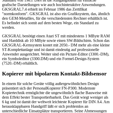
Standard von 1985. Dies ist die Ausgangsbasis für einfache
grafische Darstellungen wie auch hochinteraktive Anwendungen.
GKSGRAL7.4 erhielt im Februar 1986 das Zertifikat
"normkonform". GKSGRAL ist also ein Grafiksystem, das, ähnlich
den GEM-Metafiles, für die verschiedensten Rechner erhältlich ist.
Es befindet sich somit auf dem besten Wege, ein Standard zu
werden.
GKSGRAL benötigt einen Atari ST mit mindestens 1 MByte RAM
und Harddisk ab 10 MByte sowie einen SW-Bildschirm. Schon das
GKSGRAL-Kernsystem kostet mit 2050.- DM mehr als eine kleine
ST-Komplettanlage und ist damit eindeutig auf professionelle
Anwender ausgerichtet. Weiter sind ein Picture-Editor (3300.-DM),
ein Symboleditor (3300.DM) und ein Formel-Design-System
(7520.-DM) erhältlich.
Kopierer mit bipolarem Kontakt-Bildsensor
In einem für solche Geräte völlig außergewöhnlichen Design
präsentiert sich der PersonalKopierer FN-P300. Modernste
Kopiertechnik ermöglichte die ungewöhnlich flache Bauweise mit
dem Effekt bester Transportierbarkeit. Das Gerät wiegt weniger als
6 kg und ist damit der weltweit leichteste Kopierer für DIN A4. Am
herausklappbaren Handgriff läßt er sich problemlos an
unterschiedliche Einsatzplätze transportieren. Seine Abmessungen