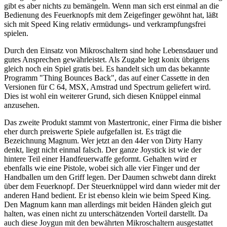
gibt es aber nichts zu bemängeln. Wenn man sich erst einmal an die
Bedienung des Feuerknopfs mit dem Zeigefinger gewöhnt hat, läßt
sich mit Speed King relativ ermüdungs- und verkrampfungsfrei
spielen.
Durch den Einsatz von Mikroschaltern sind hohe Lebensdauer und
gutes Ansprechen gewährleistet. Als Zugabe legt konix übrigens
gleich noch ein Spiel gratis bei. Es handelt sich um das bekannte
Programm "Thing Bounces Back", das auf einer Cassette in den
Versionen für C 64, MSX, Amstrad und Spectrum geliefert wird.
Dies ist wohl ein weiterer Grund, sich diesen Knüppel einmal
anzusehen.
Das zweite Produkt stammt von Mastertronic, einer Firma die bisher
eher durch preiswerte Spiele aufgefallen ist. Es trägt die
Bezeichnung Magnum. Wer jetzt an den 44er von Dirty Harry
denkt, liegt nicht einmal falsch. Der ganze Joystick ist wie der
hintere Teil einer Handfeuerwaffe geformt. Gehalten wird er
ebenfalls wie eine Pistole, wobei sich alle vier Finger und der
Handballen um den Griff legen. Der Daumen schwebt dann direkt
über dem Feuerknopf. Der Steuerknüppel wird dann wieder mit der
anderen Hand bedient. Er ist ebenso klein wie beim Speed King.
Den Magnum kann man allerdings mit beiden Händen gleich gut
halten, was einen nicht zu unterschätzenden Vorteil darstellt. Da
auch diese Joygun mit den bewährten Mikroschaltern ausgestattet