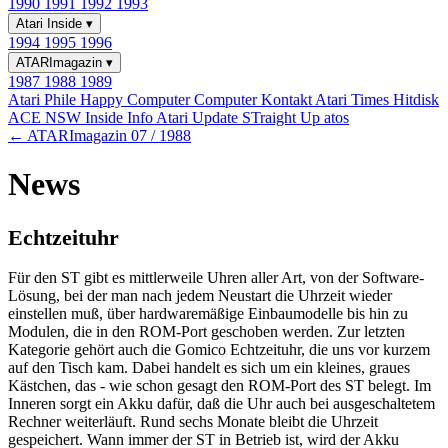
1990
1991
1992
1993
Atari Inside
▾
1994
1995
1996
ATARImagazin
▾
1987
1988
1989
Atari Phile
Happy Computer
Computer Kontakt
Atari Times
Hitdisk
ACE NSW Inside Info
Atari Update
STraight Up
atos
← ATARImagazin 07 / 1988
News
Echtzeituhr
Für den ST gibt es mittlerweile Uhren aller Art, von der Software-
Lösung, bei der man nach jedem Neustart die Uhrzeit wieder
einstellen muß, über hardwaremäßige Einbaumodelle bis hin zu
Modulen, die in den ROM-Port geschoben werden. Zur letzten
Kategorie gehört auch die Gomico Echtzeituhr, die uns vor kurzem
auf den Tisch kam. Dabei handelt es sich um ein kleines, graues
Kästchen, das - wie schon gesagt den ROM-Port des ST belegt. Im
Inneren sorgt ein Akku dafür, daß die Uhr auch bei ausgeschaltetem
Rechner weiterläuft. Rund sechs Monate bleibt die Uhrzeit
gespeichert. Wann immer der ST in Betrieb ist, wird der Akku