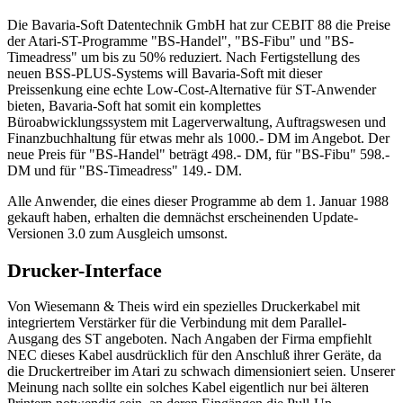
Die Bavaria-Soft Datentechnik GmbH hat zur CEBIT 88 die Preise
der Atari-ST-Programme "BS-Handel", "BS-Fibu" und "BS-
Timeadress" um bis zu 50% reduziert. Nach Fertigstellung des
neuen BSS-PLUS-Systems will Bavaria-Soft mit dieser
Preissenkung eine echte Low-Cost-Alternative für ST-Anwender
bieten, Bavaria-Soft hat somit ein komplettes
Büroabwicklungssystem mit Lagerverwaltung, Auftragswesen und
Finanzbuchhaltung für etwas mehr als 1000.- DM im Angebot. Der
neue Preis für "BS-Handel" beträgt 498.- DM, für "BS-Fibu" 598.-
DM und für "BS-Timeadress" 149.- DM.
Alle Anwender, die eines dieser Programme ab dem 1. Januar 1988
gekauft haben, erhalten die demnächst erscheinenden Update-
Versionen 3.0 zum Ausgleich umsonst.
Drucker-Interface
Von Wiesemann & Theis wird ein spezielles Druckerkabel mit
integriertem Verstärker für die Verbindung mit dem Parallel-
Ausgang des ST angeboten. Nach Angaben der Firma empfiehlt
NEC dieses Kabel ausdrücklich für den Anschluß ihrer Geräte, da
die Druckertreiber im Atari zu schwach dimensioniert seien. Unserer
Meinung nach sollte ein solches Kabel eigentlich nur bei älteren