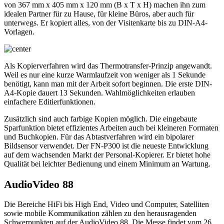
von 367 mm x 405 mm x 120 mm (B x T x H) machen ihn zum
idealen Partner für zu Hause, für kleine Büros, aber auch für
unterwegs. Er kopiert alles, von der Visitenkarte bis zu DIN-A4-
Vorlagen.
Als Kopierverfahren wird das Thermotransfer-Prinzip angewandt.
Weil es nur eine kurze Warmlaufzeit von weniger als 1 Sekunde
benötigt, kann man mit der Arbeit sofort beginnen. Die erste DIN-
A4-Kopie dauert 13 Sekunden. Wahlmöglichkeiten erlauben
einfachere Editierfunktionen.
Zusätzlich sind auch farbige Kopien möglich. Die eingebaute
Sparfunktion bietet effizientes Arbeiten auch bei kleineren Formaten
und Buchkopien. Für das Abtastverfahren wird ein bipolarer
Bildsensor verwendet. Der FN-P300 ist die neueste Entwicklung
auf dem wachsenden Markt der Personal-Kopierer. Er bietet hohe
Qualität bei leichter Bedienung und einem Minimum an Wartung.
AudioVideo 88
Die Bereiche HiFi bis High End, Video und Computer, Satelliten
sowie mobile Kommunikation zählen zu den herausragenden
Schwerpunkten auf der AudioVideo 88. Die Messe findet vom 26.