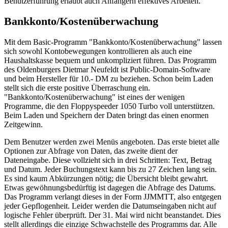
Benutzerführung erlaubt auch Anfängern effektives Arbeiten.
Bankkonto/Kostenüberwachung
Mit dem Basic-Programm "Bankkonto/Kostenüberwachung" lassen
sich sowohl Kontobewegungen kontrollieren als auch eine
Haushaltskasse bequem und unkompliziert führen. Das Programm
des Oldenburgers Dietmar Neufeldt ist Public-Domain-Software
und beim Hersteller für 10.- DM zu beziehen. Schon beim Laden
stellt sich die erste positive Überraschung ein.
"Bankkonto/Kostenüberwachung" ist eines der wenigen
Programme, die den Floppyspeeder 1050 Turbo voll unterstützen.
Beim Laden und Speichern der Daten bringt das einen enormen
Zeitgewinn.
Dem Benutzer werden zwei Menüs angeboten. Das erste bietet alle
Optionen zur Abfrage von Daten, das zweite dient der
Dateneingabe. Diese vollzieht sich in drei Schritten: Text, Betrag
und Datum. Jeder Buchungstext kann bis zu 27 Zeichen lang sein.
Es sind kaum Abkürzungen nötig; die Übersicht bleibt gewahrt.
Etwas gewöhnungsbedürftig ist dagegen die Abfrage des Datums.
Das Programm verlangt dieses in der Form JJMMTT, also entgegen
jeder Gepflogenheit. Leider werden die Datumseingaben nicht auf
logische Fehler überprüft. Der 31. Mai wird nicht beanstandet. Dies
stellt allerdings die einzige Schwachstelle des Programms dar. Alle