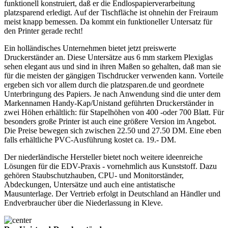
funktionell konstruiert, daß er die Endlospapierverarbeitung
platzsparend erledigt. Auf der Tischfläche ist ohnehin der Freiraum
meist knapp bemessen. Da kommt ein funktioneller Untersatz für
den Printer gerade recht!
Ein holländisches Unternehmen bietet jetzt preiswerte
Druckerständer an. Diese Untersätze aus 6 mm starkem Plexiglas
sehen elegant aus und sind in ihren Maßen so gehalten, daß man sie
für die meisten der gängigen Tischdrucker verwenden kann. Vorteile
ergeben sich vor allem durch die platzsparen.de und geordnete
Unterbringung des Papiers. Je nach Anwendung sind die unter dem
Markennamen Handy-Kap/Unistand geführten Druckerständer in
zwei Höhen erhältlich: für Stapelhöhen von 400 -oder 700 Blatt. Für
besonders große Printer ist auch eine größere Version im Angebot.
Die Preise bewegen sich zwischen 22.50 und 27.50 DM. Eine eben
falls erhältliche PVC-Ausführung kostet ca. 19.- DM.
Der niederländische Hersteller bietet noch weitere ideenreiche
Lösungen für die EDV-Praxis - vornehmlich aus Kunststoff. Dazu
gehören Staubschutzhauben, CPU- und Monitorständer,
Abdeckungen, Untersätze und auch eine antistatische
Mausunterlage. Der Vertrieb erfolgt in Deutschland an Händler und
Endverbraucher über die Niederlassung in Kleve.