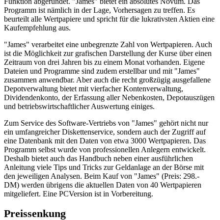
Funktion abgerundet. "James" bietet ein absolutes Novum. Das
Programm ist nämlich in der Lage, Vorhersagen zu treffen. Es
beurteilt alle Wertpapiere und spricht für die lukrativsten Aktien eine
Kaufempfehlung aus.
"James" verarbeitet eine unbegrenzte Zahl von Wertpapieren. Auch
ist die Möglichkeit zur grafischen Darstellung der Kurse über einen
Zeitraum von drei Jahren bis zu einem Monat vorhanden. Eigene
Dateien und Programme sind zudem erstellbar und mit "James"
zusammen anwendbar. Aber auch die recht großzügig ausgefallene
Depotverwaltung bietet mit vierfacher Kontenverwaltung,
Dividendenkonto, der Erfassung aller Nebenkosten, Depotauszügen
und betriebswirtschaftlicher Auswertung einiges.
Zum Service des Software-Vertriebs von "James" gehört nicht nur
ein umfangreicher Diskettenservice, sondern auch der Zugriff auf
eine Datenbank mit den Daten von etwa 3000 Wertpapieren. Das
Programm selbst wurde von professionellen Anlegern entwickelt.
Deshalb bietet auch das Handbuch neben einer ausführlichen
Anleitung viele Tips und Tricks zur Geldanlage an der Börse mit
den jeweiligen Analysen. Beim Kauf von "James" (Preis: 298.-
DM) werden übrigens die aktuellen Daten von 40 Wertpapieren
mitgeliefert. Eine PCVersion ist in Vorbereitung.
Preissenkung