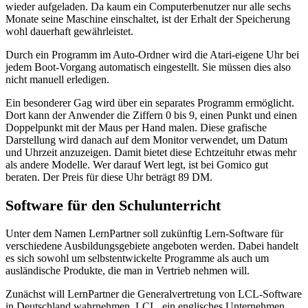
wieder aufgeladen. Da kaum ein Computerbenutzer nur alle sechs
Monate seine Maschine einschaltet, ist der Erhalt der Speicherung
wohl dauerhaft gewährleistet.
Durch ein Programm im Auto-Ordner wird die Atari-eigene Uhr bei
jedem Boot-Vorgang automatisch eingestellt. Sie müssen dies also
nicht manuell erledigen.
Ein besonderer Gag wird über ein separates Programm ermöglicht.
Dort kann der Anwender die Ziffern 0 bis 9, einen Punkt und einen
Doppelpunkt mit der Maus per Hand malen. Diese grafische
Darstellung wird danach auf dem Monitor verwendet, um Datum
und Uhrzeit anzuzeigen. Damit bietet diese Echtzeituhr etwas mehr
als andere Modelle. Wer darauf Wert legt, ist bei Gomico gut
beraten. Der Preis für diese Uhr beträgt 89 DM.
Software für den Schulunterricht
Unter dem Namen LernPartner soll zukünftig Lern-Software für
verschiedene Ausbildungsgebiete angeboten werden. Dabei handelt
es sich sowohl um selbstentwickelte Programme als auch um
ausländische Produkte, die man in Vertrieb nehmen will.
Zunächst will LernPartner die Generalvertretung von LCL-Software
in Deutschland wahrnehmen. LCL, ein englisches Unternehmen,