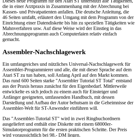
Dieses neue Programm für den Atari ST unterstützt alle Tätigkeiten,
die in einer Arztpraxis in Zusammenhang mit der Abrechnung bei
Kassen- und Privatpatienten anfallen. Die deutsche Anleitung, die
46 Seiten umfaßt, erläutert den Umgang mit dem Programm von der
Einrichtung einer Datendiskette bis hin zu speziellen Tätigkeiten wie
Mahnverfahren usw. Auf diese Weise wird der Einstieg in das
Abrechnungsprogramm auch Computerlaien relativ einfach
gemacht.
Assembler-Nachschlagewerk
Ein umfangreiches und nützliches Universal-Nachschlagewerk für
Assembler-Programmierer und alle, die mit dieser Sprache auf dem
Atari ST zu tun haben, soll Anfang April auf den Markt kommen.
Das rund 600 Seiten starke "Assembler Tutorial ST Total" entstand
aus der Praxis heraus zunächst für den Eigenbedarf. Mittlerweile
entwickelte es sich jedoch zu einem auch für Einsteiger und
Anfänger geeigneten, umfassenden Handbuch, mit dessen
Darstellung und Aufbau der Autor behutsam in die Geheimnisse der
Assembler-Welt für ST-Anwender einführen will.
Das "Assembler-Tutorial ST" wird in zwei Ringbuchordnern
ausgeliefert und enthält eine Diskette mit einem 68000er-
Simulatorprogramm für die ersten praktischen Schritte. Der Preis
wird voraussichtlich bei 98.- DM liegen.