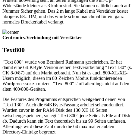
Printern notwendig sein, an deren Eingängen die Pull-Up-
Widerstände kleiner als 3 kohm sind. Sie können natürlich auch auf
Nummer Sicher gehen. Das 2 m lange Kabel mit Verstärker kostet
übrigens 68.- DM, und das wurde schon manchmal für ein ganz
normales Druckerkabel verlangt.
Centronics-Verbindung mit Verstärker
Text800
"Text 800" wurde von Bernhard Rußmann geschrieben. Er hat
damit eine 64-KByte-Version seiner Textverarbeitung "Text 130" (s.
CK 8-9/87) auf den Markt gebracht. Nun ist es auch 800-XL/XE-
Usern möglich, diesen im 80-Zeichen-Modus funktionierenden
Wordprocessor zu nutzen. "Text 800" läuft allerdings nicht auf den
alten 400/800-Geräten.
Die Features des Programms entsprechen weitgehend denen von
"Text 130". Auch die 64KByte-Fassung arbeitet seitenorientiert.
Wurden zuvor in der RAM-Disk des 130 XE 10 Seiten
zwischengespeichert, so legt "Text 800" jede Seite als File auf Disk
ab. Dadurch kann ein Text theoretisch bis zu 99 Seiten umfassen.
Allerdings wird diese Zahl durch die 64 maximal erlaubten
Directory-Einträge begrenzt.