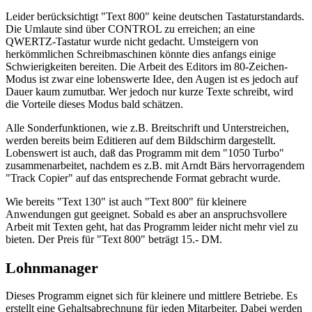
Leider berücksichtigt "Text 800" keine deutschen Tastaturstandards.
Die Umlaute sind über CONTROL zu erreichen; an eine
QWERTZ-Tastatur wurde nicht gedacht. Umsteigern von
herkömmlichen Schreibmaschinen könnte dies anfangs einige
Schwierigkeiten bereiten. Die Arbeit des Editors im 80-Zeichen-
Modus ist zwar eine lobenswerte Idee, den Augen ist es jedoch auf
Dauer kaum zumutbar. Wer jedoch nur kurze Texte schreibt, wird
die Vorteile dieses Modus bald schätzen.
Alle Sonderfunktionen, wie z.B. Breitschrift und Unterstreichen,
werden bereits beim Editieren auf dem Bildschirm dargestellt.
Lobenswert ist auch, daß das Programm mit dem "1050 Turbo"
zusammenarbeitet, nachdem es z.B. mit Arndt Bärs hervorragendem
"Track Copier" auf das entsprechende Format gebracht wurde.
Wie bereits "Text 130" ist auch "Text 800" für kleinere
Anwendungen gut geeignet. Sobald es aber an anspruchsvollere
Arbeit mit Texten geht, hat das Programm leider nicht mehr viel zu
bieten. Der Preis für "Text 800" beträgt 15.- DM.
Lohnmanager
Dieses Programm eignet sich für kleinere und mittlere Betriebe. Es
erstellt eine Gehaltsabrechnung für jeden Mitarbeiter. Dabei werden