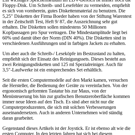
Floppy-Disk. Um Schreib- und Lesefehler zu vermeiden, empfiehlt
es sich von vornherein, gutes Diskettenmaterial zu benutzen. Die
5,25" Disketten der Firma Boeder haben von der Stiftung Warentest
in der Zeitschrift Test, Heft 9/ 87, die Auszeichnung sehr gut
erhalten. Die Disketten sollen mindestens 50 Millionen
Kopfpassagen pro Spur vertragen. Die Mindestamplitude liegt bei
60% und damit über der Norm (DIN 40%). Die Disketten sind in
verschiedenen Ausführungen und in farbigen Jackets zu erhalten.
Um aber auch die Schreib-/ Leseköpfe im Bestzustand zu halten,
empfiehlt sich der Einsatz des Reinigungssets. Dieses besteht aus
zwei Reinigungsdisketten und 125 ml Spezialreiniger. Auch für
3,5"-Laufwerke ist ein entsprechendes Set erhältlich.
Seit die ersten Computermodelle auf den Markt kamen, versuchen
die Hersteller, die Bedienung der Geräte zu vereinfachen. Von der
ergonomisch geformten Tastatur bis zur Maus, von der
Menüsteuerung bis hin zur grafischen Benutzeroberfläche kommen
immer neue Ideen auf den Tisch. Es sind aber nicht nur die
Computerproduzenten, die sich mit solchen Verbesserungen
auseinandersetzen. Auch in anderen Unternehmen wird ständig
daran gearbeitet.
Gegenstand dieses Artikels ist der Joystick. Er ist ebenso alt wie die
ersten Computer. In den letzten Jahren hat sich bei diesem