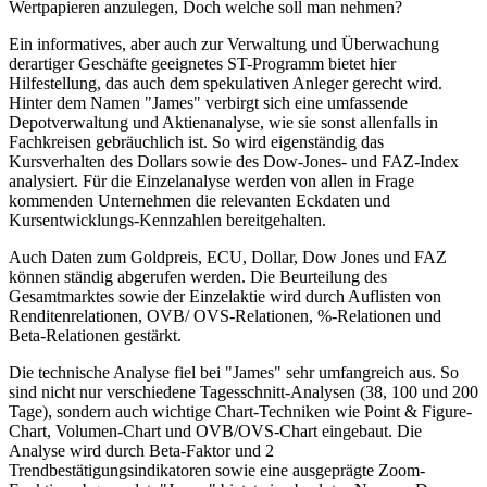
Wertpapieren anzulegen, Doch welche soll man nehmen?
Ein informatives, aber auch zur Verwaltung und Überwachung
derartiger Geschäfte geeignetes ST-Programm bietet hier
Hilfestellung, das auch dem spekulativen Anleger gerecht wird.
Hinter dem Namen "James" verbirgt sich eine umfassende
Depotverwaltung und Aktienanalyse, wie sie sonst allenfalls in
Fachkreisen gebräuchlich ist. So wird eigenständig das
Kursverhalten des Dollars sowie des Dow-Jones- und FAZ-Index
analysiert. Für die Einzelanalyse werden von allen in Frage
kommenden Unternehmen die relevanten Eckdaten und
Kursentwicklungs-Kennzahlen bereitgehalten.
Auch Daten zum Goldpreis, ECU, Dollar, Dow Jones und FAZ
können ständig abgerufen werden. Die Beurteilung des
Gesamtmarktes sowie der Einzelaktie wird durch Auflisten von
Renditenrelationen, OVB/ OVS-Relationen, %-Relationen und
Beta-Relationen gestärkt.
Die technische Analyse fiel bei "James" sehr umfangreich aus. So
sind nicht nur verschiedene Tagesschnitt-Analysen (38, 100 und 200
Tage), sondern auch wichtige Chart-Techniken wie Point & Figure-
Chart, Volumen-Chart und OVB/OVS-Chart eingebaut. Die
Analyse wird durch Beta-Faktor und 2
Trendbestätigungsindikatoren sowie eine ausgeprägte Zoom-