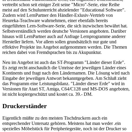
vertreibt schon seit einiger Zeit seine "Micro"-Serie, eine Reihe
meist auf den Schulunterricht abzielender "Educational Software".
Zudem wird LernPartner den Händler-Exlusiv-Vertrieb von
Heureka-Teachware wahrnehmen, einer ebenfalls bereits
eingeführten Lern-Software-Serie, die sich inzwischen bewährt hat.
Selbstverständlich werden deutsche Versionen angeboten. Darüber
hinaus will LernPartner auch auf Anfrage Lernprogramme anderer
Hersteller liefern. Vor allem sollen grundsätzlich nur gute und
effektive Projekte ins Angebot aufgenommen werden. Die Themen
reichen dabei von Fremdsprachen bis zu Akupunktur.
Neu im Angebot ist auch das ST-Programm "Länder dieser Erde".
Es zeigt recht anschaulich die Umrisse der jeweiligen Länder eines
Kontinents und fragt nach den Ländernamen. Die Lösung wird nach
Eingabe der jeweiligen Antwort bekanntgegeben. Am Schluß zieht
das Programm eine Leistungsbilanz. "Länder dieser Erde" wird in
Versionen für Atari ST, Amiga, C64/C128 und MS-DOS angeboten,
ist nicht kopiergeschützt und kostet ca. 39.- DM.
Druckerständer
Eigentlich müßte zu den meisten Tischdruckern auch ein
entsprechender Untersatz gehören. Meistens hat man weder .ein
spezielles Möbelstück für Peripheriegeräte, noch ist der Drucker so