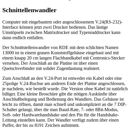
Schnittellenwandler
Computer mit eingebautem oder angeschlossenem V.24(RS-232)-
Interface können jetzt zwei Drucker bedienen. Das lästige
Umstöpseln zwischen Matrixdrucker und Typenraddrucker kann
dann endlich entfallen.
Der Schnittstellenwandler von RDE mit dem schlichten Namen
13000 ist in einem grauen Kunststoffgehäuse eingebaut und mit
einem knapp 20 cm langen Flachbandkabel mit Centronics-Stecker
versehen. Der Anschluß an die Platine ist über einen
Quetschverbinder mit solider Zugentlastung realisiert.
Zum Anschluß an den V.24-Port ist entweder ein Kabel oder eine
25polige V.24-Buchse am anderen Ende der Platine angeschlossen,
je nachdem, wie bestellt wurde. Die Version ohne Kabel ist natürlich
billiger. Eine kleine Broschüre gibt die nötigen Auskünfte über
Anschlußbelegung und Bedienung des Wandlers. Das Gehäuse ist
leicht zu öffnen, damit man schnell und unkompliziert an die 7 DIP-
Schalter gelangt, über die man Baud-Rate, 7- oder 8Bit-Modus,
Soft- oder Hardwarehandshake und den Pin für die Handshake-
Leitung einstellen kann. Der Wandler verfügt zudem über einen
Puffer, der bis zu 8191 Zeichen aufnimmt.