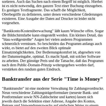
sortieren. Auch das Suchen nach einem Begriff ist möglich. Hierbei
ist es nicht notwendig, den ganzen Text einer Buchung einzugeben.
Es genügen Textfragmente. Das schafft die Möglichkeit,
Oberbegriffe zu definieren, unter denen verschiedene Gliederungen
existieren. Eine Ausgabe der Daten auf Drucker ist leider nicht
vorgesehen.
"Bankkonto/Kostenüberwachung" läßt kaum Wünsche offen. Sogar
die Bildschirmfarbe kann eingestellt werden. Ein kleines Detail, das
"blau-weißgestreßte" Augen bei vielen anderen Programmen
schmerzlich vermissen. So bescheiden das Programm anfangs auch
wirkt, es bietet auf den zweiten Blick optimale
Einsatzmöglichkeiten. Der Bedienungskomfort ist, abgesehen von
der Datumseingabe, optimal. Es macht Spaß, mit solcher Software
zu arbeiten. Der günstige Preis und die Tatsache, daß das Programm
nach dem Public-Domain-Prinzip weitergegeben werden darf,
verstärken den rundum guten Eindruck.
Banktransfer aus der Serie "Time is Money"
"Banktransfer" ist eine moderne Verwaltung für Zahlungsvordrucke.
Neun verschiedene Zahlungsträgerformulare (neueste Bank- und
Postformulare sowie NN-Zahlscheine und karten) lassen sich
jeweils durch die Selektion einer Adresse, Angabe des Kontos,
Betrags und Verwendungszwecks auf einfachste Weise zu einem