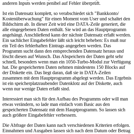
anderen Inputs werden penibel auf Fehler überprüft.
Ist ein Datensatz komplett, so verabschiedet sich "Bankkonto/
Kostenüberwachung" für einen Moment vom User und schaltet den
Bildschirm ab. In dieser Zeit wird eine DATA-Zeile generiert, die
alle eingegebenen Daten enthält. Sie wird an das Hauptprogramm
angehängt. Anschließend kann der nächste Datensatz erfaßt werden.
Ein sachlicher Eingabefehler läßt sich leicht beheben: Es muß nur
ein Teil des fehlerhaften Eintrags angegeben werden. Das
Programm sucht dann den entsprechenden Datensatz heraus und
löscht diesen auf Wunsch. Das Abspeichern der Daten geht sehr
schnell, besonders wenn man ein 1050-Turbo-Modul zur Verfügung
hat. Die gespeicherten Daten nehmen mindestens 150 Blocks auf
der Diskette ein. Das liegt daran, daß sie in DATA-Zeilen
zusammen mit dem Hauptprogramm abgelegt werden. Das Ergebnis
ist ein speicherplatzraubender Datenklotz auf der Diskette, auch
wenn nur wenige Daten erfaßt sind.
Interessiert man sich für den Aufbau des Programms oder will man
etwas verändern, so lade man einfach vom Basic aus den
gespeicherten Datensatz mit dem Hauptprogramm. So lassen sich
auch größere Eingabefehler verbessern.
Die Abfrage der Daten kann nach verschiedenen Kriterien erfolgen.
Einnahmen und Ausgaben lassen sich nach dem Datum oder Betrag