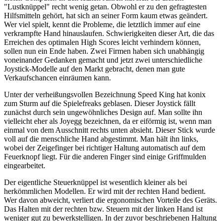
"Lustknüppel" recht wenig getan. Obwohl er zu den gefragtesten
Hilfsmitteln gehört, hat sich an seiner Form kaum etwas geändert.
Wer viel spielt, kennt die Probleme, die letztlich immer auf eine
verkrampfte Hand hinauslaufen. Schwierigkeiten dieser Art, die das
Erreichen des optimalen High Scores leicht verhindern können,
sollen nun ein Ende haben. Zwei Firmen haben sich unabhängig
voneinander Gedanken gemacht und jetzt zwei unterschiedliche
Joystick-Modelle auf den Markt gebracht, denen man gute
Verkaufschancen einräumen kann.
Unter der verheißungsvollen Bezeichnung Speed King hat konix
zum Sturm auf die Spielefreaks geblasen. Dieser Joystick fällt
zunächst durch sein ungewöhnliches Design auf. Man sollte ihn
vielleicht eher als Joyegg bezeichnen, da er eiförmig ist, wenn man
einmal von dem Ausschnitt rechts unten absieht. Dieser Stick wurde
voll auf die menschliche Hand abgestimmt. Man hält ihn links,
wobei der Zeigefinger bei richtiger Haltung automatisch auf dem
Feuerknopf liegt. Für die anderen Finger sind einige Griffmulden
eingearbeitet.
Der eigentliche Steuerknüppel ist wesentlich kleiner als bei
herkömmlichen Modellen. Er wird mit der rechten Hand bedient.
Wer davon abweicht, verliert die ergonomischen Vorteile des Geräts.
Das Halten mit der rechten bzw. Steuern mit der linken Hand ist
weniger gut zu bewerkstelligen. In der zuvor beschriebenen Haltung