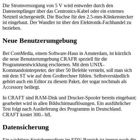
Die Stromversorgung von 5 V wird entweder durch den
Datenempfänger über das Centronics-Kabel oder ein externes
Netzteil sichergestellt. Die Buchse für den 2.5-mm-Klinkenstecker
ist eingebaut. Der Wandler ist über den Elektronik-Fachhandel zu
beziehen.
Neue Benutzerumgebung
Bei ComMedia, einem Software-Haus in Amsterdam, ist kürzlich
die neue Benutzerumgebung CRAFR speziell für die
Programmentwicklung erschienen. Mit dem UNIX-
Kommandointerpreter, der über 50 Befehle versteht, soll man sich
mit dem ST wie auf dem Großrechner fühlen. Selbstverständlich
gehört auch ein Editor zu diesem Paket, der sogar nochmals als
Accessory beiliegt.
In CRAFT sind RAM-Disk und Drucker-Spooler bereits eingebaut;
gearbeitet wird in allen Bildschirmauflösungen. Ein ausführlicher
Test folgt nach Auslieferung des Programms in Deutschland.
CRAFT kostet 300.- hfl.
Datensicherung
Ein wichtiges Speichermedium im EDV-Bereich ist immer noch die