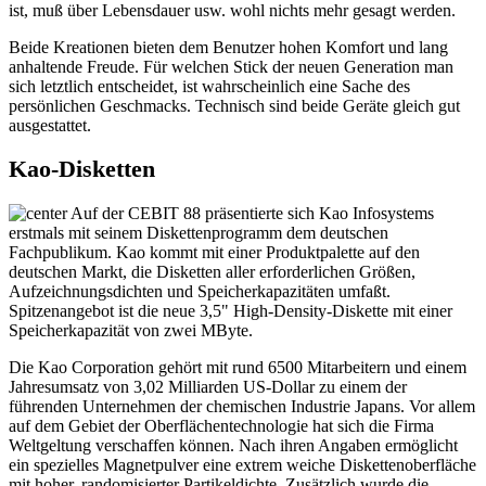
ist, muß über Lebensdauer usw. wohl nichts mehr gesagt werden.
Beide Kreationen bieten dem Benutzer hohen Komfort und lang
anhaltende Freude. Für welchen Stick der neuen Generation man
sich letztlich entscheidet, ist wahrscheinlich eine Sache des
persönlichen Geschmacks. Technisch sind beide Geräte gleich gut
ausgestattet.
Kao-Disketten
Auf der CEBIT 88 präsentierte sich Kao Infosystems
erstmals mit seinem Diskettenprogramm dem deutschen
Fachpublikum. Kao kommt mit einer Produktpalette auf den
deutschen Markt, die Disketten aller erforderlichen Größen,
Aufzeichnungsdichten und Speicherkapazitäten umfaßt.
Spitzenangebot ist die neue 3,5" High-Density-Diskette mit einer
Speicherkapazität von zwei MByte.
Die Kao Corporation gehört mit rund 6500 Mitarbeitern und einem
Jahresumsatz von 3,02 Milliarden US-Dollar zu einem der
führenden Unternehmen der chemischen Industrie Japans. Vor allem
auf dem Gebiet der Oberflächentechnologie hat sich die Firma
Weltgeltung verschaffen können. Nach ihren Angaben ermöglicht
ein spezielles Magnetpulver eine extrem weiche Diskettenoberfläche
mit hoher, randomisierter Partikeldichte. Zusätzlich wurde die