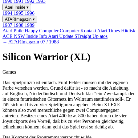
1990
1991
1992
1993
Atari Inside
▾
1994
1995
1996
ATARImagazin
▾
1987
1988
1989
Atari Phile
Happy Computer
Computer Kontakt
Atari Times
Hitdisk
ACE NSW Inside Info
Atari Update
STraight Up
atos
← ATARImagazin 07 / 1988
Silicon Warrior (XL)
Games
Das Spielprinzip ist einfach. Fünf Felder müssen mit der eigenen
Farbe versehen werden. Grund dafür ist - so macht die Anleitung
auf Englisch, Niederländisch und Deutsch klar "ein Zweikampf. der
in einem futuristischen Gitternetz im Weltraum stattfinden soll-. Er
läßt sich mit bis zu vier Spielfiguren angehen. Beim XLFXE
können also zwei menschliche gegen zwei Computergegner
antreten. Besitzer eines Atari 400 bzw. 800 haben durch die vier
Joystickports den Vorteil, daß bis zu vier Personen gleichzeitig
teilnehmen können; dann geht das Spiel erst so richtig ab.
Das Konzept des Programms verspricht wilde