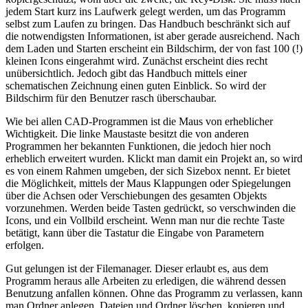
jedem Start kurz ins Laufwerk gelegt werden, um das Programm
selbst zum Laufen zu bringen. Das Handbuch beschränkt sich auf
die notwendigsten Informationen, ist aber gerade ausreichend. Nach
dem Laden und Starten erscheint ein Bildschirm, der von fast 100 (!)
kleinen Icons eingerahmt wird. Zunächst erscheint dies recht
unübersichtlich. Jedoch gibt das Handbuch mittels einer
schematischen Zeichnung einen guten Einblick. So wird der
Bildschirm für den Benutzer rasch überschaubar.
Wie bei allen CAD-Programmen ist die Maus von erheblicher
Wichtigkeit. Die linke Maustaste besitzt die von anderen
Programmen her bekannten Funktionen, die jedoch hier noch
erheblich erweitert wurden. Klickt man damit ein Projekt an, so wird
es von einem Rahmen umgeben, der sich Sizebox nennt. Er bietet
die Möglichkeit, mittels der Maus Klappungen oder Spiegelungen
über die Achsen oder Verschiebungen des gesamten Objekts
vorzunehmen. Werden beide Tasten gedrückt, so verschwinden die
Icons, und ein Vollbild erscheint. Wenn man nur die rechte Taste
betätigt, kann über die Tastatur die Eingabe von Parametern
erfolgen.
Gut gelungen ist der Filemanager. Dieser erlaubt es, aus dem
Programm heraus alle Arbeiten zu erledigen, die während dessen
Benutzung anfallen können. Ohne das Programm zu verlassen, kann
man Ordner anlegen, Dateien und Ordner löschen, kopieren und