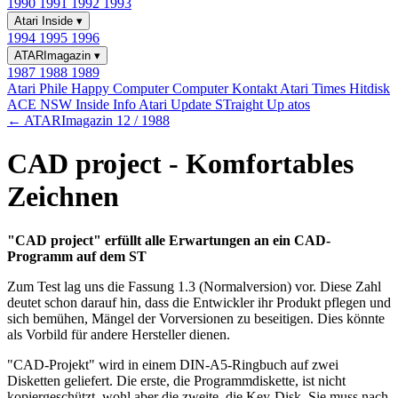
1990
1991
1992
1993
Atari Inside
▾
1994
1995
1996
ATARImagazin
▾
1987
1988
1989
Atari Phile
Happy Computer
Computer Kontakt
Atari Times
Hitdisk
ACE NSW Inside Info
Atari Update
STraight Up
atos
← ATARImagazin 12 / 1988
CAD project - Komfortables
Zeichnen
"CAD project" erfüllt alle Erwartungen an ein CAD-
Programm auf dem ST
Zum Test lag uns die Fassung 1.3 (Normalversion) vor. Diese Zahl
deutet schon darauf hin, dass die Entwickler ihr Produkt pflegen und
sich bemühen, Mängel der Vorversionen zu beseitigen. Dies könnte
als Vorbild für andere Hersteller dienen.
"CAD-Projekt" wird in einem DIN-A5-Ringbuch auf zwei
Disketten geliefert. Die erste, die Programmdiskette, ist nicht
kopiergeschützt, wohl aber die zweite, die Key-Disk. Sie muss nach