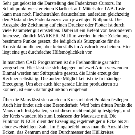
Sehr gut gelöst ist die Darstellung des Fadenkreuz-Cursors. Im
Schnittpunkt weist er einen Klarfleck auf. Mittels der TAB-Taste
kann man noch Fluchtstrahlen dazuschalten, außerdem gleichzeitig
den Abstand des Fadenkreuzes vom jeweiligen Nullpunkt. Die
Ausgabe der Zeichnung auf einen Drucker oder Plotter ist durch
viele Parameter gut einstellbar. Dabei ist ein Befehl von besonderem
Interesse, nämlich MARKER. Mit ihm werden in einer Zeichnung
bestimmte Punkte gesetzt, die lediglich als Stützpunkte für die
Konstruktion dienen, aber keinesfalls im Ausdruck erscheinen. Hier
liegt eine gut durchdachte Hilfsmöglichkeit vor.
In manchen CAD-Programmen ist die Freihandlinie gar nicht
vorgesehen. Hier lässt sie sich dagegen auf zwei Arten verwenden.
Einmal werden nur Stützpunkte gesetzt, die Linie erzeugt der
Rechner selbsttätig. Die andere Möglichkeit ist die freihändige
Erzeugung. Um aber auch hier gerade Linien produzieren zu
können, ist eine Glättungsfunktion eingebaut.
Über die Maus lässt sich auch ein Kreis mit drei Punkten festlegen.
Auch hier findet sich eine Besonderheit. Wird beim dritten Punkt die
Maus noch festgehalten, so ist dieser nicht endgültig festgelegt, und
der Kreis wandert bis zum Loslassen der Maustaste mit. Die
Funktion N-ECK dient der Erzeugung regelmäßiger n-Ecke bis zu
einer zweistelligen Zahl. Im Eingabefeld muss man die Anzahl der
Ecken, das Zentrum und den Durchmesser des Hüllkreises