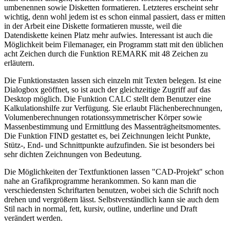
umbenennen sowie Disketten formatieren. Letzteres erscheint sehr
wichtig, denn wohl jedem ist es schon einmal passiert, dass er mitten
in der Arbeit eine Diskette formatieren musste, weil die
Datendiskette keinen Platz mehr aufwies. Interessant ist auch die
Möglichkeit beim Filemanager, ein Programm statt mit den üblichen
acht Zeichen durch die Funktion REMARK mit 48 Zeichen zu
erläutern.
Die Funktionstasten lassen sich einzeln mit Texten belegen. Ist eine
Dialogbox geöffnet, so ist auch der gleichzeitige Zugriff auf das
Desktop möglich. Die Funktion CALC stellt dem Benutzer eine
Kalkulationshilfe zur Verfügung. Sie erlaubt Flächenberechnungen,
Volumenberechnungen rotationssymmetrischer Körper sowie
Massenbestimmung und Ermittlung des Massenträgheitsmomentes.
Die Funktion FIND gestattet es, bei Zeichnungen leicht Punkte,
Stütz-, End- und Schnittpunkte aufzufinden. Sie ist besonders bei
sehr dichten Zeichnungen von Bedeutung.
Die Möglichkeiten der Textfunktionen lassen "CAD-Projekt" schon
nahe an Grafikprogramme herankommen. So kann man die
verschiedensten Schriftarten benutzen, wobei sich die Schrift noch
drehen und vergrößern lässt. Selbstverständlich kann sie auch dem
Stil nach in normal, fett, kursiv, outline, underline und Draft
verändert werden.