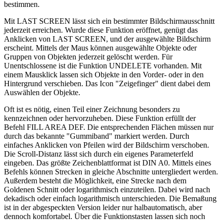
bestimmen.
Mit LAST SCREEN lässt sich ein bestimmter Bildschirmausschnitt
jederzeit erreichen. Wurde diese Funktion eröffnet, genügt das
Anklicken von LAST SCREEN, und der ausgewählte Bildschirm
erscheint. Mittels der Maus können ausgewählte Objekte oder
Gruppen von Objekten jederzeit gelöscht werden. Für
Unentschlossene ist die Funktion UNDELETE vorhanden. Mit
einem Mausklick lassen sich Objekte in den Vorder- oder in den
Hintergrund verschieben. Das Icon "Zeigefinger" dient dabei dem
Auswählen der Objekte.
Oft ist es nötig, einen Teil einer Zeichnung besonders zu
kennzeichnen oder hervorzuheben. Diese Funktion erfüllt der
Befehl FILL AREA DEF. Die entsprechenden Flächen müssen nur
durch das bekannte "Gummiband" markiert werden. Durch
einfaches Anklicken von Pfeilen wird der Bildschirm verschoben.
Die Scroll-Distanz lässt sich durch ein eigenes Parameterfeld
eingeben. Das größte Zeichenblattformat ist DIN A0. Mittels eines
Befehls können Strecken in gleiche Abschnitte untergliedert werden.
Außerdem besteht die Möglichkeit, eine Strecke nach dem
Goldenen Schnitt oder logarithmisch einzuteilen. Dabei wird nach
dekadisch oder einfach logarithmisch unterschieden. Die Bemaßung
ist in der abgespeckten Version leider nur halbautomatisch, aber
dennoch komfortabel. Über die Funktionstasten lassen sich noch