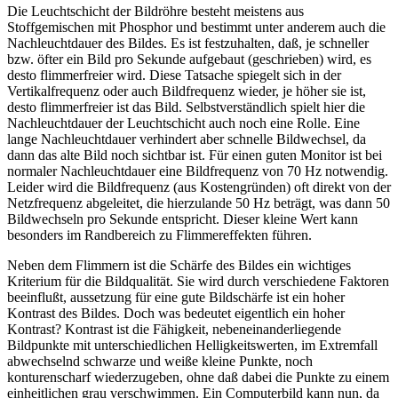
Die Leuchtschicht der Bildröhre besteht meistens aus
Stoffgemischen mit Phosphor und bestimmt unter anderem auch die
Nachleuchtdauer des Bildes. Es ist festzuhalten, daß, je schneller
bzw. öfter ein Bild pro Sekunde aufgebaut (geschrieben) wird, es
desto flimmerfreier wird. Diese Tatsache spiegelt sich in der
Vertikalfrequenz oder auch Bildfrequenz wieder, je höher sie ist,
desto flimmerfreier ist das Bild. Selbstverständlich spielt hier die
Nachleuchtdauer der Leuchtschicht auch noch eine Rolle. Eine
lange Nachleuchtdauer verhindert aber schnelle Bildwechsel, da
dann das alte Bild noch sichtbar ist. Für einen guten Monitor ist bei
normaler Nachleuchtdauer eine Bildfrequenz von 70 Hz notwendig.
Leider wird die Bildfrequenz (aus Kostengründen) oft direkt von der
Netzfrequenz abgeleitet, die hierzulande 50 Hz beträgt, was dann 50
Bildwechseln pro Sekunde entspricht. Dieser kleine Wert kann
besonders im Randbereich zu Flimmereffekten führen.
Neben dem Flimmern ist die Schärfe des Bildes ein wichtiges
Kriterium für die Bildqualität. Sie wird durch verschiedene Faktoren
beeinflußt, aussetzung für eine gute Bildschärfe ist ein hoher
Kontrast des Bildes. Doch was bedeutet eigentlich ein hoher
Kontrast? Kontrast ist die Fähigkeit, nebeneinanderliegende
Bildpunkte mit unterschiedlichen Helligkeitswerten, im Extremfall
abwechselnd schwarze und weiße kleine Punkte, noch
konturenscharf wiederzugeben, ohne daß dabei die Punkte zu einem
einheitlichen grau verschwimmen. Ein Computerbild kann nun, da