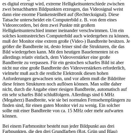
es digital erzeugt wird, extreme Helligkeitsunterschiede zwischen
zwei benachbarten Bildpunkten erzeugen, das Videosignal weist
dann eine enorme Flankensteilheit auf (Rechtecksignal). Diese
Tatsache unterscheidet ein Computerbild z. B. von dem eines
Videorecorders, bei dem zwei Punkte mit großem
Helligkeitsunterschied immer ineinander verschwimmen. Um ein
solches kontrastreiches Computerbild auch wiedergeben zu können,
muß der Monitor eine extrem große (Video-) Bandbreite besitzen. Je
größer die Bandbreite ist, desto feiner sind die Strukturen, die das
Bild wiedergeben kann. Mit den heutigen Bauelementen ist es
allerdings relativ einfach, dem Videoverstärker eine große
Bandbreite zu verpassen. Für ein gestochen scharfes Bild ist aber
nicht nur eine große Bandbreite des Videoverstärkers erforderlich,
vielmehr muß auch die restliche Elektronik diesen hohen
Anforderungen gewachsen sein, und vor allem muß die Bildröhre
diese feinen Strukturen noch auflösen können. Man sollte daher
nicht, durch die Angabe einer riesigen Bandbreite, automatisch auf
ein sehr scharfes Bild schlußfolgern. Allerdings sind 6 MHz
(Megaherz) Bandbreite, wie sie bei normalen Fernsehempfängern zu
finden sind, für einen guten Monitor viel zu wenig. Ein solcher
sollte mit einer Bandbreite von ca. 15 MHz oder mehr aufwarten
können.
Bei einem Farbmonitor besteht nun jeder Bildpunkt aus drei
Farbpunkten, die den drei Grundfarben (Rot, Grün und Blau)