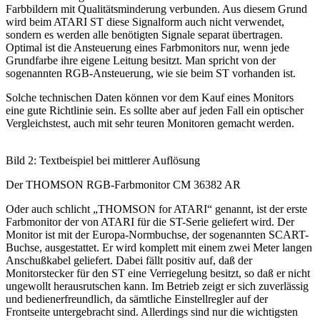
Farbbildern mit Qualitätsminderung verbunden. Aus diesem Grund
wird beim ATARI ST diese Signalform auch nicht verwendet,
sondern es werden alle benötigten Signale separat übertragen.
Optimal ist die Ansteuerung eines Farbmonitors nur, wenn jede
Grundfarbe ihre eigene Leitung besitzt. Man spricht von der
sogenannten RGB-Ansteuerung, wie sie beim ST vorhanden ist.
Solche technischen Daten können vor dem Kauf eines Monitors
eine gute Richtlinie sein. Es sollte aber auf jeden Fall ein optischer
Vergleichstest, auch mit sehr teuren Monitoren gemacht werden.
Bild 2: Textbeispiel bei mittlerer Auflösung
Der THOMSON RGB-Farbmonitor CM 36382 AR
Oder auch schlicht „THOMSON for ATARI“ genannt, ist der erste
Farbmonitor der von ATARI für die ST-Serie geliefert wird. Der
Monitor ist mit der Europa-Normbuchse, der sogenannten SCART-
Buchse, ausgestattet. Er wird komplett mit einem zwei Meter langen
Anschußkabel geliefert. Dabei fällt positiv auf, daß der
Monitorstecker für den ST eine Verriegelung besitzt, so daß er nicht
ungewollt herausrutschen kann. Im Betrieb zeigt er sich zuverlässig
und bedienerfreundlich, da sämtliche Einstellregler auf der
Frontseite untergebracht sind. Allerdings sind nur die wichtigsten