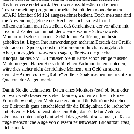
Rechner verwendet wird. Denn wer ausschließlich mit einem
Textverarbeitungsprogramm arbeitet, ist mit dem monochromen
ATARI Monitor SM 124 ausgezeichnet bedient. Doch meistens sind
die Anwendungsgebiete des Rechners nicht so fest fixiert.
Allgemein kann man feststellen, daß demjenigen, der vor allem mit
Text und Zahlen zu tun hat, der oben erwähnte Schwarzweiß-
Monitor mit seiner enormen Schärfe und Auflösung am besten
geholfen ist. Liegen Ihre Anwendungen mehr im Bereich der Grafik
oder auch in Spielen, so ist ein Farbmonitor durchaus angebracht.
Aber, um es gleich vorweg zu sagen, für etwa die gleiche
Bildqualität des SM 124 müssen Sie in Farbe schon einige tausend
Mark anlegen. Haben Sie sich für einen Farbmonitor entschieden,
wäre dies sicher nicht der richtige Moment, um Geld zu sparen,
denn die Arbeit vor der „Röhre“ sollte ja Spaß machen und nicht zur
Quälerei der Augen werden.
Damit Sie die technischen Daten eines Monitors (egal ob bunt oder
schwarzweiß) besser verstehen können, wollen wir hier in kurzer
Form die wichtigsten Merkmale erläutern. Die Bildröhre ist neben
der Elektronik ganz entscheidend für die Bildqualität. Sie „schreibt“
mittels eines Elektronenstrahles ein Bild, das Zeile für Zeile von
oben nach unten aufgebaut wird. Dies geschieht so schnell, daß das
träge menschliche Auge von diessem zeilenweisen Bildaufbau (fast)
nichts merkt.