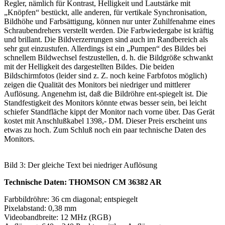
Regler, nämlich für Kontrast, Helligkeit und Lautstärke mit
„Knöpfen“ bestückt, alle anderen, für vertikale Synchronisation,
Bildhöhe und Farbsättigung, können nur unter Zuhilfenahme eines
Schraubendrehers verstellt werden. Die Farbwiedergabe ist kräftig
und brillant. Die Bildverzerrungen sind auch im Randbereich als
sehr gut einzustufen. Allerdings ist ein „Pumpen“ des Bildes bei
schnellem Bildwechsel festzustellen, d. h. die Bildgröße schwankt
mit der Helligkeit des dargestellten Bildes. Die beiden
Bildschirmfotos (leider sind z. Z. noch keine Farbfotos möglich)
zeigen die Qualität des Monitors bei niedriger und mittlerer
Auflösung. Angenehm ist, daß die Bildröhre ent-spiegelt ist. Die
Standfestigkeit des Monitors könnte etwas besser sein, bei leicht
schiefer Standfläche kippt der Monitor nach vorne über. Das Gerät
kostet mit Anschlußkabel 1398,- DM. Dieser Preis erscheint uns
etwas zu hoch. Zum Schluß noch ein paar technische Daten des
Monitors.
Bild 3: Der gleiche Text bei niedriger Auflösung
Technische Daten: THOMSON CM 36382 AR
Farbbildröhre: 36 cm diagonal; entspiegelt
Pixelabstand: 0,38 mm
Videobandbreite: 12 MHz (RGB)