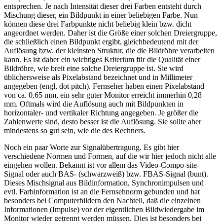
entsprechen. Je nach Intensität dieser drei Farben entsteht durch
Mischung dieser, ein Bildpunkt in einer beliebigen Farbe. Nun
können diese drei Farbpunkte nicht beliebig klein bzw. dicht
angeordnet werden. Daher ist die Größe einer solchen Dreiergruppe,
die schließlich einen Bildpunkt ergibt, gleichbedeutend mit der
Auflösung bzw. der kleinsten Struktur, die die Bildröhre verarbeiten
kann. Es ist daher ein wichtiges Kriterium für die Qualität einer
Bildröhre, wie breit eine solche Dreiergruppe ist. Sie wird
üblichersweise als Pixelabstand bezeichnet und in Millimeter
angegeben (engl, dot pitch). Fernseher haben einen Pixelabstand
von ca. 0,65 mm, ein sehr guter Monitor erreicht immerhin 0,28
mm. Oftmals wird die Auflösung auch mit Bildpunkten in
horizontaler- und vertikaler Richtung angegeben. Je größer die
Zahlenwerte sind, desto besser ist die Auflösung. Sie sollte aber
mindestens so gut sein, wie die des Rechners.
Noch ein paar Worte zur Signalübertragung. Es gibt hier
verschiedene Normen und Formen, auf die wir hier jedoch nicht alle
eingehen wollen. Bekannt ist vor allem das Video-Compo-site-
Signal oder auch BAS- (schwarzweiß) bzw. FBAS-Signal (bunt).
Dieses Mischsignal aus Bildinformation, Synchronimpulsen und
evtl. Farbinformation ist an die Fernsehnorm gebunden und hat
besonders bei Computerbildern den Nachteil, daß die einzelnen
Informationen (Impulse) vor der eigentlichen Bildwiedergabe im
Monitor wieder getrennt werden müssen. Dies ist besonders bei