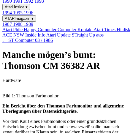
1990
1991
1992
1993
Atari Inside
▾
1994
1995
1996
ATARImagazin
▾
1987
1988
1989
Atari Phile
Happy Computer
Computer Kontakt
Atari Times
Hitdisk
ACE NSW Inside Info
Atari Update
STraight Up
atos
← ST-Computer 03 / 1986
Manche mögen’s bunt:
Thomson CM 36382 AR
Hardware
Bild 1: Thomson Farbmonitor
Ein Bericht über den Thomson Farbmonitor und allgemeine
Überlegungen über Datensichtgeräte.
Vor dem Kauf eines Farbmonitors oder einer grundsätzlichen
Entscheidung zwischen bunt und schwarzweiß sollte man sich
genau darüber im Klaren sein, in welchen Einsatzgebieten der