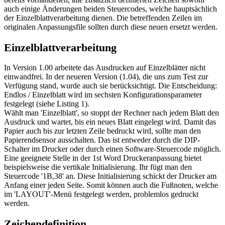
auch einige Änderungen beiden Steuercodes, welche hauptsächlich
der Einzelblattverarbeitung dienen. Die betreffenden Zeilen im
originalen Anpassungsfile sollten durch diese neuen ersetzt werden.
Einzelblattverarbeitung
In Version 1.00 arbeitete das Ausdrucken auf Einzelblätter nicht
einwandfrei. In der neueren Version (1.04), die uns zum Test zur
Verfügung stand, wurde auch sie berücksichtigt. Die Entscheidung:
Endlos / Einzelblatt wird im sechsten Konfigurationsparameter
festgelegt (siehe Listing 1).
Wählt man 'Einzelblatt', so stoppt der Rechner nach jedem Blatt den
Ausdruck und wartet, bis ein neues Blatt eingelegt wird. Damit das
Papier auch bis zur letzten Zeile bedruckt wird, sollte man den
Papierendsensor ausschalten. Das ist entweder durch die DIP-
Schalter im Drucker oder durch einen Software-Steuercode möglich.
Eine geeignete Stelle in der 1st Word Druckeranpassung bietet
beispielsweise die vertikale Initialisierung. Ihr fügt man den
Steuercode '1B,38' an. Diese Initialisierung schickt der Drucker am
Anfang einer jeden Seite. Somit können auch die Fußnoten, welche
im 'LAYOUT'-Menü festgelegt werden, problemlos gedruckt
werden.
Zeichendefinition