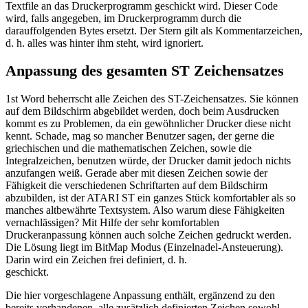
Textfile an das Druckerprogramm geschickt wird. Dieser Code
wird, falls angegeben, im Druckerprogramm durch die
darauffolgenden Bytes ersetzt. Der Stern gilt als Kommentarzeichen,
d. h. alles was hinter ihm steht, wird ignoriert.
Anpassung des gesamten ST Zeichensatzes
1st Word beherrscht alle Zeichen des ST-Zeichensatzes. Sie können
auf dem Bildschirm abgebildet werden, doch beim Ausdrucken
kommt es zu Problemen, da ein gewöhnlicher Drucker diese nicht
kennt. Schade, mag so mancher Benutzer sagen, der gerne die
griechischen und die mathematischen Zeichen, sowie die
Integralzeichen, benutzen würde, der Drucker damit jedoch nichts
anzufangen weiß. Gerade aber mit diesen Zeichen sowie der
Fähigkeit die verschiedenen Schriftarten auf dem Bildschirm
abzubilden, ist der ATARI ST ein ganzes Stück komfortabler als so
manches altbewährte Textsystem. Also warum diese Fähigkeiten
vernachlässigen? Mit Hilfe der sehr komfortablen
Druckeranpassung können auch solche Zeichen gedruckt werden.
Die Lösung liegt im BitMap Modus (Einzelnadel-Ansteuerung).
Darin wird ein Zeichen frei definiert, d. h.
geschickt.
Die hier vorgeschlagene Anpassung enthält, ergänzend zu den
bereits vorhandenen, alle zusätzlich definierten Zeichen sowohl