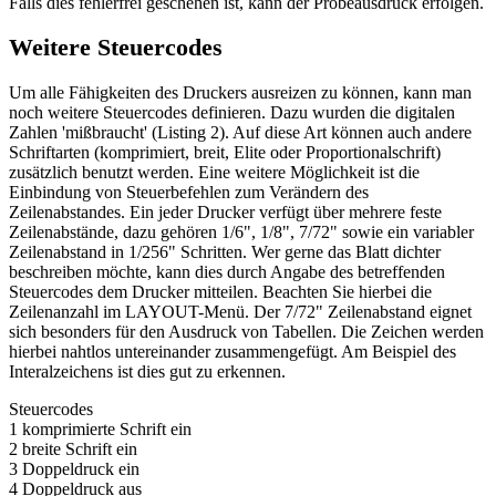
Falls dies fehlerfrei geschehen ist, kann der Probeausdruck erfolgen.
Weitere Steuercodes
Um alle Fähigkeiten des Druckers ausreizen zu können, kann man
noch weitere Steuercodes definieren. Dazu wurden die digitalen
Zahlen 'mißbraucht' (Listing 2). Auf diese Art können auch andere
Schriftarten (komprimiert, breit, Elite oder Proportionalschrift)
zusätzlich benutzt werden. Eine weitere Möglichkeit ist die
Einbindung von Steuerbefehlen zum Verändern des
Zeilenabstandes. Ein jeder Drucker verfügt über mehrere feste
Zeilenabstände, dazu gehören 1/6", 1/8", 7/72" sowie ein variabler
Zeilenabstand in 1/256" Schritten. Wer gerne das Blatt dichter
beschreiben möchte, kann dies durch Angabe des betreffenden
Steuercodes dem Drucker mitteilen. Beachten Sie hierbei die
Zeilenanzahl im LAYOUT-Menü. Der 7/72" Zeilenabstand eignet
sich besonders für den Ausdruck von Tabellen. Die Zeichen werden
hierbei nahtlos untereinander zusammengefügt. Am Beispiel des
Interalzeichens ist dies gut zu erkennen.
Steuercodes
1 komprimierte Schrift ein
2 breite Schrift ein
3 Doppeldruck ein
4 Doppeldruck aus