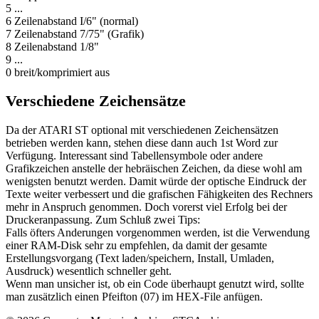
5 ...
6 Zeilenabstand I/6" (normal)
7 Zeilenabstand 7/75" (Grafik)
8 Zeilenabstand 1/8"
9 ...
0 breit/komprimiert aus
Verschiedene Zeichensätze
Da der ATARI ST optional mit verschiedenen Zeichensätzen
betrieben werden kann, stehen diese dann auch 1st Word zur
Verfügung. Interessant sind Tabellensymbole oder andere
Grafikzeichen anstelle der hebräischen Zeichen, da diese wohl am
wenigsten benutzt werden. Damit würde der optische Eindruck der
Texte weiter verbessert und die grafischen Fähigkeiten des Rechners
mehr in Anspruch genommen. Doch vorerst viel Erfolg bei der
Druckeranpassung. Zum Schluß zwei Tips:
Falls öfters Anderungen vorgenommen werden, ist die Verwendung
einer RAM-Disk sehr zu empfehlen, da damit der gesamte
Erstellungsvorgang (Text laden/speichern, Install, Umladen,
Ausdruck) wesentlich schneller geht.
Wenn man unsicher ist, ob ein Code überhaupt genutzt wird, sollte
man zusätzlich einen Pfeifton (07) im HEX-File anfügen.