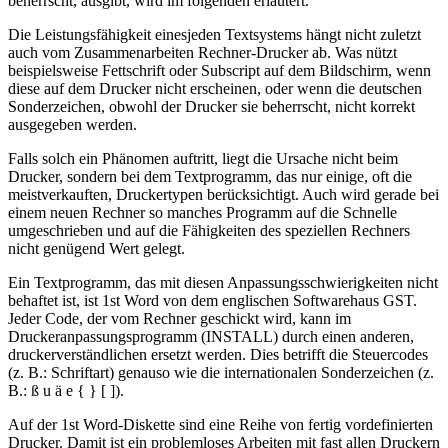
beherrscht, ausgibt, wird im folgenden erläutert.
Die Leistungsfähigkeit einesjeden Textsystems hängt nicht zuletzt
auch vom Zusammenarbeiten Rechner-Drucker ab. Was nützt
beispielsweise Fettschrift oder Subscript auf dem Bildschirm, wenn
diese auf dem Drucker nicht erscheinen, oder wenn die deutschen
Sonderzeichen, obwohl der Drucker sie beherrscht, nicht korrekt
ausgegeben werden.
Falls solch ein Phänomen auftritt, liegt die Ursache nicht beim
Drucker, sondern bei dem Textprogramm, das nur einige, oft die
meistverkauften, Druckertypen berücksichtigt. Auch wird gerade bei
einem neuen Rechner so manches Programm auf die Schnelle
umgeschrieben und auf die Fähigkeiten des speziellen Rechners
nicht genügend Wert gelegt.
Ein Textprogramm, das mit diesen Anpassungsschwierigkeiten nicht
behaftet ist, ist 1st Word von dem englischen Softwarehaus GST.
Jeder Code, der vom Rechner geschickt wird, kann im
Druckeranpassungsprogramm (INSTALL) durch einen anderen,
druckerverständlichen ersetzt werden. Dies betrifft die Steuercodes
(z. B.: Schriftart) genauso wie die internationalen Sonderzeichen (z.
B.: ß u ä e { } [ ]).
Auf der 1st Word-Diskette sind eine Reihe von fertig vordefinierten
Drucker. Damit ist ein problemloses Arbeiten mit fast allen Druckern