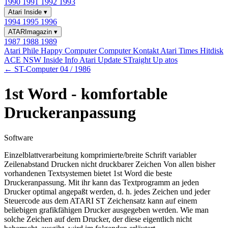
1990
1991
1992
1993
Atari Inside
▾
1994
1995
1996
ATARImagazin
▾
1987
1988
1989
Atari Phile
Happy Computer
Computer Kontakt
Atari Times
Hitdisk
ACE NSW Inside Info
Atari Update
STraight Up
atos
← ST-Computer 04 / 1986
1st Word - komfortable
Druckeranpassung
Software
Einzelblattverarbeitung komprimierte/breite Schrift variabler
Zeilenabstand Drucken nicht druckbarer Zeichen Von allen bisher
vorhandenen Textsystemen bietet 1st Word die beste
Druckeranpassung. Mit ihr kann das Textprogramm an jeden
Drucker optimal angepaßt werden, d. h. jedes Zeichen und jeder
Steuercode aus dem ATARI ST Zeichensatz kann auf einem
beliebigen grafikfähigen Drucker ausgegeben werden. Wie man
solche Zeichen auf dem Drucker, der diese eigentlich nicht