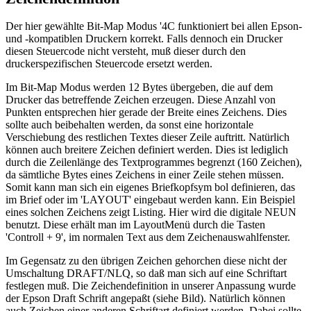
Der hier gewählte Bit-Map Modus '4C funktioniert bei allen Epson-
und -kompatiblen Druckern korrekt. Falls dennoch ein Drucker
diesen Steuercode nicht versteht, muß dieser durch den
druckerspezifischen Steuercode ersetzt werden.
Im Bit-Map Modus werden 12 Bytes übergeben, die auf dem
Drucker das betreffende Zeichen erzeugen. Diese Anzahl von
Punkten entsprechen hier gerade der Breite eines Zeichens. Dies
sollte auch beibehalten werden, da sonst eine horizontale
Verschiebung des restlichen Textes dieser Zeile auftritt. Natürlich
können auch breitere Zeichen definiert werden. Dies ist lediglich
durch die Zeilenlänge des Textprogrammes begrenzt (160 Zeichen),
da sämtliche Bytes eines Zeichens in einer Zeile stehen müssen.
Somit kann man sich ein eigenes Briefkopfsym bol definieren, das
im Brief oder im 'LAYOUT' eingebaut werden kann. Ein Beispiel
eines solchen Zeichens zeigt Listing. Hier wird die digitale NEUN
benutzt. Diese erhält man im LayoutMenü durch die Tasten
'Controll + 9', im normalen Text aus dem Zeichenauswahlfenster.
Im Gegensatz zu den übrigen Zeichen gehorchen diese nicht der
Umschaltung DRAFT/NLQ, so daß man sich auf eine Schriftart
festlegen muß. Die Zeichendefinition in unserer Anpassung wurde
der Epson Draft Schrift angepaßt (siehe Bild). Natürlich können
auch Zeichen einer anderen Schriftart definiert werden. Dabei sollte