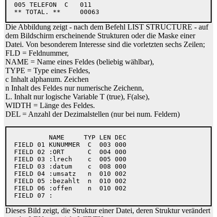
  005 TELEFON  C   011

Die Abbildung zeigt - nach dem Befehl LIST STRUCTURE - auf
dem Bildschirm erscheinende Strukturen oder die Maske einer
Datei. Von besonderem Interesse sind die vorletzten sechs Zeilen;
FLD = Feldnummer,
NAME = Name eines Feldes (beliebig wählbar),
TYPE = Type eines Feldes,
c Inhalt alphanum. Zeichen
n Inhalt des Feldes nur numerische Zeichenn,
L. Inhalt nur logische Variable T (true), F(alse),
WIDTH = Länge des Feldes.
DEL = Anzahl der Dezimalstellen (nur bei num. Feldern)
           NAME     TYP LEN DEC

  FIELD 01 KUNUMMER  C  003 000

  FIELD 02 :ORT      C  004 000

  FIELD 03 :lrech    c  005 000

  FIELD 03 :datum    c  008 000

  FIELD 04 :umsatz   n  010 002

  FIELD 05 :bezahlt  n  010 002

  FIELD 06 :offen    n  010 002

Dieses Bild zeigt, die Struktur einer Datei, deren Struktur verändert