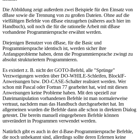
Die Abbildung zeigt außerdem zwei Beispiele für den Einsatz von
dBase sowie die Trennung von zu großen Dateien. Ohne auf die
vielfältigen Befehle von dBase einzugehen (näheres auch hier im
Handbuch), soll noch die für die rationelle Arbeit mit dBase
vorhandene Programmiersprache erwähnt werden.
Diejenigen Benutzer von dBase, für die Basic und
Programmiersprache identisch ist, werden sicher ihre
Anfangsprobleme haben, denn die Programmiersprache zwingt zu
absolut strukturiertem Programmieren.
Es existiert z. B. nicht der GOTO-Befehl, alle "Sprünge"
Verzweigungen werden über DO-WHILE-Schleifen, BlocklF-
Anweisungen bzw. DO-CASE-Schalter realisiert werden. Wer
schon mit Pascal oder Fortran 77 gearbeitet hat, wird mit diesen
Anweisungen keine Probleme haben. Mit den speziell zur
Dateimanipulation vorhandenen Befehle ist man normalerweise
vertraut, nachdem man das Handbuch durchgearbeitet hat. Im
allgemeinen wurden die Befehle dann alle schon in direktem Dialog
getestet. Die bereits manuell eingegebenen Befehle können
unverändert in Programmen verwendet werden.
Natürlich gibt es auch in der d-Base-Programmiersprache Befehle,
die noch unbekannt sind, allerdings sollte deren Erlernen keine