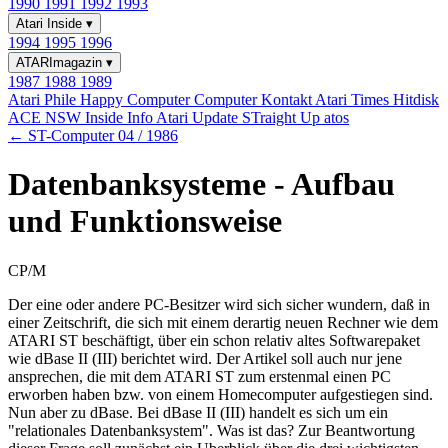
1990
1991
1992
1993
Atari Inside
▾
1994
1995
1996
ATARImagazin
▾
1987
1988
1989
Atari Phile
Happy Computer
Computer Kontakt
Atari Times
Hitdisk
ACE NSW Inside Info
Atari Update
STraight Up
atos
← ST-Computer 04 / 1986
Datenbanksysteme - Aufbau
und Funktionsweise
CP/M
Der eine oder andere PC-Besitzer wird sich sicher wundern, daß in
einer Zeitschrift, die sich mit einem derartig neuen Rechner wie dem
ATARI ST beschäftigt, über ein schon relativ altes Softwarepaket
wie dBase II (III) berichtet wird. Der Artikel soll auch nur jene
ansprechen, die mit dem ATARI ST zum erstenmal einen PC
erworben haben bzw. von einem Homecomputer aufgestiegen sind.
Nun aber zu dBase. Bei dBase II (III) handelt es sich um ein
"relationales Datenbanksystem". Was ist das? Zur Beantwortung