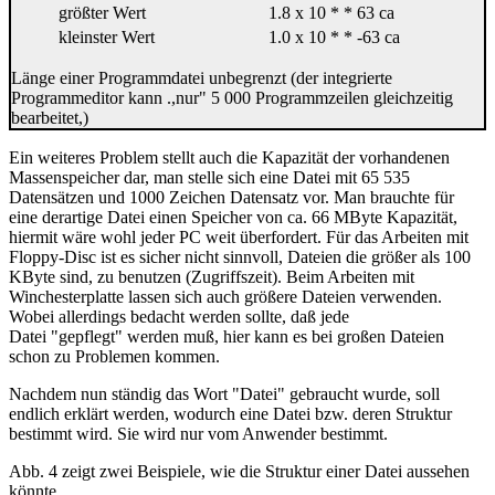
größter Wert
1.8 x 10 * * 63 ca
kleinster Wert
1.0 x 10 * * -63 ca
Länge einer Programmdatei unbegrenzt (der integrierte
Programmeditor kann .,nur" 5 000 Programmzeilen gleichzeitig
bearbeitet,)
Ein weiteres Problem stellt auch die Kapazität der vorhandenen
Massenspeicher dar, man stelle sich eine Datei mit 65 535
Datensätzen und 1000 Zeichen Datensatz vor. Man brauchte für
eine derartige Datei einen Speicher von ca. 66 MByte Kapazität,
hiermit wäre wohl jeder PC weit überfordert. Für das Arbeiten mit
Floppy-Disc ist es sicher nicht sinnvoll, Dateien die größer als 100
KByte sind, zu benutzen (Zugriffszeit). Beim Arbeiten mit
Winchesterplatte lassen sich auch größere Dateien verwenden.
Wobei allerdings bedacht werden sollte, daß jede
Datei "gepflegt" werden muß, hier kann es bei großen Dateien
schon zu Problemen kommen.
Nachdem nun ständig das Wort "Datei" gebraucht wurde, soll
endlich erklärt werden, wodurch eine Datei bzw. deren Struktur
bestimmt wird. Sie wird nur vom Anwender bestimmt.
Abb. 4 zeigt zwei Beispiele, wie die Struktur einer Datei aussehen
könnte.