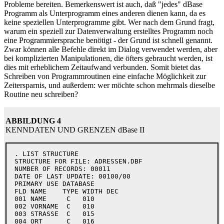
Probleme bereiten. Bemerkenswert ist auch, daß "jedes" dBase
Programm als Unterprogramm eines anderen dienen kann, da es
keine speziellen Unterprogramme gibt. Wer nach dem Grund fragt,
warum ein speziell zur Datenverwaltung erstelltes Programm noch
eine Programmiersprache benötigt - der Grund ist schnell genannt.
Zwar können alle Befehle direkt im Dialog verwendet werden, aber
bei komplizierten Manipulationen, die öfters gebraucht werden, ist
dies mit erheblichem Zeitaufwand verbunden. Somit bietet das
Schreiben von Programmroutinen eine einfache Möglichkeit zur
Zeitersparnis, und außerdem: wer möchte schon mehrmals dieselbe
Routine neu schreiben?
ABBILDUNG 4
KENNDATEN UND GRENZEN dBase II
  . LIST STRUCTURE

  STRUCTURE FOR FILE: ADRESSEN.DBF

  NUMBER OF RECORDS: 00011

  DATE OF LAST UPDATE: 00100/00

  PRIMARY USE DATABASE

  FLD NAME    TYPE WIDTH DEC

  001 NAME     C   010

  002 VORNAME  C   010

  003 STRASSE  C   015

  004 ORT      C   016
