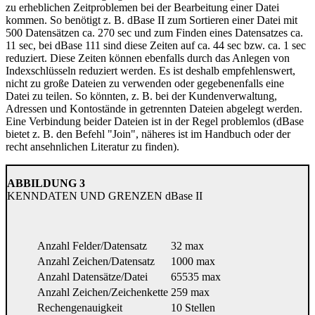
zu erheblichen Zeitproblemen bei der Bearbeitung einer Datei
kommen. So benötigt z. B. dBase II zum Sortieren einer Datei mit
500 Datensätzen ca. 270 sec und zum Finden eines Datensatzes ca.
11 sec, bei dBase 111 sind diese Zeiten auf ca. 44 sec bzw. ca. 1 sec
reduziert. Diese Zeiten können ebenfalls durch das Anlegen von
Indexschlüsseln reduziert werden. Es ist deshalb empfehlenswert,
nicht zu große Dateien zu verwenden oder gegebenenfalls eine
Datei zu teilen. So könnten, z. B. bei der Kundenverwaltung,
Adressen und Kontostände in getrennten Dateien abgelegt werden.
Eine Verbindung beider Dateien ist in der Regel problemlos (dBase
bietet z. B. den Befehl "Join", näheres ist im Handbuch oder der
recht ansehnlichen Literatur zu finden).
ABBILDUNG 3
KENNDATEN UND GRENZEN dBase II
Anzahl Felder/Datensatz
32 max
Anzahl Zeichen/Datensatz
1000 max
Anzahl Datensätze/Datei
65535 max
Anzahl Zeichen/Zeichenkette
259 max
Rechengenauigkeit
10 Stellen