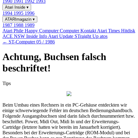
1990
1991
1992
1993
Atari Inside
▾
1994
1995
1996
ATARImagazin
▾
1987
1988
1989
Atari Phile
Happy Computer
Computer Kontakt
Atari Times
Hitdisk
ACE NSW Inside Info
Atari Update
STraight Up
atos
← ST-Computer 05 / 1986
Achtung, Buchsen falsch
beschriftet!
Tips
Beim Umbau eines Rechners in ein PC-Gehäuse entdeckten wir
einige schwerwiegende Fehler im deutschen Bedienungshandbuch.
Folgende Ausgangsbuchsen sind darin falsch durchnummeriert bzw.
beschriftet. Power, Midi Out, Midi In und der Erweiterungs-
Cartridge (letztere hatten wir bereits im Januarheft korrigiert).
Besonders bei der Erweiterungs-Cartridge (ROM-Modul) und bei