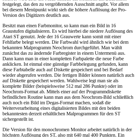
festgelegt, das den zu vergrößernden Ausschnitt angibt. Vor allem
bei diesem Menüpunkt wirkt sieh die höhere Auflösung der Pro-
Version des Digitizers deutlich aus.
Besitzt man einen Farbmonitor, so kann man ein Bild in 16
Graustufen digitalisieren. Es wird hierbei die niedere Auflösung des
Atari ST genutzt. Jede der 16 Grauwerte kann somit mit einer
Fehlfarbe belegt werden. Die Farbwahl wird ähnlich wie bei dem
bekannten Malprogramm Neochrom durchgeführt. Man wählt
zunächst das zu ändernde Farbregister in einem Untermenü aus.
Dann kann man in einer kompletten Farbpalette die neue Farbe
anklicken. Ist einmal eine günstige Farbbelegung gefunden, kann
diese Farbtabelle auch auf Diskette gespeichert und bei Bedarf
wieder abgerufen werden. Die fertigen Bilder können natürlich auch
auf Diskette gespeichert werden. Wahlweise legt man sie als
komplette Bilder (beispielsweise 512 mal 286 Punkte) oder im
Neochrom-Format ab. Mittels einer auf der Programmdiskette
befindlichen Routine kann man aus dem Neochrom-Bild schließlich
auch noch ein Bild im Degas-Format machen, sodaß die
Weiterverarbeitung eines digitalisierten Bildes mit den beiden
bekanntesten derzeit erhältlichen Malprogrammen für den ST
sichergestellt ist.
Die Version für den monochromen Monitor arbeitet natürlich in der
höchsten Auflösung des ST, also mit 640 mal 400 Punkten. Ein