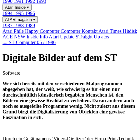
1990
1991
1992
1993
Atari Inside
▾
1994
1995
1996
ATARImagazin
▾
1987
1988
1989
Atari Phile
Happy Computer
Computer Kontakt
Atari Times
Hitdisk
ACE NSW Inside Info
Atari Update
STraight Up
atos
← ST-Computer 05 / 1986
Digitale Bilder auf dem ST
Software
Wer sich bereits mit den verschiedenen Malprogrammen
abgegeben hat, der weiß, wie schwierig es für einen nur
durchschnittlich künstlerisch begabten Menschen ist. den
Bildern eine gewisse Realität zu verleihen. Daran ändern auch
noch so ausgefeilte Programme wenig. Nicht zuletzt aus diesem
Grund birgt die Digitalisierung von Objekten eine gewisse
Faszination in sich.
Durch ein Gerät namens ’Video-Digitizer’ der Firma Print-Technik