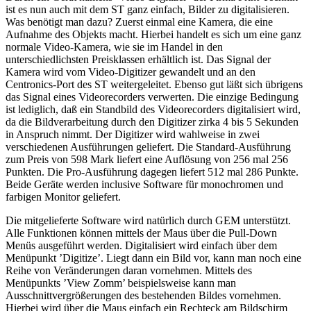
ist es nun auch mit dem ST ganz einfach, Bilder zu digitalisieren.
Was benötigt man dazu? Zuerst einmal eine Kamera, die eine
Aufnahme des Objekts macht. Hierbei handelt es sich um eine ganz
normale Video-Kamera, wie sie im Handel in den
unterschiedlichsten Preisklassen erhältlich ist. Das Signal der
Kamera wird vom Video-Digitizer gewandelt und an den
Centronics-Port des ST weitergeleitet. Ebenso gut läßt sich übrigens
das Signal eines Videorecorders verwerten. Die einzige Bedingung
ist lediglich, daß ein Standbild des Videorecorders digitalisiert wird,
da die Bildverarbeitung durch den Digitizer zirka 4 bis 5 Sekunden
in Anspruch nimmt. Der Digitizer wird wahlweise in zwei
verschiedenen Ausführungen geliefert. Die Standard-Ausführung
zum Preis von 598 Mark liefert eine Auflösung von 256 mal 256
Punkten. Die Pro-Ausführung dagegen liefert 512 mal 286 Punkte.
Beide Geräte werden inclusive Software für monochromen und
farbigen Monitor geliefert.
Die mitgelieferte Software wird natürlich durch GEM unterstützt.
Alle Funktionen können mittels der Maus über die Pull-Down
Menüs ausgeführt werden. Digitalisiert wird einfach über dem
Menüpunkt ’Digitize’. Liegt dann ein Bild vor, kann man noch eine
Reihe von Veränderungen daran vornehmen. Mittels des
Menüpunkts ’View Zomm’ beispielsweise kann man
Ausschnittvergrößerungen des bestehenden Bildes vornehmen.
Hierbei wird über die Maus einfach ein Rechteck am Bildschirm