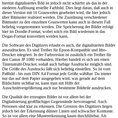
hiermit digitalisiertes Bild ist jedoch nicht schärfer als das in der
niederen Auflösung erstellte Farbbild. Dies liegt daran, daß auch in
dieser Version mit 16 Grauwerten gearbeitet wird, die hier jedoch
über Bitmuster realisiert werden. Die Zuordnung verschiedener
Bitmuster zu den einzelnen Grauwerten kann auch in diesem Fall
beliebig vorgenommen werden. Die Speicherung der Bilder erfolgt
hier im Doodle-Format, wobei solch ein Bild wiederum in das
Degas-Format konvertiert werden kann.
Die Software des Digitizers erlaubt es auch, die digitalisierten Bilder
auszudrucken. Es sind Treiber für Epson-Kompatible und Itho-
Drucker integriert. In der Farbversion ist zusätzlich ein Treiber für
den Canon JP 1080 vorhanden. Hierbei handelt es sich um einen
Tintenstrahl-Drucker, sodaß auch farbige Ausdrucke möglich sind.
Die Größe des Ausdrucks läßt sich beliebig einstellen. So ist vom
Paßbild - bis zum DIN A4 Format jede Größe wählbar. Da immer
nur das auf dem Papier ausgegeben wird, was gerade auf dem
Bildschirm sichtbar ist, kann man mit Hilfe der
Ausschnittvergrößerung auch nur bestimmte Bildteile ausdrucken.
Die Qualität der erzeugten Bilder ist vor allem bei der
Digitalisierung großflächiger Gegenstände hervorragend. Auch
Personen sind klar zu erkennen. Die Grenzen des Digitizers liegen
jedoch bei der Erkennung dünner Linien und schwacher Kontraste.
So ist vor allem eine Mustererkennung kaum durchführbar. Als