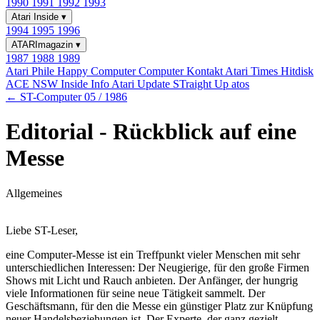
1990
1991
1992
1993
Atari Inside
▾
1994
1995
1996
ATARImagazin
▾
1987
1988
1989
Atari Phile
Happy Computer
Computer Kontakt
Atari Times
Hitdisk
ACE NSW Inside Info
Atari Update
STraight Up
atos
← ST-Computer 05 / 1986
Editorial - Rückblick auf eine
Messe
Allgemeines
Liebe ST-Leser,
eine Computer-Messe ist ein Treffpunkt vieler Menschen mit sehr
unterschiedlichen Interessen: Der Neugierige, für den große Firmen
Shows mit Licht und Rauch anbieten. Der Anfänger, der hungrig
viele Informationen für seine neue Tätigkeit sammelt. Der
Geschäftsmann, für den die Messe ein günstiger Platz zur Knüpfung
neuer Handelsbeziehungen ist. Der Experte, der ganz gezielt