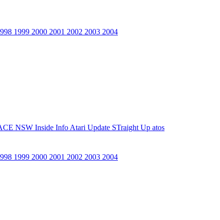
1998
1999
2000
2001
2002
2003
2004
ACE NSW Inside Info
Atari Update
STraight Up
atos
1998
1999
2000
2001
2002
2003
2004