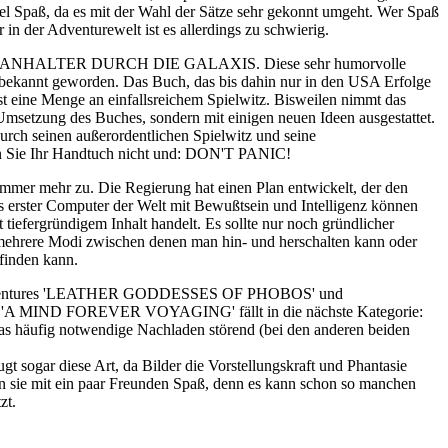
 viel Spaß, da es mit der Wahl der Sätze sehr gekonnt umgeht. Wer Spaß
in der Adventurewelt ist es allerdings zu schwierig.
rie PER ANHALTER DURCH DIE GALAXIS. Diese sehr humorvolle
n bekannt geworden. Das Buch, das bis dahin nur in den USA Erfolge
t eine Menge an einfallsreichem Spielwitz. Bisweilen nimmt das
Umsetzung des Buches, sondern mit einigen neuen Ideen ausgestattet.
urch seinen außerordentlichen Spielwitz und seine
sen Sie Ihr Handtuch nicht und: DON'T PANIC!
 immer mehr zu. Die Regierung hat einen Plan entwickelt, der den
s erster Computer der Welt mit Bewußtsein und Intelligenz können
tiefergründigem Inhalt handelt. Es sollte nur noch gründlicher
 mehrere Modi zwischen denen man hin- und herschalten kann oder
finden kann.
eiden Adventures 'LEATHER GODDESSES OF PHOBOS' und
. 'A MIND FOREVER VOYAGING' fällt in die nächste Kategorie:
das häufig notwendige Nachladen störend (bei den anderen beiden
 sogar diese Art, da Bilder die Vorstellungskraft und Phantasie
n sie mit ein paar Freunden Spaß, denn es kann schon so manchen
zt.