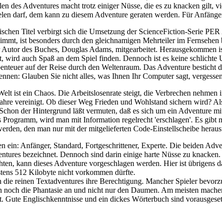
ielen des Adventures macht trotz einiger Nüsse, die es zu knacken gilt,
elen darf, dem kann zu diesem Adventure geraten werden. Für Anfänger 
lischen Titel verbirgt sich die Umsetzung der ScienceFiction-Se
 nimmt, ist besonders durch den gleichnamigen Mehrteiler im Fernsehe
er Autor des Buches, Douglas Adams, mitgearbeitet. Herausgekommen is
 wird auch Spaß an dem Spiel finden. Dennoch ist es keine schlichte 
benteuer auf der Reise durch den Weltenraum. Das Adventure besticht d
kennen: Glauben Sie nicht alles, was Ihnen Ihr Computer sagt, verges
elt ist ein Chaos. Die Arbeitslosenrate steigt, die Verbrechen nehmen
ahre vereinigt. Ob dieser Weg Frieden und Wohlstand sichern wird? Al
 Schon der Hintergrund läßt vermuten, daß es sich um ein Adventure mit 
Programm, wird man mit Information regelrecht 'erschlagen'. Es gibt
den, den man nur mit der mitgelieferten Code-Einstellscheibe heraus
tufen ein: Anfänger, Standard, Fortgeschrittener, Experte. Die b
 bezeichnet. Dennoch sind darin einige harte Nüsse zu knacken
hten, kann dieses Adventure vorgeschlagen werden. Hier ist übrigens 
tens 512 Kilobyte nicht vorkommen dürfte.
e reinen Textadventures ihre Berechtigung. Mancher Spieler bevorzugt
en noch die Phantasie an und nicht nur den Daumen. Am meisten mache
. Gute Englischkenntnisse und ein dickes Wörterbuch sind vorausgeset