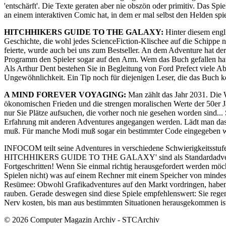
'entschärft'. Die Texte geraten aber nie obszön oder primitiv. Das Sp
an einem interaktiven Comic hat, in dem er mal selbst den Helden spi
HITCHHIKERS GUIDE TO THE GALAXY:
Hinter diesem eng
Geschichte, die wohl jedes ScienceFiction-Klischee auf die Schippe
feierte, wurde auch bei uns zum Bestseller. An dem Adventure hat d
Programm den Spieler sogar auf den Arm. Wem das Buch gefallen hat,
Als Arthur Dent bestehen Sie in Begleitung von Ford Prefect viele A
Ungewöhnlichkeit. Ein Tip noch für diejenigen Leser, die das Buch 
A MIND FOREVER VOYAGING:
Man zählt das Jahr 2031. Die W
ökonomischen Frieden und die strengen moralischen Werte der 50er J
nur Sie Plätze aufsuchen, die vorher noch nie gesehen worden sind...
Erfahrung mit anderen Adventures angegangen werden. Lädt man das 
muß. Für manche Modi muß sogar ein bestimmter Code eingegeben wer
INFOCOM teilt seine Adventures in verschiedene Schwierigkeitss
HITCHHIKERS GUIDE TO THE GALAXY' sind als Standardadventures
Fortgeschritten! Wenn Sie einmal richtig herausgefordert werden möc
Spielen nicht) was auf einem Rechner mit einem Speicher von mindes
Resümee: Obwohl Grafikadventures auf den Markt vordringen, haben di
rauben. Gerade deswegen sind diese Spiele empfehlenswert: Sie reg
Nerv kosten, bis man aus bestimmten Situationen herausgekommen ist
© 2026 Computer Magazin Archiv - STCArchiv