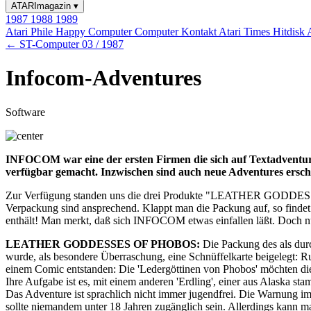
ATARImagazin
▾
1987
1988
1989
Atari Phile
Happy Computer
Computer Kontakt
Atari Times
Hitdisk
← ST-Computer 03 / 1987
Infocom-Adventures
Software
INFOCOM war eine der ersten Firmen die sich auf Textadventure
verfügbar gemacht. Inzwischen sind auch neue Adventures erschi
Zur Verfügung standen uns die drei Produkte "LEATHER 
Verpackung sind ansprechend. Klappt man die Packung auf, so fin
enthält! Man merkt, daß sich INFOCOM etwas einfallen läßt. Doch nu
LEATHER GODDESSES OF PHOBOS:
Die Packung des als durc
wurde, als besondere Überraschung, eine Schnüffelkarte beigelegt: Ru
einem Comic entstanden: Die 'Ledergöttinen von Phobos' möchten die 
Ihre Aufgabe ist es, mit einem anderen 'Erdling', einer aus Alaska s
Das Adventure ist sprachlich nicht immer jugendfrei. Die Warnung im 
sollte niemandem unter 18 Jahren zugänglich sein. Allerdings kann m