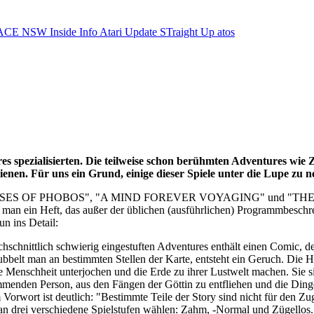
ACE NSW Inside Info
Atari Update
STraight Up
atos
s spezialisierten. Die teilweise schon berühmten Adventures wi
enen. Für uns ein Grund, einige dieser Spiele unter die Lupe zu 
GODDESSES OF PHOBOS", "A MIND FOREVER VOYAGING" und "T
det man ein Heft, das außer der üblichen (ausführlichen) Program
n ins Detail:
hschnittlich schwierig eingestuften Adventures enthält einen Comic, d
bbelt man an bestimmten Stellen der Karte, entsteht ein Geruch. Die Hi
Menschheit unterjochen und die Erde zu ihrer Lustwelt machen. Sie si
tammenden Person, aus den Fängen der Göttin zu entfliehen und die Dinge
Vorwort ist deutlich: "Bestimmte Teile der Story sind nicht für den Zu
an drei verschiedene Spielstufen wählen: Zahm, -Normal und Zügellos.