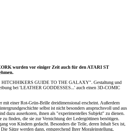
e ZORK wurden vor einiger Zeit auch für den ATARI ST
nehmen.
HE HITCHHIKERS GUIDE TO THE GALAXY". Gestaltung und
mbeschreibung bei 'LEATHER GODDESSES...' auch einen 3D-COMIC
er mit einer Rot-Grün-Brille dreidimensional erscheint. Außerdem
ntergrundgeschichte selbst ist nicht besonders anspruchsvoll und aus
nd dazu auserkoren, ihnen als "experimentelles Subjekt" zu dienen.
 zu finden, die sie zur Vernichtung der Ledergöttinen benötigen.
gang von Kindern gedacht. Besonders die Teile, deren Inhalt Sex ist,
 Die Sätze werden dann, entsprechend Ihrer Moraleinstellung,