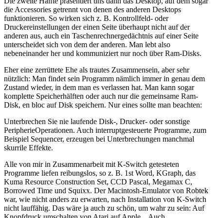
Die zweite Hälfte präsentiert uns dann das Desktop, auf dem sogar
die Accessories getrennt von denen des anderen Desktops
funktionieren. So wirken sich z. B. Kontrollfeld- oder
Druckereinstellungen der einen Seite überhaupt nicht auf der
anderen aus, auch ein Taschenrechnergedächtnis auf einer Seite
unterscheidet sich von dem der anderen. Man lebt also
nebeneinander her und kommuniziert nur noch über Ram-Disks.
Eher eine zerrüttete Ehe als trautes Zusammensein, aber sehr
nützlich: Man findet sein Programm nämlich immer in genau dem
Zustand wieder, in dem man es verlassen hat. Man kann sogar
komplette Speicherhälften oder auch nur die gemeinsame Ram-
Disk, en bloc auf Disk speichern. Nur eines sollte man beachten:
Unterbrechen Sie nie laufende Disk-, Drucker- oder sonstige
PeripherieOperationen. Auch interruptgesteuerte Programme, zum
Beispiel Sequencer, erzeugen bei Unterbrechungen manchmal
skurrile Effekte.
Alle von mir in Zusammenarbeit mit K-Switch getesteten
Programme liefen reibungslos, so z. B. 1st Word, KGraph, das
Kuma Resource Construction Set, CCD Pascal, Megamax C,
Borrowed Time und Squixx. Der Macintosh-Emulator von Robtek
war, wie nicht anders zu erwarten, nach Installation von K-Switch
nicht lauffähig. Das wäre ja auch zu schön, um wahr zu sein: Auf
Knopfdruck umschalten von Atari auf Apple... Auch