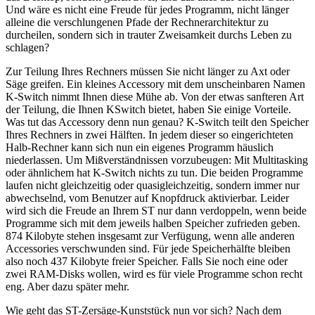
Und wäre es nicht eine Freude für jedes Programm, nicht länger
alleine die verschlungenen Pfade der Rechnerarchitektur zu
durcheilen, sondern sich in trauter Zweisamkeit durchs Leben zu
schlagen?
Zur Teilung Ihres Rechners müssen Sie nicht länger zu Axt oder
Säge greifen. Ein kleines Accessory mit dem unscheinbaren Namen
K-Switch nimmt Ihnen diese Mühe ab. Von der etwas sanfteren Art
der Teilung, die Ihnen KSwitch bietet, haben Sie einige Vorteile.
Was tut das Accessory denn nun genau? K-Switch teilt den Speicher
Ihres Rechners in zwei Hälften. In jedem dieser so eingerichteten
Halb-Rechner kann sich nun ein eigenes Programm häuslich
niederlassen. Um Mißverständnissen vorzubeugen: Mit Multitasking
oder ähnlichem hat K-Switch nichts zu tun. Die beiden Programme
laufen nicht gleichzeitig oder quasigleichzeitig, sondern immer nur
abwechselnd, vom Benutzer auf Knopfdruck aktivierbar. Leider
wird sich die Freude an Ihrem ST nur dann verdoppeln, wenn beide
Programme sich mit dem jeweils halben Speicher zufrieden geben.
874 Kilobyte stehen insgesamt zur Verfügung, wenn alle anderen
Accessories verschwunden sind. Für jede Speicherhälfte bleiben
also noch 437 Kilobyte freier Speicher. Falls Sie noch eine oder
zwei RAM-Disks wollen, wird es für viele Programme schon recht
eng. Aber dazu später mehr.
Wie geht das ST-Zersäge-Kunststück nun vor sich? Nach dem