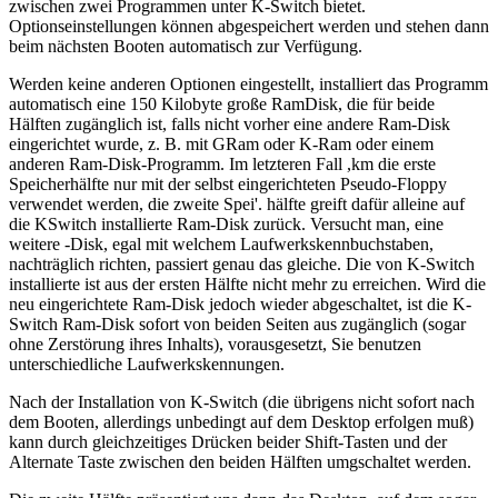
zwischen zwei Programmen unter K-Switch bietet.
Optionseinstellungen können abgespeichert werden und stehen dann
beim nächsten Booten automatisch zur Verfügung.
Werden keine anderen Optionen eingestellt, installiert das Programm
automatisch eine 150 Kilobyte große RamDisk, die für beide
Hälften zugänglich ist, falls nicht vorher eine andere Ram-Disk
eingerichtet wurde, z. B. mit GRam oder K-Ram oder einem
anderen Ram-Disk-Programm. Im letzteren Fall ,km die erste
Speicherhälfte nur mit der selbst eingerichteten Pseudo-Floppy
verwendet werden, die zweite Spei'. hälfte greift dafür alleine auf
die KSwitch installierte Ram-Disk zurück. Versucht man, eine
weitere -Disk, egal mit welchem Laufwerkskennbuchstaben,
nachträglich richten, passiert genau das gleiche. Die von K-Switch
installierte ist aus der ersten Hälfte nicht mehr zu erreichen. Wird die
neu eingerichtete Ram-Disk jedoch wieder abgeschaltet, ist die K-
Switch Ram-Disk sofort von beiden Seiten aus zugänglich (sogar
ohne Zerstörung ihres Inhalts), vorausgesetzt, Sie benutzen
unterschiedliche Laufwerkskennungen.
Nach der Installation von K-Switch (die übrigens nicht sofort nach
dem Booten, allerdings unbedingt auf dem Desktop erfolgen muß)
kann durch gleichzeitiges Drücken beider Shift-Tasten und der
Alternate Taste zwischen den beiden Hälften umgschaltet werden.