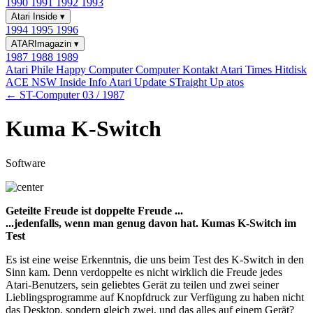
1990
1991
1992
1993
Atari Inside
▾
1994
1995
1996
ATARImagazin
▾
1987
1988
1989
Atari Phile
Happy Computer
Computer Kontakt
Atari Times
Hitdisk
ACE NSW Inside Info
Atari Update
STraight Up
atos
← ST-Computer 03 / 1987
Kuma K-Switch
Software
Geteilte Freude ist doppelte Freude ...
...jedenfalls, wenn man genug davon hat. Kumas K-Switch im
Test
Es ist eine weise Erkenntnis, die uns beim Test des K-Switch in den
Sinn kam. Denn verdoppelte es nicht wirklich die Freude jedes
Atari-Benutzers, sein geliebtes Gerät zu teilen und zwei seiner
Lieblingsprogramme auf Knopfdruck zur Verfügung zu haben nicht
das Desktop, sondern gleich zwei, und das alles auf einem Gerät?