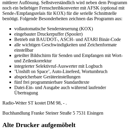
mittlerer Auflösung. Selbstverständlich wird neben dem Programm
noch ein beliebiger Fernschreibkonverter mit AFSK (optional mit
Sende-/Empfangsrelais für KOX) für die serielle Schnittstelle
benötigt. Folgende Besonderheiten zeichnen das Programm aus:
vollautomatische Sendersteuerung (KOX)
eingebauter Druckerpuffer (Spooler)
Betrieb mit BAUDOT-, ASCH- und ATARI Binär-Code
alle wichtigen Geschwindigkeiten und Zeichenformate
einstellbar
geteilter Bildschirm für Senden und Empfangen mit Wort-
und Zeilenkorrektur
integrierter Selektivruf-Auswerter mit Logbuch
’Unshift on Space’, Auto-Linefeed, Wortumbruch
abspeicherbare Geräteeinstellungen
fünf frei programmierbare Standardtexte
Datei-Ein- und Ausgabe auch während laufender
Übertragung
Radio-Writer ST kostet DM 98, - .
Buchhandlung Franke Steiner Straße 5 7531 Eisingen
Alte Drucker aufgemöbelt