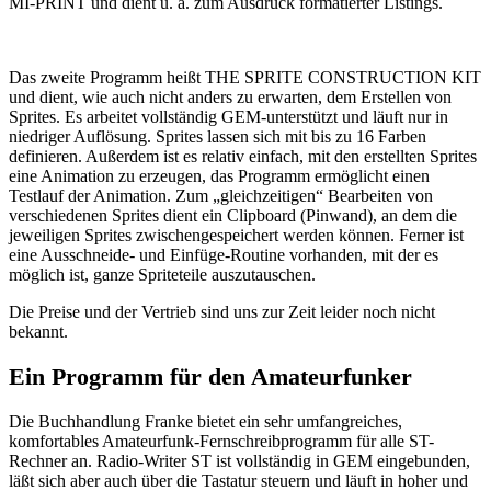
MI-PRINT und dient u. a. zum Ausdruck formatierter Listings.
Das zweite Programm heißt THE SPRITE CONSTRUCTION KIT
und dient, wie auch nicht anders zu erwarten, dem Erstellen von
Sprites. Es arbeitet vollständig GEM-unterstützt und läuft nur in
niedriger Auflösung. Sprites lassen sich mit bis zu 16 Farben
definieren. Außerdem ist es relativ einfach, mit den erstellten Sprites
eine Animation zu erzeugen, das Programm ermöglicht einen
Testlauf der Animation. Zum „gleichzeitigen“ Bearbeiten von
verschiedenen Sprites dient ein Clipboard (Pinwand), an dem die
jeweiligen Sprites zwischengespeichert werden können. Ferner ist
eine Ausschneide- und Einfüge-Routine vorhanden, mit der es
möglich ist, ganze Spriteteile auszutauschen.
Die Preise und der Vertrieb sind uns zur Zeit leider noch nicht
bekannt.
Ein Programm für den Amateurfunker
Die Buchhandlung Franke bietet ein sehr umfangreiches,
komfortables Amateurfunk-Fernschreibprogramm für alle ST-
Rechner an. Radio-Writer ST ist vollständig in GEM eingebunden,
läßt sich aber auch über die Tastatur steuern und läuft in hoher und