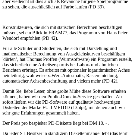
aber vielleicht ist dies auch als Revanche für jene Spielprogramme
zu sehen, die ausschließlich auf Farbe laufen (PD 39).
Konstrukteuren, die sich mit statischen Berechnen beschäftigen
müssen, sei ein Blick in FRAM77, das Programm von Hans Peter
Wendorf empfohlen (PD 42).
Für alle Schüler und Studenten, die sich mit Darstellung und
mathematischer Berechnung von Ausgleichskurven beschäftigen
'dürfen’, hat Thomas Proffen (Wurmsoftware) ein Programm erstellt,
das sicherlich eine Arbeitsersparnis bei Labor- und ähnlichen
Berichten erbringt. Es arbeitet mit optionaler logarithmischer Achse
neinteilurig, wahlweise x-Wert-Auto-matik, Rastereinteilung,
automatischer Achsenbeschriftung und vielem mehr (PD 42).
Damit Sie, liebe Leser, ohne große Mühe diese Software erhalten
können, haben wir den Public-Domain-Service geschaffen. Ab
sofort liefern wir die PD-Software auf qualitativ hochwertigen
Disketten der Marke FUJI MF1DD (135tpi), mit denen auch wir
sehr gute Erfahrungen gesammelt haben.
Der Preis pro bespielter PD-Diskette liegt bei DM 10, - .
Da jeder ST-Besitzer in ständigem Diskettenmangel lebt (das lehrt