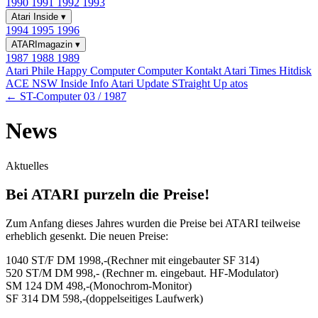
1990
1991
1992
1993
Atari Inside
▾
1994
1995
1996
ATARImagazin
▾
1987
1988
1989
Atari Phile
Happy Computer
Computer Kontakt
Atari Times
Hitdisk
ACE NSW Inside Info
Atari Update
STraight Up
atos
← ST-Computer 03 / 1987
News
Aktuelles
Bei ATARI purzeln die Preise!
Zum Anfang dieses Jahres wurden die Preise bei ATARI teilweise
erheblich gesenkt. Die neuen Preise:
1040 ST/F DM 1998,-(Rechner mit eingebauter SF 314)
520 ST/M DM 998,- (Rechner m. eingebaut. HF-Modulator)
SM 124 DM 498,-(Monochrom-Monitor)
SF 314 DM 598,-(doppelseitiges Laufwerk)