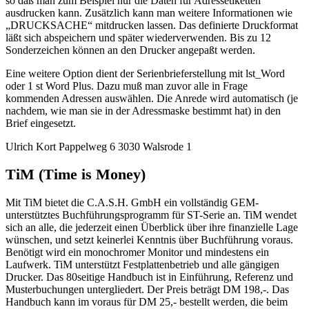
so daß man zum Beispiel nur die Daten für Adressetiketten
ausdrucken kann. Zusätzlich kann man weitere Informationen wie
„DRUCKSACHE“ mitdrucken lassen. Das definierte Druckformat
läßt sich abspeichern und später wiederverwenden. Bis zu 12
Sonderzeichen können an den Drucker angepaßt werden.
Eine weitere Option dient der Serienbrieferstellung mit lst_Word
oder 1 st Word Plus. Dazu muß man zuvor alle in Frage
kommenden Adressen auswählen. Die Anrede wird automatisch (je
nachdem, wie man sie in der Adressmaske bestimmt hat) in den
Brief eingesetzt.
Ulrich Kort Pappelweg 6 3030 Walsrode 1
TiM (Time is Money)
Mit TiM bietet die C.A.S.H. GmbH ein vollständig GEM-
unterstütztes Buchführungsprogramm für ST-Serie an. TiM wendet
sich an alle, die jederzeit einen Überblick über ihre finanzielle Lage
wünschen, und setzt keinerlei Kenntnis über Buchführung voraus.
Benötigt wird ein monochromer Monitor und mindestens ein
Laufwerk. TiM unterstützt Festplattenbetrieb und alle gängigen
Drucker. Das 80seitige Handbuch ist in Einführung, Referenz und
Musterbuchungen untergliedert. Der Preis beträgt DM 198,-. Das
Handbuch kann im voraus für DM 25,- bestellt werden, die beim