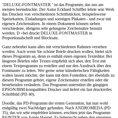
’DELUXE-FONTMASTER ’ ist das Programm, das uns am
meisten beeindruckte. Der Autor Eckhard Schiffler lehrte sein Werk
das Drucken von verschiedenen Schriftstücken, beispielsweise
Speisekarten, Einladungen und sonstigen Plakaten - und zwar mit
eigenen Zeichensätzen. In einem Dokument können sieben
verschiedene, übrigens sehr gelungene Zeichensätze benutzt
werden. D «bei druckt DELUXE-FONTMASTER in
Proportionalschrift und Blocksatz.
Ganz nebenbei kann alles mit verschiedenen Rahmen versehen
werden. Auch wenn Sie schöne Briefe drucken wollen, bietet sich
dieses Programm an, denn es enthält einen eigenen Texteditor. Bei
längeren Briefen oder Texten empfiehlt sich aber, den Text mit
einem Textprogramm zu erstellen und nur den Ausdruck über den
Fontmaster zu leiten. Wer gerne seine künstlerischen Fähigkeiten
walten lassen möchte, der kann mit dem Fonteditor, der ebenfalls zu
diesem Programm gehört, eigene Zeichensätze erstellen oder die
bestehenden verändern. Das Programm unterstützt die gängigen
EPSON/IBM-kompatiblen Drucker und liefert ein fast druckreifes
Schriftbild (PD 40).
Doodle, das PD-Programm der ersten Generation, hat nun wohl
endgültig zwei Nachfolger gefunden. Nach ANDROMEDA (PD
35), das wir sehr empfehlen können, erschien jetzt das Programm
PAINTER von Armin Happel. Es beherrscht neben den gängigen