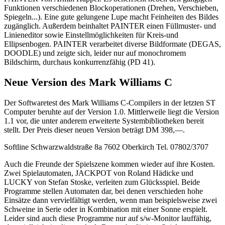
Funktionen verschiedenen Blockoperationen (Drehen, Verschieben,
Spiegeln...). Eine gute gelungene Lupe macht Feinheiten des Bildes
zugänglich. Außerdem beinhaltet PAINTER einen Füllmuster- und
Linieneditor sowie Einstellmöglichkeiten für Kreis-und
Ellipsenbogen. PAINTER verarbeitet diverse Bildformate (DEGAS,
DOODLE) und zeigte sich, leider nur auf monochromem
Bildschirm, durchaus konkurrenzfähig (PD 41).
Neue Version des Mark Williams C
Der Softwaretest des Mark Williams C-Compilers in der letzten ST
Computer beruhte auf der Version 1.0. Mittlerweile liegt die Version
1.1 vor, die unter anderem erweiterte Systembibliotheken bereit
stellt. Der Preis dieser neuen Version beträgt DM 398,—.
Softline Schwarzwaldstraße 8a 7602 Oberkirch Tel. 07802/3707
Auch die Freunde der Spielszene kommen wieder auf ihre Kosten.
Zwei Spielautomaten, JACKPOT von Roland Hädicke und
LUCKY von Stefan Stoske, verleiten zum Glücksspiel. Beide
Programme stellen Automaten dar, bei denen verschieden hohe
Einsätze dann vervielfältigt werden, wenn man beispielsweise zwei
Schweine in Serie oder in Kombination mit einer Sonne erspielt.
Leider sind auch diese Programme nur auf s/w-Monitor lauffähig,