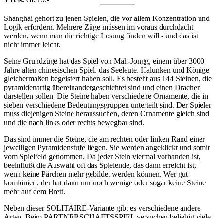
Shanghai gehort zu jenen Spielen, die vor allem Konzentration und
Logik erfordern. Mehrere Züge müssen im voraus durchdacht
werden, wenn man die richtige Losung finden will - und das ist
nicht immer leicht.
Seine Grundzüge hat das Spiel von Mah-Jongg, einem über 3000
Jahre alten chinesischen Spiel, das Seeleute, Halunken und Könige
gleichermaßen begeistert haben soll. Es besteht aus 144 Steinen, die
pyramidenartig übereinandergeschichtet sind und einen Drachen
darstellen sollen. Die Steine haben verschiedene Ornamente, die in
sieben verschiedene Bedeutungsgruppen unterteilt sind. Der Spieler
muss diejenigen Steine heraussuchen, deren Ornamente gleich sind
und die nach links oder rechts bewegbar sind.
Das sind immer die Steine, die am rechten oder linken Rand einer
jeweiligen Pyramidenstufe liegen. Sie werden angeklickt und somit
vom Spielfeld genommen. Da jeder Stein viermal vorhanden ist,
beeinflußt die Auswahl oft das Spielende, das dann erreicht ist,
wenn keine Pärchen mehr gebildet werden können. Wer gut
kombiniert, der hat dann nur noch wenige oder sogar keine Steine
mehr auf dem Brett.
Neben dieser SOLITAIRE-Variante gibt es verschiedene andere
Arten. Beim PARTNERSCHAFTSSPIEL versuchen beliebig viele