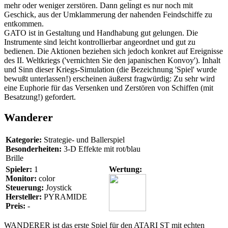
mehr oder weniger zerstören. Dann gelingt es nur noch mit
Geschick, aus der Umklammerung der nahenden Feindschiffe zu
entkommen.
GATO ist in Gestaltung und Handhabung gut gelungen. Die
Instrumente sind leicht kontrollierbar angeordnet und gut zu
bedienen. Die Aktionen beziehen sich jedoch konkret auf Ereignisse
des II. Weltkriegs ('vernichten Sie den japanischen Konvoy'). Inhalt
und Sinn dieser Kriegs-Simulation (die Bezeichnung 'Spiel' wurde
bewußt unterlassen!) erscheinen äußerst fragwürdig: Zu sehr wird
eine Euphorie für das Versenken und Zerstören von Schiffen (mit
Besatzung!) gefordert.
Wanderer
Kategorie:
Strategie- und Ballerspiel
Besonderheiten:
3-D Effekte mit rot/blau
Brille
Spieler:
1
Wertung:
Monitor:
color
Steuerung:
Joystick
Hersteller:
PYRAMIDE
Preis:
-
WANDERER ist das erste Spiel für den ATARI ST mit echten