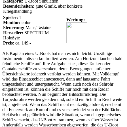
Kategorie:
U-Boot Simulation
Besonderheiten:
gute Grafik, aber konkrete
Kriegshandlung
Spieler:
1
Wertung:
Monitor:
color
Steuerung:
Maus,Tastatur
Hersteller:
SPECTRUM
Holoßyte
Preis:
ca. 149.-
Als Kapitän eines U-Boots hat man es nicht leicht. Unzählige
Instrumente müssen kontrolliert werden. Am Horizont tauchen bald
feindliche Schiffe auf. Ihre Aufgabe ist es, diese Tanker oder
Containerschiffe zu versenken, deren Bewegungen auf einer
Übersichtskarte jederzeit verfolgt werden können. Mit Volldampf
wird das Einsatzgebiet angesteuert, dann auf langsame Fahrt
umgeschaltet und untergetaucht. Wenn auch noch das Sehrohr
eingefahren ist, können die Schiffe nur noch mit dem Radar
beobachtet werden. Nun beginnt der Bildschirmkrieg: Die
Torpedorohre werden geladen und, sobald ein Schiff in Reichweite
ist, abgefeuert. Wenn das Schiff nicht rechtzeitig abdreht, erscheint
ein Feuerwerk am Rumpf und es verschwindet von der Bildfläche.
Hektisch und gefährlich wird die Situation, wenn ein gegnerisches
Schiff versucht, das U-Boot zu rammen, wenn es über Wasser ist.
Andernfalls werden Wasserbomben abgeworfen, die das U-Boot