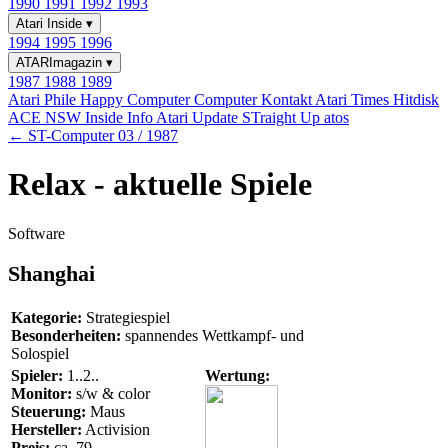
1990
1991
1992
1993
Atari Inside
▾
1994
1995
1996
ATARImagazin
▾
1987
1988
1989
Atari Phile
Happy Computer
Computer Kontakt
Atari Times
Hitdisk
ACE NSW Inside Info
Atari Update
STraight Up
atos
← ST-Computer 03 / 1987
Relax - aktuelle Spiele
Software
Shanghai
Kategorie:
Strategiespiel
Besonderheiten:
spannendes Wettkampf- und
Solospiel
Spieler:
1..2..
Wertung:
Monitor:
s/w & color
Steuerung:
Maus
Hersteller:
Activision
Preis:
ca. 79.-