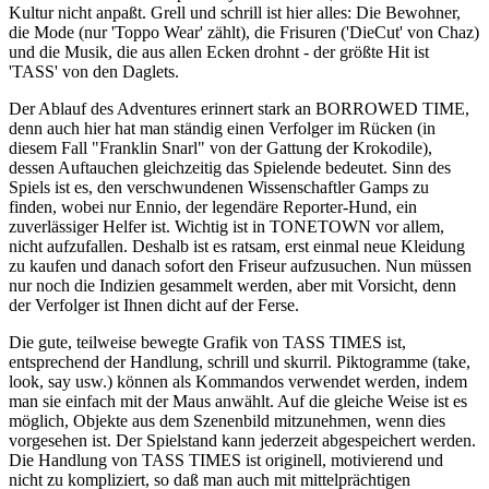
Kultur nicht anpaßt. Grell und schrill ist hier alles: Die Bewohner,
die Mode (nur 'Toppo Wear' zählt), die Frisuren ('DieCut' von Chaz)
und die Musik, die aus allen Ecken drohnt - der größte Hit ist
'TASS' von den Daglets.
Der Ablauf des Adventures erinnert stark an BORROWED TIME,
denn auch hier hat man ständig einen Verfolger im Rücken (in
diesem Fall "Franklin Snarl" von der Gattung der Krokodile),
dessen Auftauchen gleichzeitig das Spielende bedeutet. Sinn des
Spiels ist es, den verschwundenen Wissenschaftler Gamps zu
finden, wobei nur Ennio, der legendäre Reporter-Hund, ein
zuverlässiger Helfer ist. Wichtig ist in TONETOWN vor allem,
nicht aufzufallen. Deshalb ist es ratsam, erst einmal neue Kleidung
zu kaufen und danach sofort den Friseur aufzusuchen. Nun müssen
nur noch die Indizien gesammelt werden, aber mit Vorsicht, denn
der Verfolger ist Ihnen dicht auf der Ferse.
Die gute, teilweise bewegte Grafik von TASS TIMES ist,
entsprechend der Handlung, schrill und skurril. Piktogramme (take,
look, say usw.) können als Kommandos verwendet werden, indem
man sie einfach mit der Maus anwählt. Auf die gleiche Weise ist es
möglich, Objekte aus dem Szenenbild mitzunehmen, wenn dies
vorgesehen ist. Der Spielstand kann jederzeit abgespeichert werden.
Die Handlung von TASS TIMES ist originell, motivierend und
nicht zu kompliziert, so daß man auch mit mittelprächtigen