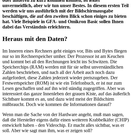
oder anderen zu kurz kommen können, ist leider
unvermeidlich, aber wir tun unser Bestes. In diesem ersten Teil
werden wir uns ausführlich mit der Bildschirmausgabe
beschäftigen, die auf den zweiten Blick schon einiges zu bieten
hat. Viele Beispiele in GFA- und Omikron Basic sollen Ihnen
dabei das Verständnis erleichtern.
Heraus mit den Daten?
Im Inneren eines Rechners geht einiges vor, Bits und Bytes fliegen
nur so im Rechnerspeicher umher. Der Prozessor ist am Keuchen
und kommt bei all den Rechnungen leicht ins Schwitzen. Die
Speicherchips (RAM) werden mit für sie selbst unverständlichen
Zahlen beschrieben, und nach all der Arbeit auch noch dazu
aufgefordert, diese Zahlen jederzeit wieder preiszugeben. Der
Festwertspeicher (ROM) ist wie ein Telefonbuch, er ist nur zum
Lesen geschaffen und auf ihn wird ständig zugegriffen. Aber was
interessiert das ganze Innenleben der grauen Kiste, auf das äußerlich
Sichtbare kommt es an, und dazu wird meist der Bildschirm
mißbraucht. Doch wie kommen die Informationen darauf?
Wenn man die Sache von der Hardware angeht, muß man sagen,
daß die Hersteller eigens dafür einen weiteren Krabbelkäfer (CHIP)
entwickelt haben - den Videochip. Er macht alles sichtbar, was er
soll. Aber wie sagt man ihm, was er zeigen soll?