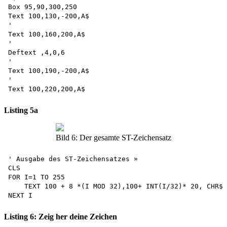
Box 95,90,300,250

Text 100,130,-200,A$

'

Text 100,160,200,A$

'

Deftext ,4,0,6

'

Text 100,190,-200,A$

'

Listing 5a
Bild 6: Der gesamte ST-Zeichensatz
' Ausgabe des ST-Zeichensatzes »

CLS

FOR I=1 TO 255

    TEXT 100 + 8 *(I MOD 32),100+ INT(I/32)* 20, CHR$(
Listing 6: Zeig her deine Zeichen