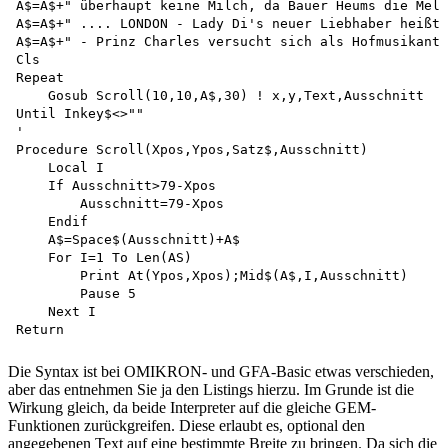
A$=A$+" überhaupt keine Milch, da Bauer Heums die Melk
A$=A$+" .... LONDON - Lady Di's neuer Liebhaber heißt 
A$=A$+" - Prinz Charles versucht sich als Hofmusikant 
Cls

Repeat

    Gosub Scroll(10,10,A$,30) ! x,y,Text,Ausschnitt

Until Inkey$<>""

'

Procedure Scroll(Xpos,Ypos,Satz$,Ausschnitt)

    Local I

    If Ausschnitt>79-Xpos 

        Ausschnitt=79-Xpos 

    Endif

    A$=Space$(Ausschnitt)+A$ 

    For I=1 To Len(AS)

        Print At(Ypos,Xpos);Mid$(A$,I,Ausschnitt)

        Pause 5 

    Next I 

Die Syntax ist bei OMIKRON- und GFA-Basic etwas verschieden,
aber das entnehmen Sie ja den Listings hierzu. Im Grunde ist die
Wirkung gleich, da beide Interpreter auf die gleiche GEM-
Funktionen zurückgreifen. Diese erlaubt es, optional den
angegebenen Text auf eine bestimmte Breite zu bringen. Da sich die