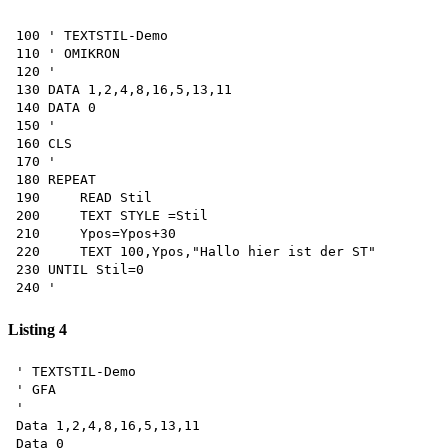
100 ' TEXTSTIL-Demo

110 ' OMIKRON

120 '

130 DATA 1,2,4,8,16,5,13,11 

140 DATA 0 

150 '

160 CLS 

170 '

180 REPEAT

190     READ Stil

200     TEXT STYLE =Stil

210     Ypos=Ypos+30

220     TEXT 100,Ypos,"Hallo hier ist der ST"

230 UNTIL Stil=0 

Listing 4
' TEXTSTIL-Demo 

' GFA

'

Data 1,2,4,8,16,5,13,11 

Data 0
