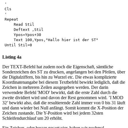
'

Cls

'

Repeat

    Read Stil 

    Deftext ,Stil 

    Ypos=Ypos+30

    Text 100,Ypos,"Hallo hier ist der ST" 

Listing 4a
Der TEXT-Befehl hat zudem noch die Eigenschaft, sämtliche
Sonderzeichen des ST zu drucken, angefangen bei den Pfeilen, über
die Digitalziffern, bis hin zu Wurzel etc. Die etwas komplizierte
Koordinatenangabe bei diesem Textbefehl bewirkt lediglich, daß die
Zeichen in mehreren Zeilen ausgegeben werden. Der darin
verwendete Befehl 'MOD' bewirkt, daß die erste Zahl durch die
zweite dividiert wird und davon der Rest genommen wird. ’I MOD
32’ bewirkt also, daß die resultierende Zahl immer von 0 bis 31 läuft
und dann wieder bei Null anfängt. Somit kommt die X-Position der
Zeichen zustande. Die Y-Position wird bei jedem 32sten
Schleifendurchlauf um 20 erhöht.
Ein Zeichen, oder besser gesagt vier, haben wir nochmal