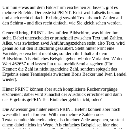
Um nun etwas auf dem Bildschirm erscheinen zu lassen, gibt es
mehrere Befehle. Der erste ist PRINT. Er ist wohl allseits bekannt
und auch recht einfach. Er bringt sowohl Text als auch Zahlen auf
den Schirm - und dies recht einfach, wie Sie gleich sehen werden.
Generell bringt PRINT alles auf den Bildschirm, was hinter ihm
steht. Dabei unterscheidet er prinzipiell zwischen Text und Zahlen.
Alles, was zwischen zwei Anführungszeichen steht, also Text, wird
genau so auf den Bildschirm gezaubert. Steht hinter Print eine
Variable, so erscheint nicht sie, sondern ihr Inhalt auf dem
Bildschirm. Als einfaches Beispiel geben wir der Variablen ’A’ den
Wert 462657 und lassen ihn uns anschließend ausgeben (Für
Kenner: die Zahl ist nicht irgendeine Zahl, sondern spiegelt das
Ergebnis eines Tennisspiels zwischen Boris Becker und Iven Lendel
wieder).
Hinter PRINT können aber auch komplizierte Rechenvorgänge
erscheinen; dabei wird zunächst der Ausdruck errechnet und dann
das Ergebnis gePRINTet. Einfacher geht’s nicht, oder?
Die Anweisungen hinter einem PRINT-Befehl können aber noch
wesentlich mehr fordern. Will man mehrere Zahlen oder
Textabschnitte hintereinander, also in einer Zeile ausgeben, so steht
einem dabei nichts im Wege. Als einfaches Beispiel sei hier eine