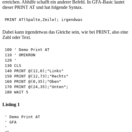
erreichen. Abhilfe schafft ein anderer Befehl. In GFA-Basic lautet
dieser PRINT AT und hat folgende Syntax.
Dabei kann irgendetwas das Gleiche sein, wie bei PRINT, also eine
Zahl oder Text.
100 ' Demo Print AT 

110 ' OMIKRON 

120 '

130 CLS

140 PRINT @(12,0);"Links" 

150 PRINT @(12,73);"Rechts" 

160 PRINT @(0,35);"Oben"

170 PRINT @(24,35);"Unten"; 

Listing 1
' Demo Print AT 

' GFA

'
