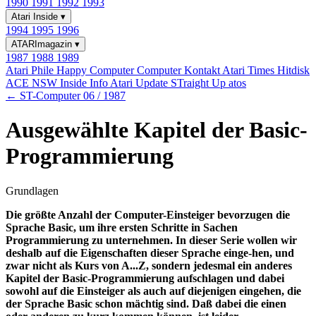
1990
1991
1992
1993
Atari Inside
▾
1994
1995
1996
ATARImagazin
▾
1987
1988
1989
Atari Phile
Happy Computer
Computer Kontakt
Atari Times
Hitdisk
ACE NSW Inside Info
Atari Update
STraight Up
atos
← ST-Computer 06 / 1987
Ausgewählte Kapitel der Basic-
Programmierung
Grundlagen
Die größte Anzahl der Computer-Einsteiger bevorzugen die
Sprache Basic, um ihre ersten Schritte in Sachen
Programmierung zu unternehmen. In dieser Serie wollen wir
deshalb auf die Eigenschaften dieser Sprache einge-hen, und
zwar nicht als Kurs von A...Z, sondern jedesmal ein anderes
Kapitel der Basic-Programmierung aufschlagen und dabei
sowohl auf die Einsteiger als auch auf diejenigen eingehen, die
der Sprache Basic schon mächtig sind. Daß dabei die einen