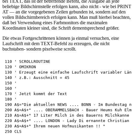
bei TEXT, das ist der betreffende Befehl, die Ausgabe an jede
beliebige Bildschirmstelle erfolgen kann, also nicht - wie bei PRINT
AT — an die vorgegebenen Zeilen gebunden ist, sondern auf den
vollen Bildschirmbereich erfolgen kann. Man muß hierbei beachten,
daß bei Verwendung eines Farbmonitors die maximalen
Koordinaten kleiner sind, die Schrift dementsprechend größer.
Die etwas Fortgeschrittenen können ja einmal versuchen, eine
Laufschrift mit dem TEXT-Befehl zu erzeugen, die nicht
buchstaben- sondern pixelweise scrollt.
110 ' SCROLLROUTINE 

120 ' OMIKRON

130 ' Erzeugt eine einfache Laufschrift variabler Läng
140 ' z.B.: Ausschnitt = 45

150 '

160 '

170 ' Jetzt kommt der Text 

180 '

190 A$="Die aktuellen NEWS .... BONN - Im Bundestag ni
200 A$=A$+" .... OBERAMMELSBACH - Bauer Heums Kuh Elme
210 A$=A$+" 17 Liter Milch in des Bauerns Milchkanne "

220 A$=A$+" .... LONDON - Lady Di ernannte Christian S
230 A$=A$+" Ihrem neuen Hofmusikanten !! "

250 CLS 
