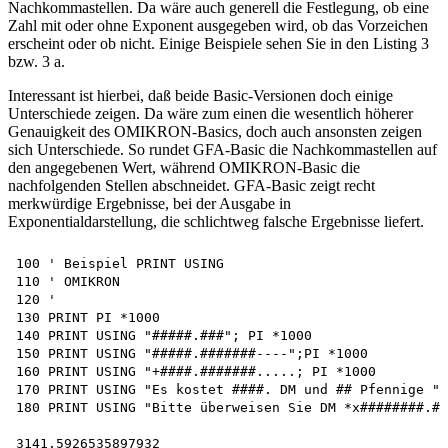
Nachkommastellen. Da wäre auch generell die Festlegung, ob eine
Zahl mit oder ohne Exponent ausgegeben wird, ob das Vorzeichen
erscheint oder ob nicht. Einige Beispiele sehen Sie in den Listing 3
bzw. 3 a.
Interessant ist hierbei, daß beide Basic-Versionen doch einige
Unterschiede zeigen. Da wäre zum einen die wesentlich höherer
Genauigkeit des OMIKRON-Basics, doch auch ansonsten zeigen
sich Unterschiede. So rundet GFA-Basic die Nachkommastellen auf
den angegebenen Wert, während OMIKRON-Basic die
nachfolgenden Stellen abschneidet. GFA-Basic zeigt recht
merkwürdige Ergebnisse, bei der Ausgabe in
Exponentialdarstellung, die schlichtweg falsche Ergebnisse liefert.
100 ' Beispiel PRINT USING

110 ' OMIKRON

120 '

130 PRINT PI *1000

140 PRINT USING "#####.###"; PI *1000

150 PRINT USING "#####.#######----";PI *1000

160 PRINT USING "+####.#######.....; PI *1000

170 PRINT USING "Es kostet ####. DM und ## Pfennige ";
180 PRINT USING "Bitte überweisen Sie DM *x########.##
3141.5926535897932
