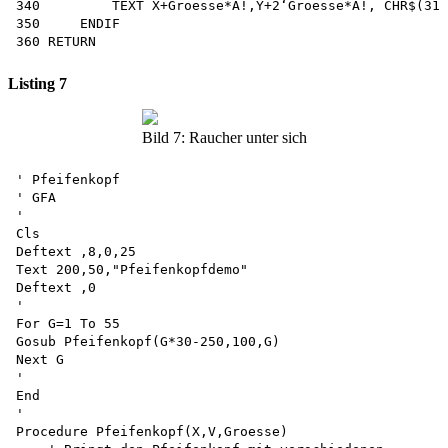
340         TEXT X+Groesse*A!,Y+2‘Groesse*A!, CHR$(31)

350     ENDIF

Listing 7
Bild 7: Raucher unter sich
' Pfeifenkopf 

' GFA

'

Cls

Deftext ,8,0,25

Text 200,50,"Pfeifenkopfdemo"

Deftext ,0

'

For G=1 To 55

Gosub Pfeifenkopf(G*30-250,100,G)

Next G

'

End

'

Procedure Pfeifenkopf(X,V,Groesse)
