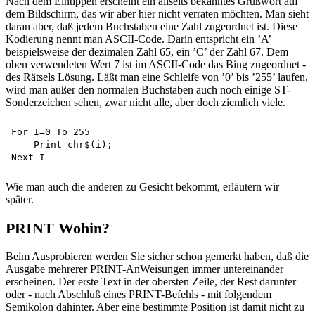
Nach dem Eintippen erscheint ein allseits bekanntes Grußwort auf
dem Bildschirm, das wir aber hier nicht verraten möchten. Man sieht
daran aber, daß jedem Buchstaben eine Zahl zugeordnet ist. Diese
Kodierung nennt man ASCII-Code. Darin entspricht ein ’A’
beispielsweise der dezimalen Zahl 65, ein ’C’ der Zahl 67. Dem
oben verwendeten Wert 7 ist im ASCII-Code das Bing zugeordnet -
des Rätsels Lösung. Läßt man eine Schleife von ’0’ bis ’255’ laufen,
wird man außer den normalen Buchstaben auch noch einige ST-
Sonderzeichen sehen, zwar nicht alle, aber doch ziemlich viele.
For I=0 To 255 

    Print chr$(i);

Wie man auch die anderen zu Gesicht bekommt, erläutern wir
später.
PRINT Wohin?
Beim Ausprobieren werden Sie sicher schon gemerkt haben, daß die
Ausgabe mehrerer PRINT-AnWeisungen immer untereinander
erscheinen. Der erste Text in der obersten Zeile, der Rest darunter
oder - nach Abschluß eines PRINT-Befehls - mit folgendem
Semikolon dahinter. Aber eine bestimmte Position ist damit nicht zu