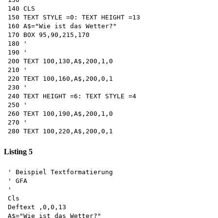
140 CLS

150 TEXT STYLE =0: TEXT HEIGHT =13 

160 A$="Wie ist das Wetter?"

170 BOX 95,90,215,170 

180 '

190 '

200 TEXT 100,130,A$,200,1,0 

210 '

220 TEXT 100,160,A$,200,0,1 

230 '

240 TEXT HEIGHT =6: TEXT STYLE =4 

250 '

260 TEXT 100,190,A$,200,1,0 

270 '

Listing 5
' Beispiel Textformatierung 

' GFA

'

Cls

Deftext ,0,0,13 

A$="Wie ist das Wetter?"
