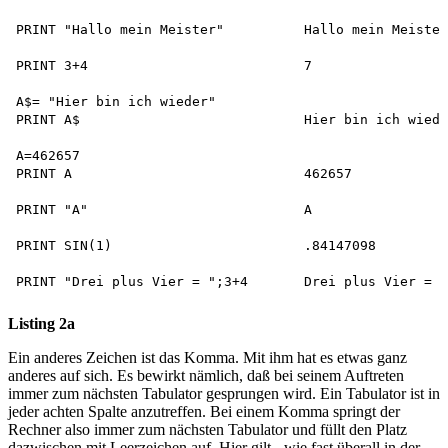
PRINT "Hallo mein Meister"          Hallo mein Meister

PRINT 3+4                           7

A$= "Hier bin ich wieder"

PRINT A$                            Hier bin ich wiede
A=462657

PRINT A                             462657

PRINT "A"                           A

PRINT SIN(1)                        .84147098

Listing 2a
Ein anderes Zeichen ist das Komma. Mit ihm hat es etwas ganz
anderes auf sich. Es bewirkt nämlich, daß bei seinem Auftreten
immer zum nächsten Tabulator gesprungen wird. Ein Tabulator ist in
jeder achten Spalte anzutreffen. Bei einem Komma springt der
Rechner also immer zum nächsten Tabulator und füllt den Platz
dazwischen mit Leerzeichen auf. Hier gilt - wie fast überall in der