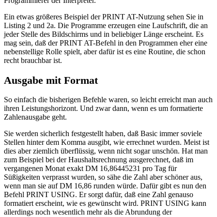
Programmierer der Interpreter.
Ein etwas größeres Beispiel der PRINT AT-Nutzung sehen Sie in
Listing 2 und 2a. Die Programme erzeugen eine Laufschrift, die an
jeder Stelle des Bildschirms und in beliebiger Länge erscheint. Es
mag sein, daß der PRINT AT-Befehl in den Programmen eher eine
nebenstellige Rolle spielt, aber dafür ist es eine Routine, die schon
recht brauchbar ist.
Ausgabe mit Format
So einfach die bisherigen Befehle waren, so leicht erreicht man auch
ihren Leistungshorizont. Und zwar dann, wenn es um formatierte
Zahlenausgabe geht.
Sie werden sicherlich festgestellt haben, daß Basic immer soviele
Stellen hinter dem Komma ausgibt, wie errechnet wurden. Meist ist
dies aber ziemlich überflüssig, wenn nicht sogar unschön. Hat man
zum Beispiel bei der Haushaltsrechnung ausgerechnet, daß im
vergangenen Monat exakt DM 16,86445231 pro Tag für
Süßigkeiten verprasst wurden, so sähe die Zahl aber schöner aus,
wenn man sie auf DM 16,86 runden würde. Dafür gibt es nun den
Befehl PRINT USING. Er sorgt dafür, daß eine Zahl genauso
formatiert erscheint, wie es gewünscht wird. PRINT USING kann
allerdings noch wesentlich mehr als die Abrundung der