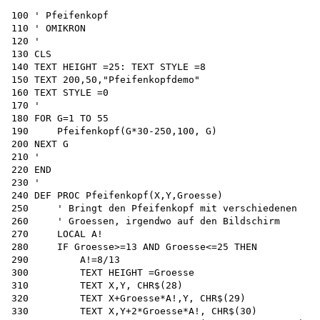
100 ' Pfeifenkopf 

110 ' OMIKRON 

120 '

130 CLS

140 TEXT HEIGHT =25: TEXT STYLE =8 

150 TEXT 200,50,"Pfeifenkopfdemo"

160 TEXT STYLE =0 

170 '

180 FOR G=1 TO 55

190     Pfeifenkopf(G*30-250,100, G)

200 NEXT G 

210 '

220 END 

230 '

240 DEF PROC Pfeifenkopf(X,Y,Groesse)

250     ' Bringt den Pfeifenkopf mit verschiedenen

260     ' Groessen, irgendwo auf den Bildschirm

270     LOCAL A!

280     IF Groesse>=13 AND Groesse<=25 THEN 

290         A!=8/13

300         TEXT HEIGHT =Groesse

310         TEXT X,Y, CHR$(28)

320         TEXT X+Groesse*A!,Y, CHR$(29)

330         TEXT X,Y+2*Groesse*A!, CHR$(30)
