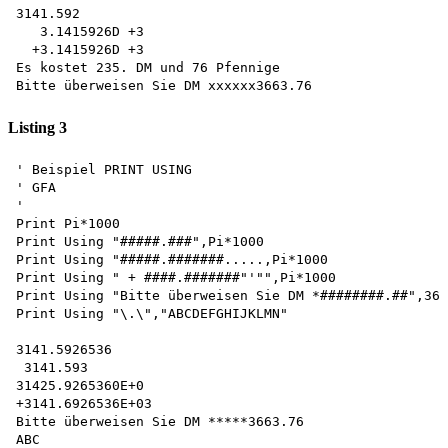
3141.592

   3.1415926D +3 

  +3.1415926D +3 

Es kostet 235. DM und 76 Pfennige 

Listing 3
' Beispiel PRINT USING 

' GFA

'

Print Pi*1000

Print Using "#####.###",Pi*1000

Print Using "#####.#######.....,Pi*1000

Print Using " + ####.#######"'"",Pi*1000

Print Using "Bitte überweisen Sie DM *########.##",366
Print Using "\.\","ABCDEFGHIJKLMN"

3141.5926536 

 3141.593 

31425.9265360E+0 

+3141.6926536E+03

Bitte überweisen Sie DM *****3663.76 
