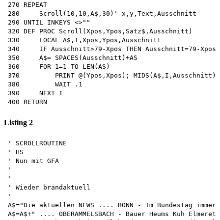
270 REPEAT

280     Scroll(10,10,A$,30)' x,y,Text,Ausschnitt 

290 UNTIL INKEYS <>""

320 DEF PROC Scroll(Xpos,Ypos,Satz$,Ausschnitt)

330     LOCAL A$,I,Xpos,Ypos,Ausschnitt

340     IF Ausschnitt>79-Xpos THEN Ausschnitt=79-Xpos:
350     A$= SPACES(Ausschnitt)+AS

360     FOR 1=1 TO LEN(AS)

370         PRINT @(Ypos,Xpos); MIDS(A$,I,Ausschnitt)

380         WAIT .1

390     NEXT I

Listing 2
' SCROLLROUTINE 

' HS

' Nun mit GFA 

'

'

' Wieder brandaktuell

'

A$="Die aktuellen NEWS .... BONN - Im Bundestag immer 
A$=A$+" .... OBERAMMELSBACH - Bauer Heums Kuh Elmerett