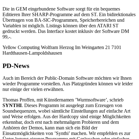
Die in GEM eingebundene Software sorgt für ein bequemes
Editieren Ihrer SHARP-Programme auf dem ST. Ein bidirektionales
Übertragen von BA-SlC-Programmen, Speicherbereichen und
Variablen ist möglich. Listings können über den ATARI ST
gedruckt werden. Das Interface kostet inklusiv der Software DM
99,-.
Yellow Computing Wolfram Herzog Im Weingarten 21 7101
Hardthausen-Lampoldshausen
PD-News
Auch im Bereich der Public-Domain Software möchten wir Ihnen
wieder Programme vorstellen. Aus Platzgründen können wir leider
nur einige der vielen erwähnen.
Thomas Proffen, mit Künstlernamen ’Wurmsoftware’, schrieb
SYNTHI
. Dieses Programm ist ausgelegt zum Erzeugen von
Soundsequenzen, wobei sämtliche Einstellungen auf einfache Art
und Weise erfolgen. Aus der Hardcopy sind einige Möglichkeiten
erkennbar, doch erst nach mehrmaligem Probieren und dem
Anhören der Demos, kann man sich ein Bild der
Einsatzmöglichkeiten von ’Synthi’ machen. Wir empfehlen es zur
Ünter-legung eigener Programme mit Geräuschen oder einfacher