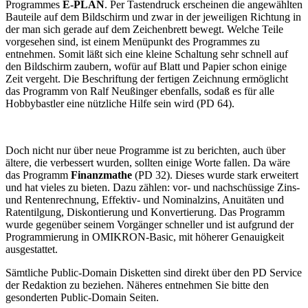
Programmes
E-PLAN
. Per Tastendruck erscheinen die angewählten
Bauteile auf dem Bildschirm und zwar in der jeweiligen Richtung in
der man sich gerade auf dem Zeichenbrett bewegt. Welche Teile
vorgesehen sind, ist einem Menüpunkt des Programmes zu
entnehmen. Somit läßt sich eine kleine Schaltung sehr schnell auf
den Bildschirm zaubern, wofür auf Blatt und Papier schon einige
Zeit vergeht. Die Beschriftung der fertigen Zeichnung ermöglicht
das Programm von Ralf Neußinger ebenfalls, sodaß es für alle
Hobbybastler eine nützliche Hilfe sein wird (PD 64).
Doch nicht nur über neue Programme ist zu berichten, auch über
ältere, die verbessert wurden, sollten einige Worte fallen. Da wäre
das Programm
Finanzmathe
(PD 32). Dieses wurde stark erweitert
und hat vieles zu bieten. Dazu zählen: vor- und nachschüssige Zins-
und Rentenrechnung, Effektiv- und Nominalzins, Anuitäten und
Ratentilgung, Diskontierung und Konvertierung. Das Programm
wurde gegenüber seinem Vorgänger schneller und ist aufgrund der
Programmierung in OMIKRON-Basic, mit höherer Genauigkeit
ausgestattet.
Sämtliche Public-Domain Disketten sind direkt über den PD Service
der Redaktion zu beziehen. Näheres entnehmen Sie bitte den
gesonderten Public-Domain Seiten.