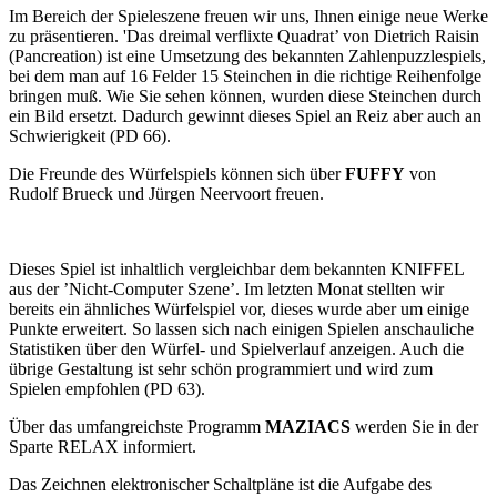
Im Bereich der Spieleszene freuen wir uns, Ihnen einige neue Werke
zu präsentieren. 'Das dreimal verflixte Quadrat’ von Dietrich Raisin
(Pancreation) ist eine Umsetzung des bekannten Zahlenpuzzlespiels,
bei dem man auf 16 Felder 15 Steinchen in die richtige Reihenfolge
bringen muß. Wie Sie sehen können, wurden diese Steinchen durch
ein Bild ersetzt. Dadurch gewinnt dieses Spiel an Reiz aber auch an
Schwierigkeit (PD 66).
Die Freunde des Würfelspiels können sich über
FUFFY
von
Rudolf Brueck und Jürgen Neervoort freuen.
Dieses Spiel ist inhaltlich vergleichbar dem bekannten KNIFFEL
aus der ’Nicht-Computer Szene’. Im letzten Monat stellten wir
bereits ein ähnliches Würfelspiel vor, dieses wurde aber um einige
Punkte erweitert. So lassen sich nach einigen Spielen anschauliche
Statistiken über den Würfel- und Spielverlauf anzeigen. Auch die
übrige Gestaltung ist sehr schön programmiert und wird zum
Spielen empfohlen (PD 63).
Über das umfangreichste Programm
MAZIACS
werden Sie in der
Sparte RELAX informiert.
Das Zeichnen elektronischer Schaltpläne ist die Aufgabe des