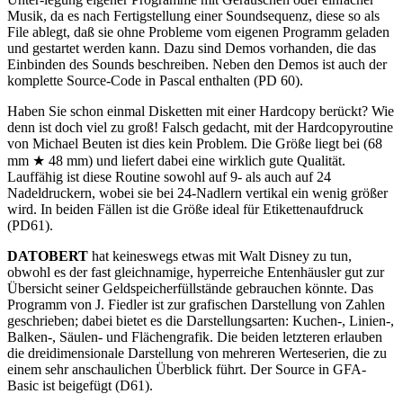
Musik, da es nach Fertigstellung einer Soundsequenz, diese so als
File ablegt, daß sie ohne Probleme vom eigenen Programm geladen
und gestartet werden kann. Dazu sind Demos vorhanden, die das
Einbinden des Sounds beschreiben. Neben den Demos ist auch der
komplette Source-Code in Pascal enthalten (PD 60).
Haben Sie schon einmal Disketten mit einer Hardcopy berückt? Wie
denn ist doch viel zu groß! Falsch gedacht, mit der Hardcopyroutine
von Michael Beuten ist dies kein Problem. Die Größe liegt bei (68
mm ★ 48 mm) und liefert dabei eine wirklich gute Qualität.
Lauffähig ist diese Routine sowohl auf 9- als auch auf 24
Nadeldruckern, wobei sie bei 24-Nadlern vertikal ein wenig größer
wird. In beiden Fällen ist die Größe ideal für Etikettenaufdruck
(PD61).
DATOBERT
hat keineswegs etwas mit Walt Disney zu tun,
obwohl es der fast gleichnamige, hyperreiche Entenhäusler gut zur
Übersicht seiner Geldspeicherfüllstände gebrauchen könnte. Das
Programm von J. Fiedler ist zur grafischen Darstellung von Zahlen
geschrieben; dabei bietet es die Darstellungsarten: Kuchen-, Linien-,
Balken-, Säulen- und Flächengrafik. Die beiden letzteren erlauben
die dreidimensionale Darstellung von mehreren Werteserien, die zu
einem sehr anschaulichen Überblick führt. Der Source in GFA-
Basic ist beigefügt (D61).