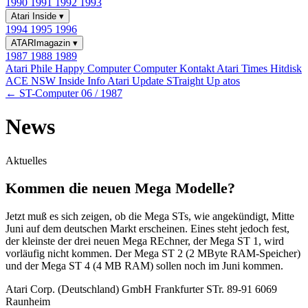
1990
1991
1992
1993
Atari Inside
▾
1994
1995
1996
ATARImagazin
▾
1987
1988
1989
Atari Phile
Happy Computer
Computer Kontakt
Atari Times
Hitdisk
ACE NSW Inside Info
Atari Update
STraight Up
atos
← ST-Computer 06 / 1987
News
Aktuelles
Kommen die neuen Mega Modelle?
Jetzt muß es sich zeigen, ob die Mega STs, wie angekündigt, Mitte
Juni auf dem deutschen Markt erscheinen. Eines steht jedoch fest,
der kleinste der drei neuen Mega REchner, der Mega ST 1, wird
vorläufig nicht kommen. Der Mega ST 2 (2 MByte RAM-Speicher)
und der Mega ST 4 (4 MB RAM) sollen noch im Juni kommen.
Atari Corp. (Deutschland) GmbH Frankfurter STr. 89-91 6069
Raunheim