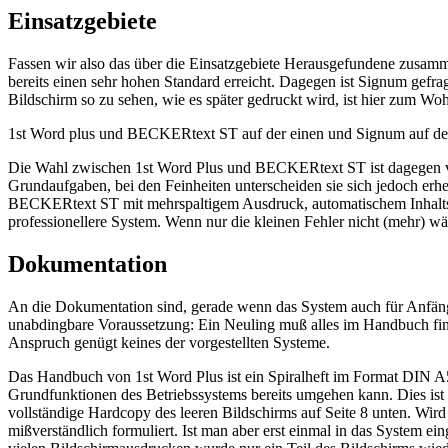
Einsatzgebiete
Fassen wir also das über die Einsatzgebiete Herausgefundene zusamm
bereits einen sehr hohen Standard erreicht. Dagegen ist Signum gefra
Bildschirm so zu sehen, wie es später gedruckt wird, ist hier zum Wo
1st Word plus und BECKERtext ST auf der einen und Signum auf der a
Die Wahl zwischen 1st Word Plus und BECKERtext ST ist dagegen vie
Grundaufgaben, bei den Feinheiten unterscheiden sie sich jedoch er
BECKERtext ST mit mehrspaltigem Ausdruck, automatischem Inhalts- u
professionellere System. Wenn nur die kleinen Fehler nicht (mehr) wä
Dokumentation
An die Dokumentation sind, gerade wenn das System auch für Anfänger 
unabdingbare Voraussetzung: Ein Neuling muß alles im Handbuch finde
Anspruch genügt keines der vorgestellten Systeme.
Das Handbuch von 1st Word Plus ist ein Spiralheft im Format DIN A5.
Grundfunktionen des Betriebssystems bereits umgehen kann. Dies ist d
vollständige Hardcopy des leeren Bildschirms auf Seite 8 unten. Wird
mißverständlich formuliert. Ist man aber erst einmal in das System e