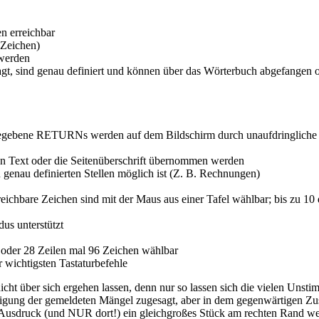
n erreichbar
 Zeichen)
 werden
sagt, sind genau definiert und können über das Wörterbuch abgefangen
egebene RETURNs werden auf dem Bildschirm durch unaufdringliche S
Text oder die Seitenüberschrift übernommen werden
 genau definierten Stellen möglich ist (Z. B. Rechnungen)
eichbare Zeichen sind mit der Maus aus einer Tafel wählbar; bis zu 10 
s unterstützt
n oder 28 Zeilen mal 96 Zeichen wählbar
 wichtigsten Tastaturbefehle
 über sich ergehen lassen, denn nur so lassen sich die vielen Unstimm
ung der gemeldeten Mängel zugesagt, aber in dem gegenwärtigen Zus
m Ausdruck (und NUR dort!) ein gleichgroßes Stück am rechten Rand