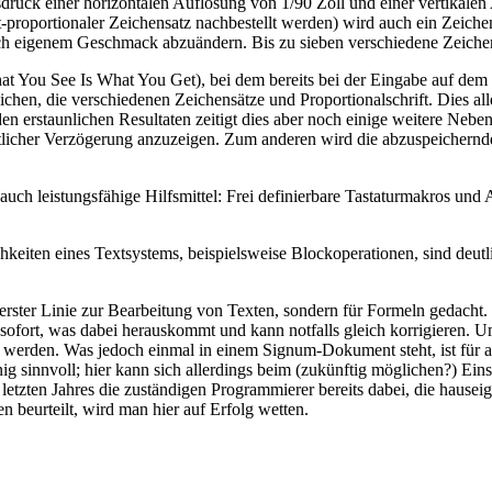
uck einer horizontalen Auflösung von 1/90 Zoll und einer vertikalen A
-proportionaler Zeichensatz nachbestellt werden) wird auch ein Zeichens
ch eigenem Geschmack abzuändern. Bis zu sieben verschiedene Zeichen
You See Is What You Get), bei dem bereits bei der Eingabe auf dem Bi
hen, die verschiedenen Zeichensätze und Proportionalschrift. Dies alle
en erstaunlichen Resultaten zeitigt dies aber noch einige weitere Nebe
tlicher Verzögerung anzuzeigen. Zum anderen wird die abzuspeichernde
ch auch leistungsfähige Hilfsmittel: Frei definierbare Tastaturmakros u
ichkeiten eines Textsystems, beispielsweise Blockoperationen, sind deu
n erster Linie zur Bearbeitung von Texten, sondern für Formeln gedach
n sofort, was dabei herauskommt und kann notfalls gleich korrigieren.
rden. Was jedoch einmal in einem Signum-Dokument steht, ist für and
sinnvoll; hier kann sich allerdings beim (zukünftig möglichen?) Eins
 letzten Jahres die zuständigen Programmierer bereits dabei, die hau
 beurteilt, wird man hier auf Erfolg wetten.