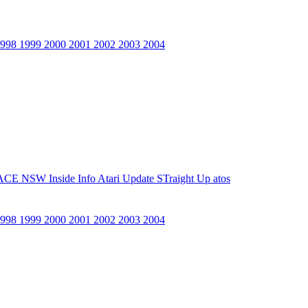
1998
1999
2000
2001
2002
2003
2004
ACE NSW Inside Info
Atari Update
STraight Up
atos
1998
1999
2000
2001
2002
2003
2004