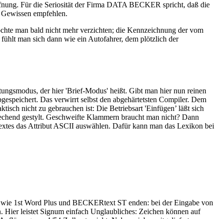
ffnung. Für die Seriosität der Firma DATA BECKER spricht, daß die
m Gewissen empfehlen.
öchte man bald nicht mehr verzichten; die Kennzeichnung der vom
ühlt man sich dann wie ein Autofahrer, dem plötzlich der
ungsmodus, der hier 'Brief-Modus' heißt. Gibt man hier nun reinen
bgespeichert. Das verwirrt selbst den abgehärtetsten Compiler. Dem
sch nicht zu gebrauchen ist: Die Betriebsart 'Einfügen’ läßt sich
sprechend gestylt. Geschweifte Klammern braucht man nicht? Dann
Textes das Attribut ASCII auswählen. Dafür kann man das Lexikon bei
me wie 1st Word Plus und BECKERtext ST enden: bei der Eingabe von
. Hier leistet Signum einfach Unglaubliches: Zeichen können auf