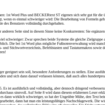
en: 1st Word Plus und BECKERtext ST eigenen sich sehr gut für die üb
gt, wenn es einmal schwieriger wird: Die Bearbeitung von Formeln geht
hle des Benutzers vollständig durchgehalten.
nderen Seite sind in diesem Sinne keine Konkurrenten: Sie ergänzen si
l schwieriger: Zwar sprechen beide Systeme die gleiche Zielgruppe a
heblich. Die bei 1st Word plus mögliche Fußnotenverwaltung wird manc
nd Stichwortverzeichnis, Befehlstasten und Tastaturmakros sowie der
ren!
geeignet sein soll, besondere Anforderungen zu stellen. Eine ausführli
n und sich dann darauf verlassen können, daß auch alles hundertprozen
 Es ist ausführlich und vollständig, aber dennoch dringend verbesserun
urchaus sinnvoll. Auf Seite 8 wird dann diesem erfahrenen Leser erklär
 es dann wirklich schwieriger, so hat der Ungeübte Mühe, den Text beim
ingearbeitet, dann hat man ein leistungsfähiges Nachschlagewerk. Die w