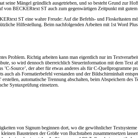
mat seine Mängel gründlich ausgetrieben, und so besteht Grund zur Ho
 Kauf von BECKERtext ST auch zum gegenwärtigen Zeitpunkt mit gute
CKERtext ST eine wahre Freude: Auf die Befehls- und Floskeltasten m
zliche Hilfestellung. Beim nachfolgenden Arbeiten mit 1st Word Plus f
s Problem. Richtig arbeiten kann man eigentlich nur im Textverarbeit
ibute, so wird dennoch überreichlich Steuerinformation mit dem Text a
C-Source’, der aber für etwas anderes als für C-Quellprogramme prakti
ets auch als Formatierbefehl verstanden und der Bildschirminhalt ent
' erstellen, automatische Trennung abschalten, beim Abspeichern des 
fache Syntaxprüfung einsetzen.
ähigkeiten von Signum beginnen dort, wo die gewöhnlicher Textsyste
us kleinen Bausteinen der Größe von Buchstaben zusammensetzen lassen