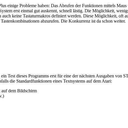
Plus einige Probleme haben: Das Abrufen der Funktionen mittels Maus u
ystem erst einmal gut auskennt, schnell lästig. Die Möglichkeit, weni
auch keine Tastaturmakros definiert werden. Diese Möglichkeit, oft au
e Tastenkombinationen abzurufen. Die Konkurrenz ist da schon weiter.
ein Test dieses Programms erst für eine der nächsten Ausgaben von ST v
alls die Standardfunktionen eines Textsystems auf dem Atari:
n auf dem Bildschirm
w.)