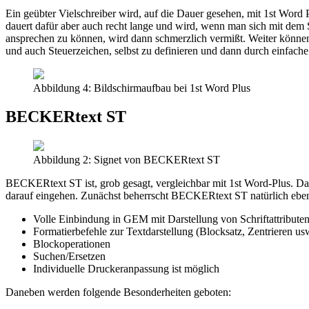
Ein geübter Vielschreiber wird, auf die Dauer gesehen, mit 1st Word 
dauert dafür aber auch recht lange und wird, wenn man sich mit dem S
ansprechen zu können, wird dann schmerzlich vermißt. Weiter können 
und auch Steuerzeichen, selbst zu definieren und dann durch einfach
Abbildung 4: Bildschirmaufbau bei 1st Word Plus
BECKERtext ST
Abbildung 2: Signet von BECKERtext ST
BECKERtext ST ist, grob gesagt, vergleichbar mit 1st Word-Plus. Da 
darauf eingehen. Zunächst beherrscht BECKERtext ST natürlich ebenf
Volle Einbindung in GEM mit Darstellung von Schriftattribute
Formatierbefehle zur Textdarstellung (Blocksatz, Zentrieren us
Blockoperationen
Suchen/Ersetzen
Individuelle Druckeranpassung ist möglich
Daneben werden folgende Besonderheiten geboten: