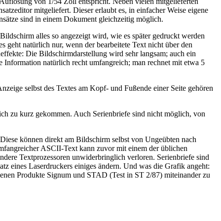
uflösung von 1/54 Zoll entspricht. Neben vielen mitgelieferten
atzeditor mitgeliefert. Dieser erlaubt es, in einfacher Weise eigene
sätze sind in einem Dokument gleichzeitig möglich.
ldschirm alles so angezeigt wird, wie es später gedruckt werden
s geht natürlich nur, wenn der bearbeitete Text nicht über den
neffekte: Die Bildschirmdarstellung wird sehr langsam; auch ein
 Information natürlich recht umfangreich; man rechnet mit etwa 5
nd Anzeige selbst des Textes am Kopf- und Fußende einer Seite gehören
tlich zu kurz gekommen. Auch Serienbriefe sind nicht möglich, von
t. Diese können direkt am Bildschirm selbst von Ungeübten nach
 Umfangreicher ASCII-Text kann zuvor mit einem der üblichen
ere Textprozessoren unwiderbringlich verloren. Serienbriefe sind
atz eines Laserdruckers einiges ändern. Und was die Grafik angeht:
seigenen Produkte Signum und STAD (Test in ST 2/87) miteinander zu