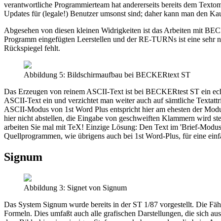
verantwortliche Programmierteam hat andererseits bereits dem Texto
Updates für (legale!) Benutzer umsonst sind; daher kann man den
Abgesehen von diesen kleinen Widrigkeiten ist das Arbeiten mit BE
Programm eingefügten Leerstellen und der RE-TURNs ist eine sehr nüt
Rückspiegel fehlt.
Abbildung 5: Bildschirmaufbau bei BECKERtext ST
Das Erzeugen von reinem ASCII-Text ist bei BECKERtest ST ein echte
ASCII-Text ein und verzichtet man weiter auch auf sämtliche Textattr
ASCII-Modus von 1st Word Plus entspricht hier am ehesten der Modus ’
hier nicht abstellen, die Eingabe von geschweiften Klammern wird st
arbeiten Sie mal mit TeX! Einzige Lösung: Den Text im 'Brief-Modus
Quellprogrammen, wie übrigens auch bei 1st Word-Plus, für eine ein
Signum
Abbildung 3: Signet von Signum
Das System Signum wurde bereits in der ST 1/87 vorgestellt. Die F
Formeln. Dies umfaßt auch alle grafischen Darstellungen, die sich a