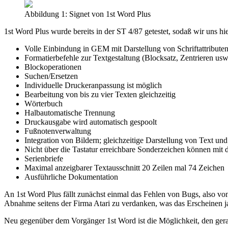
Abbildung 1: Signet von 1st Word Plus
1st Word Plus wurde bereits in der ST 4/87 getestet, sodaß wir uns h
Volle Einbindung in GEM mit Darstellung von Schriftattribute
Formatierbefehle zur Textgestaltung (Blocksatz, Zentrieren usw
Blockoperationen
Suchen/Ersetzen
Individuelle Druckeranpassung ist möglich
Bearbeitung von bis zu vier Texten gleichzeitig
Wörterbuch
Halbautomatische Trennung
Druckausgabe wird automatisch gespoolt
Fußnotenverwaltung
Integration von Bildern; gleichzeitige Darstellung von Text und
Nicht über die Tastatur erreichbare Sonderzeichen können mit 
Serienbriefe
Maximal anzeigbarer Textausschnitt 20 Zeilen mal 74 Zeichen
Ausführliche Dokumentation
An 1st Word Plus fällt zunächst einmal das Fehlen von Bugs, also von P
Abnahme seitens der Firma Atari zu verdanken, was das Erscheinen ja
Neu gegenüber dem Vorgänger 1st Word ist die Möglichkeit, den gerade