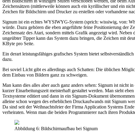
dem Bildschirm in winzigen Stufen verschoben werden, die beim Ausdr
Zeichensätzen (mittlerweile können auch ein kyrillischer und ein nicht
Zeichen für Bildschirm und Drucker zu erstellen oder vorhandene na
Signum ist ein echtes WYSIWYG-System (sprich: wissiwig, von: What 
würde. Dazu gehören die eben angeführte feine Positionierung der Zeic
Zeichensatz des Atari, sondern mittels Grafik angezeigt wird. Neben d
ungeübter Tipper kann das System dazu bringen, die Zeichen mit deu
KByte pro Seite.
Ein derart leistungsfähiges grafisches System bietet selbstverständli
dazu.
Bei soviel Licht gibt es allerdings auch Schatten: Die üblichen Mögl
dem Einbau von Bildern ganz zu schweigen.
Man kann dies alles aber auch ganz anders sehen: Signum ist nicht i
kurzer Einarbeitungszeit meisterhaft gestaltet werden. Man sieht ebe
Textsysteme editiert und dann in ein Signum-Dokument übernommen we
alleine schon wegen des erheblichen Druckaufwands mit Signum wenig 
Da sind seit der Weihnachtsfeier der Firma Application Systems Ende
verheiraten. Wenn man die beiden Programmierer nach ihren Produkten
Abbildung 6: Bildschirmaufbau bei Signum