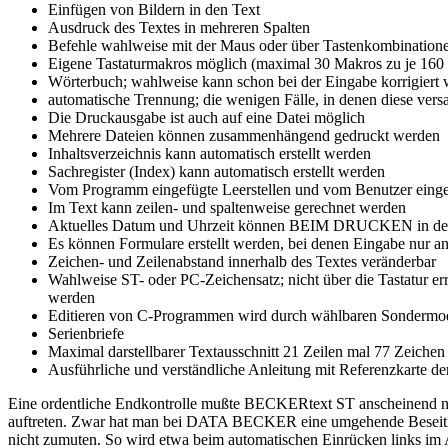
Einfügen von Bildern in den Text
Ausdruck des Textes in mehreren Spalten
Befehle wahlweise mit der Maus oder über Tastenkombinatione
Eigene Tastaturmakros möglich (maximal 30 Makros zu je 160
Wörterbuch; wahlweise kann schon bei der Eingabe korrigiert
automatische Trennung; die wenigen Fälle, in denen diese ver
Die Druckausgabe ist auch auf eine Datei möglich
Mehrere Dateien können zusammenhängend gedruckt werden
Inhaltsverzeichnis kann automatisch erstellt werden
Sachregister (Index) kann automatisch erstellt werden
Vom Programm eingefügte Leerstellen und vom Benutzer eing
Im Text kann zeilen- und spaltenweise gerechnet werden
Aktuelles Datum und Uhrzeit können BEIM DRUCKEN in den 
Es können Formulare erstellt werden, bei denen Eingabe nur an
Zeichen- und Zeilenabstand innerhalb des Textes veränderbar
Wahlweise ST- oder PC-Zeichensatz; nicht über die Tastatur err
werden
Editieren von C-Programmen wird durch wählbaren Sondermodu
Serienbriefe
Maximal darstellbarer Textausschnitt 21 Zeilen mal 77 Zeiche
Ausführliche und verständliche Anleitung mit Referenzkarte der
Eine ordentliche Endkontrolle mußte BECKERtext ST anscheinend nicht
auftreten. Zwar hat man bei DATA BECKER eine umgehende Beseitig
nicht zumuten. So wird etwa beim automatischen Einrücken links i