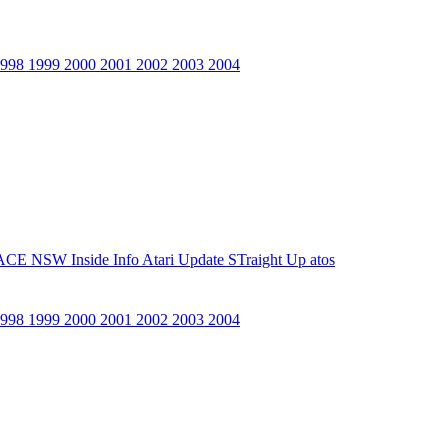
1998
1999
2000
2001
2002
2003
2004
ACE NSW Inside Info
Atari Update
STraight Up
atos
1998
1999
2000
2001
2002
2003
2004