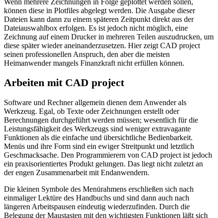
Wenn mehrere Zeichnungen in Folge geplottet werden sollen,
können diese in Plotfiles abgelegt werden. Die Ausgabe dieser
Dateien kann dann zu einem späteren Zeitpunkt direkt aus der
Dateiauswahlbox erfolgen. Es ist jedoch nicht möglich, eine
Zeichnung auf einem Drucker in mehreren Teilen auszudrucken, um
diese später wieder aneinanderzusetzen. Hier zeigt CAD project
seinen professionellen Anspruch, den aber die meisten
Heimanwender mangels Finanzkraft nicht erfüllen können.
Arbeiten mit CAD project
Software und Rechner allgemein dienen dem Anwender als
Werkzeug. Egal, ob Texte oder Zeichnungen erstellt oder
Berechnungen durchgeführt werden müssen; wesentlich für die
Leistungsfähigkeit des Werkzeugs sind weniger extravagante
Funktionen als die einfache und übersichtliche Bedienbarkeit.
Menüs und ihre Form sind ein ewiger Streitpunkt und letztlich
Geschmacksache. Den Programmierern von CAD project ist jedoch
ein praxisorientiertes Produkt gelungen. Das liegt nicht zuletzt an
der engen Zusammenarbeit mit Endanwendern.
Die kleinen Symbole des Menürahmens erschließen sich nach
einmaliger Lektüre des Handbuchs und sind dann auch nach
längeren Arbeitspausen eindeutig wiederzufinden. Durch die
Belegung der Maustasten mit den wichtigsten Funktionen läßt sich