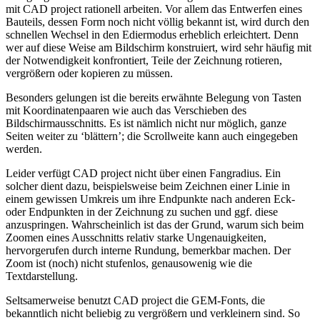
mit CAD project rationell arbeiten. Vor allem das Entwerfen eines
Bauteils, dessen Form noch nicht völlig bekannt ist, wird durch den
schnellen Wechsel in den Ediermodus erheblich erleichtert. Denn
wer auf diese Weise am Bildschirm konstruiert, wird sehr häufig mit
der Notwendigkeit konfrontiert, Teile der Zeichnung rotieren,
vergrößern oder kopieren zu müssen.
Besonders gelungen ist die bereits erwähnte Belegung von Tasten
mit Koordinatenpaaren wie auch das Verschieben des
Bildschirmausschnitts. Es ist nämlich nicht nur möglich, ganze
Seiten weiter zu ‘blättern’; die Scrollweite kann auch eingegeben
werden.
Leider verfügt CAD project nicht über einen Fangradius. Ein
solcher dient dazu, beispielsweise beim Zeichnen einer Linie in
einem gewissen Umkreis um ihre Endpunkte nach anderen Eck-
oder Endpunkten in der Zeichnung zu suchen und ggf. diese
anzuspringen. Wahrscheinlich ist das der Grund, warum sich beim
Zoomen eines Ausschnitts relativ starke Ungenauigkeiten,
hervorgerufen durch interne Rundung, bemerkbar machen. Der
Zoom ist (noch) nicht stufenlos, genausowenig wie die
Textdarstellung.
Seltsamerweise benutzt CAD project die GEM-Fonts, die
bekanntlich nicht beliebig zu vergrößern und verkleinern sind. So