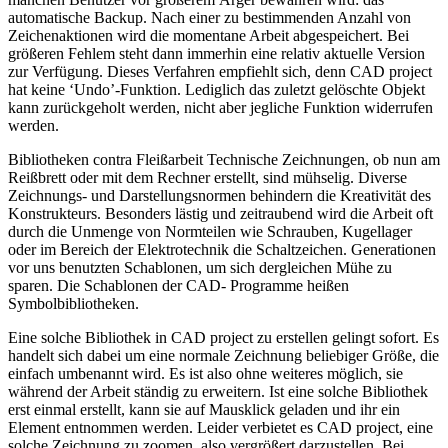
automatische Backup. Nach einer zu bestimmenden Anzahl von
Zeichenaktionen wird die momentane Arbeit abgespeichert. Bei
größeren Fehlem steht dann immerhin eine relativ aktuelle Version
zur Verfügung. Dieses Verfahren empfiehlt sich, denn CAD project
hat keine ‘Undo’-Funktion. Lediglich das zuletzt gelöschte Objekt
kann zurückgeholt werden, nicht aber jegliche Funktion widerrufen
werden.
Bibliotheken contra Fleißarbeit Technische Zeichnungen, ob nun am
Reißbrett oder mit dem Rechner erstellt, sind mühselig. Diverse
Zeichnungs- und Darstellungsnormen behindern die Kreativität des
Konstrukteurs. Besonders lästig und zeitraubend wird die Arbeit oft
durch die Unmenge von Normteilen wie Schrauben, Kugellager
oder im Bereich der Elektrotechnik die Schaltzeichen. Generationen
vor uns benutzten Schablonen, um sich dergleichen Mühe zu
sparen. Die Schablonen der CAD- Programme heißen
Symbolbibliotheken.
Eine solche Bibliothek in CAD project zu erstellen gelingt sofort. Es
handelt sich dabei um eine normale Zeichnung beliebiger Größe, die
einfach umbenannt wird. Es ist also ohne weiteres möglich, sie
während der Arbeit ständig zu erweitern. Ist eine solche Bibliothek
erst einmal erstellt, kann sie auf Mausklick geladen und ihr ein
Element entnommen werden. Leider verbietet es CAD project, eine
solche Zeichnung zu zoomen, also vergrößert darzustellen. Bei