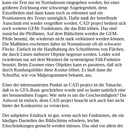
kann ein Text nur im Normalzoom eingegeben werden, bei einer
größeren Zeichnung eine schwierige Angelegenheit, denn
Einzelheiten sind dann kaum noch zu erkennen und ein
Positionieren des Textes unmöglich. Dafür muß der betreffende
Ausschnitt erst wieder vergrößert werden. CAD project bedient sich
noch weiterer GEM- Funktionen, die das Bild trüben. Das sind
zunächst die Pfeillinien. Auf dem Bildschirm werden die GEM-
Pfeile benutzt, die wiederum nicht stark verkleinert werden können.
Die Maßlinien erscheinen daher im Normalzoom oft als schwarze
Flecke. Einfach ist die Handhabung des Schraffierens von Flächen,
die durch Linien mehrerer Objekte begrenzt werden. Leider wird
(wiederum nur auf dem Monitor) die systemeigene Füll-Funktion
benutzt. Beim Zoomen eines Objektes kann es passieren, daß sich
durch Rundungsfehler diese Kontur öffnet. Es läuft dann die
Schraffur, wie von Malprogrammen bekannt, aus.
Einer der interessantesten Punkte an CAD project ist die Tatsache,
daß es in GFA-Basic geschrieben wurde und so lautet natürlich eine
der brennendsten Fragen: Wie steht es um die Geschwindigkeit? Die
Antwort ist einfach, denn CAD project braucht sich auch hier nicht
hinter der Konkurrenz zu verstecken.
Der subjektive Eindruck ist gut, wenn auch bei Funktionen, die ein
häufiges Darstellen des Bildschirms erfordern, leichte
Einschränkungen gemacht werden müssen. Das sind vor allem der