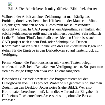
Bild 3: Der Arbeitsbereich mit geöffneten Bibliotheksfenster
Während der Arbeit an einer Zeichnung hat man häufig das
Problem, durch versehentliches Klicken mit der Maus ein ‘Mini-
Objekt’ gezeichnet zu haben. Dieses muß meist umständlich
gelöscht werden. In CAD project ist ein Algorithmus enthalten, der
solche Fehleingaben prüft und gar nicht erst beachtet. Sehr nützlich
ist die Funktion ‘Find’. Innerhalb eines kleinen Umkreises sucht
CAD project nach einem End- oder Schnittpunkt. Dessen
Koordinaten lassen sich auf eine von drei Funktionstasten legen und
stehen für die Eingabe in den Dialogboxen so auf Tastendruck zur
Verfügung.
Ferner können die Funktionstasten mit kurzen Texten belegt
werden, die z.B. beim Bemaßen zur Verfügung stehen. So spart man
sich das lästige Eingeben etwa von Toleranzangaben.
Besonderes Geschick bewiesen die Programmierer bei den
Dialogboxen von CAD project. Während sie geöffnet sind, hat man
Zugang zu den Desktop- Accessories (siehe Bild2). Wer also
Koordinaten berechnen muß, kann dies während der Eingabe mit
Hilfe eines Taschenrechner-Accessories tun, ohne die Box zu
verlassen.