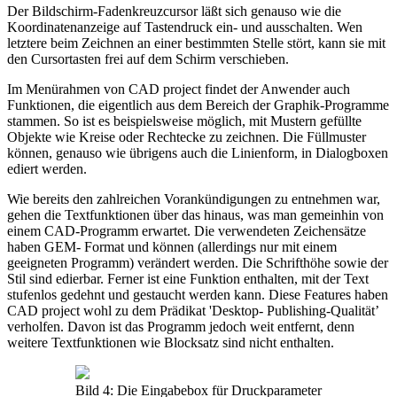
Der Bildschirm-Fadenkreuzcursor läßt sich genauso wie die
Koordinatenanzeige auf Tastendruck ein- und ausschalten. Wen
letztere beim Zeichnen an einer bestimmten Stelle stört, kann sie mit
den Cursortasten frei auf dem Schirm verschieben.
Im Menürahmen von CAD project findet der Anwender auch
Funktionen, die eigentlich aus dem Bereich der Graphik-Programme
stammen. So ist es beispielsweise möglich, mit Mustern gefüllte
Objekte wie Kreise oder Rechtecke zu zeichnen. Die Füllmuster
können, genauso wie übrigens auch die Linienform, in Dialogboxen
ediert werden.
Wie bereits den zahlreichen Vorankündigungen zu entnehmen war,
gehen die Textfunktionen über das hinaus, was man gemeinhin von
einem CAD-Programm erwartet. Die verwendeten Zeichensätze
haben GEM- Format und können (allerdings nur mit einem
geeigneten Programm) verändert werden. Die Schrifthöhe sowie der
Stil sind edierbar. Ferner ist eine Funktion enthalten, mit der Text
stufenlos gedehnt und gestaucht werden kann. Diese Features haben
CAD project wohl zu dem Prädikat 'Desktop- Publishing-Qualität’
verholfen. Davon ist das Programm jedoch weit entfernt, denn
weitere Textfunktionen wie Blocksatz sind nicht enthalten.
Bild 4: Die Eingabebox für Druckparameter