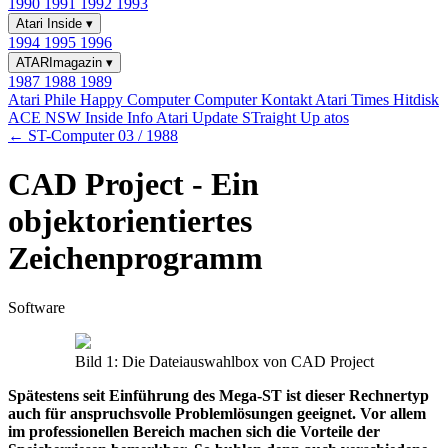
1990
1991
1992
1993
Atari Inside
▾
1994
1995
1996
ATARImagazin
▾
1987
1988
1989
Atari Phile
Happy Computer
Computer Kontakt
Atari Times
Hitdisk
ACE NSW Inside Info
Atari Update
STraight Up
atos
← ST-Computer 03 / 1988
CAD Project - Ein
objektorientiertes
Zeichenprogramm
Software
Bild 1: Die Dateiauswahlbox von CAD Project
Spätestens seit Einführung des Mega-ST ist dieser Rechnertyp
auch für anspruchsvolle Problemlösungen geeignet. Vor allem
im professionellen Bereich machen sich die Vorteile der