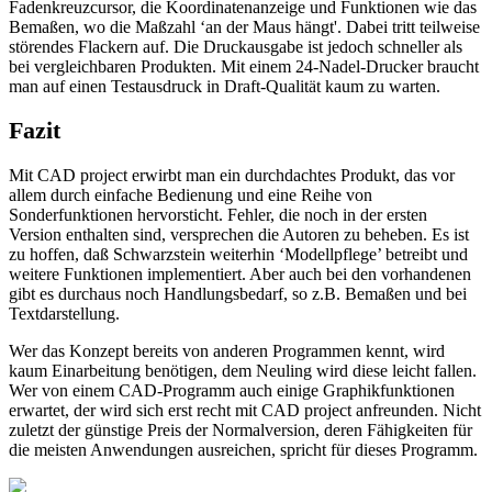
Fadenkreuzcursor, die Koordinatenanzeige und Funktionen wie das
Bemaßen, wo die Maßzahl ‘an der Maus hängt'. Dabei tritt teilweise
störendes Flackern auf. Die Druckausgabe ist jedoch schneller als
bei vergleichbaren Produkten. Mit einem 24-Nadel-Drucker braucht
man auf einen Testausdruck in Draft-Qualität kaum zu warten.
Fazit
Mit CAD project erwirbt man ein durchdachtes Produkt, das vor
allem durch einfache Bedienung und eine Reihe von
Sonderfunktionen hervorsticht. Fehler, die noch in der ersten
Version enthalten sind, versprechen die Autoren zu beheben. Es ist
zu hoffen, daß Schwarzstein weiterhin ‘Modellpflege’ betreibt und
weitere Funktionen implementiert. Aber auch bei den vorhandenen
gibt es durchaus noch Handlungsbedarf, so z.B. Bemaßen und bei
Textdarstellung.
Wer das Konzept bereits von anderen Programmen kennt, wird
kaum Einarbeitung benötigen, dem Neuling wird diese leicht fallen.
Wer von einem CAD-Programm auch einige Graphikfunktionen
erwartet, der wird sich erst recht mit CAD project anfreunden. Nicht
zuletzt der günstige Preis der Normalversion, deren Fähigkeiten für
die meisten Anwendungen ausreichen, spricht für dieses Programm.