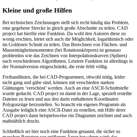
Kleine und große Hilfen
Bei technischen Zeichnungen stellt sich recht häufig das Problem,
eine gegebene Strecke in gleich große Abschnitte zu teilen. CAD
project hat hierfür eine Funktion. Da wohl den Autoren diese zu
wenig erschien, bietet sich auch die Möglichkeit, logarithmisch oder
im Goldenen Schnitt zu teilen. Das Berechnen von Flächen- und
Massenträgheitsmomenten (bei Rotationskörpern) ist genauso
problemlos wie das Zeichnen von Interpolationskurven (Splines)
nach verschiedenen Algorithmen. Letztere Funktion ist allerdings in
der Normalversion eingeschränkt, die erste fehlt völlig.
Freihandlinien, die bei CAD-Programmen, obwohl nötig, leider
nicht gang und gäbe sind, können mit verschieden starken
Glättungen ‘verschönt’ werden. Auch an eine ASCII-Schnittstelle
wurde gedacht. CAD project ist damit in der Lage, speziell erstellte
Dateien zu lesen und aus den darin enthaltenen Koordinaten
Polygonzüge herzustellen. So braucht ein eigenes Programm als
Ausgabe lediglich eine ASCII-Datei zu erstellen, mit Hilfe derer
CAD project dann beispielsweise ein Diagramm zeichnet und auch
maßstäblich druckt.
Schließlich sei hier noch eine Funktion genannt, die sicher so
manchen Benutzer vor größerem Ärger bewahren wird: das