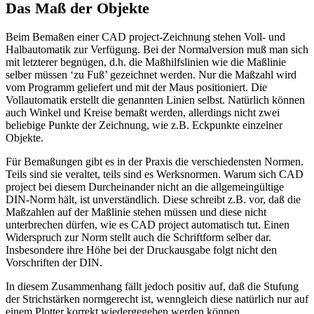
Das Maß der Objekte
Beim Bemaßen einer CAD project-Zeichnung stehen Voll- und
Halbautomatik zur Verfügung. Bei der Normalversion muß man sich
mit letzterer begnügen, d.h. die Maßhilfslinien wie die Maßlinie
selber müssen ‘zu Fuß’ gezeichnet werden. Nur die Maßzahl wird
vom Programm geliefert und mit der Maus positioniert. Die
Vollautomatik erstellt die genannten Linien selbst. Natürlich können
auch Winkel und Kreise bemaßt werden, allerdings nicht zwei
beliebige Punkte der Zeichnung, wie z.B. Eckpunkte einzelner
Objekte.
Für Bemaßungen gibt es in der Praxis die verschiedensten Normen.
Teils sind sie veraltet, teils sind es Werksnormen. Warum sich CAD
project bei diesem Durcheinander nicht an die allgemeingültige
DIN-Norm hält, ist unverständlich. Diese schreibt z.B. vor, daß die
Maßzahlen auf der Maßlinie stehen müssen und diese nicht
unterbrechen dürfen, wie es CAD project automatisch tut. Einen
Widerspruch zur Norm stellt auch die Schriftform selber dar.
Insbesondere ihre Höhe bei der Druckausgabe folgt nicht den
Vorschriften der DIN.
In diesem Zusammenhang fällt jedoch positiv auf, daß die Stufung
der Strichstärken normgerecht ist, wenngleich diese natürlich nur auf
einem Plotter korrekt wiedergegeben werden können.