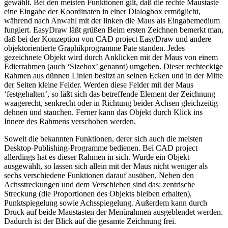
gewählt. Bei den meisten Funktionen gilt, daß die rechte Maustaste
eine Eingabe der Koordinaten in einer Dialogbox ermöglicht,
während nach Anwahl mit der linken die Maus als Eingabemedium
fungiert. EasyDraw läßt grüßen Beim ersten Zeichnen bemerkt man,
daß bei der Konzeption von CAD project EasyDraw und andere
objektorientierte Graphikprogramme Pate standen. Jedes
gezeichnete Objekt wird durch Anklicken mit der Maus von einem
Edierrahmen (auch ‘Sizebox’ genannt) umgeben. Dieser rechteckige
Rahmen aus dünnen Linien besitzt an seinen Ecken und in der Mitte
der Seiten kleine Felder. Werden diese Felder mit der Maus
‘festgehalten’, so läßt sich das betreffende Element der Zeichnung
waagerecht, senkrecht oder in Richtung beider Achsen gleichzeitig
dehnen und stauchen. Ferner kann das Objekt durch Klick ins
Innere des Rahmens verschoben werden.
Soweit die bekannten Funktionen, derer sich auch die meisten
Desktop-Publishing-Programme bedienen. Bei CAD project
allerdings hat es dieser Rahmen in sich. Wurde ein Objekt
ausgewählt, so lassen sich allein mit der Maus nicht weniger als
sechs verschiedene Funktionen darauf ausüben. Neben den
Achsstreckungen und dem Verschieben sind das: zentrische
Streckung (die Proportionen des Objekts bleiben erhalten),
Punktspiegelung sowie Achsspiegelung. Außerdem kann durch
Druck auf beide Maustasten der Menürahmen ausgeblendet werden.
Dadurch ist der Blick auf die gesamte Zeichnung frei.