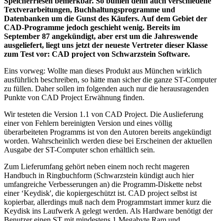
Speicherriesen bemerkbar. So buhlen denn auch verschiedene
Textverarbeitungen, Buchhaltungsprogramme und
Datenbanken um die Gunst des Käufers. Auf dem Gebiet der
CAD-Programme jedoch geschieht wenig. Bereits im
September 87 angekündigt, aber erst um die Jahreswende
ausgeliefert, liegt uns jetzt der neueste Vertreter dieser Klasse
zum Test vor: CAD project von Schwarzstein Software.
Eins vorweg: Wollte man dieses Produkt aus München wirklich
ausführlich beschreiben, so hätte man sicher die ganze ST-Computer
zu füllen. Daher sollen im folgenden auch nur die herausragenden
Punkte von CAD Project Erwähnung finden.
Wir testeten die Version 1.1 von CAD Project. Die Auslieferung
einer von Fehlern bereinigten Version und eines völlig
überarbeiteten Programms ist von den Autoren bereits angekündigt
worden. Wahrscheinlich werden diese bei Erscheinen der aktuellen
Ausgabe der ST-Computer schon erhältlich sein.
Zum Lieferumfang gehört neben einem noch recht mageren
Handbuch in Ringbuchform (Schwarzstein kündigt auch hier
umfangreiche Verbesserungen an) die Programm-Diskette nebst
einer ‘Keydisk', die kopiergeschützt ist. CAD project selbst ist
kopierbar, allerdings muß nach dem Programmstart immer kurz die
Keydisk ins Laufwerk A gelegt werden. Als Hardware benötigt der
Benutzer einen ST mit mindestens 1 Megabyte Ram und