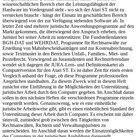
wissenschaftlichen Bereich eher die Leistungsfähigkeit der
Hardware im Vordergrund steht - wo sich der Atari ST nicht zu
verstecken braucht - hängt der Einsatz im geschäftlichen Bereich
überwiegend von der zur Verfügung stehenden Software ab. In
letzter Zeit sind mehrere juristische Anwendungsprogramme auf den
Markt gekommen, die überwiegend den Anspruch erheben, den
Juristen bei seiner Arbeit zu unterstützen: Die Fundstellendateien
BGH-DAT und WEHRDAT, Programme für Rechtsanwälte zur
Erstellung von Mahnbescheidsanträgen und zur Kostenabrechnung,
sowie Textmuster in den Bereichen Unfall-, Familien-, Miet- und
Prozeßrecht. Vorwiegend an Jurastudenten und Rechtsreferendare
wendet sich dagegen die JURA-Lern- und Definitionskartei als
Computerversion für den Atari ST. Es ist daher Zeit für einen ersten
Vergleich anhand der Frage, ob diese Programme professionellen
Ansprüchen standhalten. Zu diesem Zweck wird in diesem Heft
zunächst eine Einführung in die Möglichkeiten der Unterstützung
juristischer Arbeit durch den Computer gegeben. Im Anschluß daran
sollen in den nächsten Heften die verschiedenen Programme einzeln
vorgestellt werden. Genausowenig, wie es eine einheitliche
juristische Arbeitsweise gibt, gibt es einen einheitlichen Standard der
Unterstützung dieser Arbeit durch Computer. Es erscheint mir daher
sinnvoll, zumindest grob zwischen den Tätigkeiten von
Rechtsanwälten, Richtern und Verwaltungsjuristen zu
unterscheiden. Im Anschluß daran werden die Einsatzmöglichkeiten
des Computers in der juristischen Ausbildung dargestellt.