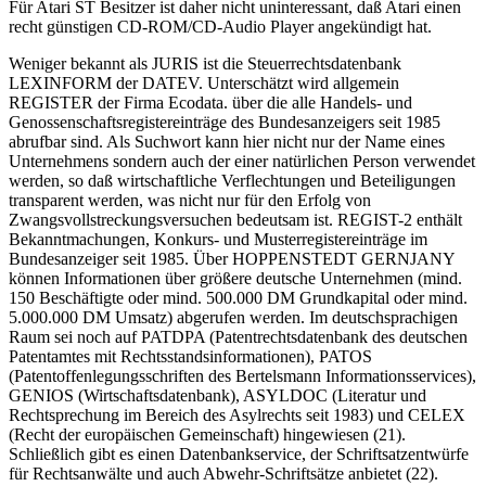
Für Atari ST Besitzer ist daher nicht uninteressant, daß Atari einen
recht günstigen CD-ROM/CD-Audio Player angekündigt hat.
Weniger bekannt als JURIS ist die Steuerrechtsdatenbank
LEXINFORM der DATEV. Unterschätzt wird allgemein
REGISTER der Firma Ecodata. über die alle Handels- und
Genossenschaftsregistereinträge des Bundesanzeigers seit 1985
abrufbar sind. Als Suchwort kann hier nicht nur der Name eines
Unternehmens sondern auch der einer natürlichen Person verwendet
werden, so daß wirtschaftliche Verflechtungen und Beteiligungen
transparent werden, was nicht nur für den Erfolg von
Zwangsvollstreckungsversuchen bedeutsam ist. REGIST-2 enthält
Bekanntmachungen, Konkurs- und Musterregistereinträge im
Bundesanzeiger seit 1985. Über HOPPENSTEDT GERNJANY
können Informationen über größere deutsche Unternehmen (mind.
150 Beschäftigte oder mind. 500.000 DM Grundkapital oder mind.
5.000.000 DM Umsatz) abgerufen werden. Im deutschsprachigen
Raum sei noch auf PATDPA (Patentrechtsdatenbank des deutschen
Patentamtes mit Rechtsstandsinformationen), PATOS
(Patentoffenlegungsschriften des Bertelsmann Informationsservices),
GENIOS (Wirtschaftsdatenbank), ASYLDOC (Literatur und
Rechtsprechung im Bereich des Asylrechts seit 1983) und CELEX
(Recht der europäischen Gemeinschaft) hingewiesen (21).
Schließlich gibt es einen Datenbankservice, der Schriftsatzentwürfe
für Rechtsanwälte und auch Abwehr-Schriftsätze anbietet (22).