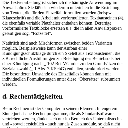
Die Textverarbeitung ist sicherlich die häufigste Anwendung im
Anwaltsbüro. Sie läßt sich wiederum unterteilen in die Erstellung
von Texten, die für den Einzelfall formuliert wurden (beispw.
Klageschrift) und die Arbeit mit vorformulierten Textbausteinen (4),
die ebenfalls variable Platzhalter enthalten können. Derartige
vorformulierte Textblöcke ersetzen u.a. die in allen Anwaltspraxen
geläufigen sog. “Rotzettel”.
Natürlich sind auch Mischformen zwischen beiden Varianten
möglich. Beispielsweise kann der Aufbau einer
Kündigungsschutzklage durch ein Skelett aus Textbausteinen, die
z.B. rechtliche Ausführungen zur Beteiligung des Betriebsrats bei
einer Kündigung nach _ 102 BetrVG oder zu den Grundsätzen der
Sozialauswahl (_ 1 Abs. 3 KSchG) enthalten, strukturiert werden.
Die besonderen Umstände des Einzelfalles können dann mit
individuellen Formulierungen unter diese “Obersätze” subsumiert
werden.
d. Rechentätigkeiten
Beim Rechnen ist der Computer in seinem Element. In engerem
Sinne juristische Rechenprogramme, die als Standardsoftware
vertrieben werden, finden sich nur im Bereich des Unterhaltsrechts
und - soweit ersichtlich - auch nur als Zusatzmodule, so daß nicht