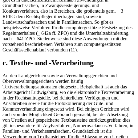
Grundbuchsachen, in Zwangsversteigerungs- und
Konkursverfahren, also in Bereichen, die großenteils gern. _ 3
RPflG dem Rechtspfleger übertragen sind, sowie in
Landwirtschaftssachen und in Familiensachen. So gibt es
beispielsweise Verfahren für die computergestützte Festsetzung des
Regelunterhaltes (_ 642a ff. ZPO) und die Unterhaltsabänderung
nach _ 641 ZPO. Stellenweise sind diese Anwendungen mit den
vorstehend beschriebenen Verfahren zum computergestützten
Geschäftsstellenablauf verbunden (11).
c. Textbe- und -Verarbeitung
An den Landgerichten sowie an Verwaltungsgerichten und
Oberverwaltungsgerichten werden häufig
Textverarbeitungsautomaten eingesetzt. Beispielhaft ist auch das
Arbeitsgericht Ludwigsburg, wo die elektronische Textverarbeitung
in der Rechtsantragstelle, bei richterlichen Verfügungen und
Anschreiben sowie für die Protokollierung der Güte- und
Kammerverhandlung eingesetzt wird. Bei einigen Gerichten wird
auch von der Möglichkeit Gebrauch gemacht, bei der Absetzung
von Urteilen auf gespeicherte Textbausteine zurückzugreifen; dies
gilt insbesondere für Asylverfahren, Numerus-clausus-Verfahren, in
Familien- und Verkehrsstrafsachen. Grundsätzlich ist die
Verwendung von Textbausteinen für die Abfassung von Urteilen