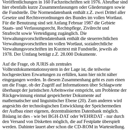
Veröffentlichungen in 160 Fachzeitschriften seit 1976. Abrufbar sind
hier ebenfalls kurze Zusammenfassungen oder Gliederungen sowie
die Fundstelle. Die Normendatenbank enthält z.Z. zwei Drittel aller
Gesetze und Rechtsverordnungen des Bundes im vollen Wortlaut.
Für die Benutzung sind seit Anfang Februar 1987 die Gebiete
Staats- und Verfassungsrecht, Rechtspflege, Zivilrecht und
Strafrecht sowie Verteidigung zugänglich. Die
Verwaltungsvorschriftendatenbank enthält die steuerrechtlichen
Verwaltungsvorschriften im vollen Wortlaut, sozialrechtliche
Verwaltungsvorschriften im Kurztext mit Fundstelle, jeweils ab
1978. Der Umfang beträgt z.Z. 28.000 Dokumente.
Auf die Frage, ob JURIS als zentrales
Volltextdokumentationssystem in der Lage ist, die teilweise
hochgesteckten Erwartungen zu erfüllen, kann hier nicht näher
eingegangen werden. In diesem Zusammenhang geht es zum einen
um die Frage, ob der Zugriff auf Informationen über Schlagworte
überhaupt der juristischen Arbeitsweise entspricht, um Probleme der
Rückgewinnung einmal gespeicherter Dokumente auf
mathematischer und linguistischer Ebene (20). Zum anderen wird
angesichts der technologischen Entwicklung der Speichermedien
der Aufbau einer eigenen, dezentralisierten Datenbank möglich.
Bislang ist dies - wie bei BGH-DAT oder WEHRDAT - nur durch
den Versand von Disketten möglich, die auf Festplatte überspielt
werden. Dahinter lauert aber schon die CD-ROM in Wartestellung.