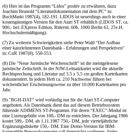
(6) Hier ist das Programm “Lidos” positiv zu erwähnen, dazu
Joachim Brunold “Literaturdokumentation mit dem PC” in:
BuchMarkt 1987(4), 182-191. LIDOS ist neuerdings auch in einer
kostengünstigen Version für den Atari ST erhältlich (LIDOS ST. ca.
900,- bei: EXpress Edition, Ritterstr. 60b. 1000 Berlin 61, 25v.H.
Hochschulermäßigung).
(7) Zu weiteren Schwierigkeiten siehe Peter Waltl “Der Aufbau
einer kanzleiintemen Datenbank - Erfahrungen und Perspektiven"
in: CuR 1987(8), 550-553.
(8) Die "Neue Juristische Wochenschrift” ist die meistgelesene
juristische Zeitschrift. In der NJW-Leitsatzkartei wird die aktuelle
Rechtsprechung und Literatur auf 3.5 x 5,5 cm großen Karteikarten
dokumentiert. In jedem Heft ca. 210 Nachweise führen bei
wöchentlicher Erscheinungsweise zu über 10.000 Karteikarten pro
Jahr.
(9) "BGH-DAT” wird vorläufig nur für die Atari ST-Computer
angeboten. Als Datenbank dient das auf diesem Betriebssystem
führende ADIMENS ST-Programm. Für deren “EXEC”-Modul ist
eine Lizenzgebühr von 100,- DM zu entrichten. Der Jahrgang 1986
kostet 599,- DM. ab 1.11.1987 750,- DM, jede vierteljährliche
Ergänzungsdiskette 150,- DM. Eine Demo-Version für IBM-
kompatible Personalcomputer soll demnächst vorliegen. Siehe