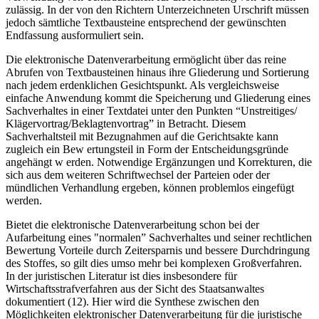
zulässig. In der von den Richtern Unterzeichneten Urschrift müssen
jedoch sämtliche Textbausteine entsprechend der gewünschten
Endfassung ausformuliert sein.
Die elektronische Datenverarbeitung ermöglicht über das reine
Abrufen von Textbausteinen hinaus ihre Gliederung und Sortierung
nach jedem erdenklichen Gesichtspunkt. Als vergleichsweise
einfache Anwendung kommt die Speicherung und Gliederung eines
Sachverhaltes in einer Textdatei unter den Punkten “Unstreitiges/
Klägervortrag/Beklagtenvortrag” in Betracht. Diesem
Sachverhaltsteil mit Bezugnahmen auf die Gerichtsakte kann
zugleich ein Bew ertungsteil in Form der Entscheidungsgründe
angehängt w erden. Notwendige Ergänzungen und Korrekturen, die
sich aus dem weiteren Schriftwechsel der Parteien oder der
mündlichen Verhandlung ergeben, können problemlos eingefügt
werden.
Bietet die elektronische Datenverarbeitung schon bei der
Aufarbeitung eines "normalen” Sachverhaltes und seiner rechtlichen
Bewertung Vorteile durch Zeitersparnis und bessere Durchdringung
des Stoffes, so gilt dies umso mehr bei komplexen Großverfahren.
In der juristischen Literatur ist dies insbesondere für
Wirtschaftsstrafverfahren aus der Sicht des Staatsanwaltes
dokumentiert (12). Hier wird die Synthese zwischen den
Möglichkeiten elektronischer Datenverarbeitung für die juristische