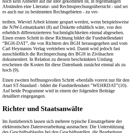
noch kein Anbieter auf die Idee gekommen ist, in regelmäßigen
Abständen eine Literatur- und Rechtssprechungsübersicht - und sei
es auch nur zu bestimmten Rechtsgebieten - zu ver-
treiben. Wieviel Arbeit könnte gespart werden, wenn beispielsweise
die NJW-Leitsatzkartei (8) auf Diskette erhältlich wäre, von den
erheblich differenzierteren Suchmöglichkeiten einmal abgesehen.
Einen ersten Schritt in diese Richtung bildet die Fundstellendatei
“BGH-DAT”, die von Richtern des BGH herausgegeben und vom
Carl Heymanns Verlag vertrieben wird. Damit wird jedoch fast
ausschließlich die Rechtsprechung des BGH in Zivilsachen
dokumentiert. In Relation zu diesem beschränkten Umfang
erscheinen die Kosten für diese Datenbank zunächst einmal als zu
hoch (9).
Einen zweiten hoffnungsvollen Schritt -ebenfalls vorerst nur für den
Atari ST-Standard - bildet die Fundstellendatei "WEHRDAT”(10).
Auf beide Programme wird in einem der folgenden Beiträge
detailliert eingegangen.
Richter und Staatsanwälte
Im Justizbereich lassen sich mehrere typische Einsatzgebiete der
elektronischen Datenverarbeitung ausmachen: Die Unterstützung
des Geschäftsablaufes bei den Geschäftsstellen, die Bearbeitung