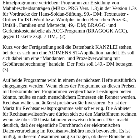
Einzelprogramme vertrieben: Programm zur Erstellung von
Mahnbescheidsanträgen (MBxx. PRG Vers. 1.3),in der Version 1.3s
für Vordrucke der Hans-Soldan-Stiftung, 99.- DM; Textmuster -
Ordner für IST-Word bzw. Wordplus in den Bereichen Prozeß-,
Unfall-, Familien-und Mietrecht, 49,- DM; BRAGO- und
Gerichtskostentabelle als ACC-Programm (BRAGOGK.ACC),
gegen Diskette zzgl. 7 DM,- (2).
Kurz vor der Fertigstellung soll die Datenbank KANZLEI stehen,
bei der es sich um eine ADIMENS ST-Applikation handelt. Es soll
sich dabei um eine “Mandanten- und Prozeßverwaltung mit
Gebührenabrechnung” handeln. Der Preis soll 149,- DM betragen
(3).
Auf beide Programme wird in einem der nächsten Hefte ausführlich
eingegangen werden. Wenn eines der Programme zu diesen Preisen
mit herkömmlichen Programmen vergleichbare Leistungen bieten
könnte, müßte es nach menschlichem Ermessen ein Renner werden.
Rechtsanwälte sind äußerst preisbewußte Investoren. So ist der
Markt für Rechtsanwaltsprogramme sehr schwierig. Die Anbieter
für Rechtsanwaltssoftware dürfen sich zu den Marktführem rechnen,
wenn sie über 200 Installationen vorweisen können. Dies macht
deutlich, daß der eigentliche Durchbruch der elektronischen
Datenverarbeitung im Rechtsanwaltsbüro noch bevorsteht. Es ist
müßig, in diesem Zusammenhang zu fragen, ob diese Branche im