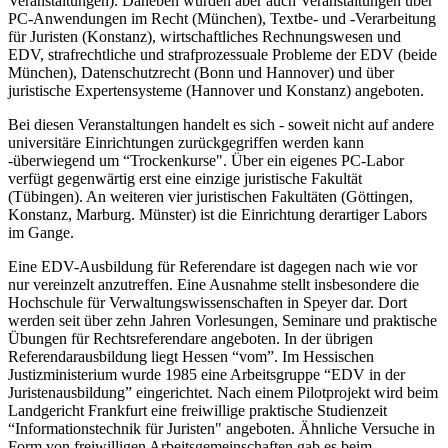
Veranstaltungen). Daneben wurden aber auch Veranstaltungen über
PC-Anwendungen im Recht (München), Textbe- und -Verarbeitung
für Juristen (Konstanz), wirtschaftliches Rechnungswesen und
EDV, strafrechtliche und strafprozessuale Probleme der EDV (beide
München), Datenschutzrecht (Bonn und Hannover) und über
juristische Expertensysteme (Hannover und Konstanz) angeboten.
Bei diesen Veranstaltungen handelt es sich - soweit nicht auf andere
universitäre Einrichtungen zurückgegriffen werden kann
-überwiegend um “Trockenkurse". Über ein eigenes PC-Labor
verfügt gegenwärtig erst eine einzige juristische Fakultät
(Tübingen). An weiteren vier juristischen Fakultäten (Göttingen,
Konstanz, Marburg. Münster) ist die Einrichtung derartiger Labors
im Gange.
Eine EDV-Ausbildung für Referendare ist dagegen nach wie vor
nur vereinzelt anzutreffen. Eine Ausnahme stellt insbesondere die
Hochschule für Verwaltungswissenschaften in Speyer dar. Dort
werden seit über zehn Jahren Vorlesungen, Seminare und praktische
Übungen für Rechtsreferendare angeboten. In der übrigen
Referendarausbildung liegt Hessen “vom”. Im Hessischen
Justizministerium wurde 1985 eine Arbeitsgruppe “EDV in der
Juristenausbildung” eingerichtet. Nach einem Pilotprojekt wird beim
Landgericht Frankfurt eine freiwillige praktische Studienzeit
“Informationstechnik für Juristen" angeboten. Ähnliche Versuche in
Form von freiwilligen Arbeitsgemeinschaften gab es beim