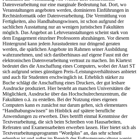
Datenverarbeitung nur eine marginale Bedeutung hat. Dort, wo
Veranstaltungen angeboten werden, dominieren Einführungen in
Rechtsinformatik oder Datenverarbeitung. Die Vermittlung von
Fertigkeiten, also Handhabungswissen, ist schon aufgrund der
sachlichen Ausstattung nur an wenigen juristischen Fakultäten
möglich. Das Angebot an Lehrveranstaltungen scheint stark von
dem Engagement einzelner Professoren abzuhängen. Vor diesem
Hintergrund kann jedem Jurastudenten nur dringend geraten
werden, die spärlichen Angebote im Rahmen seiner Ausbildung
wahrzunehmen, und sich darüberhinaus auf eigene Faust mit der
elektronischen Datenverarbeitung vertraut zu machen. Im Klartext
bedeutet dies die Anschaffung eines Computers, wobei der Atari ST
sich aufgrund seines günstigen Preis-/Leistungsverhältnisses anbietet
und auch für Studenten erschwinglich ist. Erheblich stärker zu
Buche schlägt die Anschaffung eines Druckers, der gut lesbare
Ausdrucke produziert. Hier besteht an manchen Universitäten die
Möglichkeit, Ausdrucke über das Hochschulrechenzentrum, die
Fakultäten o.ä. zu erstellen. Bei der Nutzung eines eigenen
Computers kann es zunächst nur darum gehen, sich elementares
“Handhabungswissen” im Hinblick auf spätere berufliche
Anwendungen zu erwerben. Dies betrifft einmal Kenntnisse der
Textverarbeitung, die sich beim Schreiben von Hausarbeiten,
Referaten und Examensarbeiten erwerben lassen. Hier bietet sich als
Textverarbeitungsprogramm “Wordplus” an, das sehr schnell
erlernbar ist und außer im Bereich der Fußnotenverwaltung wenig