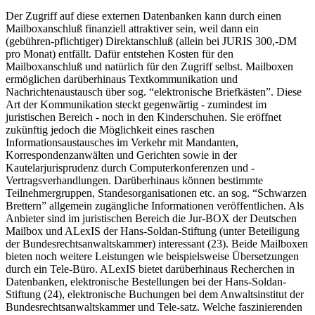
Der Zugriff auf diese externen Datenbanken kann durch einen
Mailboxanschluß finanziell attraktiver sein, weil dann ein
(gebühren-pflichtiger) Direktanschluß (allein bei JURIS 300,-DM
pro Monat) entfällt. Dafür entstehen Kosten für den
Mailboxanschluß und natürlich für den Zugriff selbst. Mailboxen
ermöglichen darüberhinaus Textkommunikation und
Nachrichtenaustausch über sog. “elektronische Briefkästen”. Diese
Art der Kommunikation steckt gegenwärtig - zumindest im
juristischen Bereich - noch in den Kinderschuhen. Sie eröffnet
zukünftig jedoch die Möglichkeit eines raschen
Informationsaustausches im Verkehr mit Mandanten,
Korrespondenzanwälten und Gerichten sowie in der
Kautelarjurisprudenz durch Computerkonferenzen und -
Vertragsverhandlungen. Darüberhinaus können bestimmte
Teilnehmergruppen, Standesorganisationen etc. an sog. “Schwarzen
Brettern” allgemein zugängliche Informationen veröffentlichen. Als
Anbieter sind im juristischen Bereich die Jur-BOX der Deutschen
Mailbox und ALexIS der Hans-Soldan-Stiftung (unter Beteiligung
der Bundesrechtsanwaltskammer) interessant (23). Beide Mailboxen
bieten noch weitere Leistungen wie beispielsweise Übersetzungen
durch ein Tele-Büro. ALexIS bietet darüberhinaus Recherchen in
Datenbanken, elektronische Bestellungen bei der Hans-Soldan-
Stiftung (24), elektronische Buchungen bei dem Anwaltsinstitut der
Bundesrechtsanwaltskammer und Tele-satz. Welche faszinierenden