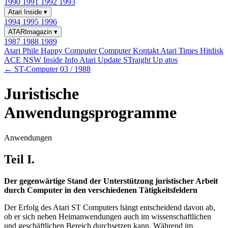
1990
1991
1992
1993
Atari Inside
▾
1994
1995
1996
ATARImagazin
▾
1987
1988
1989
Atari Phile
Happy Computer
Computer Kontakt
Atari Times
Hitdisk
ACE NSW Inside Info
Atari Update
STraight Up
atos
← ST-Computer 03 / 1988
Juristische
Anwendungsprogramme
Anwendungen
Teil I.
Der gegenwärtige Stand der Unterstützung juristischer Arbeit
durch Computer in den verschiedenen Tätigkeitsfeldern
Der Erfolg des Atari ST Computers hängt entscheidend davon ab,
ob er sich neben Heimanwendungen auch im wissenschaftlichen
und geschäftlichen Bereich durchsetzen kann. Während im