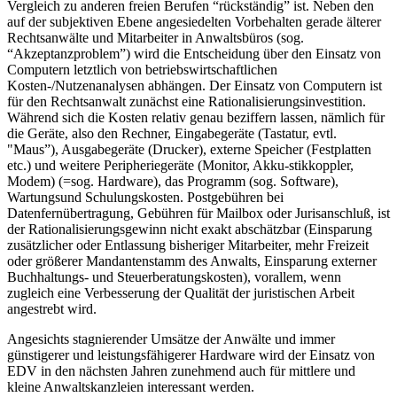
Vergleich zu anderen freien Berufen “rückständig” ist. Neben den
auf der subjektiven Ebene angesiedelten Vorbehalten gerade älterer
Rechtsanwälte und Mitarbeiter in Anwaltsbüros (sog.
“Akzeptanzproblem”) wird die Entscheidung über den Einsatz von
Computern letztlich von betriebswirtschaftlichen
Kosten-/Nutzenanalysen abhängen. Der Einsatz von Computern ist
für den Rechtsanwalt zunächst eine Rationalisierungsinvestition.
Während sich die Kosten relativ genau beziffern lassen, nämlich für
die Geräte, also den Rechner, Eingabegeräte (Tastatur, evtl.
"Maus”), Ausgabegeräte (Drucker), externe Speicher (Festplatten
etc.) und weitere Peripheriegeräte (Monitor, Akku-stikkoppler,
Modem) (=sog. Hardware), das Programm (sog. Software),
Wartungsund Schulungskosten. Postgebühren bei
Datenfernübertragung, Gebühren für Mailbox oder Jurisanschluß, ist
der Rationalisierungsgewinn nicht exakt abschätzbar (Einsparung
zusätzlicher oder Entlassung bisheriger Mitarbeiter, mehr Freizeit
oder größerer Mandantenstamm des Anwalts, Einsparung externer
Buchhaltungs- und Steuerberatungskosten), vorallem, wenn
zugleich eine Verbesserung der Qualität der juristischen Arbeit
angestrebt wird.
Angesichts stagnierender Umsätze der Anwälte und immer
günstigerer und leistungsfähigerer Hardware wird der Einsatz von
EDV in den nächsten Jahren zunehmend auch für mittlere und
kleine Anwaltskanzleien interessant werden.