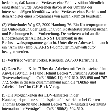
bedenken, daß kaum ein Verfasser eine Fehlinvestition öffentlich
eingestehen würde. Abgesehen davon ist der Umfang der
interessenmäßigen Identität zwischen Verfasser eines Berichts und
dem Anbieter eines Programmes von außen kaum zu beurteilen.
(2) Winterhuder Weg 92, 2000 Hamburg 76. Ein Kostenprogramm
zur Unter-stützung der Erstellung von Kostenfestsetzungsgesuchen
und Rechnungen ist in Vorbereitung. Desweiteren wird an die
Einbeziehung der ADIMENS ST Datenbank in die
Rechtsanwaltsprogramme gedacht. Unter dieser Adresse kann auch
ein “Anwalts - Info: ATARI ST-Computer im Anwaltsbüro”
bezogen werden.
(3)
Vertrieb:
Werner Forkel, Kriegsstr. 29,7500 Karlsruhe 1.
(4) Dazu Benno Keim "Über das Arbeiten mit Textbausteinen” in:
AnwBl 1984(1), 1-11 und Helmut Becker “Juristische Arbeit und
Textverarbeitung” in: CuR 1986(9-11), 607-610, 685-690 und 767-
772. Siehe in diesem Zusammenhang auch die "Diktat- und
Arbeitsbücher” im C.H.Beck Verlag.
(5) Die Möglichkeiten des EDV-Einsatzes in der
Kautelarjurisprudenz sind beispielhaft beschrieben bei Carsten
Thomas Ebenroth und Helmut Becker “EDV-gestützte Gestaltung
internationaler Verträge” in: CuR 1986(8), 504-510.