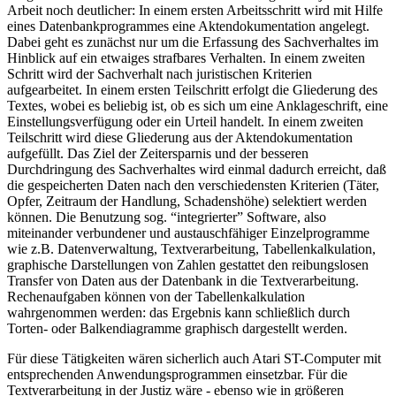
Arbeit noch deutlicher: In einem ersten Arbeitsschritt wird mit Hilfe
eines Datenbankprogrammes eine Aktendokumentation angelegt.
Dabei geht es zunächst nur um die Erfassung des Sachverhaltes im
Hinblick auf ein etwaiges strafbares Verhalten. In einem zweiten
Schritt wird der Sachverhalt nach juristischen Kriterien
aufgearbeitet. In einem ersten Teilschritt erfolgt die Gliederung des
Textes, wobei es beliebig ist, ob es sich um eine Anklageschrift, eine
Einstellungsverfügung oder ein Urteil handelt. In einem zweiten
Teilschritt wird diese Gliederung aus der Aktendokumentation
aufgefüllt. Das Ziel der Zeitersparnis und der besseren
Durchdringung des Sachverhaltes wird einmal dadurch erreicht, daß
die gespeicherten Daten nach den verschiedensten Kriterien (Täter,
Opfer, Zeitraum der Handlung, Schadenshöhe) selektiert werden
können. Die Benutzung sog. “integrierter” Software, also
miteinander verbundener und austauschfähiger Einzelprogramme
wie z.B. Datenverwaltung, Textverarbeitung, Tabellenkalkulation,
graphische Darstellungen von Zahlen gestattet den reibungslosen
Transfer von Daten aus der Datenbank in die Textverarbeitung.
Rechenaufgaben können von der Tabellenkalkulation
wahrgenommen werden: das Ergebnis kann schließlich durch
Torten- oder Balkendiagramme graphisch dargestellt werden.
Für diese Tätigkeiten wären sicherlich auch Atari ST-Computer mit
entsprechenden Anwendungsprogrammen einsetzbar. Für die
Textverarbeitung in der Justiz wäre - ebenso wie in größeren