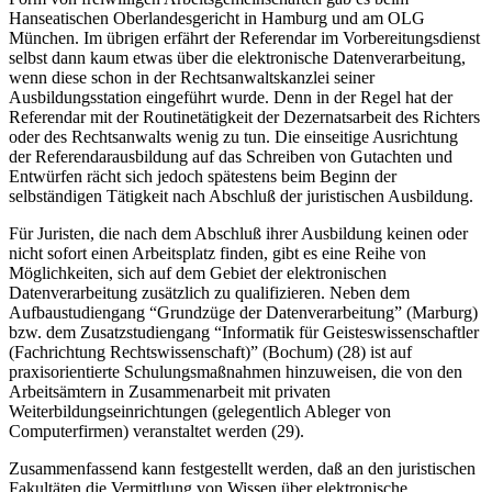
Hanseatischen Oberlandesgericht in Hamburg und am OLG
München. Im übrigen erfährt der Referendar im Vorbereitungsdienst
selbst dann kaum etwas über die elektronische Datenverarbeitung,
wenn diese schon in der Rechtsanwaltskanzlei seiner
Ausbildungsstation eingeführt wurde. Denn in der Regel hat der
Referendar mit der Routinetätigkeit der Dezernatsarbeit des Richters
oder des Rechtsanwalts wenig zu tun. Die einseitige Ausrichtung
der Referendarausbildung auf das Schreiben von Gutachten und
Entwürfen rächt sich jedoch spätestens beim Beginn der
selbständigen Tätigkeit nach Abschluß der juristischen Ausbildung.
Für Juristen, die nach dem Abschluß ihrer Ausbildung keinen oder
nicht sofort einen Arbeitsplatz finden, gibt es eine Reihe von
Möglichkeiten, sich auf dem Gebiet der elektronischen
Datenverarbeitung zusätzlich zu qualifizieren. Neben dem
Aufbaustudiengang “Grundzüge der Datenverarbeitung” (Marburg)
bzw. dem Zusatzstudiengang “Informatik für Geisteswissenschaftler
(Fachrichtung Rechtswissenschaft)” (Bochum) (28) ist auf
praxisorientierte Schulungsmaßnahmen hinzuweisen, die von den
Arbeitsämtern in Zusammenarbeit mit privaten
Weiterbildungseinrichtungen (gelegentlich Ableger von
Computerfirmen) veranstaltet werden (29).
Zusammenfassend kann festgestellt werden, daß an den juristischen
Fakultäten die Vermittlung von Wissen über elektronische