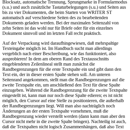
Blocksatz, automatische Trennung, Sprungmarke in Formularmodus
(s.u.) und auch zusätzliche Tastaturbelegungen (s.u.) und Seiten aus
bis zu vier Dokumenten, die beim Starten von WRITER ST
automatisch auf verschiedene Seiten des zu bearbeitenden
Dokuments geladen werden. Bei der maximalen Seitenzahl von
zehn Seiten ist das wohl nur für Briefe oder für ein einzelnes
Dokument sinnvoll und im letzten Fall recht praktisch.
Auf der Verpackung wird daraufhingewiesen, daß mehrspaltige
Texteingabe möglich ist. Im Handbuch sucht man allerdings
vergeblich nach einer Beschreibung, wie das funktioniert, also
ausprobieren! In dem am oberen Rand des Textausschnitts
eingeblendeten Zeilenlineal stellt man zunächst die
Randbegrenzungen für die erste Textspalte ein und gibt dann den
Text ein, der in dieser ersten Spalte stehen soll. Am unteren
Seitenrand angekommen, stellt man die Randbegrenzungen auf die
zweite Textspalte ein, um anschließend den Text für diese Spalte
einzugeben. Während die Randbegrenzung für die zweite Textspalte
eingestellt ist, kann man nur noch diese Spalte edieren; es ist nicht
möglich, den Cursor auf eine Stelle zu positionieren, die außerhalb
der Randbegrenzungen liegt. Will man also nachträglich noch
Änderungen an der ersten Textspalte vornehmen, muß die
Randbegrenzung wieder verstellt werden (dann kann man aber den
Cursor nicht mehr in die zweite Spalte bringen). Nachteilig ist auch,
daß die Textspalten nicht logisch Zusammenhängen, daß also Text