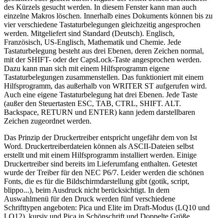
des Kürzels gesucht werden. In diesem Fenster kann man auch
einzelne Makros löschen. Innerhalb eines Dokuments können bis zu
vier verschiedene Tastaturbelegungen gleichzeitig angesprochen
werden. Mitgeliefert sind Standard (Deutsch). Englisch,
Französisch, US-Englisch, Mathematik und Chemie. Jede
Tastaturbelegung besteht aus drei Ebenen, deren Zeichen normal,
mit der SHIFT- oder der CapsLock-Taste angesprochen werden.
Dazu kann man sich mit einem Hilfsprogramm eigene
Tastaturbelegungen zusammenstellen. Das funktioniert mit einem
Hilfsprogramm, das außerhalb von WRITER ST aufgerufen wird.
Auch eine eigene Tastaturbelegung hat drei Ebenen. Jede Taste
(außer den Steuertasten ESC, TAB, CTRL, SHIFT. ALT.
Backspace, RETURN und ENTER) kann jedem darstellbaren
Zeichen zugeordnet werden.
Das Prinzip der Druckertreiber entspricht ungefähr dem von Ist
Word. Druckertreiberdateien können als ASCII-Dateien selbst
erstellt und mit einem Hilfsprogramm installiert werden. Einige
Druckertreiber sind bereits im Lieferumfang enthalten. Getestet
wurde der Treiber für den NEC P6/7. Leider werden die schönen
Fonts, die es für die Bildschirmdarstellung gibt (gotik, script,
blippo...), beim Ausdruck nicht berücksichtigt. In dem
Auswahlmenü für den Druck werden fünf verschiedene
Schrifttypen angeboten: Pica und Elite im Draft-Modus (LQ10 und
LQ12), kursiv und Pica in Schönschrift und Doppelte Größe.