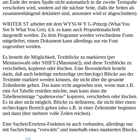
am Ende der ersten Spalte nicht automatisch in die zweite Textspalte
verschoben wird, sondern auf die nächste Seite, (falls die Seiten als
zusammenhängend deklariert sind, ansonsten wird er abgeschnitten).
WRITER ST arbeitet mit dem WYSI-W Y G-Prinzip (What You
See Is What You Get), d.h. es kann auch Proportionalschrift
dargestellt werden. Zu dem Programm werden verschiedene Fonts
mitgeliefert, einem Dokument kann allerdings nur ein Font
zugeordnet werden.
Es besteht die Möglichkeit, Textblöcke zu markieren (per
Menüauswahl oder SHIFT-[Maustaste]), und diese Textblöcke zu
verschieben, kopieren oder löschen. Eine Besonderheit besteht
darin, daß auch beliebige mehrzeilige (rechteckige) Blöcke aus der
Textmitte markiert werden können, die nicht über die gesamte
Zeilenbreite gehen. Das kann recht angenehm sein, wenn man z.B.
eine Art Tabelle erstellen möchte, man kann dann die
Tabelleneinträge “spaltenweise” kopieren, verschieben oder löschen.
Es ist aber nicht möglich, Blöcke zu definieren, die nicht über einen
rechteckigen Bereich gehen (also z.B. in einer Zeilenmitte beginnen
und dann über mehrere volle Zeilen reichen).
Eine Suchen/Ersetzen-Funktion ist auch vorhanden, allerdings nur
mit Suchrichtung “vorwärts” und innerhalb eines markierten Blocks.