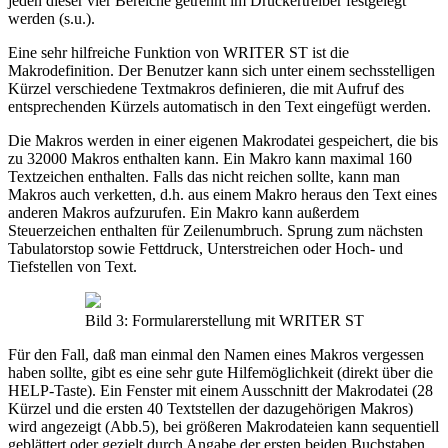
jeden dieser vier Bereiche getrennt im Druckertreiber festgelegt
werden (s.u.).
Eine sehr hilfreiche Funktion von WRITER ST ist die
Makrodefinition. Der Benutzer kann sich unter einem sechsstelligen
Kürzel verschiedene Textmakros definieren, die mit Aufruf des
entsprechenden Kürzels automatisch in den Text eingefügt werden.
Die Makros werden in einer eigenen Makrodatei gespeichert, die bis
zu 32000 Makros enthalten kann. Ein Makro kann maximal 160
Textzeichen enthalten. Falls das nicht reichen sollte, kann man
Makros auch verketten, d.h. aus einem Makro heraus den Text eines
anderen Makros aufzurufen. Ein Makro kann außerdem
Steuerzeichen enthalten für Zeilenumbruch. Sprung zum nächsten
Tabulatorstop sowie Fettdruck, Unterstreichen oder Hoch- und
Tiefstellen von Text.
Bild 3: Formularerstellung mit WRITER ST
Für den Fall, daß man einmal den Namen eines Makros vergessen
haben sollte, gibt es eine sehr gute Hilfemöglichkeit (direkt über die
HELP-Taste). Ein Fenster mit einem Ausschnitt der Makrodatei (28
Kürzel und die ersten 40 Textstellen der dazugehörigen Makros)
wird angezeigt (Abb.5), bei größeren Makrodateien kann sequentiell
geblättert oder gezielt durch Angabe der ersten beiden Buchstaben