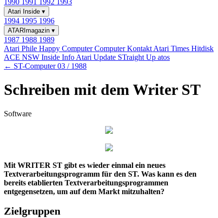
1990
1991
1992
1993
Atari Inside
▾
1994
1995
1996
ATARImagazin
▾
1987
1988
1989
Atari Phile
Happy Computer
Computer Kontakt
Atari Times
Hitdisk
ACE NSW Inside Info
Atari Update
STraight Up
atos
← ST-Computer 03 / 1988
Schreiben mit dem Writer ST
Software
Mit WRITER ST gibt es wieder einmal ein neues
Textverarbeitungsprogramm für den ST. Was kann es den
bereits etablierten Textverarbeitungsprogrammen
entgegensetzen, um auf dem Markt mitzuhalten?
Zielgruppen