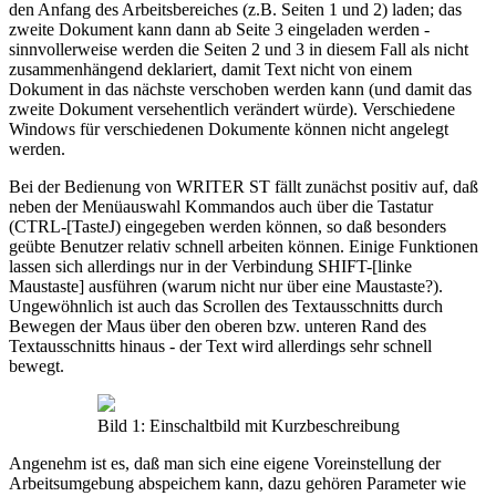
den Anfang des Arbeitsbereiches (z.B. Seiten 1 und 2) laden; das
zweite Dokument kann dann ab Seite 3 eingeladen werden -
sinnvollerweise werden die Seiten 2 und 3 in diesem Fall als nicht
zusammenhängend deklariert, damit Text nicht von einem
Dokument in das nächste verschoben werden kann (und damit das
zweite Dokument versehentlich verändert würde). Verschiedene
Windows für verschiedenen Dokumente können nicht angelegt
werden.
Bei der Bedienung von WRITER ST fällt zunächst positiv auf, daß
neben der Menüauswahl Kommandos auch über die Tastatur
(CTRL-[TasteJ) eingegeben werden können, so daß besonders
geübte Benutzer relativ schnell arbeiten können. Einige Funktionen
lassen sich allerdings nur in der Verbindung SHIFT-[linke
Maustaste] ausführen (warum nicht nur über eine Maustaste?).
Ungewöhnlich ist auch das Scrollen des Textausschnitts durch
Bewegen der Maus über den oberen bzw. unteren Rand des
Textausschnitts hinaus - der Text wird allerdings sehr schnell
bewegt.
Bild 1: Einschaltbild mit Kurzbeschreibung
Angenehm ist es, daß man sich eine eigene Voreinstellung der
Arbeitsumgebung abspeichem kann, dazu gehören Parameter wie