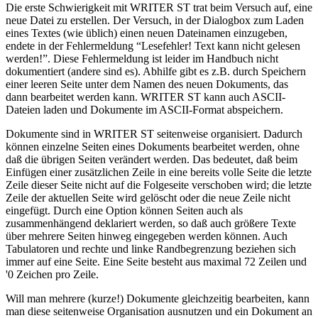
Die erste Schwierigkeit mit WRITER ST trat beim Versuch auf, eine
neue Datei zu erstellen. Der Versuch, in der Dialogbox zum Laden
eines Textes (wie üblich) einen neuen Dateinamen einzugeben,
endete in der Fehlermeldung “Lesefehler! Text kann nicht gelesen
werden!”. Diese Fehlermeldung ist leider im Handbuch nicht
dokumentiert (andere sind es). Abhilfe gibt es z.B. durch Speichern
einer leeren Seite unter dem Namen des neuen Dokuments, das
dann bearbeitet werden kann. WRITER ST kann auch ASCII-
Dateien laden und Dokumente im ASCII-Format abspeichern.
Dokumente sind in WRITER ST seitenweise organisiert. Dadurch
können einzelne Seiten eines Dokuments bearbeitet werden, ohne
daß die übrigen Seiten verändert werden. Das bedeutet, daß beim
Einfügen einer zusätzlichen Zeile in eine bereits volle Seite die letzte
Zeile dieser Seite nicht auf die Folgeseite verschoben wird; die letzte
Zeile der aktuellen Seite wird gelöscht oder die neue Zeile nicht
eingefügt. Durch eine Option können Seiten auch als
zusammenhängend deklariert werden, so daß auch größere Texte
über mehrere Seiten hinweg eingegeben werden können. Auch
Tabulatoren und rechte und linke Randbegrenzung beziehen sich
immer auf eine Seite. Eine Seite besteht aus maximal 72 Zeilen und
'0 Zeichen pro Zeile.
Will man mehrere (kurze!) Dokumente gleichzeitig bearbeiten, kann
man diese seitenweise Organisation ausnutzen und ein Dokument an