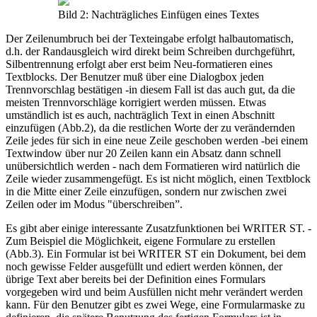
Bild 2: Nachträgliches Einfügen eines Textes
Der Zeilenumbruch bei der Texteingabe erfolgt halbautomatisch,
d.h. der Randausgleich wird direkt beim Schreiben durchgeführt,
Silbentrennung erfolgt aber erst beim Neu-formatieren eines
Textblocks. Der Benutzer muß über eine Dialogbox jeden
Trennvorschlag bestätigen -in diesem Fall ist das auch gut, da die
meisten Trennvorschläge korrigiert werden müssen. Etwas
umständlich ist es auch, nachträglich Text in einen Abschnitt
einzufügen (Abb.2), da die restlichen Worte der zu verändernden
Zeile jedes für sich in eine neue Zeile geschoben werden -bei einem
Textwindow über nur 20 Zeilen kann ein Absatz dann schnell
unübersichtlich werden - nach dem Formatieren wird natürlich die
Zeile wieder zusammengefügt. Es ist nicht möglich, einen Textblock
in die Mitte einer Zeile einzufügen, sondern nur zwischen zwei
Zeilen oder im Modus "überschreiben”.
Es gibt aber einige interessante Zusatzfunktionen bei WRITER ST. -
Zum Beispiel die Möglichkeit, eigene Formulare zu erstellen
(Abb.3). Ein Formular ist bei WRITER ST ein Dokument, bei dem
noch gewisse Felder ausgefüllt und ediert werden können, der
übrige Text aber bereits bei der Definition eines Formulars
vorgegeben wird und beim Ausfüllen nicht mehr verändert werden
kann. Für den Benutzer gibt es zwei Wege, eine Formularmaske zu