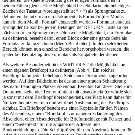
definieren, die spätere Benutzung des fertigen Formulars ist in
beiden Fällen gleich. Eine Möglichkeit besteht darin, ein beliebiges
Zeichen der Tastatur (voreingestellt ist “ > “) als Sprungmarke zu
definieren; benutzt man ein Dokument als Formular (der Modus
kann in dem Menü "Format” eingestellt werden - Formular ein/aus),
springt der Cursor bei jedem Betätigen der RETURN-Taste zu der
nächsten freien Sprungmarke. Die zweite Möglichkeit, ein Formular
zu definieren, besteht darin, einen Block oder eine ganze Seite als
Formular zu kennzeichnen (Menü Bearbeiten). In dem selektierten
Bereich können nun einzelne Bereiche hervorgehoben werden, die
später bei Benutzung des Formulars als Eingabefelder dienen.
Als weitere Besonderheit bietet WRITER ST die Möglichkeit an,
einen eigenen Briefkopf zu definieren (Abb.4). Ein solcher
Briefkopf kann jeder beliebigen Seite eines Dokuments zugeordnet
werden. Auf dem Bildschirm ist das an einer grauen Schattierung
des dafür benötigten Platzes erkennbar. Eventuell an dieser Stelle im
Dokument stehender Text wird nicht mit ausgedruckt (er würde sich
ja sonst mit dem Briefkopf überschneiden), der Platz kann daher für
Notizen benutzt werden und wird bei Ausblendung des Briefkopfs
sichtbar. Ein Briefkopf besteht aus einer Kopfzeile für den Namen
des Absenders, einem "Briefkopf” zur näheren Erläuterung des
Absenders, einer Absenderzeile für Briefumschläge mit Fenster und
einem "Seitenfeld” für die Angabe der Adresse und
Bankverbindungen. Die Schriftgrößen für den Ausdruck können für