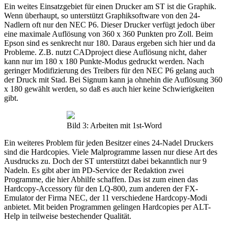
Ein weites Einsatzgebiet für einen Drucker am ST ist die Graphik.
Wenn überhaupt, so unterstützt Graphiksoftware von den 24-
Nadlern oft nur den NEC P6. Dieser Drucker verfügt jedoch über
eine maximale Auflösung von 360 x 360 Punkten pro Zoll. Beim
Epson sind es senkrecht nur 180. Daraus ergeben sich hier und da
Probleme. Z.B. nutzt CADproject diese Auflösung nicht, daher
kann nur im 180 x 180 Punkte-Modus gedruckt werden. Nach
geringer Modifizierung des Treibers für den NEC P6 gelang auch
der Druck mit Stad. Bei Signum kann ja ohnehin die Auflösung 360
x 180 gewählt werden, so daß es auch hier keine Schwierigkeiten
gibt.
Bild 3: Arbeiten mit 1st-Word
Ein weiteres Problem für jeden Besitzer eines 24-Nadel Druckers
sind die Hardcopies. Viele Malprogramme lassen nur diese Art des
Ausdrucks zu. Doch der ST unterstützt dabei bekanntlich nur 9
Nadeln. Es gibt aber im PD-Service der Redaktion zwei
Programme, die hier Abhilfe schaffen. Das ist zum einen das
Hardcopy-Accessory für den LQ-800, zum anderen der FX-
Emulator der Firma NEC, der 11 verschiedene Hardcopy-Modi
anbietet. Mit beiden Programmen gelingen Hardcopies per ALT-
Help in teilweise bestechender Qualität.