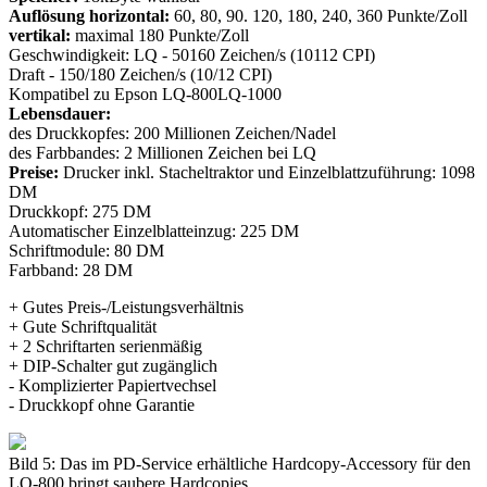
Auflösung horizontal:
60, 80, 90. 120, 180, 240, 360 Punkte/Zoll
vertikal:
maximal 180 Punkte/Zoll
Geschwindigkeit: LQ - 50160 Zeichen/s (10112 CPI)
Draft - 150/180 Zeichen/s (10/12 CPI)
Kompatibel zu Epson LQ-800LQ-1000
Lebensdauer:
des Druckkopfes: 200 Millionen Zeichen/Nadel
des Farbbandes: 2 Millionen Zeichen bei LQ
Preise:
Drucker inkl. Stacheltraktor und Einzelblattzuführung: 1098
DM
Druckkopf: 275 DM
Automatischer Einzelblatteinzug: 225 DM
Schriftmodule: 80 DM
Farbband: 28 DM
+ Gutes Preis-/Leistungsverhältnis
+ Gute Schriftqualität
+ 2 Schriftarten serienmäßig
+ DIP-Schalter gut zugänglich
- Komplizierter Papiertvechsel
- Druckkopf ohne Garantie
Bild 5: Das im PD-Service erhältliche Hardcopy-Accessory für den
LQ-800 bringt saubere Hardcopies.