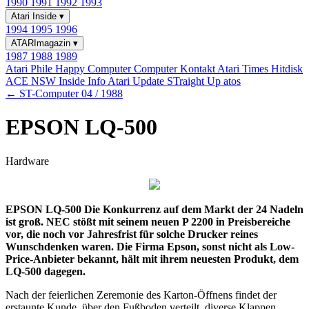
1990
1991
1992
1993
Atari Inside
▾
1994
1995
1996
ATARImagazin
▾
1987
1988
1989
Atari Phile
Happy Computer
Computer Kontakt
Atari Times
Hitdisk
ACE NSW Inside Info
Atari Update
STraight Up
atos
← ST-Computer 04 / 1988
EPSON LQ-500
Hardware
EPSON LQ-500 Die Konkurrenz auf dem Markt der 24 Nadeln
ist groß. NEC stößt mit seinem neuen P 2200 in Preisbereiche
vor, die noch vor Jahresfrist für solche Drucker reines
Wunschdenken waren. Die Firma Epson, sonst nicht als Low-
Price-Anbieter bekannt, hält mit ihrem neuesten Produkt, dem
LQ-500 dagegen.
Nach der feierlichen Zeremonie des Karton-Öffnens findet der
erstaunte Kunde, über den Fußboden verteilt, diverse Klappen,