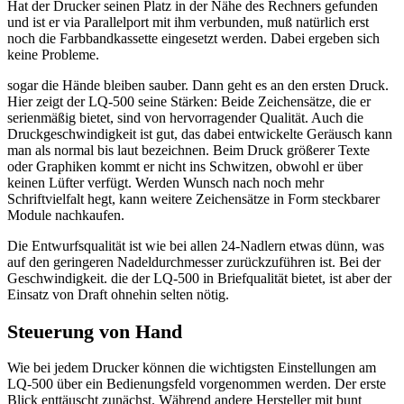
Hat der Drucker seinen Platz in der Nähe des Rechners gefunden
und ist er via Parallelport mit ihm verbunden, muß natürlich erst
noch die Farbbandkassette eingesetzt werden. Dabei ergeben sich
keine Probleme.
sogar die Hände bleiben sauber. Dann geht es an den ersten Druck.
Hier zeigt der LQ-500 seine Stärken: Beide Zeichensätze, die er
serienmäßig bietet, sind von hervorragender Qualität. Auch die
Druckgeschwindigkeit ist gut, das dabei entwickelte Geräusch kann
man als normal bis laut bezeichnen. Beim Druck größerer Texte
oder Graphiken kommt er nicht ins Schwitzen, obwohl er über
keinen Lüfter verfügt. Werden Wunsch nach noch mehr
Schriftvielfalt hegt, kann weitere Zeichensätze in Form steckbarer
Module nachkaufen.
Die Entwurfsqualität ist wie bei allen 24-Nadlern etwas dünn, was
auf den geringeren Nadeldurchmesser zurückzuführen ist. Bei der
Geschwindigkeit. die der LQ-500 in Briefqualität bietet, ist aber der
Einsatz von Draft ohnehin selten nötig.
Steuerung von Hand
Wie bei jedem Drucker können die wichtigsten Einstellungen am
LQ-500 über ein Bedienungsfeld vorgenommen werden. Der erste
Blick enttäuscht zunächst. Während andere Hersteller mit bunt