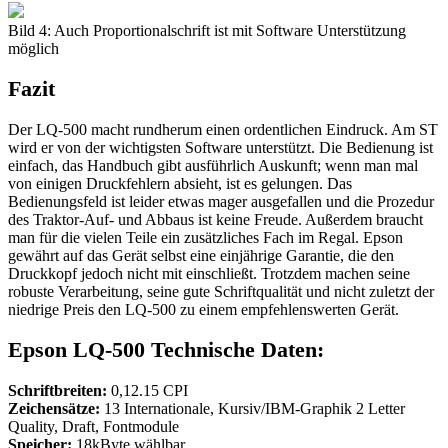
Bild 4: Auch Proportionalschrift ist mit Software Unterstützung
möglich
Fazit
Der LQ-500 macht rundherum einen ordentlichen Eindruck. Am ST
wird er von der wichtigsten Software unterstützt. Die Bedienung ist
einfach, das Handbuch gibt ausführlich Auskunft; wenn man mal
von einigen Druckfehlern absieht, ist es gelungen. Das
Bedienungsfeld ist leider etwas mager ausgefallen und die Prozedur
des Traktor-Auf- und Abbaus ist keine Freude. Außerdem braucht
man für die vielen Teile ein zusätzliches Fach im Regal. Epson
gewährt auf das Gerät selbst eine einjährige Garantie, die den
Druckkopf jedoch nicht mit einschließt. Trotzdem machen seine
robuste Verarbeitung, seine gute Schriftqualität und nicht zuletzt der
niedrige Preis den LQ-500 zu einem empfehlenswerten Gerät.
Epson LQ-500 Technische Daten:
Schriftbreiten:
0,12.15 CPI
Zeichensätze:
13 Internationale, Kursiv/IBM-Graphik 2 Letter
Quality, Draft, Fontmodule
Speicher:
18kByte wählbar