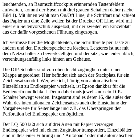
leuchtenden, an Raumschiffcockpits erinnernden Tastenfeldern
aufwarten, kommt der Epson mit drei grauen Schaltern daher (siehe
Bild 1). Mit ihnen wählt man On/Off Line, die Schriftart und schiebt
das Papier um eine Zeile weiter. Ist der Drucker Off Line, wird mit
einer ein Seitenvorschub ausgelöst, mit der zweiten ein Einzelblatt
aus der dafür vorgesehenen Führung eingezogen.
Ich vermisse hier die Möglichkeiten, die Schriftbreite per Taste zu
ändern und den Druckerspeicher zu löschen. Letzteres ist nur mit
dem Netzschalter zu bewerkstelligen und der sitzt, wie leider üblich,
verrenkungsanfällig links hinten am Gehäuse.
Die DIP-Schalter sind von oben leicht zugänglich unter einer
Klappe angeordnet. Hier befindet sich auch der Steckplatz für ein
Zeichensatzmodul. Wer, wie ich, häufig von automatischem
Einzelblatt zu Endlospapier wechselt, ist Epson dankbar für die
Bedienerfreundlichkeit. Denn dabei muß jeweils nur ein DIP-
Schalter bewegt werden. Insgesamt sind es derer 16, die außer der
Wahl des internationalen Zeichensatzes auch die Einstellung der
Vorgabewerte für Seitenlänge und z.B. das Überspringen der
Perforation bei Endlospapier ermöglichen.
Der LQ-500 läßt sich auf drei Arten mit Papier versorgen:
Endlospapier wird mit einem Zugtraktor transportiert, Einzelblätter
sind mittels einer Führung und ‘ Autoload ’ oder mit automatischem