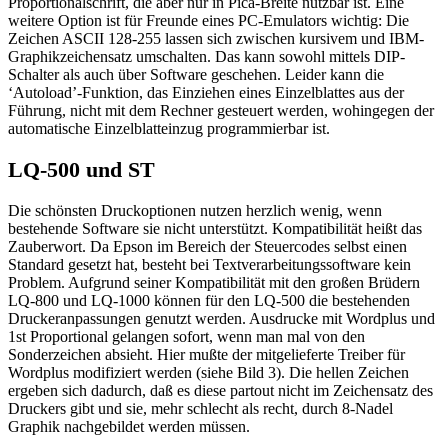
Proportionalschrift, die aber nur in Pica-Breite nutzbar ist. Eine
weitere Option ist für Freunde eines PC-Emulators wichtig: Die
Zeichen ASCII 128-255 lassen sich zwischen kursivem und IBM-
Graphikzeichensatz umschalten. Das kann sowohl mittels DIP-
Schalter als auch über Software geschehen. Leider kann die
‘Autoload’-Funktion, das Einziehen eines Einzelblattes aus der
Führung, nicht mit dem Rechner gesteuert werden, wohingegen der
automatische Einzelblatteinzug programmierbar ist.
LQ-500 und ST
Die schönsten Druckoptionen nutzen herzlich wenig, wenn
bestehende Software sie nicht unterstützt. Kompatibilität heißt das
Zauberwort. Da Epson im Bereich der Steuercodes selbst einen
Standard gesetzt hat, besteht bei Textverarbeitungssoftware kein
Problem. Aufgrund seiner Kompatibilität mit den großen Brüdern
LQ-800 und LQ-1000 können für den LQ-500 die bestehenden
Druckeranpassungen genutzt werden. Ausdrucke mit Wordplus und
1st Proportional gelangen sofort, wenn man mal von den
Sonderzeichen absieht. Hier mußte der mitgelieferte Treiber für
Wordplus modifiziert werden (siehe Bild 3). Die hellen Zeichen
ergeben sich dadurch, daß es diese partout nicht im Zeichensatz des
Druckers gibt und sie, mehr schlecht als recht, durch 8-Nadel
Graphik nachgebildet werden müssen.