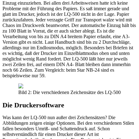
Einzug einzuziehen. Bei allen drei Arbeitsweisen hatte ich keine
Probleme mit der Führung des Papiers. Es saß immer gerade und
glatt im Drucker, jedoch ist der LQ-500 nicht in der Lage. Papier
zurückzufahren. Jeder verzagte Griff zur Transport walze wird mit
Chaos im Druckwerk beantwortet. Der automatische Einzug hält bis
zu 100 Blatt in Vorrat, die er auch sicher ablegt. Es ist die
Verarbeitung von bis zu DIN A4 breitem Papier erlaubt, eine A3-
Version gibt es nicht. Laut Handbuch sind bis zu 2 Durchschläge,
allerdings nur im Endlosmodus, möglich. Besonders bei Briefen ist
es wichtig, daß der Drucker im Einzelblattmodus oben und unten
möglichst wenig Rand fordert. Der LQ-500 läßt hier nur jeweils
zwei Zeilen frei, auf einem DIN A4- Blatt bleiben dann immerhin
noch 66 Zeilen. Zum Vergleich: beim Star NB-24 sind es
beispielsweise nur 59.
Bild 2: Die verschiedenen Zeichensätze des LQ-500
Die Druckersoftware
Was kann der LQ-500 nun außer drei Zeichensätzen? Die
Abbildungen zeigen einige Optionen. Bei den verschiedenen Stilen
fallen besonders Umriß- und Schattendruck auf. Schon
selbstverständlich für einen Drucker dieser Art ist