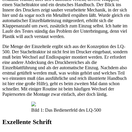
einen Stacheltraktor und ein deutsches Handbuch. Der Blick ins
Innere des Druckers zeigt sauber verarbeitete Mechanik, in der sich
hier und da sogar noch ein Metallteil erspähen läßt. Wurde gleich ein
automatischer Einzelblatteinzug mitgeordert, erhöht sich die
Klappenanzahl um zwei, zusätzlich zum Einzug selbst. Ich hatte im
Laufe des Testes ständig das Problem der Unterbringung, denn viel
Plastik will auch verstaut werden.
Die Menge der Einzelteile ergibt sich aus der Konzeption des LQ-
500. Der Stacheltraktor ist nicht fest im Drucker eingebaut, sondern
muß beim Wechsel auf Endlospapier montiert werden. Er erfordert
eine andere Abdeckung des Druckbereiches als die
Einzelblattführung und als der automatische Einzug. Nachdem also
erstmal getüftelt werden muß, was wohin gehört und welches Teil
wo einrasten muß (das ausführliche und reich illustrierte Handbuch
ist hier eine große Hilfe), geht es beim zweiten Mal dann schon
schneller. Mit einiger Routine ist beim häufigen Wechsel der
Papiersorten die Montage zwar einfach, aber doch lästig.
Bild 1: Das Bedienerfeld des LQ-500
Exzellente Schrift