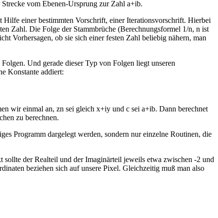
er Strecke vom Ebenen-Ursprung zur Zahl a+ib.
fe einer bestimmten Vorschrift, einer Iterationsvorschrift. Hierbei
egten Zahl. Die Folge der Stammbrüche (Berechnungsformel 1/n, n ist
 leicht Vorhersagen, ob sie sich einer festen Zahl beliebig nähern, man
 Folgen. Und gerade dieser Typ von Folgen liegt unseren
e Konstante addiert:
 wir einmal an, zn sei gleich x+iy und c sei a+ib. Dann berechnet
chen zu berechnen.
ndiges Programm dargelegt werden, sondern nur einzelne Routinen, die
llte der Realteil und der Imaginärteil jeweils etwa zwischen -2 und
inaten beziehen sich auf unsere Pixel. Gleichzeitig muß man also