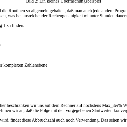
Bild 2: Ein kleines Überraschungsbeispiel
ind die Routinen so allgemein gehalten, daß man auch jede andere Pro
sen, was bei ausreichender Rechengenauigkeit mitunter Stunden dauer
g 1 zu finden.
m
 der komplexen Zahlenebene
 daher beschränken wir uns auf dem Rechner auf höchstens Max_iter% W
ehmen wir an, daß die Folge mit den vorgegebenen Startwerten konverge
ird, findet diese Abbruchzahl auch noch Verwendung. Das sehen wir al