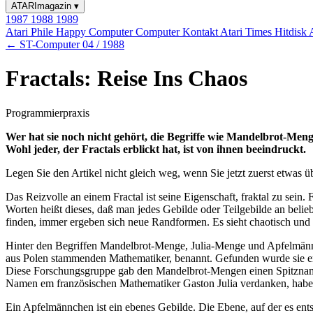
ATARImagazin
▾
1987
1988
1989
Atari Phile
Happy Computer
Computer Kontakt
Atari Times
Hitdisk
← ST-Computer 04 / 1988
Fractals: Reise Ins Chaos
Programmierpraxis
Wer hat sie noch nicht gehört, die Begriffe wie Mandelbrot-Meng
Wohl jeder, der Fractals erblickt hat, ist von ihnen beeindruckt.
Legen Sie den Artikel nicht gleich weg, wenn Sie jetzt zuerst etwas 
Das Reizvolle an einem Fractal ist seine Eigenschaft, fraktal zu sein.
Worten heißt dieses, daß man jedes Gebilde oder Teilgebilde an belie
finden, immer ergeben sich neue Randformen. Es sieht chaotisch und 
Hinter den Begriffen Mandelbrot-Menge, Julia-Menge und Apfelmänn
aus Polen stammenden Mathematiker, benannt. Gefunden wurde sie er
Diese Forschungsgruppe gab den Mandelbrot-Mengen einen Spitznam
Namen em französischen Mathematiker Gaston Julia verdanken, haben
Ein Apfelmännchen ist ein ebenes Gebilde. Die Ebene, auf der es ent