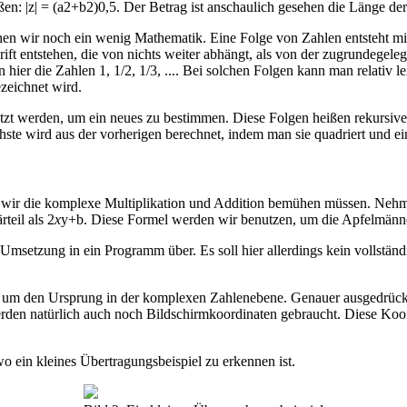
en: |z| = (a2+b2)0,5. Der Betrag ist anschaulich gesehen die Länge d
ir noch ein wenig Mathematik. Eine Folge von Zahlen entsteht mit Hil
ift entstehen, die von nichts weiter abhängt, als von der zugrundegel
ehen hier die Zahlen 1, 1/2, 1/3, .... Bei solchen Folgen kann man relativ
ezeichnet wird.
utzt werden, um ein neues zu bestimmen. Diese Folgen heißen rekursive
te wird aus der vorherigen berechnet, indem man sie quadriert und ein
d wir die komplexe Multiplikation und Addition bemühen müssen. Nehmen
teil als 2
x
y+b. Diese Formel werden wir benutzen, um die Apfelmänn
 Umsetzung in ein Programm über. Es soll hier allerdings kein vollstä
um den Ursprung in der komplexen Zahlenebene. Genauer ausgedrückt so
en natürlich auch noch Bildschirmkoordinaten gebraucht. Diese Koord
o ein kleines Übertragungsbeispiel zu erkennen ist.