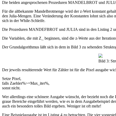
Die beiden angesprochenen Prozeduren MANDELBROT und JULIA entha
Für die altbekannte Mandelbrotmenge wird der z-Wert konstant gehalt
den Julia-Mengen. Eine Veränderung der Konstanten lohnt sich also nur
sich in der While-Schleife.
Die Prozeduren MANDEFBROT und JULIA sind in den Listing 2 und
Die Variablen, die mit Z_ beginnen, sind die z-Werte aus der Iterations
Der Grundalgorithmus läßt sich in dem in Bild 3 zu sehenden Strukto
Bild 3: S
Der jeweils resultierende Wert für Zähler ist für die Pixel ausgabe w
Setze Pixel,
falls Zaehler%>=Max_iter%,
sonst nicht.
Wer allerdings eine schönere Ausgabe wünscht, der bezieht noch die P
graue Bereiche eingeführt werden, wie es in dem Ausgabebeispiel der F
auch ein besonders tolles Bild ergeben. Weniger ist oft mehr!
Eine Beispielausgabe ist im Listing 4 zu betrachten. Die vier vorge