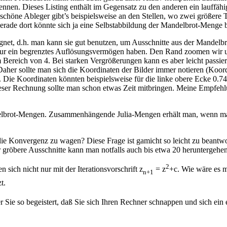
ennen. Dieses Listing enthält im Gegensatz zu den anderen ein lauff
chöne Ableger gibt’s beispielsweise an den Stellen, wo zwei größere
gerade dort könnte sich ja eine Selbstabbildung der Mandelbrot-Menge 
gnet, d.h. man kann sie gut benutzen, um Ausschnitte aus der Mandelbr
nur ein begrenztes Auflösungsvermögen haben. Den Rand zoomen wir uns
 Bereich von 4. Bei starken Vergrößerungen kann es aber leicht passi
her sollte man sich die Koordinaten der Bilder immer notieren (Koord
). Die Koordinaten könnten beispielsweise für die linke obere Ecke 0
 dieser Rechnung sollte man schon etwas Zeit mitbringen. Meine Empfe
elbrot-Mengen. Zusammenhängende Julia-Mengen erhält man, wenn man
die Konvergenz zu wagen? Diese Frage ist gamicht so leicht zu beantwor
gröbere Ausschnitte kann man notfalls auch bis etwa 20 heruntergehen
2
en sich nicht nur mit der Iterationsvorschrift z
= z
+c. Wie wäre es m
n+1
t.
r Sie so begeistert, daß Sie sich Ihren Rechner schnappen und sich ein