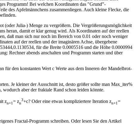
ähiges Programm! Bei welchen Koordinaten das "Grund”-
 Teile des Apfelmännchens zusammenliegen. Auch kleine Flecke, die
befinden.
ot (oder Julia-) Menge zu vergrößern. Die Vergrößerungsmöglichkeit
 heran, damit er klar genug wird. Als Koordinaten auf der reellen
eren, daß man sich nur noch im Bereich von 0.01 oder noch weniger
inaten auf der reellen und der imaginären Achse, übergebene
.7453444,0.1130534, für die Breite 0.0005516 und die Höhe 0.0000994
hlung: Rechner abends anschalten und Programm starten und über
 für den konstanten Wert c Werte aus dem Inneren der Mandelbrot-
ten. Je kleiner der Ausschnitt ist, desto größer sollte man Max_iter%
, wodurch aber der fraktale Rand schon leiden könnte.
3
it z
= z
+c? Oder eine etwas kompliziertere Iteration z
=
n+1
n
n+1
 eigenes Fractal-Programm schreiben. Oder lesen Sie den Artikel