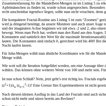
Zusammenfassung für die Mandelbrot-Mengen ist im Listing 5 zu erk
Apfelmännchen zu finden ist, wurde schon angesprochen. Besonders s
recht unscheinbar irgendwo liegen, sollte man nicht verachten, denn 
Die kompaktere Fractal-Routine aus Listing 5 ist zum “Zoomen” geei
wird ja dringend benötigt, da unsere Monitore und auch unser Auge 
und der imaginären Achse beginnen wir mit etwa -2 und 2, also einem
bewegt. Wenn man Pech hat, verliert man den Rand aus den Augen. Da
Konstanten und natürlich den Wert für die maximale Iterationsanzahl
lauten. Die Konstanten sind einfach 0, gerechnet wird bis 400! Bei
Nacht laufen lassen.
Für Julia-Mengen wählt man ähnliche Koordinaten wie für die Mand
Menge wählt.
Wie weit soll die Iteration fortgeführt werden, um eine Aussage über 
wählen. Das können ohne weiteres Werte von 100 und mehr sein. Für 
Ist nun schon Schluß? Nein, jetzt geht’s erst richtig los. Fractals ergeb
2
2
(z
+1)/z
(z
-1)? Eine Grenze fürs Experimentieren ist nicht gesetz
n
n+1
Nach diesem kleinen Ausflug in das Land der Fractals sind auch siche
schon nicht mehr und sitzen bereits am Rechner?