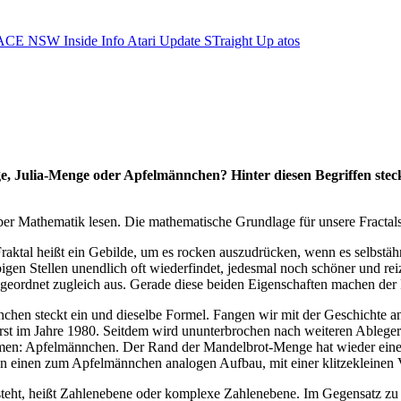
ACE NSW Inside Info
Atari Update
STraight Up
atos
e, Julia-Menge oder Apfelmännchen? Hinter diesen Begriffen steckt
über Mathematik lesen. Die mathematische Grundlage für unsere Fractals 
 Fraktal heißt ein Gebilde, um es rocken auszudrücken, wenn es selbstäh
bigen Stellen unendlich oft wiederfindet, jedesmal noch schöner und re
geordnet zugleich aus. Gerade diese beiden Eigenschaften machen der R
chen steckt ein und dieselbe Formel. Fangen wir mit der Geschichte 
st im Jahre 1980. Seitdem wird ununterbrochen nach weiteren Ableger
en: Apfelmännchen. Der Rand der Mandelbrot-Menge hat wieder einen
 einen zum Apfelmännchen analogen Aufbau, mit einer klitzekleinen 
steht, heißt Zahlenebene oder komplexe Zahlenebene. Im Gegensatz zu 