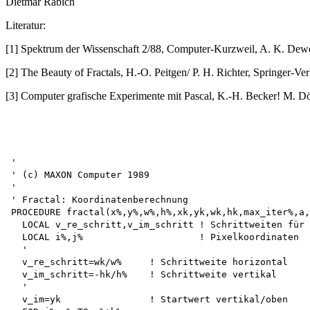
Dietmar Rabich
Literatur:
[1] Spektrum der Wissenschaft 2/88, Computer-Kurzweil, A. K. De
[2] The Beauty of Fractals, H.-O. Peitgen/ P. H. Richter, Springer-Ver
[3] Computer grafische Experimente mit Pascal, K.-H. Becker! M. Dö
'

' (c) MAXON Computer 1989

'

' Fractal: Koordinatenberechnung

PROCEDURE fractal(x%,y%,w%,h%,xk,yk,wk,hk,max_iter%,a,
  LOCAL v_re_schritt,v_im_schritt ! Schrittweiten für

  LOCAL i%,j%                     ! Pixelkoordinaten

  '

  v_re_schritt=wk/w%     ! Schrittweite horizontal

  v_im_schritt=-hk/h%    ! Schrittweite vertikal

  '

  v_im=yk                ! Startwert vertikal/oben
