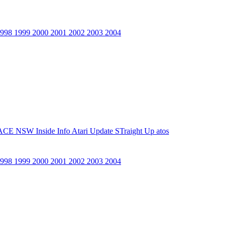
1998
1999
2000
2001
2002
2003
2004
ACE NSW Inside Info
Atari Update
STraight Up
atos
1998
1999
2000
2001
2002
2003
2004