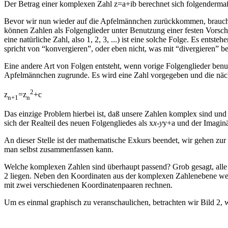
Der Betrag einer komplexen Zahl z=a+ib berechnet sich folgendermaß
Bevor wir nun wieder auf die Apfelmännchen zurückkommen, brauchen w
können Zahlen als Folgenglieder unter Benutzung einer festen Vorschr
eine natürliche Zahl, also 1, 2, 3, ...) ist eine solche Folge. Es entst
spricht von “konvergieren”, oder eben nicht, was mit “divergieren” b
Eine andere Art von Folgen entsteht, wenn vorige Folgenglieder ben
Apfelmännchen zugrunde. Es wird eine Zahl vorgegeben und die nächs
2
z
=z
+c
n+1
n
Das einzige Problem hierbei ist, daß unsere Zahlen komplex sind un
sich der Realteil des neuen Folgengliedes als x
x-y
y+a und der Imaginär
An dieser Stelle ist der mathematische Exkurs beendet, wir gehen zur
man selbst zusammenfassen kann.
Welche komplexen Zahlen sind überhaupt passend? Grob gesagt, alle 
2 liegen. Neben den Koordinaten aus der komplexen Zahlenebene werd
mit zwei verschiedenen Koordinatenpaaren rechnen.
Um es einmal graphisch zu veranschaulichen, betrachten wir Bild 2, w