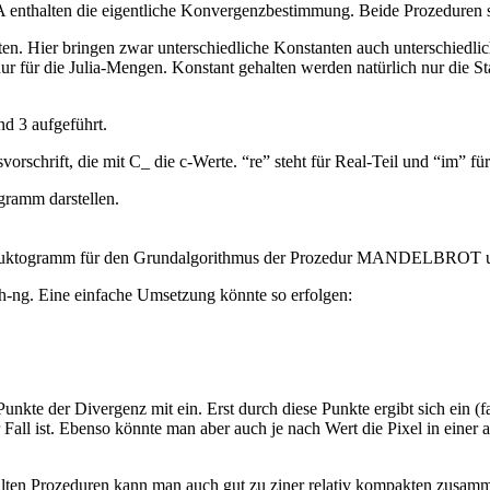
lten die eigentliche Konvergenzbestimmung. Beide Prozeduren sind 
en. Hier bringen zwar unterschiedliche Konstanten auch unterschiedlic
 für die Julia-Mengen. Konstant gehalten werden natürlich nur die Star
 3 aufgeführt.
vorschrift, die mit C_ die c-Werte. “re” steht für Real-Teil und “im” für
gramm darstellen.
truktogramm für den Grundalgorithmus der Prozedur MANDELBROT
ich-ng. Eine einfache Umsetzung könnte so erfolgen:
unkte der Divergenz mit ein. Erst durch diese Punkte ergibt sich ein (
all ist. Ebenso könnte man aber auch je nach Wert die Pixel in einer a
stellten Prozeduren kann man auch gut zu ziner relativ kompakten zus