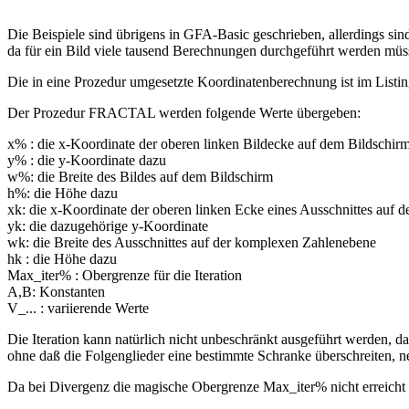
Die Beispiele sind übrigens in GFA-Basic geschrieben, allerdings s
da für ein Bild viele tausend Berechnungen durchgeführt werden müs
Die in eine Prozedur umgesetzte Koordinatenberechnung ist im Listin
Der Prozedur FRACTAL werden folgende Werte übergeben:
x% : die x-Koordinate der oberen linken Bildecke auf dem Bildschir
y% : die y-Koordinate dazu
w%: die Breite des Bildes auf dem Bildschirm
h%: die Höhe dazu
xk: die x-Koordinate der oberen linken Ecke eines Ausschnittes auf
yk: die dazugehörige y-Koordinate
wk: die Breite des Ausschnittes auf der komplexen Zahlenebene
hk : die Höhe dazu
Max_iter% : Obergrenze für die Iteration
A,B: Konstanten
V_... : variierende Werte
Die Iteration kann natürlich nicht unbeschränkt ausgeführt werden,
ohne daß die Folgenglieder eine bestimmte Schranke überschreiten, n
Da bei Divergenz die magische Obergrenze Max_iter% nicht erreicht w