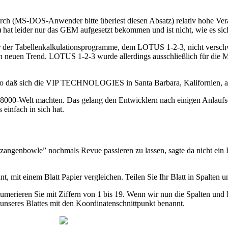
h (MS-DOS-Anwender bitte überlest diesen Absatz) relativ hohe Ver
 hat leider nur das GEM aufgesetzt bekommen und ist nicht, wie es si
 der Tabellenkalkulationsprogramme, dem LOTUS 1-2-3, nicht verschwe
n neuen Trend. LOTUS 1-2-3 wurde allerdings ausschließlich für die
, so daß sich die VIP TECHNOLOGIES in Santa Barbara, Kalifornien, a
68000-Welt machten. Das gelang den Entwicklern nach einigen Anlaufsc
einfach in sich hat.
angenbowle” nochmals Revue passieren zu lassen, sagte da nicht ein P
t, mit einem Blatt Papier vergleichen. Teilen Sie Ihr Blatt in Spalten 
numerieren Sie mit Ziffern von 1 bis 19. Wenn wir nun die Spalten und 
unseres Blattes mit den Koordinatenschnittpunkt benannt.