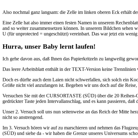
Also nochmal ganz langsam: die Zelle im linken oberen Eck erhält d
Eine Zelle hat also immer einen festen Namen in unserem Rechenblatt,
and so weiter zusammensetzen können. In unserem Bildchen sehen wir 
U (für unprotected = ungeschützt) vereinbart. Das war jetzt ein wenig
Hurra, unser Baby lernt laufen!
Ich gehe davon aus, daß Ihnen das Papierkritzeln zu langweilig gewor
Das leere Arbeitsblatt enthält in der TEXT-Version keine Trennlinie
Doch es dürfte auch dem Laien nicht schwerfallen, sich solch ein Koo
Größe nicht viel anzufangen ist. Begeben wir uns doch auf die Reis
Versuchen Sie mit der CURSORTASTE (SÜD) über die 20 Reihen-Grenze
gedrückter Taste jeden Intervallanschlag, und es kann passieren, daß
Unser 2. Versuch soll uns nun seitenweise an das Reich der Mitte 
nicht so anstrengend.
Im 3. Versuch hören wir auf zu marschieren und nehmen das Flugze
(SÜD) und siehe da - wir haben die Grenze unseres Universums schon 