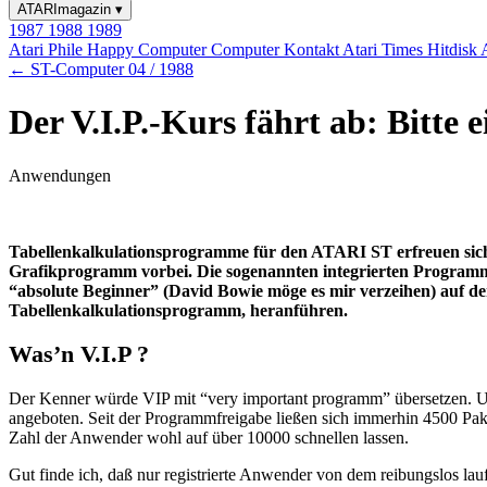
ATARImagazin
▾
1987
1988
1989
Atari Phile
Happy Computer
Computer Kontakt
Atari Times
Hitdisk
← ST-Computer 04 / 1988
Der V.I.P.-Kurs fährt ab: Bitte e
Anwendungen
Tabellenkalkulationsprogramme für den ATARI ST erfreuen sich
Grafikprogramm vorbei. Die sogenannten integrierten Programm
“absolute Beginner” (David Bowie möge es mir verzeihen) auf 
Tabellenkalkulationsprogramm, heranführen.
Was’n V.I.P ?
Der Kenner würde VIP mit “very important programm” übersetzen. U
angeboten. Seit der Programmfreigabe ließen sich immerhin 4500 Pake
Zahl der Anwender wohl auf über 10000 schnellen lassen.
Gut finde ich, daß nur registrierte Anwender von dem reibungslos