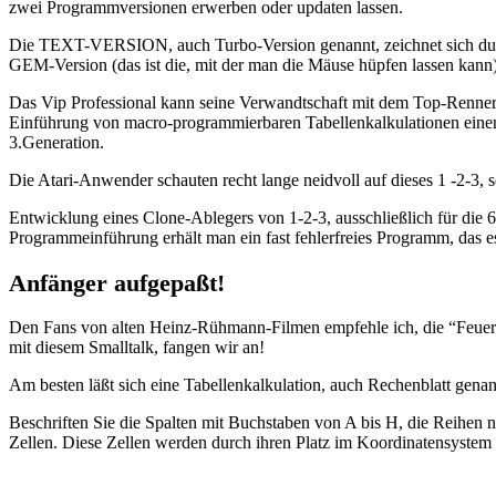
zwei Programmversionen erwerben oder updaten lassen.
Die TEXT-VERSION, auch Turbo-Version genannt, zeichnet sich durc
GEM-Version (das ist die, mit der man die Mäuse hüpfen lassen kann)
Das Vip Professional kann seine Verwandtschaft mit dem Top-Renner
Einführung von macro-programmierbaren Tabellenkalkulationen eine
3.Generation.
Die Atari-Anwender schauten recht lange neidvoll auf dieses 1 -2-3
Entwicklung eines Clone-Ablegers von 1-2-3, ausschließlich für die 
Programmeinführung erhält man ein fast fehlerfreies Programm, das es 
Anfänger aufgepaßt!
Den Fans von alten Heinz-Rühmann-Filmen empfehle ich, die “Feuerz
mit diesem Smalltalk, fangen wir an!
Am besten läßt sich eine Tabellenkalkulation, auch Rechenblatt genann
Beschriften Sie die Spalten mit Buchstaben von A bis H, die Reihen 
Zellen. Diese Zellen werden durch ihren Platz im Koordinatensystem 