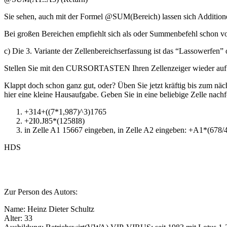
Sie sehen, auch mit der Formel @SUM(Bereich) lassen sich Addition
Bei großen Bereichen empfiehlt sich als oder Summenbefehl schon vo
c) Die 3. Variante der Zellenbereichserfassung ist das “Lassowerfen” 
Stellen Sie mit den CURSORTASTEN Ihren Zellenzeiger wieder auf Z
Klappt doch schon ganz gut, oder? Üben Sie jetzt kräftig bis zum n
hier eine kleine Hausaufgabe. Geben Sie in eine beliebige Zelle nach
+314+((7*1,987)^3)1765
+2I0.J85*(1258I8)
in Zelle A1 15667 eingeben, in Zelle A2 eingeben: +A1*(678/
HDS
Zur Person des Autors:
Name: Heinz Dieter Schultz
Alter: 33