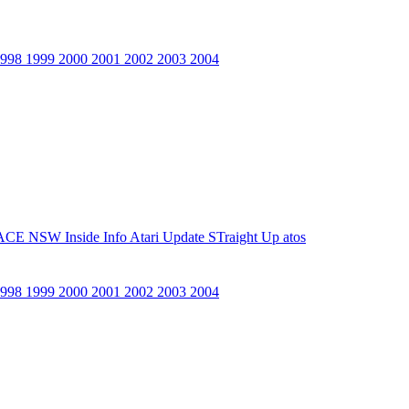
1998
1999
2000
2001
2002
2003
2004
ACE NSW Inside Info
Atari Update
STraight Up
atos
1998
1999
2000
2001
2002
2003
2004