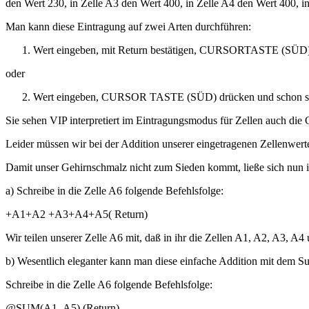
den Wert 230, in Zelle A3 den Wert 400, in Zelle A4 den Wert 400, i
Man kann diese Eintragung auf zwei Arten durchführen:
Wert eingeben, mit Return bestätigen, CURSORTASTE (SÜD) z
oder
Wert eingeben, CURSOR TASTE (SÜD) drücken und schon sind
Sie sehen VIP interpretiert im Eintragungsmodus für Zellen auc
Leider müssen wir bei der Addition unserer eingetragenen Zellenwert
Damit unser Gehirnschmalz nicht zum Sieden kommt, ließe sich nun i
a) Schreibe in die Zelle A6 folgende Befehlsfolge:
+A1+A2 +A3+A4+A5( Return)
Wir teilen unserer Zelle A6 mit, daß in ihr die Zellen A1, A2, A3, A
b) Wesentlich eleganter kann man diese einfache Addition mit dem 
Schreibe in die Zelle A6 folgende Befehlsfolge:
@SUM(A1..A5) (Return)