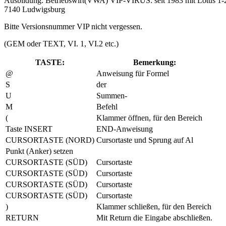
Ausbildung: Betriebswirt(VWA) VIP-VIRUS: seit 1983 mit Lotus 1-2
7140 Ludwigsburg
Bitte Versionsnummer VIP nicht vergessen.
(GEM oder TEXT, VI. 1, VI.2 etc.)
TASTE:
Bemerkung:
@
Anweisung für Formel
S
der
U
Summen-
M
Befehl
(
Klammer öffnen, für den Bereich
Taste INSERT
END-Anweisung
CURSORTASTE (NORD)
Cursortaste und Sprung auf Al
Punkt (Anker) setzen
CURSORTASTE (SÜD)
Cursortaste
CURSORTASTE (SÜD)
Cursortaste
CURSORTASTE (SÜD)
Cursortaste
CURSORTASTE (SÜD)
Cursortaste
)
Klammer schließen, für den Bereich
RETURN
Mit Return die Eingabe abschließen.