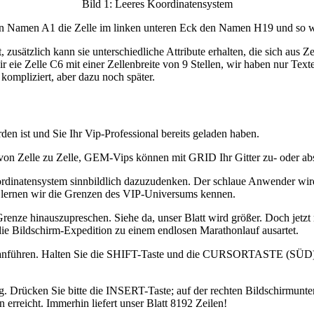
Bild 1: Leeres Koordinatensystem
en Namen A1 die Zelle im linken unteren Eck den Namen H19 und so we
 zusätzlich kann sie unterschiedliche Attribute erhalten, die sich aus
eie Zelle C6 mit einer Zellenbreite von 9 Stellen, wir haben nur Text
 kompliziert, aber dazu noch später.
den ist und Sie Ihr Vip-Professional bereits geladen haben.
n von Zelle zu Zelle, GEM-Vips können mit GRID Ihr Gitter zu- oder ab
rdinatensystem sinnbildlich dazuzudenken. Der schlaue Anwender wird sc
e, lernen wir die Grenzen des VIP-Universums kennen.
 hinauszupreschen. Siehe da, unser Blatt wird größer. Doch jetzt ru
 die Bildschirm-Expedition zu einem endlosen Marathonlauf ausartet.
heranführen. Halten Sie die SHIFT-Taste und die CURSORTASTE (SÜD) g
ug. Drücken Sie bitte die INSERT-Taste; auf der rechten Bildschirm
erreicht. Immerhin liefert unser Blatt 8192 Zeilen!