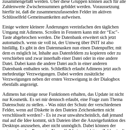
zusammengefaßt werden. Über diese Gruppen können auch für alle
Zahlenwerte Zwischensummen gebildet werden. Voraussetzung
hierfür ist, daß die zusammenzufassenden Felder im aktiven
Schlüsselfeld Gemeinsamkeiten aufweisen.
Einige weitere kleinere Änderungen vereinfachen den täglichen
Umgang mit Adimens. Scrollen in Fenstern kann mit der “Esc"-
Taste abgebrochen werden. Die Datenbank erweitert sich jetzt
automatisch. wenn sie voll ist, der Umweg über INIT ist also
hinfällig. Es gibt in den Datenmasken nun einen Datenpuffer, mit
dem es möglich ist, Inhalte aus Datenfeldern zu kopieren oder zu
verschieben und zwar innerhalb einer Datei oder in eine andere
Datei. Dabei kann die andere Datei auch in einer anderen
Datenbank enthalten sein. Schließlich erlaubt Adimens jetzt auch
mehrdeutige Verzweigungen. Dabei werden zusätzliche
Verzweigungen neben der ersten Verzweigung in der Dialogbox
ebenfalls angezeigt.
Adimens hat einige neue Funktionen erhalten, das Update ist nicht
nur Kosmetik. Es sei mir dennoch erlaubt, eine Frage zum Thema
Datenschutz zu stellen. - Was nützt der Schutz der verschiedenen
Felder, wenn auf Diskette in den Dateien Zeichenketten nicht
verschlüsselt werden? - Es ist zwar unwahrscheinlich, daß jemand
mal auf die Idee kommt, sich Dateien über die Anzeigefunktion des
Desktops anzusehen, aber nicht unmöglich. Dabei können der