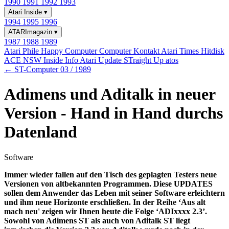
1990
1991
1992
1993
Atari Inside
▾
1994
1995
1996
ATARImagazin
▾
1987
1988
1989
Atari Phile
Happy Computer
Computer Kontakt
Atari Times
Hitdisk
ACE NSW Inside Info
Atari Update
STraight Up
atos
← ST-Computer 03 / 1989
Adimens und Aditalk in neuer
Version - Hand in Hand durchs
Datenland
Software
Immer wieder fallen auf den Tisch des geplagten Testers neue
Versionen von altbekannten Programmen. Diese UPDATES
sollen dem Anwender das Leben mit seiner Software erleichtern
und ihm neue Horizonte erschließen. In der Reihe ‘Aus alt
mach neu' zeigen wir Ihnen heute die Folge ‘ADIxxxx 2.3’.
Sowohl von Adimens ST als auch von Aditalk ST liegt