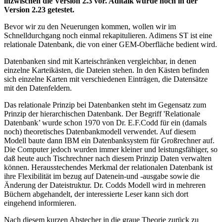
inzwischen die Version 2.3 vor. Aditalk wurde noch in der
Version 2.23 getestet.
Bevor wir zu den Neuerungen kommen, wollen wir im
Schnelldurchgang noch einmal rekapitulieren. Adimens ST ist eine
relationale Datenbank, die von einer GEM-Oberfläche bedient wird.
Datenbanken sind mit Karteischränken vergleichbar, in denen
einzelne Karteikästen, die Dateien stehen. In den Kästen befinden
sich einzelne Karten mit verschiedenen Einträgen, die Datensätze
mit den Datenfeldern.
Das relationale Prinzip bei Datenbanken steht im Gegensatz zum
Prinzip der hierarchischen Datenbank. Der Begriff 'Relationale
Datenbank’ wurde schon 1970 von Dr. E.F.Codd für ein (damals
noch) theoretisches Datenbankmodell verwendet. Auf diesem
Modell baute dann IBM ein Datenbanksystem für Großrechner auf.
Die Computer jedoch wurden immer kleiner und leistungsfähiger, so
daß heute auch Tischrechner nach diesem Prinzip Daten verwalten
können. Herausstechendes Merkmal der relationalen Datenbank ist
ihre Flexibilität im bezug auf Datenein-und -ausgabe sowie die
Änderung der Dateistruktur. Dr. Codds Modell wird in mehreren
Büchern abgehandelt, der interessierte Leser kann sich dort
eingehend informieren.
Nach diesem kurzen Abstecher in die graue Theorie zurück zu