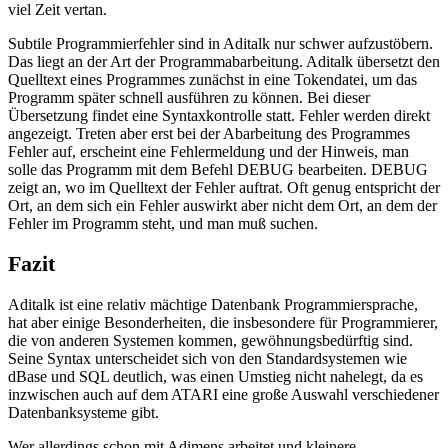
viel Zeit vertan.
Subtile Programmierfehler sind in Aditalk nur schwer aufzustöbern.
Das liegt an der Art der Programmabarbeitung. Aditalk übersetzt den
Quelltext eines Programmes zunächst in eine Tokendatei, um das
Programm später schnell ausführen zu können. Bei dieser
Übersetzung findet eine Syntaxkontrolle statt. Fehler werden direkt
angezeigt. Treten aber erst bei der Abarbeitung des Programmes
Fehler auf, erscheint eine Fehlermeldung und der Hinweis, man
solle das Programm mit dem Befehl DEBUG bearbeiten. DEBUG
zeigt an, wo im Quelltext der Fehler auftrat. Oft genug entspricht der
Ort, an dem sich ein Fehler auswirkt aber nicht dem Ort, an dem der
Fehler im Programm steht, und man muß suchen.
Fazit
Aditalk ist eine relativ mächtige Datenbank Programmiersprache,
hat aber einige Besonderheiten, die insbesondere für Programmierer,
die von anderen Systemen kommen, gewöhnungsbedürftig sind.
Seine Syntax unterscheidet sich von den Standardsystemen wie
dBase und SQL deutlich, was einen Umstieg nicht nahelegt, da es
inzwischen auch auf dem ATARI eine große Auswahl verschiedener
Datenbanksysteme gibt.
Wer allerdings schon mit Adimens arbeitet und kleinere