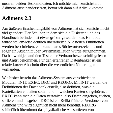
unseren beiden Testkandidaten. Ich möchte mich zunächst mit
Adimens auseinandersetzen, bevor ich dann auf Aditalk komme.
Adimens 2.3
Am äußeren Erscheinungsbild von Adimens hat sich zunächst nicht
viel geändert. Der Schuber, in dem sich die Disketten und das
Handbuch befinden, ist etwas größer geworden, das Handbuch
wurde stellenweise deutlich überarbeitet. Alle neuen Funktionen
werden beschrieben, ein brauchbares Stichwortverzeichnis und
sogar ein Abschnitt über Systeminstallation wurde aufgenommen.
Da hat wohl jemand den Test einer Verbraucherzeitschrift gelesen
und Angst bekommen. Für den erfahrenen Datenbänker ist ein
relativ kurzer Abschnitt über die wesentlichen Neuerungen
vorhanden.
Wie bisher besteht das Adimens-System aus verschiedenen
Modulen, INIT, EXEC, DRC und REORG. Mit INIT werden die
Definitionen der Datenbank erstellt, also definiert, was die
Karteikarten enthalten sollen und in welchen Kasten sie gehören. In
EXEC kann man die Daten verwalten, also Daten eingeben, suchen,
sortieren und ausgeben. DRC ist ein Relikt früherer Versionen von
Adimens und wird eigentlich nicht mehr benötigt. REORG
schließlich übernimmt das physikalische Aussortieren von