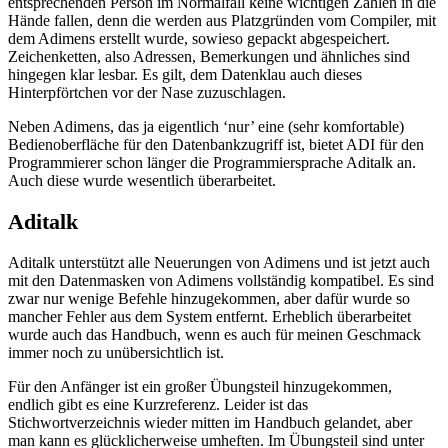
entsprechenden Person im Normalfall keine wichtigen Zahlen in die
Hände fallen, denn die werden aus Platzgründen vom Compiler, mit
dem Adimens erstellt wurde, sowieso gepackt abgespeichert.
Zeichenketten, also Adressen, Bemerkungen und ähnliches sind
hingegen klar lesbar. Es gilt, dem Datenklau auch dieses
Hinterpförtchen vor der Nase zuzuschlagen.
Neben Adimens, das ja eigentlich ‘nur’ eine (sehr komfortable)
Bedienoberfläche für den Datenbankzugriff ist, bietet ADI für den
Programmierer schon länger die Programmiersprache Aditalk an.
Auch diese wurde wesentlich überarbeitet.
Aditalk
Aditalk unterstützt alle Neuerungen von Adimens und ist jetzt auch
mit den Datenmasken von Adimens vollständig kompatibel. Es sind
zwar nur wenige Befehle hinzugekommen, aber dafür wurde so
mancher Fehler aus dem System entfernt. Erheblich überarbeitet
wurde auch das Handbuch, wenn es auch für meinen Geschmack
immer noch zu unübersichtlich ist.
Für den Anfänger ist ein großer Übungsteil hinzugekommen,
endlich gibt es eine Kurzreferenz. Leider ist das
Stichwortverzeichnis wieder mitten im Handbuch gelandet, aber
man kann es glücklicherweise umheften. Im Übungsteil sind unter