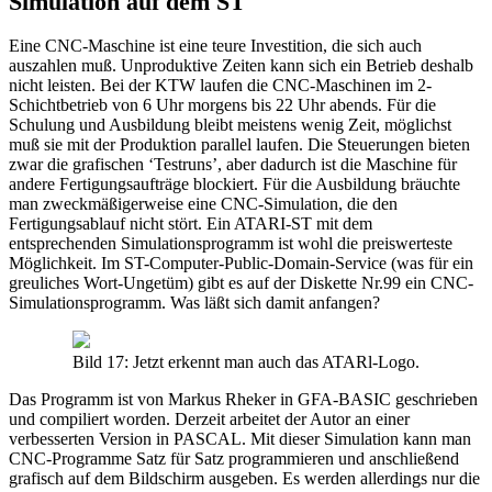
Simulation auf dem ST
Eine CNC-Maschine ist eine teure Investition, die sich auch
auszahlen muß. Unproduktive Zeiten kann sich ein Betrieb deshalb
nicht leisten. Bei der KTW laufen die CNC-Maschinen im 2-
Schichtbetrieb von 6 Uhr morgens bis 22 Uhr abends. Für die
Schulung und Ausbildung bleibt meistens wenig Zeit, möglichst
muß sie mit der Produktion parallel laufen. Die Steuerungen bieten
zwar die grafischen ‘Testruns’, aber dadurch ist die Maschine für
andere Fertigungsaufträge blockiert. Für die Ausbildung bräuchte
man zweckmäßigerweise eine CNC-Simulation, die den
Fertigungsablauf nicht stört. Ein ATARI-ST mit dem
entsprechenden Simulationsprogramm ist wohl die preiswerteste
Möglichkeit. Im ST-Computer-Public-Domain-Service (was für ein
greuliches Wort-Ungetüm) gibt es auf der Diskette Nr.99 ein CNC-
Simulationsprogramm. Was läßt sich damit anfangen?
Bild 17: Jetzt erkennt man auch das ATARl-Logo.
Das Programm ist von Markus Rheker in GFA-BASIC geschrieben
und compiliert worden. Derzeit arbeitet der Autor an einer
verbesserten Version in PASCAL. Mit dieser Simulation kann man
CNC-Programme Satz für Satz programmieren und anschließend
grafisch auf dem Bildschirm ausgeben. Es werden allerdings nur die