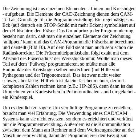
Die Zeichnung ist aus einzelnen Elementen - Linien und Kreisbögen
- aufgebaut. Die Elemente der CAD-Zeichnung dienen dem CAM-
Teil als Grundlage für die Programmerstellung. Ein regelmäßiges n-
Eck (auf deutsch ein STOP-Schild mit mehr Ecken) symbolisiert auf
dem Bildschirm den Fräser. Das Grundprinzip der Programmierung
besteht nun darin, daß man die einzelnen Elemente der Zeichnung
‘antippen’ kann und das CAM-Programm die Fräserbahn berechnet
und darstellt (Bild 10). Auf dem Bild sieht man auch sehr schön die
Radiuskorrektur. Die Fräsermittelpunktsbahn folgt exakt mit dem
Abstand des Fräserradius’ der Werkstückkontur. Wollte man dieses
Teil auf dem ‘Fußweg’ programmieren, so müßte man alle
Endpunkte der Kreisbögen selber ausrechnen (mit Hilfe von
Pythagoras und der Trigonometrie). Das ist zwar nicht weiter
schwer, aber lästig. Hilfreich ist da ein Taschenrechner, der mit
komplexen Zahlen rechnen kann (z.B.: HP-28S), denn dann ist das
Umrechnen von Kartesischen in Polarkoordinaten - und umgekehrt -
ein Kinderspiel.
Um es deutlich zu sagen: Um vernünftige Programme zu erstellen,
braucht man viel Erfahrung. Die Verwendung eines CAD/CAM-
Systems kann sie nicht ersetzen, sondern es erleichtert und verkürzt
nur die Programmentwicklung. Außerdem ist die Kommunikation
zwischen dem Mann am Rechner und dem Werkzeugmacher an der
Maschine sehr wichtig, damit der Programmierer den Bezug zur