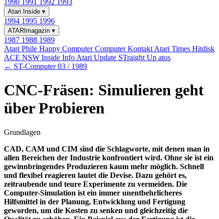
1990
1991
1992
1993
Atari Inside
▾
1994
1995
1996
ATARImagazin
▾
1987
1988
1989
Atari Phile
Happy Computer
Computer Kontakt
Atari Times
Hitdisk
ACE NSW Inside Info
Atari Update
STraight Up
atos
← ST-Computer 03 / 1989
CNC-Fräsen: Simulieren geht
über Probieren
Grundlagen
CAD, CAM und CIM sind die Schlagworte, mit denen man in
allen Bereichen der Industrie konfrontiert wird. Ohne sie ist ein
gewinnbringendes Produzieren kaum mehr möglich. Schnell
und flexibel reagieren lautet die Devise. Dazu gehört es,
zeitraubende und teure Experimente zu vermeiden. Die
Computer-Simulation ist ein immer unentbehrlicheres
Hilfsmittel in der Planung, Entwicklung und Fertigung
geworden, um die Kosten zu senken und gleichzeitig die