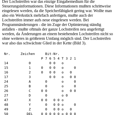
Der Lochstreifen war das einzige Eingabemedium für die
Steuerungsinformationen. Diese Informationen mußten schrittweise
eingelesen werden, da die Speicherfähigkeit gering war. Wollte man
also ein Werkstück mehrfach anfertigen, mußte auch der
Lochstreifen immer aufs neue eingelesen werden. Bei
Programmänderungen - die im Zuge der Optimierung ständig
anfallen - mußte oftmals der ganze Lochstreifen neu angefertigt
werden, da Änderungen an einem bestehenden Lochstreifen nicht so
ohne weiteres in größerem Umfang möglich sind. Der Lochstreifen
war also das schwächste Glied in der Kette (Bild 3).
Nr.     Zeichen     Bit-Nr.

                  P 7 6 5 4 T 3 2 1

14          0         0 0   o

15          1     0   0 0   o     0

16          2     0   0 0   o   0

17          3         0 0   o   0 0

24          A       0       o     0

25          B       0       o     0

26          C     0 0       o   0 0

27          D       0       o 0

47          X     0 0   0 0 o

48          Y       0   0 0 o     0

49          Z       0   0 0 o   0
