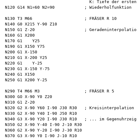
                                  K: Tiefe der ersten 
N120 G14 N1=60 N2=90            ; Wiederholfunktion

N130 T3 M66                     ; FRÄSER R 10

N140 G0 X215 Y-90 Z10 

N150 G1 Z-20                    ; Geradeninterpolation

N160 G1 X200 

N170 G1    Y25 

N190 G1 X150 Y75 

N200 G1 X-150 

N210 G1 X-200 Y25 

N220 G1    Y-25 

N230 G1 X-150 Y-75 

N240 G1 X150 

N250 G1 X200 Y-25 

N290 T4 M66 M3                  ; FRÄSER R 5

N300 GO X-90 Y0 Z20 

N310 G1 Z-20  

N320 G2 X-90 Y60 I-90 J30 R30   ; Kreisinterpolation i
N330 G2 X-90 Y40 I-90 J50 R10 

N340 G3 X-90 Y20 I-90 J30 R10   ; ... im Gegenuhrzeige
N350 G2 X-90 Y-40 I-90 J-10 R30 

N360 G2 X-90 Y-20 I-90 J-30 R10 

N370 G3 X-90 Y0 I-90 J-10 R10 
