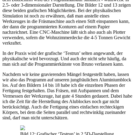
2.5- oder 3-dimensionaler Darstellung. Die Bilder 12 und 13 zeigen
diese beiden grafischen Möglichkeiten. Bei der physikalischen
Simulation ist noch zu erwähnen, daß man anstelle eines
Werkzeuges in die Fräsmaschine auch einen Stift einspannen kann,
der dann die programmierten Konturen auf einem Papier
nachzeichnet. Eine CNC-Maschine läßt sich also auch als Plotter
verwenden, sofern die Wohnzimmerdecke die 4-5 Tonnen Gewicht
verkraftet.
In der Praxis wird der grafische ‘Testrun’ selten angewandt, der
physikalische wird bevorzugt. Und auch der nicht sehr häufig, da
man sich auf die Programmierkünste von Bruno verlassen kann.
Nachdem wir keine gravierenden Mängel festgestellt haben, lassen
wir also das Programm auf unseren jungfräulichen Aluminiumblock
los. Auf den Bildern 14 bis 18 habe ich die einzelnen Phasen der
Fertigung festgehalten. Das Fräsen, mit Aufspannen und dem
Vermessen der Werkzeuge, hat gute 4 Stunden gedauert. Dabei habe
ich die Zeit für die Herstellung des Alublockes noch gar nicht
berücksichtigt. Auch die Fertigung eines einfachen rechteckigen
Körpers, bei dem die Seiten parallel und rechtwinklig zueinander
sind, darf man nicht unterschätzen.
Bild 12: Grafischer ‘Testrun’ in 2.5D-Darstellung.