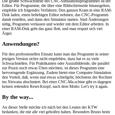
Die größte Schwachstelle des CNC-Simulationsprogrammes ist der
Editor. Für Programme, die über eine Bildschirmseite hinausgehen,
empfehle ich folgendes Verfahren: Den ganzen Kram in eine RAM-
Disk laden, einen beliebigen Editor nehmen, das CNC-Programm
damit erstellen, und dann den Simulator starten. Sind Änderungen
nötig, Programm verlassen und wieder mit dem Editor arbeiten. In
einer RAM-Disk geht das ganz flott, und man erspart sich viel
Ärger.
Anwendungen?
Für den professionellen Einsatz kann man das Programm in seiner
jetzigen Version sicher nicht empfehlen, dazu hat es zu viele
Schwachstellen. Für Praktikanten oder Auszubildende, die parallel
zur Praxis noch etwas Üben möchten, ist dieses Programm eine
hervorragende Ergänzung. Zudem bietet eine Computer-Simulation
den Vorteil, daß, wenn mal etwas schiefgeht, höchstens der Rechner
ins Nirwana abschmiert. Bei einer CNC-Ma-schine gibt es dagegen
keinen rettenden Reset-Knopf, nach dem Motto: Let’s try it again.
By the way...
An dieser Stelle möchte ich mich bei den Leuten der KTW
bedanken, die mir alle viel geholfen haben. Besonders Bruno beim