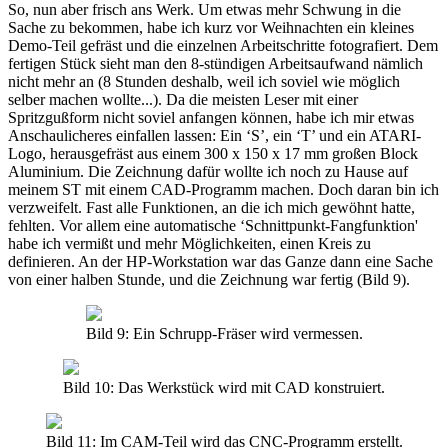
So, nun aber frisch ans Werk. Um etwas mehr Schwung in die
Sache zu bekommen, habe ich kurz vor Weihnachten ein kleines
Demo-Teil gefräst und die einzelnen Arbeitschritte fotografiert. Dem
fertigen Stück sieht man den 8-stündigen Arbeitsaufwand nämlich
nicht mehr an (8 Stunden deshalb, weil ich soviel wie möglich
selber machen wollte...). Da die meisten Leser mit einer
Spritzgußform nicht soviel anfangen können, habe ich mir etwas
Anschaulicheres einfallen lassen: Ein ‘S’, ein ‘T’ und ein ATARI-
Logo, herausgefräst aus einem 300 x 150 x 17 mm großen Block
Aluminium. Die Zeichnung dafür wollte ich noch zu Hause auf
meinem ST mit einem CAD-Programm machen. Doch daran bin ich
verzweifelt. Fast alle Funktionen, an die ich mich gewöhnt hatte,
fehlten. Vor allem eine automatische ‘Schnittpunkt-Fangfunktion'
habe ich vermißt und mehr Möglichkeiten, einen Kreis zu
definieren. An der HP-Workstation war das Ganze dann eine Sache
von einer halben Stunde, und die Zeichnung war fertig (Bild 9).
Bild 9: Ein Schrupp-Fräser wird vermessen.
Bild 10: Das Werkstück wird mit CAD konstruiert.
Bild 11: Im CAM-Teil wird das CNC-Programm erstellt.