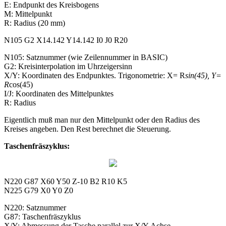
E: Endpunkt des Kreisbogens
M: Mittelpunkt
R: Radius (20 mm)
N105 G2 X14.142 Y14.142 I0 J0 R20
N105: Satznummer (wie Zeilennummer in BASIC)
G2: Kreisinterpolation im Uhrzeigersinn
X/Y: Koordinaten des Endpunktes. Trigonometrie: X= R
sin(45), Y=
R
cos(45)
I/J: Koordinaten des Mittelpunktes
R: Radius
Eigentlich muß man nur den Mittelpunkt oder den Radius des
Kreises angeben. Den Rest berechnet die Steuerung.
Taschenfräszyklus:
N220 G87 X60 Y50 Z-10 B2 R10 K5
N225 G79 X0 Y0 Z0
N220: Satznummer
G87: Taschenfräszyklus
X/Y: Abmessung der Tasche parallel zur X/Y-Achse