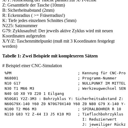
Z: Gesamttiefe der Tasche (10mm)
B: Sicherheitsabstand (2mm)
R: Eckenradius ( >= Fräserradius!)
K: Tiefe jedes einzelnen Schnittes (5mm)
N225: Satznummer
G79: Zyklusaufruf: Der jeweils aktive Zyklus wird mit neuen
Koordinaten aufgerufen
X/Y/Z: Taschenmittelpunkt (muß mit 3 Koordinaten festgelegt
werden)
Tabelle 1: Zwei Beispiele mit komplexeren Sätzen
# Beispiel einer CNC-Simulation
%PM                             ; Kennung für CNC-Prog
N68001                          ; Programm-Nummer

N10 G17                         ; NULLPUNKT IM MITTELP
N30 T1 M66 M3                   ; Werkzeugwechsel SENK
N40 GO X0 Y0 Z20 1 Eilgang

N50G81 Y2Z-3M3 : Bohrzyklus Y: Sicherheitsabstand Z: B
N60G79X-140 Y60 Z0 N70G79X140 Y60 Z0 N80 G79 X-140 Y-6
N100 T2 M66 M3                  ; SPIRALBOHRER R 10

N110 G83 Y2 Z-44 I3 J5 K10 M3   ; Tieflochbohrzyklus Y
                                  I: Reduzierwert

                                  J: jeweiliger Rückzu