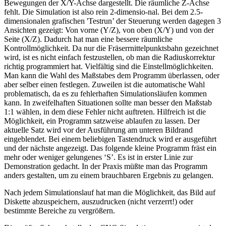
Bewegungen der X/Y-Achse dargestellt. Die räumliche Z-Achse
fehlt. Die Simulation ist also rein 2-dimensio-nal. Bei dem 2.5-
dimensionalen grafischen 'Testrun’ der Steuerung werden dagegen 3
Ansichten gezeigt: Von vorne (Y/Z), von oben (X/Y) und von der
Seite (X/Z). Dadurch hat man eine bessere räumliche
Kontrollmöglichkeit. Da nur die Fräserrnittelpunktsbahn gezeichnet
wird, ist es nicht einfach festzustellen, ob man die Radiuskorrektur
richtig programmiert hat. Vielfältig sind die Einstellmöglichkeiten.
Man kann die Wahl des Maßstabes dem Programm überlassen, oder
aber selber einen festlegen. Zuweilen ist die automatische Wahl
problematisch, da es zu fehlerhaften Simulationsläufen kommen
kann. In zweifelhaften Situationen sollte man besser den Maßstab
1:1 wählen, in dem diese Fehler nicht auftreten. Hilfreich ist die
Möglichkeit, ein Programm satzweise ablaufen zu lassen. Der
aktuelle Satz wird vor der Ausführung am unteren Bildrand
eingeblendet. Bei einem beliebigen Tastendruck wird er ausgeführt
und der nächste angezeigt. Das folgende kleine Programm fräst ein
mehr oder weniger gelungenes ‘S’. Es ist in erster Linie zur
Demonstration gedacht. In der Praxis müßte man das Programm
anders gestalten, um zu einem brauchbaren Ergebnis zu gelangen.
Nach jedem Simulationslauf hat man die Möglichkeit, das Bild auf
Diskette abzuspeichern, auszudrucken (nicht verzerrt!) oder
bestimmte Bereiche zu vergrößern.