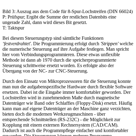
Bild 3: Auszug aus dem Code für 8-Spur-Lochstreifen (DIN 66024)
P: Prüfspur; Ergibt die Summe der restlichen Datenbits eine
ungerade Zahl, dann wird dieses Bit gesetzt.
T: Taktspur
Bei diesem Steuerungstyp sind sämtliche Funktionen
‘festverdrahtet'
. Die Programmierung erfolgt durch
'Strippen'
welche
die numerische Steuerung auf ihre Aufgabe festlegen. Man spricht
hier vom Verbindungsprogrammieren. Diese etwas unflexible
Methode ist dann ab 1970 durch die speicherprogrammierte
Steuerung schrittweise ersetzt worden. Es erfolgte also der
Übergang von der NC- zur CNC-Steuerung.
Durch den Einsatz von Mikroprozessoren für die Steuerung konnte
man nun die aufgabenspezifische Hardware durch flexible Software
ersetzen. Dabei ist die Eingabe immer komfortabler geworden. Der
Lochstreifen wird in zunehmendem Maße durch magnetische
Datenträger wie Band oder Schlaffies (Floppy-Disk) ersetzt. Häufig
kann man auf eigene Datenträger an der Maschine ganz verzichten,
bieten doch die modernen Werkzeugmaschinen - über
entsprechende Schnittstellen (RS-232C) - die Möglichkeit zur
Kopplung mit einem externen Rechnersystem (CAD/CAM).
Dadurch ist auch die Programmpflege einfacher und komfortabler
geworden. Die Steuerungen können mehrere Programme