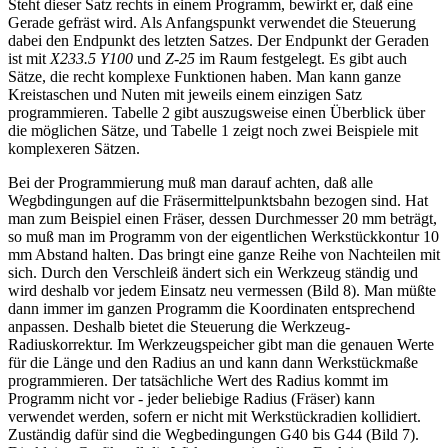
Steht dieser Satz rechts in einem Programm, bewirkt er, daß eine
Gerade gefräst wird. Als Anfangspunkt verwendet die Steuerung
dabei den Endpunkt des letzten Satzes. Der Endpunkt der Geraden
ist mit
X233.5 Y100
und
Z-25
im Raum festgelegt. Es gibt auch
Sätze, die recht komplexe Funktionen haben. Man kann ganze
Kreistaschen und Nuten mit jeweils einem einzigen Satz
programmieren. Tabelle 2 gibt auszugsweise einen Überblick über
die möglichen Sätze, und Tabelle 1 zeigt noch zwei Beispiele mit
komplexeren Sätzen.
Bei der Programmierung muß man darauf achten, daß alle
Wegbdingungen auf die Fräsermittelpunktsbahn bezogen sind. Hat
man zum Beispiel einen Fräser, dessen Durchmesser 20 mm beträgt,
so muß man im Programm von der eigentlichen Werkstückkontur 10
mm Abstand halten. Das bringt eine ganze Reihe von Nachteilen mit
sich. Durch den Verschleiß ändert sich ein Werkzeug ständig und
wird deshalb vor jedem Einsatz neu vermessen (Bild 8). Man müßte
dann immer im ganzen Programm die Koordinaten entsprechend
anpassen. Deshalb bietet die Steuerung die Werkzeug-
Radiuskorrektur. Im Werkzeugspeicher gibt man die genauen Werte
für die Länge und den Radius an und kann dann Werkstückmaße
programmieren. Der tatsächliche Wert des Radius kommt im
Programm nicht vor - jeder beliebige Radius (Fräser) kann
verwendet werden, sofern er nicht mit Werkstückradien kollidiert.
Zuständig dafür sind die Wegbedingungen G40 bis G44 (Bild 7).