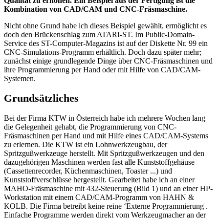
Qualität zu erhöhen. Ein Beispiel aus der Fertigung ist die
Kombination von CAD/CAM und CNC-Fräsmaschine.
Nicht ohne Grund habe ich dieses Beispiel gewählt, ermöglicht es
doch den Brückenschlag zum ATARI-ST. Im Public-Domain-
Service des ST-Computer-Magazins ist auf der Diskette Nr. 99 ein
CNC-Simulations-Programm erhältlich. Doch dazu später mehr;
zunächst einige grundlegende Dinge über CNC-Fräsmaschinen und
ihre Programmierung per Hand oder mit Hilfe von CAD/CAM-
Systemen.
Grundsätzliches
Bei der Firma KTW in Österreich habe ich mehrere Wochen lang
die Gelegenheit gehabt, die Programmierung von CNC-
Fräsmaschinen per Hand und mit Hilfe eines CAD/CAM-Systems
zu erlernen. Die KTW ist ein Lohnwerkzeugbau, der
Spritzgußwerkzeuge herstellt. Mit Spritzgußwerkzeugen und den
dazugehörigen Maschinen werden fast alle Kunststoffgehäuse
(Cassettenrecorder, Küchenmaschinen, Toaster ...) und
Kunststoffverschlüsse hergestellt. Gearbeitet habe ich an einer
MAHO-Fräsmaschine mit 432-Steuerung (Bild 1) und an einer HP-
Workstation mit einem CAD/CAM-Programm von HAHN &
KOLB. Die Firma betreibt keine reine ‘Externe Programmierung .
Einfache Programme werden direkt vom Werkzeugmacher an der