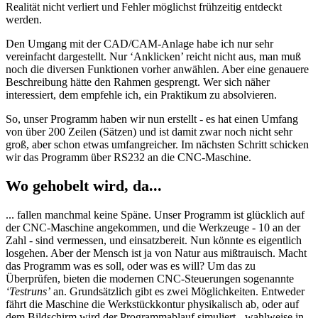
Realität nicht verliert und Fehler möglichst frühzeitig entdeckt
werden.
Den Umgang mit der CAD/CAM-Anlage habe ich nur sehr
vereinfacht dargestellt. Nur ‘Anklicken’ reicht nicht aus, man muß
noch die diversen Funktionen vorher anwählen. Aber eine genauere
Beschreibung hätte den Rahmen gesprengt. Wer sich näher
interessiert, dem empfehle ich, ein Praktikum zu absolvieren.
So, unser Programm haben wir nun erstellt - es hat einen Umfang
von über 200 Zeilen (Sätzen) und ist damit zwar noch nicht sehr
groß, aber schon etwas umfangreicher. Im nächsten Schritt schicken
wir das Programm über RS232 an die CNC-Maschine.
Wo gehobelt wird, da...
... fallen manchmal keine Späne. Unser Programm ist glücklich auf
der CNC-Maschine angekommen, und die Werkzeuge - 10 an der
Zahl - sind vermessen, und einsatzbereit. Nun könnte es eigentlich
losgehen. Aber der Mensch ist ja von Natur aus mißtrauisch. Macht
das Programm was es soll, oder was es will? Um das zu
Überprüfen, bieten die modernen CNC-Steuerungen sogenannte
‘Testruns’
an. Grundsätzlich gibt es zwei Möglichkeiten. Entweder
fährt die Maschine die Werkstückkontur physikalisch ab, oder auf
dem Bildschirm wird der Programmablauf simuliert - wahlweise in