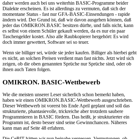
daher werden auch bei uns weiterhin BASIC-Programme beider
Dialekte erscheinen. Es ist allerdings zu vermuten, daß sich der
momentane Status - fast nur GFA-BASIC-Einsendungen - rapide
ändern wird. Der Grund ist, daß wir davon ausgehen können, daß
jeder das OMIKRON.BASIC besitzen dürfte, und falls nicht, kann
es selbst von einem Schüler gekauft werden, da es nur ein paar
Taschengelder kostet. Also alle Raubkopierer hergehört: Es wird
doch immer gewettert, Software sei so teuer.
Wenn sie billiger sei, würde sie jeder kaufen. Billiger als hierbei geht
es nicht, an solchen Preisen verdient man fast nichts. Jetzt wird sich
zeigen, ob die oben genannten Sprüche nur Sprüche sind, oder ob
ihnen auch Taten folgen.
OMIKRON. BASIC-Wettbewerb
Wie die meisten unserer Leser sicherlich schon bemerkt haben,
haben wir einen OMIKRON.BASIC-Wettbewerb ausgeschrieben.
Dieser Wettbewerb ist vorerst bis Ende April geplant und soll das
strukturierte, phantasievolle, trickreiche aber trotzdem saubere
Programmieren in BASIC fördern. Das heißt, je strukturierter ein
Programm ist, desto besser sind seine Gewinnchancen. Näheres
kann man auf Seite 48 erfahren.
Die CeBIT hätten wir nun beinahe vergessen. Vermutungen, ob