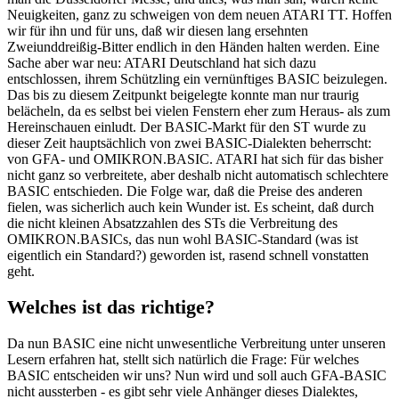
Neuigkeiten, ganz zu schweigen von dem neuen ATARI TT. Hoffen
wir für ihn und für uns, daß wir diesen lang ersehnten
Zweiunddreißig-Bitter endlich in den Händen halten werden. Eine
Sache aber war neu: ATARI Deutschland hat sich dazu
entschlossen, ihrem Schützling ein vernünftiges BASIC beizulegen.
Das bis zu diesem Zeitpunkt beigelegte konnte man nur traurig
belächeln, da es selbst bei vielen Fenstern eher zum Heraus- als zum
Hereinschauen einludt. Der BASIC-Markt für den ST wurde zu
dieser Zeit hauptsächlich von zwei BASIC-Dialekten beherrscht:
von GFA- und OMIKRON.BASIC. ATARI hat sich für das bisher
nicht ganz so verbreitete, aber deshalb nicht automatisch schlechtere
BASIC entschieden. Die Folge war, daß die Preise des anderen
fielen, was sicherlich auch kein Wunder ist. Es scheint, daß durch
die nicht kleinen Absatzzahlen des STs die Verbreitung des
OMIKRON.BASICs, das nun wohl BASIC-Standard (was ist
eigentlich ein Standard?) geworden ist, rasend schnell vonstatten
geht.
Welches ist das richtige?
Da nun BASIC eine nicht unwesentliche Verbreitung unter unseren
Lesern erfahren hat, stellt sich natürlich die Frage: Für welches
BASIC entscheiden wir uns? Nun wird und soll auch GFA-BASIC
nicht aussterben - es gibt sehr viele Anhänger dieses Dialektes,