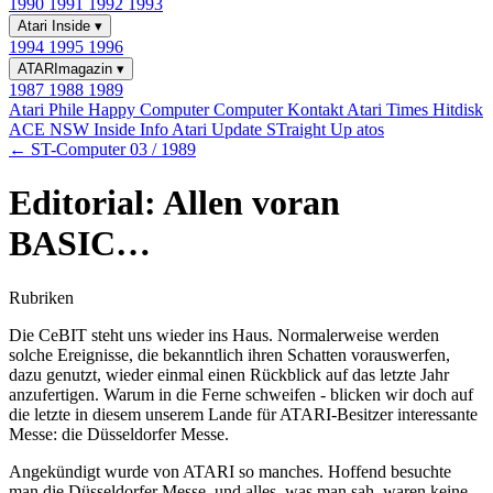
1990
1991
1992
1993
Atari Inside
▾
1994
1995
1996
ATARImagazin
▾
1987
1988
1989
Atari Phile
Happy Computer
Computer Kontakt
Atari Times
Hitdisk
ACE NSW Inside Info
Atari Update
STraight Up
atos
← ST-Computer 03 / 1989
Editorial: Allen voran
BASIC…
Rubriken
Die CeBIT steht uns wieder ins Haus. Normalerweise werden
solche Ereignisse, die bekanntlich ihren Schatten vorauswerfen,
dazu genutzt, wieder einmal einen Rückblick auf das letzte Jahr
anzufertigen. Warum in die Ferne schweifen - blicken wir doch auf
die letzte in diesem unserem Lande für ATARI-Besitzer interessante
Messe: die Düsseldorfer Messe.
Angekündigt wurde von ATARI so manches. Hoffend besuchte
man die Düsseldorfer Messe, und alles, was man sah, waren keine