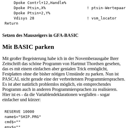
    Dpoke Contrl+12,Handle% 

    Dpoke Ptsin,X%                  ! ptsin-Wertepaar=
    Dpoke Ptsin+2,Y% 

    Vdisys 28                       ! vsm_locator

Setzen des Mauszeigers in GFA-BASIC
Mit BASIC parken
Mit großer Begeisterung habe ich in der Novemberausgabe Ihrer
Zeitschrift das schöne Programm von Hartmut Thordsen gesehen,
das es mit einem einfachen aber genialen Trick ermöglicht,
Festplatten ohne die bisher nötigen Umstände zu parken. Nun ist
PASCAL nicht gerade eine der verbreitetsten Programmiersprachen.
Es ist aber natürlich problemlos möglich, ein entsprechendes
Programm auch in anderen Programmiersprachen zu realisieren.
Hier ist es - da die Variablendeklarationen wegfallen - sogar
einfacher und kürzer:
RESERVE 10000 

name$="SHIP.PRG" 

cmd$="" 

env$="" 
