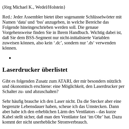
(Jörg Michael K., Wedel/Holstein}
Red.: Jeder Assembler bietet über sogenannte Schlüsselwörter mit
Namen ‘data' und ‘bss' anzugeben, in welche Bereiche das
Folgende hineingeschrieben werden soll. Die genaue
Vorgehensweise finden Sie in Ihrem Handbuch. Wichtig dabei ist,
daß Sie dem BSS-Segment nur nicht-initialisierte Variablen
zuweisen können, also kein ‘.dc’, sondern nur '.ds‘ verwenden
können.
Laserdrucker überlistet
Gibt es folgenden Zusatz zum ATARI, der mir besonders nützlich
und ökonomisch erschiene: eine Möglichkeit, den Laserdrucker per
Schalter zu- und abzuschalten?
Sehr häufig brauche ich den Laser nicht. Da die Stecker aber eine
begrenzte Lebensdauer haben, scheue ich das Umstecken. Dann
aber habe ich den erheblichen Lärm des Ventilators - das kurze
Kabel stellt sicher, daß man den Ventilator fast ‘im Ohr’ hat. Dazu
kommt der nicht unerhebliche Stromverbrauch.