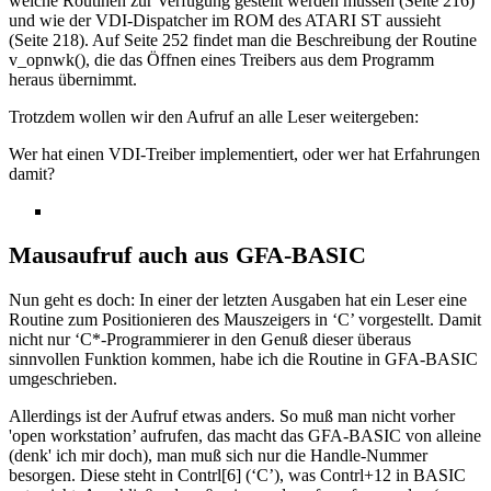
welche Routinen zur Verfügung gestellt werden müssen (Seite 216)
und wie der VDI-Dispatcher im ROM des ATARI ST aussieht
(Seite 218). Auf Seite 252 findet man die Beschreibung der Routine
v_opnwk(), die das Öffnen eines Treibers aus dem Programm
heraus übernimmt.
Trotzdem wollen wir den Aufruf an alle Leser weitergeben:
Wer hat einen VDI-Treiber implementiert, oder wer hat Erfahrungen
damit?
Mausaufruf auch aus GFA-BASIC
Nun geht es doch: In einer der letzten Ausgaben hat ein Leser eine
Routine zum Positionieren des Mauszeigers in ‘C’ vorgestellt. Damit
nicht nur ‘C*-Programmierer in den Genuß dieser überaus
sinnvollen Funktion kommen, habe ich die Routine in GFA-BASIC
umgeschrieben.
Allerdings ist der Aufruf etwas anders. So muß man nicht vorher
'open workstation’ aufrufen, das macht das GFA-BASIC von alleine
(denk' ich mir doch), man muß sich nur die Handle-Nummer
besorgen. Diese steht in Contrl[6] (‘C’), was Contrl+12 in BASIC