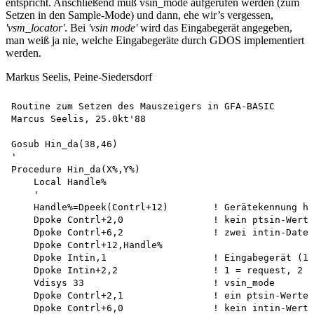
entspricht. Anschließend muß vsin_mode aufgerufen werden (zum
Setzen in den Sample-Mode) und dann, ehe wir’s vergessen,
'vsm_locator'
. Bei
'vsin mode'
wird das Eingabegerät angegeben,
man weiß ja nie, welche Eingabegeräte durch GDOS implementiert
werden.
Markus Seelis, Peine-Siedersdorf
Routine zum Setzen des Mauszeigers in GFA-BASIC

Marcus Seelis, 25.0kt'88

Gosub Hin_da(38,46) 

'

Procedure Hin_da(X%,Y%) 

    Local Handle% 

    '

    Handle%=Dpeek(Contrl+12)        ! Gerätekennung ho
    Dpoke Contrl+2,0                ! kein ptsin-Werte
    Dpoke Contrl+6,2                ! zwei intin-Daten

    Dpoke Contrl+12,Handle% 

    Dpoke Intin,1                   ! Eingabegerät (1-
    Dpoke Intin+2,2                 ! 1 = request, 2 =
    Vdisys 33                       ! vsin_mode  

    Dpoke Contrl+2,1                ! ein ptsin-Wertep
    Dpoke Contrl+6,0                ! kein intin-Werte