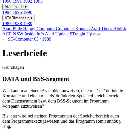
1990
1991
1992
1993
Atari Inside
▾
1994
1995
1996
ATARImagazin
▾
1987
1988
1989
Atari Phile
Happy Computer
Computer Kontakt
Atari Times
Hitdisk
ACE NSW Inside Info
Atari Update
STraight Up
atos
← ST-Computer 03 / 1989
Leserbriefe
Grundlagen
DATA und BSS-Segment
Wie kann man einem Assembler anweisen, eine mit ‘.dc’ definierte
Konstante und einen mit '.ds' definierten Speicherbereich korrekt
dem Datensegment bzw. dem BSS-Segment im Programm
Vorspann zuzuweisen?
Bis jetzt wird bei meinen Programmen der Speicherbereich auch
dem Programmtext zugewiesen und das Programm somit unnötig
lang.