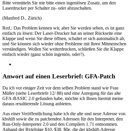
Bitte vermitteln Sie mir bitte einen ingeniösen Zusatz, um den
Laserdrucker per Schalter zu- oder abzuschalten.
(Manfred D., Zürich)
Red.: Das Problem kennen wir, aber Sie werden sehen, es ist ganz
einfach zu lösen: Der Laser-Drucker hat an seiner Rückseite eine
Klappe und wenn Sie diese öffnen, schaltet er sich automatisch ab,
und Sie können sich wieder ohne Probleme mit Ihren Mitmenschen
verständigen. Wollen Sie weiterdrucken, schließen Sie die Klappe
einfach wieder (ganz schön ingeniös, oder?).
Anwort auf einen Leserbrief: GFA-Patch
Da ich vor einiger Zeit vor dem selben Problem stand wie Frau
Müller (siehe Leserbriefe 12/ 88) und eine Anregung für das alte
GFA-BASIC 2.0 gefunden habe, möchte ich Ihnen hiermit meine
daraus resultierende Lösung anbieten.
Aus einer Veröffentlichung habe ich die alte und neue Adresse von
kbshift sowie die zu patchenden Adressen für den Interpreter, den
Run-Only-Interpreter 2.0 und den Compilers 1.71 entnommen.
Anhand der Bytefolge $10, $38, $0e, die der kbshift-Adresse