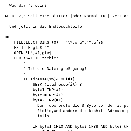
'

' Was darf's sein? 

'

ALERT 2,"|Soll eine Blitter-|oder Normal-TOS| Version 
'

' Und jetzt in die Endlosschleife 

'

DO 

    FILESELECT DIR$ (0) + "\*.prg","",gfa$ 

    EXIT IF gfa$="" 

    OPEN "U",#1,gfa$ 

    FOR i%=1 TO zaehler 

        '

        ' Ist die Datei groß genug? 

        '

        IF adresse(i%)<LOF(#1) 

            SEEK #1,adresse(i%)-3 

            byte1=INP(#1) 

            byte2=INP(#1) 

            byte3=INP(#1) 

            ' Dann überprüfe die 3 Byte vor der zu pat
            ' Stelle,und ändere die kbshift Adresse ge
            ' falls 

            '

            IF byte1=&H10 AND byte2=&H38 AND byte3=&HE