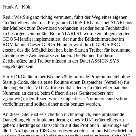
Frank A., Köln
Red.: Wie Sie ganz richtig vermuten, führt der Weg eines eigenen
Gerätetreibers über das Programm GDOS.PRG, das bei ATARI aus
der Mailbox zum Download vorhanden ist oder beim Fachhändler
zu besorgen sein müßte. Beim ATARI ST wurde ein abgemagerter
GDOS-Handler implementiert, der nur die Bildschirmtreiber im
ROM kennt. Dieser GDOS-Handler wird durch GDOS.PRG
ersetzt, das die Möglichkeit hat, beim Starten Treiber für bestimmte
Geräte sowie Zeichensätze zu laden. Die Namen für diese
Zeichensätze und Treiber müssen in der Datei ASSIGN.SYS
eingetragen sein.
Ein VDI-Gerätetreiber ist eine völlig normale Programmdatei ohne
Startup-Code, die als erste Routine einen Dispatcher (Verteiler) für
die eingehenden VDI Aufrufe enthält. Jeder Gerätetreiber hat eine
Nummer, an der er, beim Öffnen dieses Gerätetreibers mit
v_opnwk(), identifiziert wird. Einige dieser Nummern sind schon
vordefiniert und sollten daher nicht benutzt werden.
An dieser Stelle ist es sicherlich nicht möglich, eine umfassende
Darstellung einer Implementierung eines VDI-Gerätetreibers zu
geben: allerdings soll tatsächlich auf das Profibuch - allerdings auf
die 1. Auflage von 1988 - verwiesen werden. In ihm ist beschrieben,