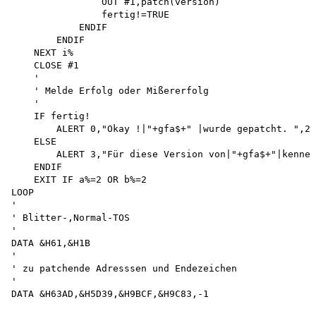
                OUT #1,patch(version) 

                fertig!=TRUE 

            ENDIF 

        ENDIF 

    NEXT i% 

    CLOSE #1 

    '

    ' Melde Erfolg oder Mißererfolg 

    '

    IF fertig! 

        ALERT 0,"Okay !|"+gfa$+" |wurde gepatcht. ",2,
    ELSE 

        ALERT 3,"Für diese Version von|"+gfa$+"|kenne 
    ENDIF 

    EXIT IF a%=2 OR b%=2 

LOOP 

'

' Blitter-,Normal-TOS 

'

DATA &H61,&H1B 

'

' zu patchende Adresssen und Endezeichen 

'
