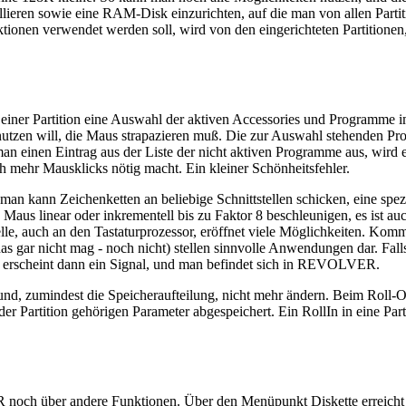
llieren sowie eine RAM-Disk einzurichten, auf die man von allen Partit
ktionen verwendet werden soll, wird von den eingerichteten Partitionen
einer Partition eine Auswahl der aktiven Accessories und Programme im
benutzen will, die Maus strapazieren muß. Die zur Auswahl stehenden P
n einen Eintrag aus der Liste der nicht aktiven Programme aus, wird 
h mehr Mausklicks nötig macht. Ein kleiner Schönheitsfehler.
man kann Zeichenketten an beliebige Schnittstellen schicken, eine spez
aus linear oder inkrementell bis zu Faktor 8 beschleunigen, es ist au
lle, auch an den Tastaturprozessor, eröffnet viele Möglichkeiten. Kommu
gar nicht mag - noch nicht) stellen sinnvolle Anwendungen dar. Falls
, erscheint dann ein Signal, und man befindet sich in REVOLVER.
 und, zumindest die Speicheraufteilung, nicht mehr ändern. Beim Roll-
er Partition gehörigen Parameter abgespeichert. Ein RollIn in eine Part
noch über andere Funktionen. Über den Menüpunkt Diskette erreicht 