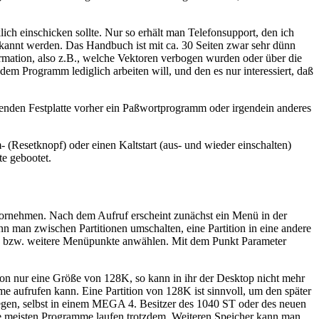
h einschicken sollte. Nur so erhält man Telefonsupport, den ich
annt werden. Das Handbuch ist mit ca. 30 Seiten zwar sehr dünn
mation, also z.B., welche Vektoren verbogen wurden oder über die
 Programm lediglich arbeiten will, und den es nur interessiert, daß
nden Festplatte vorher ein Paßwortprogramm oder irgendein anderes
 (Resetknopf) oder einen Kaltstart (aus- und wieder einschalten)
te gebootet.
vornehmen. Nach dem Aufruf erscheint zunächst ein Menü in der
n man zwischen Partitionen umschalten, eine Partition in eine andere
llen" bzw. weitere Menüpunkte anwählen. Mit dem Punkt Parameter
tion nur eine Größe von 128K, so kann in ihr der Desktop nicht mehr
e aufrufen kann. Eine Partition von 128K ist sinnvoll, um den später
legen, selbst in einem MEGA 4. Besitzer des 1040 ST oder des neuen
ie meisten Programme laufen trotzdem. Weiteren Speicher kann man