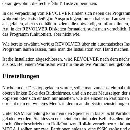
daran gewöhnt, die rechte `Shift'-Taste zu benutzen.
In der Verpackung von REVOLVER finden sich neben der Programmdiske
während des Tests fleißig in Anspruch genommen habe, und außerdem
ausgefallen, aber es enthält trotzdem alle notwendigen Information
Art, in der REVOLVER Disketten formatiert, sucht man vergeblich. D
das Programm funktioniert, aber nicht wie.
Wie bereits erwähnt, verfügt REVOLVER über ein automatisches Inst
Programm laufen lassen, muß man die Installation von Hand machen.
Ist die Installation abgeschlossen, wird REVOLVER nach dem nächsten
auslöst. Bei einem Warmstart wird nur die aktive Partition neu geboote
Einstellungen
Nachdem der Desktop geladen wurde, sollte man zunächst einmal mit
oberen linken Ecke des Bildschirmes, und ein neuer Mauszeiger, der s
kopieren oder sich einfach nur ansehen, wie die einzelnen Partition
erreicht man ein weiteres Menü, in dem man die Systemeinstellunge
Unter RAM-Einteilung kann man den Speicher in bis zu acht Partition
geladen werden. Stattdessen erscheint ein minimaler Befehlszeilenin
noch näher beschriebenen Roll-Out bzw. Roll-In vornehmen zu können
MEGA 1 sollten nur zwei Partitionen anlegen, eine 896K große und 