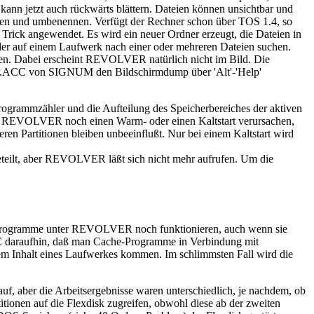
kann jetzt auch rückwärts blättern. Dateien können unsichtbar und
chen und umbenennen. Verfügt der Rechner schon über TOS 1.4, so
ick angewendet. Es wird ein neuer Ordner erzeugt, die Dateien in
oder auf einem Laufwerk nach einer oder mehreren Dateien suchen.
en. Dabei erscheint REVOLVER natürlich nicht im Bild. Die
P.ACC von SIGNUM den Bildschirmdump über 'Alt'-'Help'
ogrammzähler und die Aufteilung des Speicherbereiches der aktiven
s REVOLVER noch einen Warm- oder einen Kaltstart verursachen,
deren Partitionen bleiben unbeeinflußt. Nur bei einem Kaltstart wird
teilt, aber REVOLVER läßt sich nicht mehr aufrufen. Um die
le Programme unter REVOLVER noch funktionieren, auch wenn sie
C daraufhin, daß man Cache-Programme in Verbindung mit
em Inhalt eines Laufwerkes kommen. Im schlimmsten Fall wird die
auf, aber die Arbeitsergebnisse waren unterschiedlich, je nachdem, ob
tionen auf die Flexdisk zugreifen, obwohl diese ab der zweiten