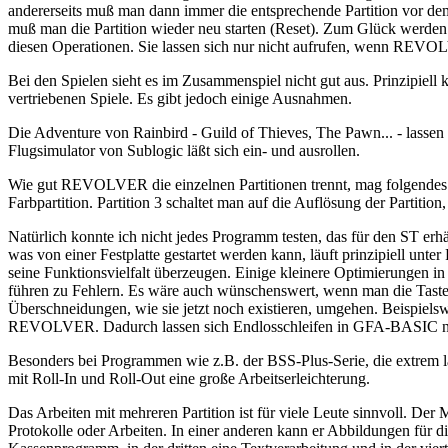
andererseits muß man dann immer die entsprechende Partition vo
muß man die Partition wieder neu starten (Reset). Zum Glück werden 
diesen Operationen. Sie lassen sich nur nicht aufrufen, wenn REVO
Bei den Spielen sieht es im Zusammenspiel nicht gut aus. Prinzipiell
vertriebenen Spiele. Es gibt jedoch einige Ausnahmen.
Die Adventure von Rainbird - Guild of Thieves, The Pawn... - lass
Flugsimulator von Sublogic läßt sich ein- und ausrollen.
Wie gut REVOLVER die einzelnen Partitionen trennt, mag folgendes Beis
Farbpartition. Partition 3 schaltet man auf die Auflösung der Partition,
Natürlich konnte ich nicht jedes Programm testen, das für den ST erh
was von einer Festplatte gestartet werden kann, läuft prinzipie
seine Funktionsvielfalt überzeugen. Einige kleinere Optimierungen i
führen zu Fehlern. Es wäre auch wünschenswert, wenn man die Taste
Überschneidungen, wie sie jetzt noch existieren, umgehen. Beispielsw
REVOLVER. Dadurch lassen sich Endlosschleifen in GFA-BASIC ni
Besonders bei Programmen wie z.B. der BSS-Plus-Serie, die extrem l
mit Roll-In und Roll-Out eine große Arbeitserleichterung.
Das Arbeiten mit mehreren Partition ist für viele Leute sinnvoll. De
Protokolle oder Arbeiten. In einer anderen kann er Abbildungen für die