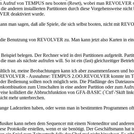
r dem Aufruf von TEMPUS neu booten (Reset), wobei man REVOLVER 
die anderen installierten Partitionen durch diese Vorgehensweise nich
LVER deaktiviert wurde.
 kann man sagen, daß alle Spiele, die sich selbst booten, nicht mit R
en die Benutzung von REVOLVER zu. Man kann jetzt also Karten in ein
piel belegen. Der Rechner wird in drei Partitionen aufgeteilt. Partition
 die man als nächste aufrufen will. So ist ein (fast) gleichzeitiger Betr
ältlich ist, meine Beobachtungen kann ich aber zusammenfassen und hof
ll unter REVOLVER - Ausnahme: TEMPUS 2.OO.REVOLVER konnte im Test
n der Bedienung sollten noch möglich sein. Die Pfadlänge des Dateiaus
nkombination zum Umschalten in eine andere Partition oder zum Aufr
eise kollidiert die Abbruchfunktion von GFA-BASIC (`Ctrl'-'Skift links
cht mehr unterbrechen.
ange Ladezeiten haben, oder wenn man in bestimmten Programmen oft sp
r Musiker kann neben dem Sequencer mit einem Noteneditor und anderen 
se Protokolle erstellen, wenn er sie benötigt. Der Geschäftsmann hat in