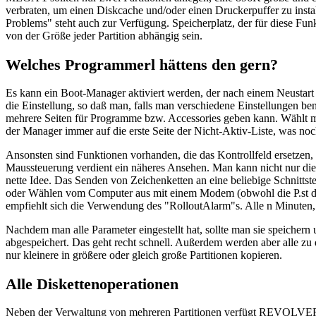
verbraten, um einen Diskcache und/oder einen Druckerpuffer zu insta
Problems" steht auch zur Verfügung. Speicherplatz, der für diese Fun
von der Größe jeder Partition abhängig sein.
Welches Programmerl hättens den gern?
Es kann ein Boot-Manager aktiviert werden, der nach einem Neustart 
die Einstellung, so daß man, falls man verschiedene Einstellungen 
mehrere Seiten für Programme bzw. Accessories geben kann. Wählt ma
der Manager immer auf die erste Seite der Nicht-Aktiv-Liste, was noc
Ansonsten sind Funktionen vorhanden, die das Kontrollfeld ersetzen, 
Maussteuerung verdient ein näheres Ansehen. Man kann nicht nur die M
nette Idee. Das Senden von Zeichenketten an eine beliebige Schnittste
oder Wählen vom Computer aus mit einem Modem (obwohl die P.st das 
empfiehlt sich die Verwendung des "RolloutAlarm"s. Alle n Minuten
Nachdem man alle Parameter eingestellt hat, sollte man sie speichern
abgespeichert. Das geht recht schnell. Außerdem werden aber alle zu d
nur kleinere in größere oder gleich große Partitionen kopieren.
Alle Diskettenoperationen
Neben der Verwaltung von mehreren Partitionen verfügt REVOLVER 