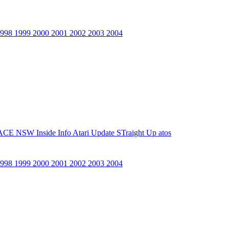
1998
1999
2000
2001
2002
2003
2004
ACE NSW Inside Info
Atari Update
STraight Up
atos
1998
1999
2000
2001
2002
2003
2004