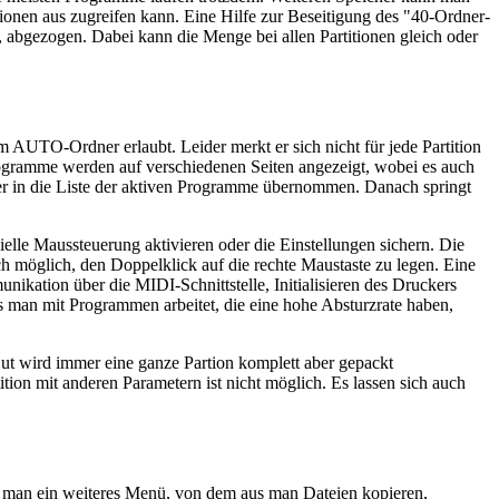
ionen aus zugreifen kann. Eine Hilfe zur Beseitigung des "40-Ordner-
, abgezogen. Dabei kann die Menge bei allen Partitionen gleich oder
 AUTO-Ordner erlaubt. Leider merkt er sich nicht für jede Partition
rogramme werden auf verschiedenen Seiten angezeigt, wobei es auch
er in die Liste der aktiven Programme übernommen. Danach springt
ielle Maussteuerung aktivieren oder die Einstellungen sichern. Die
ch möglich, den Doppelklick auf die rechte Maustaste zu legen. Eine
nikation über die MIDI-Schnittstelle, Initialisieren des Druckers
 man mit Programmen arbeitet, die eine hohe Absturzrate haben,
Out wird immer eine ganze Partion komplett aber gepackt
ition mit anderen Parametern ist nicht möglich. Es lassen sich auch
man ein weiteres Menü, von dem aus man Dateien kopieren,