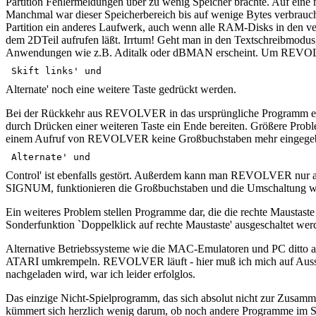
Partition Fehlermeldungen über zu wenig Speicher brachte. Auf eine
Manchmal war dieser Speicherbereich bis auf wenige Bytes verbraucht
Partition ein anderes Laufwerk, auch wenn alle RAM-Disks in den v
dem 2DTeil aufrufen läßt. Irrtum! Geht man in den Textschreibmodus,
Anwendungen wie z.B. Aditalk oder dBMAN erscheint. Um REVOLV
Skift links' und 
Alternate' noch eine weitere Taste gedrückt werden.
Bei der Rückkehr aus REVOLVER in das ursprüngliche Programm erhält
durch Drücken einer weiteren Taste ein Ende bereiten. Größere Prob
einem Aufruf von REVOLVER keine Großbuchstaben mehr eingegebe
Alternate' und 
Control' ist ebenfalls gestört. Außerdem kann man REVOLVER nur ak
SIGNUM, funktionieren die Großbuchstaben und die Umschaltung w
Ein weiteres Problem stellen Programme dar, die die rechte Maus
Sonderfunktion `Doppelklick auf rechte Maustaste' ausgeschaltet we
Alternative Betriebssysteme wie die MAC-Emulatoren und PC ditto
ATARI umkrempeln. REVOLVER läuft - hier muß ich mich auf Aussag
nachgeladen wird, war ich leider erfolglos.
Das einzige Nicht-Spielprogramm, das sich absolut nicht zur Zusa
kümmert sich herzlich wenig darum, ob noch andere Programme im Spe