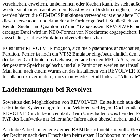
verschieben, erweitern, umbenennen oder löschen kann. Es steht auße
wieder sichtbar gemacht werden. Es ist wie im Desktop möglich, sie
werden hierzu die GEMDOSFunktionen verwendet; ist eine ältere TOS
diesen verschoben und dann der alte Ordner gelöscht. Schließlich ka
Bei der Suche sind Quantoren (? und *) zugelassen. REVOLVER biet
erzeugte Datei wird im NEO-Format von Neochrome abgespeichert
ausschaltet, ist diese Funktion universell einsetzbar.
Es ist unter REVOLVER möglich, sich die Systeminfos anzuschauen, 
Partition. Ferner ist noch ein VT52 Emulator eingebaut, ähnlic
der lästige Griff hinter das Gehäuse, gerade bei den MEGA STs, entfäll
der gesamte Speicher gelöscht, und alle Partitionen werden neu installi
Man kann nach einem Warmstart das Installieren von REVOLVER für e
Installation zu verhindern, muß man wieder "Shift links" - "Alternate
Ladehemmungen bei Revolver
Soweit zu den Möglichkeiten von REVOLVER. Es stellt sich nun die
selbst in das System eingreifen und Vektoren verbiegen. Doch zu
REVOLVER nicht benutzen darf. Beim Umschalten zwischen den Partit
FAT des Laufwerks mit fehlerhafter Information überschrieben, und da
Auch die Arbeit mit einer externen RAMDisk ist nicht sinnvoll - Flexd
der Rechner nach dem Einschalten beim ersten Hochbooten mit oder oh