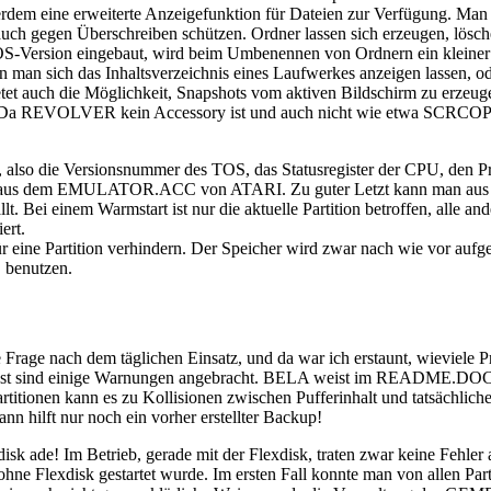
rdem eine erweiterte Anzeigefunktion für Dateien zur Verfügung. Man 
 auch gegen Überschreiben schützen. Ordner lassen sich erzeugen, lös
-Version eingebaut, wird beim Umbenennen von Ordnern ein kleiner Tr
nn man sich das Inhaltsverzeichnis eines Laufwerkes anzeigen lassen, 
et auch die Möglichkeit, Snapshots vom aktiven Bildschirm zu erzeug
. Da REVOLVER kein Accessory ist und auch nicht wie etwa SCRCO
also die Versionsnummer des TOS, das Statusregister der CPU, den Pr
h dem aus dem EMULATOR.ACC von ATARI. Zu guter Letzt kann man au
t. Bei einem Warmstart ist nur die aktuelle Partition betroffen, alle an
ert.
ine Partition verhindern. Der Speicher wird zwar nach wie vor aufge
" benutzen.
 Frage nach dem täglichen Einsatz, und da war ich erstaunt, wievie
nächst sind einige Warnungen angebracht. BELA weist im README.DO
ionen kann es zu Kollisionen zwischen Pufferinhalt und tatsächlich
nn hilft nur noch ein vorher erstellter Backup!
isk ade! Im Betrieb, gerade mit der Flexdisk, traten zwar keine Fehler 
ne Flexdisk gestartet wurde. Im ersten Fall konnte man von allen Parti