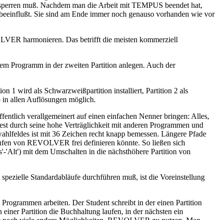
sperren muß. Nachdem man die Arbeit mit TEMPUS beendet hat,
t beeinflußt. Sie sind am Ende immer noch genauso vorhanden wie vor
EVOLVER harmonieren. Das betrifft die meisten kommerziell
em Programm in der zweiten Partition anlegen. Auch der
 1 wird als Schwarzweißpartition installiert, Partition 2 als
ieb in allen Auflösungen möglich.
fentlich verallgemeinert auf einen einfachen Nenner bringen: Alles,
 durch seine hohe Verträglichkeit mit anderen Programmen und
wahlfeldes ist mit 36 Zeichen recht knapp bemessen. Längere Pfade
ufen von REVOLVER frei definieren könnte. So ließen sich
'-'Alt') mit dem Umschalten in die nächsthöhere Partition von
ezielle Standardabläufe durchführen muß, ist die Voreinstellung
Programmen arbeiten. Der Student schreibt in der einen Partition
 einer Partition die Buchhaltung laufen, in der nächsten ein