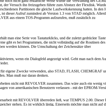
 mir noch nicht ganz erklärliche Weise wurde die Verwaltung des GEM
, der Versuch ihn freizugeben führte zum Absturz der Flexdisk. Wurde 
erschiedenen Partitionen die gleiche Laufwerkskennung hatten. In d
 ist dieser Aufruf zumindest ab Version 1.3 von STAD möglich. Allerdin
ER aus einem TOS-Programm aufzurufen, muß zusätzlich zu
 man eine Serie von Tastaturklicks, und die zuletzt gedrückte Taste 
leme gibt es bei Programmen, die nicht vollständig auf die Routinen 
n werden können. Die Umschaltung der Zeichensätze über
tivieren, wenn ein Dialogfeld angezeigt wird. Geht man nach dem Au
ieder.
taste für eigene Zwecke verwenden, also STAD, FLASH, CHEMGRAF un
rden. Man muß nur daran denken.
 arbeiten nicht mit REVOLVER zusammen. Das wäre auch ein wenig vie
en von amerikanischen Benutzern verlassen - mit der EPROM-Versio
mmenarbeit mit REVOLVER überreden ließ, war TEMPUS 2.00. Dieser E
icher stehen. Es ist wirklich lästig. Einerseits möchte man nicht au