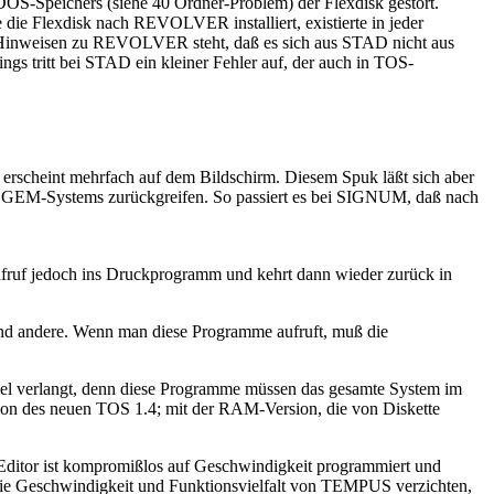
DOS-Speichers (siehe 40 Ordner-Problem) der Flexdisk gestört.
die Flexdisk nach REVOLVER installiert, existierte in jeder
en Hinweisen zu REVOLVER steht, daß es sich aus STAD nicht aus
gs tritt bei STAD ein kleiner Fehler auf, der auch in TOS-
erscheint mehrfach auf dem Bildschirm. Diesem Spuk läßt sich aber
des GEM-Systems zurückgreifen. So passiert es bei SIGNUM, daß nach
fruf jedoch ins Druckprogramm und kehrt dann wieder zurück in
d andere. Wenn man diese Programme aufruft, muß die
l verlangt, denn diese Programme müssen das gesamte System im
n des neuen TOS 1.4; mit der RAM-Version, die von Diskette
ditor ist kompromißlos auf Geschwindigkeit programmiert und
f die Geschwindigkeit und Funktionsvielfalt von TEMPUS verzichten,