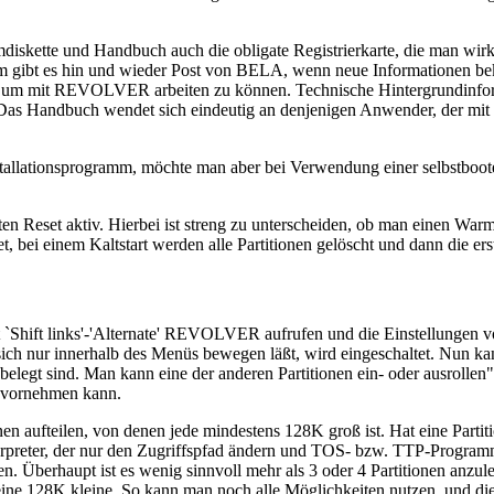
tte und Handbuch auch die obligate Registrierkarte, die man wirklic
 gibt es hin und wieder Post von BELA, wenn neue Informationen bek
en, um mit REVOLVER arbeiten zu können. Technische Hintergrundinfor
as Handbuch wendet sich eindeutig an denjenigen Anwender, der mit dem
allationsprogramm, möchte man aber bei Verwendung einer selbstboote
 Reset aktiv. Hierbei ist streng zu unterscheiden, ob man einen Warm-
t, bei einem Kaltstart werden alle Partitionen gelöscht und dann die ers
 `Shift links'-'Alternate' REVOLVER aufrufen und die Einstellungen 
ich nur innerhalb des Menüs bewegen läßt, wird eingeschaltet. Nun kan
en belegt sind. Man kann eine der anderen Partitionen ein- oder ausro
n vornehmen kann.
en aufteilen, von denen jede mindestens 128K groß ist. Hat eine Parti
terpreter, der nur den Zugriffspfad ändern und TOS- bzw. TTP-Programm
. Überhaupt ist es wenig sinnvoll mehr als 3 oder 4 Partitionen anzu
eine 128K kleine. So kann man noch alle Möglichkeiten nutzen, und d