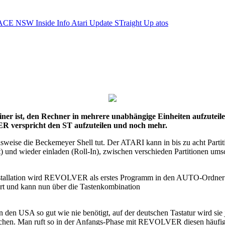
ACE NSW Inside Info
Atari Update
STraight Up
atos
er ist, den Rechner in mehrere unabhängige Einheiten aufzuteilen
R verspricht den ST aufzuteilen und noch mehr.
weise die Beckemeyer Shell tut. Der ATARI kann in bis zu acht Partiti
t) und wieder einladen (Roll-In), zwischen verschieden Partitionen ums
stallation wird REVOLVER als erstes Programm in den AUTO-Ordner k
t und kann nun über die Tastenkombination
in den USA so gut wie nie benötigt, auf der deutschen Tastatur wird s
ichen. Man ruft so in der Anfangs-Phase mit REVOLVER diesen häufig a