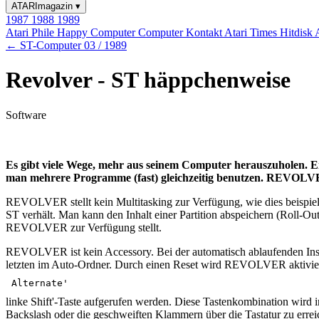
ATARImagazin
▾
1987
1988
1989
Atari Phile
Happy Computer
Computer Kontakt
Atari Times
Hitdisk
← ST-Computer 03 / 1989
Revolver - ST häppchenweise
Software
Es gibt viele Wege, mehr aus seinem Computer herauszuholen. Ein
man mehrere Programme (fast) gleichzeitig benutzen. REVOLVE
REVOLVER stellt kein Multitasking zur Verfügung, wie dies beispiels
ST verhält. Man kann den Inhalt einer Partition abspeichern (Roll-Ou
REVOLVER zur Verfügung stellt.
REVOLVER ist kein Accessory. Bei der automatisch ablaufenden In
letzten im Auto-Ordner. Durch einen Reset wird REVOLVER aktivier
Alternate'
linke Shift'-Taste aufgerufen werden. Diese Tastenkombination wird 
Backslash oder die geschweiften Klammern über die Tastatur zu erre