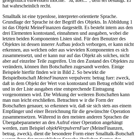
gelegentlich einwenden möchte: “Ja, aber...”, dem sei bestätigt: Er
hat wahrscheinlich recht.
Smalltalk ist eine typenlose, interpreter-orientierte Sprache.
Grundlage der Sprache ist der Begriff des Objekts. In Abbildung 1
ist das Objekt MeineFinanzen dargestellt. Es besteht intern aus den
drei Elementen kontostand, einnahmen und ausgaben, wobei die
letzten beiden Komponenten Listen sind. Für den Benutzer des
Objektes ist dessen innerer Aufbau jedoch verborgen, er kann nicht
erkennen, aus welchen oder aus wievielen Komponenten es sich
zusammensetzt, und er kann nur auf das Objekt als solches, nicht
aber auf einzelne Teile zugreifen. Um den Zustand des Objektes zu
verändern, können ihm Botschaften zugesandt werden. Einige
Beispiele hierfür finden wir in Bild 2. So bewirkt die
Beispielbotschaft
MeineFinanzen
verpulvern: betrag fuer: zweck,
daß in dem Objekt der Wert von kontostand um Betrag erhöht wird
und in der Liste ausgaben eine entsprechende Eintragung
vorgenommen wird. Die Wirkung der weiteren Botschaften kann
man nun leicht erschließen. Betrachten w ir die Form der
Botschaften genauer, so erkennen wir, daß sie sich stets aus einem
Empfänger und einer Bezeichnung für die gewünschte Operation
zusammensetzen. Während in den meisten anderen Sprachen die
Übergabeparameter an den Aufruf einer Operation angehängt
werden, zum Beispiel
objektVerpulvernFuer
(MeineFinanzen,
betrag, zweck), dient die besondere Form einer Smalltalk-Botschaft