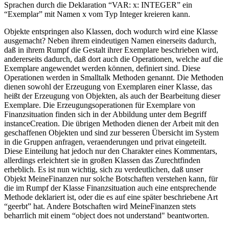
Sprachen durch die Deklaration “VAR: x: INTEGER” ein
“Exemplar” mit Namen x vom Typ Integer kreieren kann.
Objekte entspringen also Klassen, doch wodurch wird eine Klasse
ausgemacht? Neben ihrem eindeutigen Namen einerseits dadurch,
daß in ihrem Rumpf die Gestalt ihrer Exemplare beschrieben wird,
andererseits dadurch, daß dort auch die Operationen, welche auf die
Exemplare angewendet werden können, definiert sind. Diese
Operationen werden in Smalltalk Methoden genannt. Die Methoden
dienen sowohl der Erzeugung von Exemplaren einer Klasse, das
heißt der Erzeugung von Objekten, als auch der Bearbeitung dieser
Exemplare. Die Erzeugungsoperationen für Exemplare von
Finanzsituation finden sich in der Abbildung unter dem Begriff
instanceCreation. Die übrigen Methoden dienen der Arbeit mit den
geschaffenen Objekten und sind zur besseren Übersicht im System
in die Gruppen anfragen, veraenderungen und privat eingeteilt.
Diese Einteilung hat jedoch nur den Charakter eines Kommentars,
allerdings erleichtert sie in großen Klassen das Zurechtfinden
erheblich. Es ist nun wichtig, sich zu verdeutlichen, daß unser
Objekt MeineFinanzen nur solche Botschaften verstehen kann, für
die im Rumpf der Klasse Finanzsituation auch eine entsprechende
Methode deklariert ist, oder die es auf eine später beschriebene Art
“geerbt” hat. Andere Botschaften wird MeineFinanzen stets
beharrlich mit einem “object does not understand" beantworten.