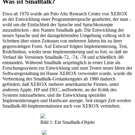
Was ist Smalltalk?
Etwa ab 1970 wurde am Palo Alto Research Center von XEROX
an der Entwicklung einer Programmiersprache gearbeitet, der man -
wohl um die Einfachheit der Sprache und Sprachkonzepte
auszudrücken - den Namen Smalltalk gab. Die Entwicklung der
neuen Sprache und der dazugehörenden Umgebung vollzog sich in
Schritten über einen Zeitraum von mehreren Jahren bis zu ihrer
gegenwärtigen Form. Auf Entwurf folgten Implementierung, Test,
Redefinition, wieder neue Implementierung und so fort, so daß im
Verlauf die Versionen Smalltalk-72, -74, -78 und schließlich -80
entstanden. Während Smalltalk ursprünglich in erster Linie als
Forschungssystem zur Entwicklung und zum Testen neuer Ideen der
Softwaregestaltung im Hause XEROX verwendet wurde, wurde die
Verbreitung des Smalltalk-Gedankengutes ab 1980 dadurch
gefördert, daß XEROX mehrere amerikanische Firmen, unter
anderem Apple, HP und DEC, aufforderte, an der Kritik des
Systems mitzuarbeiten, und die Entwicklung spezieller
Implementierungen und Hardware anregte. Seit einiger Zeit werden
Smalltalk-80-Implementationen auch von XEROX vertrieben.
Bild 1: Ein Smalltalk-Objekt