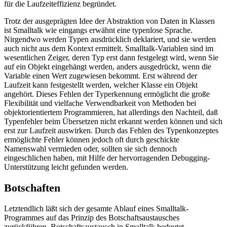
für die Laufzeiteffizienz begründet.
Trotz der ausgeprägten Idee der Abstraktion von Daten in Klassen
ist Smalltalk wie eingangs erwähnt eine typenlose Sprache.
Nirgendwo werden Typen ausdrücklich deklariert, und sie werden
auch nicht aus dem Kontext ermittelt. Smalltalk-Variablen sind im
wesentlichen Zeiger, deren Typ erst dann festgelegt wird, wenn Sie
auf ein Objekt eingehängt werden, anders ausgedrückt, wenn die
Variable einen Wert zugewiesen bekommt. Erst während der
Laufzeit kann festgestellt werden, welcher Klasse ein Objekt
angehört. Dieses Fehlen der Typerkennung ermöglicht die große
Flexibilität und vielfache Verwendbarkeit von Methoden bei
objektorientiertem Programmieren, hat allerdings den Nachteil, daß
Typenfehler beim Übersetzen nicht erkannt werden können und sich
erst zur Laufzeit auswirken. Durch das Fehlen des Typenkonzeptes
ermöglichte Fehler können jedoch oft durch geschickte
Namenswahl vermieden oder, sollten sie sich dennoch
eingeschlichen haben, mit Hilfe der hervorragenden Debugging-
Unterstützung leicht gefunden werden.
Botschaften
Letztendlich läßt sich der gesamte Ablauf eines Smalltalk-
Programmes auf das Prinzip des Botschaftsaustausches
zurückführen. Botschaftsaustausch in Smalltalk bedeutet