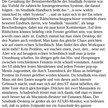
Die Gestaltung der Benutzeroberfläche des Smalltalk-Systems war
das Vorbild für zahlreiche fenstergesteuerten Systeme, die darauf
folgten - im Smalltalk-Handbuch heißt das “...is now widely
mimicked by other Systems” - , und sie kann sich in der Tat sehen
lassen. Die abgebildeten Bildschirmschnappschüsse vermitteln einen
besseren Eindruck davon, wie Smalltalk “aussieht”, als lange
Beschreibungen, daher nur ein paar kurze Kommentare. Auf dem
Bildschirm können beliebig viele Fenster geöffnet sein, von denen
jeweils eines aktiv ist. Endlich einmal hat man einen Desktop, der
den Namen auch verdient: Man kann das gleiche Chaos anrichten
wie auf einem echten Schreibtisch. Man findet den alten Workspace
nicht mehr? Kein Problem, wir machen einen, zwei, drei... neue auf.
Aber wie auf besagtem echten Schreibtisch muß man ja keine
Unordnung schaffen. Im übrigen geht das Hin- und Herspringen
zwischen verschiedenen Fenstern recht schnell vonstatten. Anstelle
der ST-üblichen festen Menüleisten sind jedem Fenster pop-up-
Menüs zugeordnet, die durch Tastendruck der Maus an beliebiger
Position im Fenster geöffnet werden können. Da Smalltalk von einer
Maus mit drei Tasten ausgeht und von diesen auch intensiv
Gebrauch macht, muß man sich auf dem ST damit behelfen, die
dritte Taste durch gleichzeitiges Drücken der zwei Maustasten zu
simulieren. Schadenfroh tröstet man sich damit, daß man es immer
noch besser hat als Macintosh-Besitzer mit Eintasten-Maus. Der
Smalltalk-Desktop ist größer als der ATARI-Monitor, was bedeuten
soll, daß zu jedem Zeitpunkt nur ein Ausschnitt des ganzen