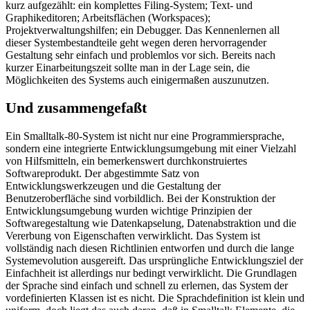
kurz aufgezählt: ein komplettes Filing-System; Text- und
Graphikeditoren; Arbeitsflächen (Workspaces);
Projektverwaltungshilfen; ein Debugger. Das Kennenlernen all
dieser Systembestandteile geht wegen deren hervorragender
Gestaltung sehr einfach und problemlos vor sich. Bereits nach
kurzer Einarbeitungszeit sollte man in der Lage sein, die
Möglichkeiten des Systems auch einigermaßen auszunutzen.
Und zusammengefaßt
Ein Smalltalk-80-System ist nicht nur eine Programmiersprache,
sondern eine integrierte Entwicklungsumgebung mit einer Vielzahl
von Hilfsmitteln, ein bemerkenswert durchkonstruiertes
Softwareprodukt. Der abgestimmte Satz von
Entwicklungswerkzeugen und die Gestaltung der
Benutzeroberfläche sind vorbildlich. Bei der Konstruktion der
Entwicklungsumgebung wurden wichtige Prinzipien der
Softwaregestaltung wie Datenkapselung, Datenabstraktion und die
Vererbung von Eigenschaften verwirklicht. Das System ist
vollständig nach diesen Richtlinien entworfen und durch die lange
Systemevolution ausgereift. Das ursprüngliche Entwicklungsziel der
Einfachheit ist allerdings nur bedingt verwirklicht. Die Grundlagen
der Sprache sind einfach und schnell zu erlernen, das System der
vordefinierten Klassen ist es nicht. Die Sprachdefinition ist klein und