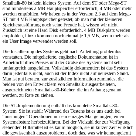
Smalltalk-80 ist kein kleines System. Auf dem ST oder Mega-ST
sind mindestens 2 MB Hauptspeicher erforderlich, 4 MB oder mehr
werden empfohlen. Wir haben es in der Version 2.3 auf dem Mega-
ST mit 4 MB Hauptspeicher getestet; ob man mit der kleineren
Speicherausführung noch seine Freude hat, wissen wir nicht.
Zusätzlich ist eine Hard-Disk erforderlich, 4 MB Diskplatz werden
empfohlen, hinzu kommen noch einmal je 1,5 MB, wenn mehr als
ein User Image verwendet werden soll.
Die Installierung des Systems geht nach Anleitung problemlos
vonstatten. Die mitgelieferte, englische Dokumentation ist in
Anbetracht ihres Preises und der Größe des Systems nicht sehr
umfangreich ausgefallen. Vollständig dokumentiert ist das System
darin jedenfalls nicht, auch ist der Index nicht auf neuestem Stand.
Man ist gut beraten, zur zusätzlichen Information zumindest die
beiden von den Entwicklern von Smalltalk ausgearbeiteten,
ausgezeichneten Smalltalk-80-Bücher, die im Anhang genannt
werden, zu Rate zu ziehen.
Die ST-Implementierung enthält das komplette Smalltalk-80-
System. Sie ist stabil: Während des Testens ist es uns auch bei
“unsinnigen” Operationen nur ein einziges Mal gelungen, einen
Systemabsturz herbeizuführen. Bei der Vielzahl der zur Verfügung
stehenden Hilfsmittel ist es kaum möglich, sie in kurzer Zeit wirklich
alle gewissenhaft auszuprobieren, doch das, was wir kennengelernt