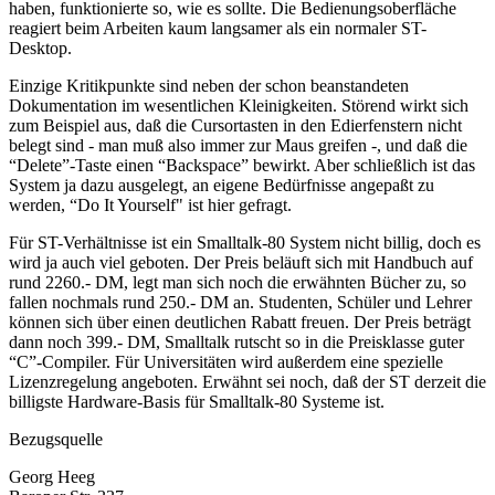
haben, funktionierte so, wie es sollte. Die Bedienungsoberfläche
reagiert beim Arbeiten kaum langsamer als ein normaler ST-
Desktop.
Einzige Kritikpunkte sind neben der schon beanstandeten
Dokumentation im wesentlichen Kleinigkeiten. Störend wirkt sich
zum Beispiel aus, daß die Cursortasten in den Edierfenstern nicht
belegt sind - man muß also immer zur Maus greifen -, und daß die
“Delete”-Taste einen “Backspace” bewirkt. Aber schließlich ist das
System ja dazu ausgelegt, an eigene Bedürfnisse angepaßt zu
werden, “Do It Yourself" ist hier gefragt.
Für ST-Verhältnisse ist ein Smalltalk-80 System nicht billig, doch es
wird ja auch viel geboten. Der Preis beläuft sich mit Handbuch auf
rund 2260.- DM, legt man sich noch die erwähnten Bücher zu, so
fallen nochmals rund 250.- DM an. Studenten, Schüler und Lehrer
können sich über einen deutlichen Rabatt freuen. Der Preis beträgt
dann noch 399.- DM, Smalltalk rutscht so in die Preisklasse guter
“C”-Compiler. Für Universitäten wird außerdem eine spezielle
Lizenzregelung angeboten. Erwähnt sei noch, daß der ST derzeit die
billigste Hardware-Basis für Smalltalk-80 Systeme ist.
Bezugsquelle
Georg Heeg