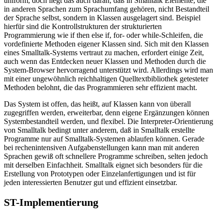
uniform, doch liegt das auch daran, daß in Smalltalk Elemente, die
in anderen Sprachen zum Sprachumfang gehören, nicht Bestandteil
der Sprache selbst, sondern in Klassen ausgelagert sind. Beispiel
hierfür sind die Kontrollstrukturen der strukturierten
Programmierung wie if then else if, for- oder while-Schleifen, die
vordefinierte Methoden eigener Klassen sind. Sich mit den Klassen
eines Smalltalk-Systems vertraut zu machen, erfordert einige Zeit,
auch wenn das Entdecken neuer Klassen und Methoden durch die
System-Browser hervorragend unterstützt wird. Allerdings wird man
mit einer ungewöhnlich reichhaltigen Quelltextbibliothek getesteter
Methoden belohnt, die das Programmieren sehr effizient macht.
Das System ist offen, das heißt, auf Klassen kann von überall
zugegriffen werden, erweiterbar, denn eigene Ergänzungen können
Systembestandteil werden, und flexibel. Die Interpreter-Orientierung
von Smalltalk bedingt unter anderem, daß in Smalltalk erstellte
Programme nur auf Smalltalk-Systemen ablaufen können. Gerade
bei rechenintensiven Aufgabenstellungen kann man mit anderen
Sprachen gewiß oft schnellere Programme schreiben, selten jedoch
mit derselben Einfachheit. Smalltalk eignet sich besonders für die
Erstellung von Prototypen oder Einzelanfertigungen und ist für
jeden interessierten Benutzer gut und effizient einsetzbar.
ST-Implementierung