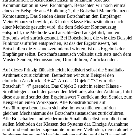
Kommunikation in zwei Richtungen. Betrachten wir noch einmal
eines der Beispiele aus Abbildung 2, die Botschaft MeineFinanzen
Kontoauszug, Das Senden dieser Botschaft an den Empfänger
MeineFinanzen bewirkt, daß in der Klasse Finanzsituation nach
einer Methode gesucht wird, die dem Selektor Kontoauszug
entspricht, die Methode wird anschließend ausgeführt, und ein
Ergebnis wird zurückgesandt. Bei Botschaften, die wie dies Beispiel
Funktionsaufrufen entsprechen, ist das der Ergebniswert, bei
Botschaften die zustandsverändernd wirken, ist das Ergebnis der
Empfänger selbst. Botschaftsaustausch vollzieht sich stets nach dem
Muster Senden, Heraussuchen, Durchführen, Zurücksenden.
Auf dieses Prinzip läßt sich leicht idealisiert selbst die Smalltalk-
Arithmetik zurückführen. Betrachten wir zum Beispiel den
einfachen Ausdruck “3 + 4”. An das "Objekt" “3” wird die
Botschaft "+4” gesendet. Das Objekt 3 sucht in seiner Klasse -
SmallInteger - nach der passenden Methode, also der Addition, führt
diese aus und sendet den Ergebniswert 7 zurück an den Sender, zum
Beispiel an einen Workspace. Alle Konstruktionen auf
Ausführungsebene lassen sich also im wesentlichen auf den
gleichen Mechanismus des Botschaftsaustausches zurückführen.
Alle Botschaften sind wiederum in Smalltalk selbst formuliert und
stellen Methoden der Klassen des Systems dar. Einzige Ausnahme
sind rund einhundert sogenannte primitive Methoden, deren aktuelle
Implementierung auf Maschinenebene erfolgt und die Bestandteil