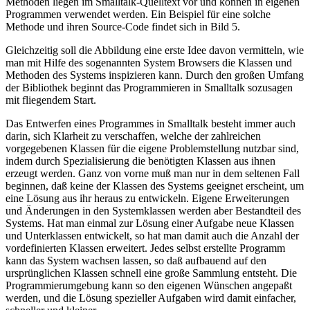
Methoden liegen im Smalltalk-Quelltext vor und können in eigenen
Programmen verwendet werden. Ein Beispiel für eine solche
Methode und ihren Source-Code findet sich in Bild 5.
Gleichzeitig soll die Abbildung eine erste Idee davon vermitteln, wie
man mit Hilfe des sogenannten System Browsers die Klassen und
Methoden des Systems inspizieren kann. Durch den großen Umfang
der Bibliothek beginnt das Programmieren in Smalltalk sozusagen
mit fliegendem Start.
Das Entwerfen eines Programmes in Smalltalk besteht immer auch
darin, sich Klarheit zu verschaffen, welche der zahlreichen
vorgegebenen Klassen für die eigene Problemstellung nutzbar sind,
indem durch Spezialisierung die benötigten Klassen aus ihnen
erzeugt werden. Ganz von vorne muß man nur in dem seltenen Fall
beginnen, daß keine der Klassen des Systems geeignet erscheint, um
eine Lösung aus ihr heraus zu entwickeln. Eigene Erweiterungen
und Änderungen in den Systemklassen werden aber Bestandteil des
Systems. Hat man einmal zur Lösung einer Aufgabe neue Klassen
und Unterklassen entwickelt, so hat man damit auch die Anzahl der
vordefinierten Klassen erweitert. Jedes selbst erstellte Programm
kann das System wachsen lassen, so daß aufbauend auf den
ursprünglichen Klassen schnell eine große Sammlung entsteht. Die
Programmierumgebung kann so den eigenen Wünschen angepaßt
werden, und die Lösung spezieller Aufgaben wird damit einfacher,