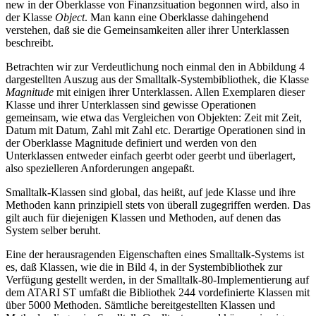
new in der Oberklasse von Finanzsituation begonnen wird, also in
der Klasse
Object
. Man kann eine Oberklasse dahingehend
verstehen, daß sie die Gemeinsamkeiten aller ihrer Unterklassen
beschreibt.
Betrachten wir zur Verdeutlichung noch einmal den in Abbildung 4
dargestellten Auszug aus der Smalltalk-Systembibliothek, die Klasse
Magnitude
mit einigen ihrer Unterklassen. Allen Exemplaren dieser
Klasse und ihrer Unterklassen sind gewisse Operationen
gemeinsam, wie etwa das Vergleichen von Objekten: Zeit mit Zeit,
Datum mit Datum, Zahl mit Zahl etc. Derartige Operationen sind in
der Oberklasse Magnitude definiert und werden von den
Unterklassen entweder einfach geerbt oder geerbt und überlagert,
also spezielleren Anforderungen angepaßt.
Smalltalk-Klassen sind global, das heißt, auf jede Klasse und ihre
Methoden kann prinzipiell stets von überall zugegriffen werden. Das
gilt auch für diejenigen Klassen und Methoden, auf denen das
System selber beruht.
Eine der herausragenden Eigenschaften eines Smalltalk-Systems ist
es, daß Klassen, wie die in Bild 4, in der Systembibliothek zur
Verfügung gestellt werden, in der Smalltalk-80-Implementierung auf
dem ATARI ST umfaßt die Bibliothek 244 vordefinierte Klassen mit
über 5000 Methoden. Sämtliche bereitgestellten Klassen und