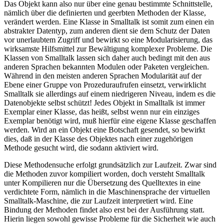
Das Objekt kann also nur über eine genau bestimmte Schnittstelle,
nämlich über die definierten und geerbten Methoden der Klasse,
verändert werden. Eine Klasse in Smalltalk ist somit zum einen ein
abstrakter Datentyp, zum anderen dient sie dem Schutz der Daten
vor unerlaubtem Zugriff und bewirkt so eine Modularisierung, das
wirksamste Hilfsmittel zur Bewältigung komplexer Probleme. Die
Klassen von Smalltalk lassen sich daher auch bedingt mit den aus
anderen Sprachen bekannten Modulen oder Paketen vergleichen.
Während in den meisten anderen Sprachen Modularität auf der
Ebene einer Gruppe von Prozeduraufrufen einsetzt, verwirklicht
Smalltalk sie allerdings auf einem niedrigeren Niveau, indem es die
Datenobjekte selbst schützt! Jedes Objekt in Smalltalk ist immer
Exemplar einer Klasse, das heißt, selbst wenn nur ein einziges
Exemplar benötigt wird, muß hierfür eine eigene Klasse geschaffen
werden. Wird an ein Objekt eine Botschaft gesendet, so bewirkt
dies, daß in der Klasse des Objektes nach einer zugehörigen
Methode gesucht wird, die sodann aktiviert wird.
Diese Methodensuche erfolgt grundsätzlich zur Laufzeit. Zwar sind
die Methoden zuvor kompiliert worden, doch versteht Smalltalk
unter Kompilieren nur die Übersetzung des Quelltextes in eine
verdichtete Form, nämlich in die Maschinensprache der virtuellen
Smalltalk-Maschine, die zur Laufzeit interpretiert wird. Eine
Bindung der Methoden findet also erst bei der Ausführung statt.
Hierin liegen sowohl gewisse Probleme für die Sicherheit wie auch