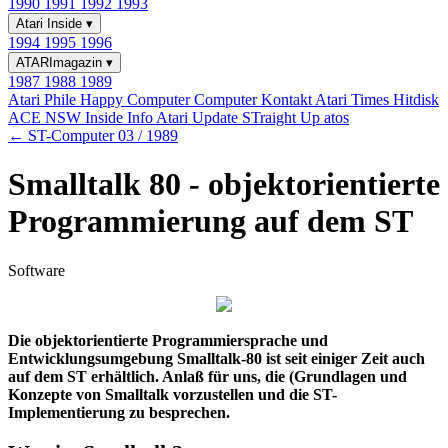
1990
1991
1992
1993
Atari Inside
▾
1994
1995
1996
ATARImagazin
▾
1987
1988
1989
Atari Phile
Happy Computer
Computer Kontakt
Atari Times
Hitdisk
ACE NSW Inside Info
Atari Update
STraight Up
atos
← ST-Computer 03 / 1989
Smalltalk 80 - objektorientierte
Programmierung auf dem ST
Software
Die objektorientierte Programmiersprache und
Entwicklungsumgebung Smalltalk-80 ist seit einiger Zeit auch
auf dem ST erhältlich. Anlaß für uns, die (Grundlagen und
Konzepte von Smalltalk vorzustellen und die ST-
Implementierung zu besprechen.