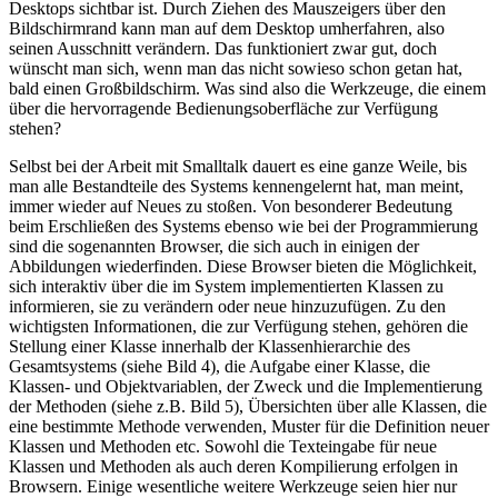
Desktops sichtbar ist. Durch Ziehen des Mauszeigers über den
Bildschirmrand kann man auf dem Desktop umherfahren, also
seinen Ausschnitt verändern. Das funktioniert zwar gut, doch
wünscht man sich, wenn man das nicht sowieso schon getan hat,
bald einen Großbildschirm. Was sind also die Werkzeuge, die einem
über die hervorragende Bedienungsoberfläche zur Verfügung
stehen?
Selbst bei der Arbeit mit Smalltalk dauert es eine ganze Weile, bis
man alle Bestandteile des Systems kennengelernt hat, man meint,
immer wieder auf Neues zu stoßen. Von besonderer Bedeutung
beim Erschließen des Systems ebenso wie bei der Programmierung
sind die sogenannten Browser, die sich auch in einigen der
Abbildungen wiederfinden. Diese Browser bieten die Möglichkeit,
sich interaktiv über die im System implementierten Klassen zu
informieren, sie zu verändern oder neue hinzuzufügen. Zu den
wichtigsten Informationen, die zur Verfügung stehen, gehören die
Stellung einer Klasse innerhalb der Klassenhierarchie des
Gesamtsystems (siehe Bild 4), die Aufgabe einer Klasse, die
Klassen- und Objektvariablen, der Zweck und die Implementierung
der Methoden (siehe z.B. Bild 5), Übersichten über alle Klassen, die
eine bestimmte Methode verwenden, Muster für die Definition neuer
Klassen und Methoden etc. Sowohl die Texteingabe für neue
Klassen und Methoden als auch deren Kompilierung erfolgen in
Browsern. Einige wesentliche weitere Werkzeuge seien hier nur