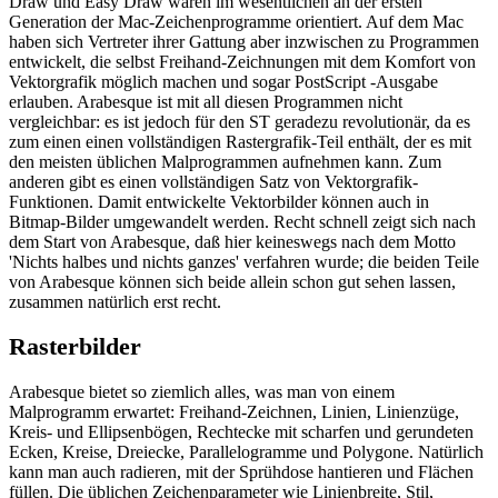
Draw und Easy Draw waren im wesentlichen an der ersten
Generation der Mac-Zeichenprogramme orientiert. Auf dem Mac
haben sich Vertreter ihrer Gattung aber inzwischen zu Programmen
entwickelt, die selbst Freihand-Zeichnungen mit dem Komfort von
Vektorgrafik möglich machen und sogar PostScript -Ausgabe
erlauben. Arabesque ist mit all diesen Programmen nicht
vergleichbar: es ist jedoch für den ST geradezu revolutionär, da es
zum einen einen vollständigen Rastergrafik-Teil enthält, der es mit
den meisten üblichen Malprogrammen aufnehmen kann. Zum
anderen gibt es einen vollständigen Satz von Vektorgrafik-
Funktionen. Damit entwickelte Vektorbilder können auch in
Bitmap-Bilder umgewandelt werden. Recht schnell zeigt sich nach
dem Start von Arabesque, daß hier keineswegs nach dem Motto
'Nichts halbes und nichts ganzes' verfahren wurde; die beiden Teile
von Arabesque können sich beide allein schon gut sehen lassen,
zusammen natürlich erst recht.
Rasterbilder
Arabesque bietet so ziemlich alles, was man von einem
Malprogramm erwartet: Freihand-Zeichnen, Linien, Linienzüge,
Kreis- und Ellipsenbögen, Rechtecke mit scharfen und gerundeten
Ecken, Kreise, Dreiecke, Parallelogramme und Polygone. Natürlich
kann man auch radieren, mit der Sprühdose hantieren und Flächen
füllen. Die üblichen Zeichenparameter wie Linienbreite, Stil,