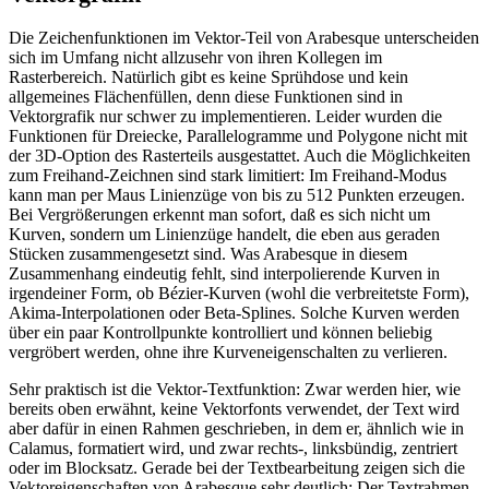
Die Zeichenfunktionen im Vektor-Teil von Arabesque unterscheiden
sich im Umfang nicht allzusehr von ihren Kollegen im
Rasterbereich. Natürlich gibt es keine Sprühdose und kein
allgemeines Flächenfüllen, denn diese Funktionen sind in
Vektorgrafik nur schwer zu implementieren. Leider wurden die
Funktionen für Dreiecke, Parallelogramme und Polygone nicht mit
der 3D-Option des Rasterteils ausgestattet. Auch die Möglichkeiten
zum Freihand-Zeichnen sind stark limitiert: Im Freihand-Modus
kann man per Maus Linienzüge von bis zu 512 Punkten erzeugen.
Bei Vergrößerungen erkennt man sofort, daß es sich nicht um
Kurven, sondern um Linienzüge handelt, die eben aus geraden
Stücken zusammengesetzt sind. Was Arabesque in diesem
Zusammenhang eindeutig fehlt, sind interpolierende Kurven in
irgendeiner Form, ob Bézier-Kurven (wohl die verbreitetste Form),
Akima-Interpolationen oder Beta-Splines. Solche Kurven werden
über ein paar Kontrollpunkte kontrolliert und können beliebig
vergröbert werden, ohne ihre Kurveneigenschalten zu verlieren.
Sehr praktisch ist die Vektor-Textfunktion: Zwar werden hier, wie
bereits oben erwähnt, keine Vektorfonts verwendet, der Text wird
aber dafür in einen Rahmen geschrieben, in dem er, ähnlich wie in
Calamus, formatiert wird, und zwar rechts-, linksbündig, zentriert
oder im Blocksatz. Gerade bei der Textbearbeitung zeigen sich die
Vektoreigenschaften von Arabesque sehr deutlich: Der Textrahmen