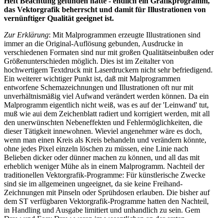
Heft Beachtung gefunden hatte - endlich ein Grafikprogramm,
das Vektorgrafik beherrscht und damit für Illustrationen von
vernünftiger Qualität geeignet ist.
Zur Erklärung
: Mit Malprogrammen erzeugte Illustrationen sind
immer an die Original-Auflösung gebunden, Ausdrucke in
verschiedenen Formaten sind nur mit großen Qualitätseinbußen oder
Größenunterschieden möglich. Dies ist im Zeitalter von
hochwertigem Textdruck mit Laserdruckern nicht sehr befriedigend.
Ein weiterer wichtiger Punkt ist, daß mit Malprogrammen
entworfene Schemazeichnungen und Illustrationen oft nur mit
unverhältnismäßig viel Aufwand verändert werden können. Da ein
Malprogramm eigentlich nicht weiß, was es auf der 'Leinwand' tut,
muß wie aui dem Zeichenblatt radiert und korrigiert werden, mit all
den unerwünschten Nebeneffekten und Fehlermöglichkeiten, die
dieser Tätigkeit innewohnen. Wieviel angenehmer wäre es doch,
wenn man einen Kreis als Kreis behandeln und verändern könnte,
ohne jedes Pixel einzeln löschen zu müssen, eine Linie nach
Belieben dicker oder dünner machen zu können, und all das mit
erheblich weniger Mühe als in einem Malprogramm. Nachteil der
traditionellen Vektorgrafik-Programme: Für künstlerische Zwecke
sind sie im allgemeinen ungeeignet, da sie keine Freihand-
Zeichnungen mit Pinseln oder Sprühdosen erlauben. Die bisher auf
dem ST verfügbaren Vektorgrafik-Programme hatten den Nachteil,
in Handling und Ausgabe limitiert und unhandlich zu sein. Gem