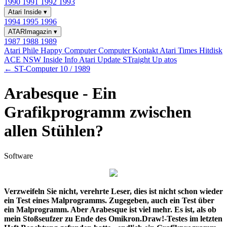
1990
1991
1992
1993
Atari Inside
▾
1994
1995
1996
ATARImagazin
▾
1987
1988
1989
Atari Phile
Happy Computer
Computer Kontakt
Atari Times
Hitdisk
ACE NSW Inside Info
Atari Update
STraight Up
atos
← ST-Computer 10 / 1989
Arabesque - Ein
Grafikprogramm zwischen
allen Stühlen?
Software
Verzweifeln Sie nicht, verehrte Leser, dies ist nicht schon wieder
ein Test eines Malprogramms. Zugegeben, auch ein Test über
ein Malprogramm. Aber Arabesque ist viel mehr. Es ist, als ob
mein Stoßseufzer zu Ende des Omikron.Draw!-Testes im letzten