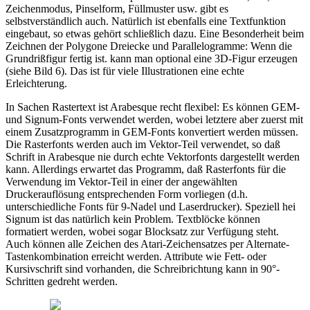
Zeichenmodus, Pinselform, Füllmuster usw. gibt es
selbstverständlich auch. Natürlich ist ebenfalls eine Textfunktion
eingebaut, so etwas gehört schließlich dazu. Eine Besonderheit beim
Zeichnen der Polygone Dreiecke und Parallelogramme: Wenn die
Grundrißfigur fertig ist. kann man optional eine 3D-Figur erzeugen
(siehe Bild 6). Das ist für viele Illustrationen eine echte
Erleichterung.
In Sachen Rastertext ist Arabesque recht flexibel: Es können GEM-
und Signum-Fonts verwendet werden, wobei letztere aber zuerst mit
einem Zusatzprogramm in GEM-Fonts konvertiert werden müssen.
Die Rasterfonts werden auch im Vektor-Teil verwendet, so daß
Schrift in Arabesque nie durch echte Vektorfonts dargestellt werden
kann. Allerdings erwartet das Programm, daß Rasterfonts für die
Verwendung im Vektor-Teil in einer der angewählten
Druckerauflösung entsprechenden Form vorliegen (d.h.
unterschiedliche Fonts für 9-Nadel und Laserdrucker). Speziell hei
Signum ist das natürlich kein Problem. Textblöcke können
formatiert werden, wobei sogar Blocksatz zur Verfügung steht.
Auch können alle Zeichen des Atari-Zeichensatzes per Alternate-
Tastenkombination erreicht werden. Attribute wie Fett- oder
Kursivschrift sind vorhanden, die Schreibrichtung kann in 90°-
Schritten gedreht werden.