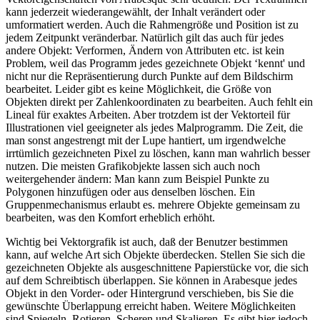
kann jederzeit wiederangewählt, der Inhalt verändert oder
umformatiert werden. Auch die Rahmengröße und Position ist zu
jedem Zeitpunkt veränderbar. Natürlich gilt das auch für jedes
andere Objekt: Verformen, Ändern von Attributen etc. ist kein
Problem, weil das Programm jedes gezeichnete Objekt ‘kennt' und
nicht nur die Repräsentierung durch Punkte auf dem Bildschirm
bearbeitet. Leider gibt es keine Möglichkeit, die Größe von
Objekten direkt per Zahlenkoordinaten zu bearbeiten. Auch fehlt ein
Lineal für exaktes Arbeiten. Aber trotzdem ist der Vektorteil für
Illustrationen viel geeigneter als jedes Malprogramm. Die Zeit, die
man sonst angestrengt mit der Lupe hantiert, um irgendwelche
irrtümlich gezeichneten Pixel zu löschen, kann man wahrlich besser
nutzen. Die meisten Grafikobjekte lassen sich auch noch
weitergehender ändern: Man kann zum Beispiel Punkte zu
Polygonen hinzufügen oder aus denselben löschen. Ein
Gruppenmechanismus erlaubt es. mehrere Objekte gemeinsam zu
bearbeiten, was den Komfort erheblich erhöht.
Wichtig bei Vektorgrafik ist auch, daß der Benutzer bestimmen
kann, auf welche Art sich Objekte überdecken. Stellen Sie sich die
gezeichneten Objekte als ausgeschnittene Papierstücke vor, die sich
auf dem Schreibtisch überlappen. Sie können in Arabesque jedes
Objekt in den Vorder- oder Hintergrund verschieben, bis Sie die
gewünschte Überlappung erreicht haben. Weitere Möglichkeiten
sind Spiegeln, Rotieren, Scheren und Skalieren. Es gibt hier jedoch