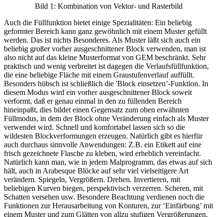
Bild 1: Kombination von Vektor- und Rasterbild
Auch die Füllfunktion bietet einige Spezialitäten: Ein beliebig
geformter Bereich kann ganz gewöhnlich mit einem Muster gefüllt
werden. Das ist nichts Besonderes. Als Muster läßt sich auch ein
beliebig großer vorher ausgeschnittener Block verwenden, man ist
also nicht auf das kleine Musterformat von GEM beschränkt. Sehr
praktisch und wenig verbreitet ist dagegen die Verlaufsfüllfunktion,
die eine beliebige Fläche mit einem Graustufenverlauf auffüllt.
Besonders hübsch ist schließlich die 'Block einsetzen’-Funktion. In
diesem Modus wird ein vorher ausgeschnittener Block soweit
verformt, daß er genau einmal in den zu füllenden Bereich
hineinpaßt, dies bildet einen Gegensatz zum oben erwähnten
Füllmodus, in dem der Block ohne Veränderung einfach als Muster
verwendet wird. Schnell und komfortabel lassen sich so die
wildesten Blockverformungen erzeugen. Natürlich gibt es hierfür
auch durchaus sinnvolle Anwendungen: Z.B. ein Etikett auf eine
frisch gezeichnete Flasche zu kleben, wird erheblich vereinfacht.
Natürlich kann man, wie in jedem Malprogramm, das etwas auf sich
hält, auch in Arabesque Blöcke auf sehr viel vielseitigere Art
verändern. Spiegeln, Vergrößern. Drehen. Invertieren, mit
beliebigen Kurven biegen, perspektivisch verzerren. Scheren, mit
Schatten versehen usw. Besondere Beachtung verdienen noch die
Funktionen zur Herausarbeitung von Konturen, zur ‘Einfärbung’ mit
einem Muster und zum Glätten von allzu stufigen Vergrößerungen.