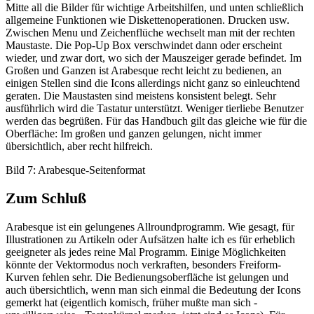
Mitte all die Bilder für wichtige Arbeitshilfen, und unten schließlich
allgemeine Funktionen wie Diskettenoperationen. Drucken usw.
Zwischen Menu und Zeichenflüche wechselt man mit der rechten
Maustaste. Die Pop-Up Box verschwindet dann oder erscheint
wieder, und zwar dort, wo sich der Mauszeiger gerade befindet. Im
Großen und Ganzen ist Arabesque recht leicht zu bedienen, an
einigen Stellen sind die Icons allerdings nicht ganz so einleuchtend
geraten. Die Maustasten sind meistens konsistent belegt. Sehr
ausführlich wird die Tastatur unterstützt. Weniger tierliebe Benutzer
werden das begrüßen. Für das Handbuch gilt das gleiche wie für die
Oberfläche: Im großen und ganzen gelungen, nicht immer
übersichtlich, aber recht hilfreich.
Bild 7: Arabesque-Seitenformat
Zum Schluß
Arabesque ist ein gelungenes Allroundprogramm. Wie gesagt, für
Illustrationen zu Artikeln oder Aufsätzen halte ich es für erheblich
geeigneter als jedes reine Mal Programm. Einige Möglichkeiten
könnte der Vektormodus noch verkraften, besonders Freiform-
Kurven fehlen sehr. Die Bedienungsoberfläche ist gelungen und
auch übersichtlich, wenn man sich einmal die Bedeutung der Icons
gemerkt hat (eigentlich komisch, früher mußte man sich -