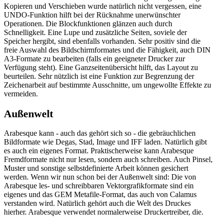
Kopieren und Verschieben wurde natürlich nicht vergessen, eine
UNDO-Funktion hilft bei der Rücknahme unerwünschter
Operationen. Die Blockfunktionen glänzen auch durch
Schnelligkeit. Eine Lupe und zusätzliche Seiten, soviele der
Speicher hergibt, sind ebenfalls vorhanden. Sehr positiv sind die
freie Auswahl des Bildschirmformates und die Fähigkeit, auch DIN
A3-Formate zu bearbeiten (falls ein geeigneter Drucker zur
Verfügung steht). Eine Ganzseitenübersicht hilft, das Layout zu
beurteilen. Sehr nützlich ist eine Funktion zur Begrenzung der
Zeichenarbeit auf bestimmte Ausschnitte, um ungewollte Effekte zu
vermeiden.
Außenwelt
Arabesque kann - auch das gehört sich so - die gebräuchlichen
Bildformate wie Degas, Stad, Image und IFF laden. Natürlich gibt
es auch ein eigenes Format. Praktischerweise kann Arabesque
Fremdformate nicht nur lesen, sondern auch schreiben. Auch Pinsel,
Muster und sonstige selbstdefinierte Arbeit können gesichert
werden. Wenn wir nun schon bei der Außenwelt sind: Die von
Arabesque les- und schreibbaren Vektorgrafikformate sind ein
eigenes und das GEM Metafile-Format, das auch von Calamus
verstanden wird. Natürlich gehört auch die Welt des Druckes
hierher. Arabesque verwendet normalerweise Druckertreiber, die.