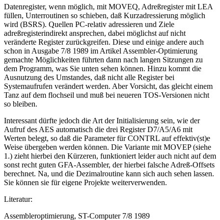
Datenregister, wenn möglich, mit MOVEQ, Adreßregister mit LEA
füllen, Unterroutinen so schieben, daß Kurzadressierung möglich
wird (BSRS). Quellen PC-relativ adressieren und Ziele
adreßregisterindirekt ansprechen, dabei möglichst auf nicht
veränderte Register zurückgreifen. Diese und einige andere auch
schon in Ausgabe 7/8 1989 im Artikel Assembler-Optimierung
gemachte Möglichkeiten führten dann nach langen Sitzungen zu
dem Programm, was Sie unten sehen können. Hinzu kommt die
Ausnutzung des Umstandes, daß nicht alle Register bei
Systemaufrufen verändert werden. Aber Vorsicht, das gleicht einem
Tanz auf dem flochseil und muß bei neueren TOS-Versionen nicht
so bleiben.
Interessant dürfte jedoch die Art der Initialisierung sein, wie der
Aufruf des AES automatisch die drei Register D7/A5/A6 mit
Werten belegt, so daß die Parameter für CONTRL auf effektiv(st)e
Weise übergeben werden können. Die Variante mit MOVEP (siehe
1.) zieht hierbei den Kürzeren, funktioniert leider auch nicht auf dem
sonst recht guten GFA-Assembler, der hierbei falsche Adreß-Offsets
berechnet. Na, und die Dezimalroutine kann sich auch sehen lassen.
Sie können sie für eigene Projekte weiterverwenden.
Literatur:
Assembleroptimierung, ST-Computer 7/8 1989