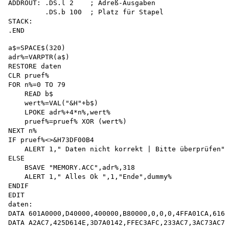
ADDROUT: .DS.l 2    ; Adreß-Ausgaben

         .DS.b 100  ; Platz für Stapel

STACK:

a$=SPACE$(320) 

adr%=VARPTR(a$)

RESTORE daten 

CLR pruef%

FOR n%=0 TO 79 

    READ b$

    wert%=VAL("&H"+b$)

    LPOKE adr%+4*n%,wert%

    pruef%=pruef% XOR (wert%)

NEXT n%

IF pruef%<>&H73DF00B4

    ALERT 1," Daten nicht korrekt | Bitte überprüfen",
ELSE

    BSAVE "MEMORY.ACC",adr%,318 

    ALERT 1," Alles Ok ",1,"Ende",dummy% 

ENDIF 

EDIT 

daten:

DATA 601A0000,D40000,400000,B80000,0,0,0,4FFA01CA,6166
DATA A2AC7,425D614E,3D7A0142,FFEC3AFC,233AC7,3AC73AC7
