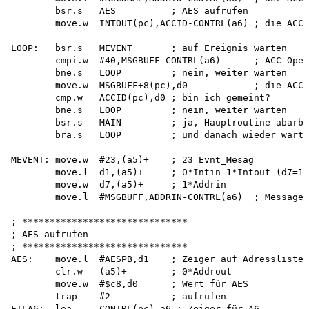
        bsr.s   AES          ; AES aufrufen

        move.w  INTOUT(pc),ACCID-CONTRL(a6) ; die ACC-
LOOP:   bsr.s   MEVENT       ; auf Ereignis warten

        cmpi.w  #40,MSGBUFF-CONTRL(a6)      ; ACC Open
        bne.s   LOOP         ; nein, weiter warten

        move.w  MSGBUFF+8(pc),d0            ; die ACC-
        cmp.w   ACCID(pc),d0 ; bin ich gemeint? 

        bne.s   LOOP         ; nein, weiter warten 

        bsr.s   MAIN         ; ja, Hauptroutine abarbe
        bra.s   LOOP         ; und danach wieder warte
MEVENT: move.w  #23,(a5)+    ; 23 Evnt_Mesag

        move.l  d1,(a5)+     ; 0*Intin 1*Intout (d7=1)

        move.w  d7,(a5)+     ; 1*Addrin

        move.l  #MSGBUFF,ADDRIN-CONTRL(a6)  ; Message-
; ******************************

; AES aufrufen 

; ******************************

AES:    move.l  #AESPB,d1    ; Zeiger auf Adressliste

        clr.w   (a5)+        ; 0*Addrout

        move.w  #$c8,d0      ; Wert für AES

        trap    #2           ; aufrufen

FILA6:  lea     CONTRL(pc),a6 ; Zeiger für A6
