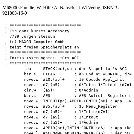
M68000-Familie, W. Hilf / A. Nausch, TeWi Verlag, ISBN 3-
921803-16-0
; ******************************

; Ein ganz kurzes Accessory 

; 7/89 Jürgen Stessun 

; (c) MAXON Computer GmbH

; zeigt freien Speicherplatz an 

; ******************************

; Initialisierungsteil fürs ACC 

; ******************************

        lea     STACK(pc),sp ; der Stapel für's ACC 

        bsr.s   FILA6        ; a6 und a5 =CONTRL, d7=1

        move.w  #10,(a5)+    ; 10 Opcode Appl_Init

        move.l  d7,(a5)+     ; 0*Intin 1*Intout (d7=1)
        clr.w   (a5)+        ; 0*Addrin

        bsr.s   AES          ; AES-Aufruf, Register se
        move.w  INTOUT(pc),APPID-CONTRL(a6) ; Appl.-Nu
        move.w  #35,(a5)+    ; 35 Menu_Register

        move.w  d7,(a5)+     ; 1*Intin(d7=1)

        move.w  d7,(a5)+     ; 1*Intout

        move.w  d7,(a5)+     ; 1*Addrin

        move.w  APPID(pc),INTIN-CONTRL(a6)  ; Applikat
        move.l  #ACCNAME,ADDRIN-CONTRL(a6)  ; der ACC-