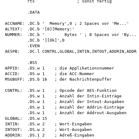
         rts                 ; sonst fertig

         .DATA

ACCNAME: .DC.b '  Memory',0 ; 2 Spaces vor 'Me...'

ALTEXT:  .DC.b '[0][Memory:'

NUMMER:  .DC.b '        Bytes ' ; 8 Spaces vor 'By...'

         .DC.b '][Ok]',0 

         .EVEN

AESPB:   .DC.l CONTRL,GLOBAL,INTIN,INTOUT,ADDRIN,ADDRO
         .BSS

APPID:   .DS.w 1    ; die Applikationsnummer

ACCID:   .DS.w 1    ; die ACC-Nummer

MSGBUFF: .DS.b 16   ; der Nachrichtenpuffer

CONTRL:  .DS.w 1    ; Opcode der AES-Funktion

         .DS.w 1    ; Anzahl der Intin-Einträge

         .DS.w 1    ; Anzahl der Intout-Ausgaben

         .DS.w 1    ; Anzahl der Addrin-Einträge

         .DS.w 1    ; Anzahl der Addrout-Ausgaben

GLOBAL:  .DS.w 15

INTIN:   .DS.w 2    ; Wort-Eingaben

INTOUT:  .DS.w 2    ; Wort-Ausgaben

ADDRIN:  .DS.1 2    ; Adreß-Eingaben
