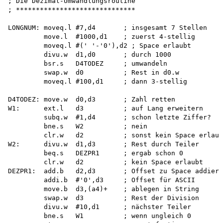
; Die Dezimal-Umwandlungsroutine 

; ******************************

LONGNUM: moveq.l #7,d4       ; insgesamt 7 Stellen

         move.l  #1000,d1    ; zuerst 4-stellig 

         moveq.l #(' '-'0'),d2 ; Space erlaubt

         divu.w  d1,d0       ; durch 1000

         bsr.s   D4TODEZ     ; umwandeln

         swap.w  d0          ; Rest in d0.w

         moveq.l #100,d1     ; dann 3-stellig

D4TODEZ: move.w  d0,d3       ; Zahl retten

W1:      ext.l   d3          ; auf Lang erweitern

         subq.w  #1,d4       ; schon letzte Ziffer?

         bne.s   W2          ; nein

         clr.w   d2          ; sonst kein Space erlaub
W2:      divu.w  d1,d3       ; Rest durch Teiler

         beq.s   DEZPR1      ; ergab schon 0

         clr.w   d2          ; kein Space erlaubt

DEZPR1:  add.b   d2,d3       ; Offset zu Space addiere
         addi.b  #'0',d3     ; Offset für ASCII

         move.b  d3,(a4)+    ; ablegen in String

         swap.w  d3          ; Rest der Division

         divu.w  #10,d1      ; nächster Teiler

         bne.s   W1          ; wenn ungleich 0
