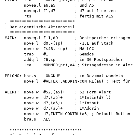
        movea.l a6,a5        ; und A5

        moveq.l #1,d7        ; d7 auf 1 setzen

        rts                  ; fertig mit AES

; ***************************

; Der eigentliche Aktionsteil 

; ***************************

MAIN:   moveq.l #-1,d0       ; Restspeicher erfragen

        move.l  d0,-(sp)     ; -1.L auf Stack

        move.w  #$48,-(sp)   ; MALLOC

        trap    #1           ; Gemdos

        addq.l  #6,sp        ; in D0 Restspeicher

        lea     NUMMER(pc),a4 ; Stringadresse in Alert

PRLONG: bsr.s   LONGNUM      ; in Dezimal wandeln

        move.l  #ALTEXT,ADDRIN-CONTRL(a6) ; Text für A
ALERT:  move.w  #52,(a5)+    ; 52 Form Alert

        move.w  d7,(a5)+     ; 1*Intin(d7=l)

        move.w  d7,(a5)+     ; 1*Intout

        move.w  d7,(a5)+     ; 1*Addrin

        move.w  d7,INTIN-CONTRL(a6) ; Default Button =
        bra.s   AES

; ******************************
