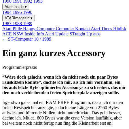
1990
1991
1992
1993
Atari Inside
▾
1994
1995
1996
ATARImagazin
▾
1987
1988
1989
Atari Phile
Happy Computer
Computer Kontakt
Atari Times
Hitdisk
ACE NSW Inside Info
Atari Update
STraight Up
atos
← ST-Computer 10 / 1989
Ein ganz kurzes Accessory
Programmierpraxis
“Wäre doch gelacht, wenn ich da nicht noch ein paar Bytes
rauskitzeln könnte”, dachte ich mir, als ich mir vornahm, ein
bis aufs letzte Byte optimiertes Accessorys zu schreiben, das mir
den noch verbleibenden freien Speicherplatz anzeigen sollte.
Irgendwo gab's mal ein RAM-FREE-Programm, das auch nur den
freien Restspeicher anzeigte, jedoch eine Länge von 2560 Bytes
aufwies und führende Nullen nicht unterdrückte. Das geht besser,
dachte ich. Mit ca. 600 Bytes war die erste Version lauffähig, aber
bei weitem noch nicht fertig; nun fing die Kleinarbeit erst an: