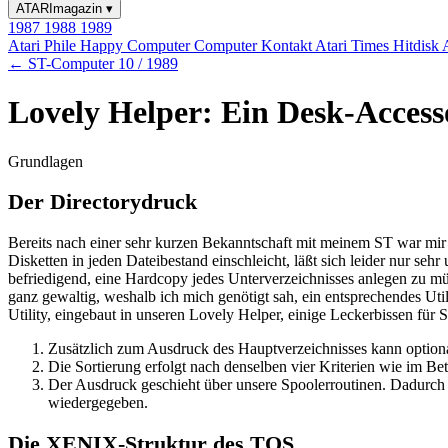
ATARImagazin
▾
1987
1988
1989
Atari Phile
Happy Computer
Computer Kontakt
Atari Times
Hitdisk
← ST-Computer 10 / 1989
Lovely Helper: Ein Desk-Accesso
Grundlagen
Der Directorydruck
Bereits nach einer sehr kurzen Bekanntschaft mit meinem ST war mir k
Disketten in jeden Dateibestand einschleicht, läßt sich leider nur se
befriedigend, eine Hardcopy jedes Unterverzeichnisses anlegen zu mü
ganz gewaltig, weshalb ich mich genötigt sah, ein entsprechendes Uti
Utility, eingebaut in unseren Lovely Helper, einige Leckerbissen für Si
Zusätzlich zum Ausdruck des Hauptverzeichnisses kann optiona
Die Sortierung erfolgt nach denselben vier Kriterien wie im B
Der Ausdruck geschieht über unsere Spoolerroutinen. Dadurch 
wiedergegeben.
Die XENIX-Struktur des TOS