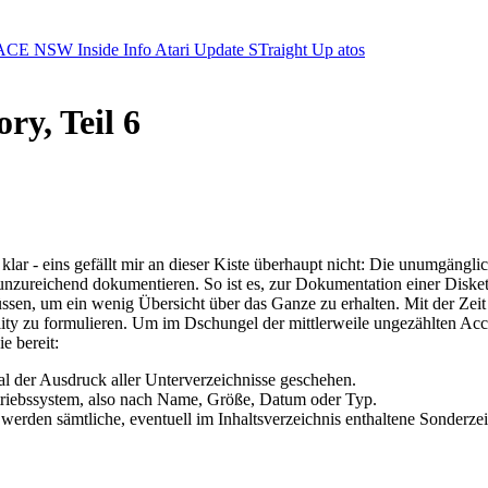
ACE NSW Inside Info
Atari Update
STraight Up
atos
ry, Teil 6
lar - eins gefällt mir an dieser Kiste überhaupt nicht: Die unumgängli
hr unzureichend dokumentieren. So ist es, zur Dokumentation einer Diske
ssen, um ein wenig Übersicht über das Ganze zu erhalten. Mit der Zeit
lity zu formulieren. Um im Dschungel der mittlerweile ungezählten Acce
e bereit:
l der Ausdruck aller Unterverzeichnisse geschehen.
etriebssystem, also nach Name, Größe, Datum oder Typ.
werden sämtliche, eventuell im Inhaltsverzeichnis enthaltene Sonderze