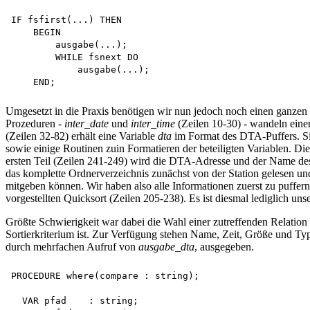
IF fsfirst(...) THEN

    BEGIN

        ausgabe(...);

        WHILE fsnext DO 

            ausgabe(...);

Umgesetzt in die Praxis benötigen wir nun jedoch noch einen ganzen
Prozeduren -
inter_date
und
inter_time
(Zeilen 10-30) - wandeln einen
(Zeilen 32-82) erhält eine Variable
dta
im Format des DTA-Puffers. Sie
sowie einige Routinen zuin Formatieren der beteiligten Variablen. Die
ersten Teil (Zeilen 241-249) wird die DTA-Adresse und der Name des
das komplette Ordnerverzeichnis zunächst von der Station gelesen und
mitgeben können. Wir haben also alle Informationen zuerst zu puffern
vorgestellten Quicksort (Zeilen 205-238). Es ist diesmal lediglich un
Größte Schwierigkeit war dabei die Wahl einer zutreffenden Relatio
Sortierkriterium ist. Zur Verfügung stehen Name, Zeit, Größe und Ty
durch mehrfachen Aufruf von
ausgabe_dta
, ausgegeben.
PROCEDURE where(compare : string);

  VAR pfad    : string;
