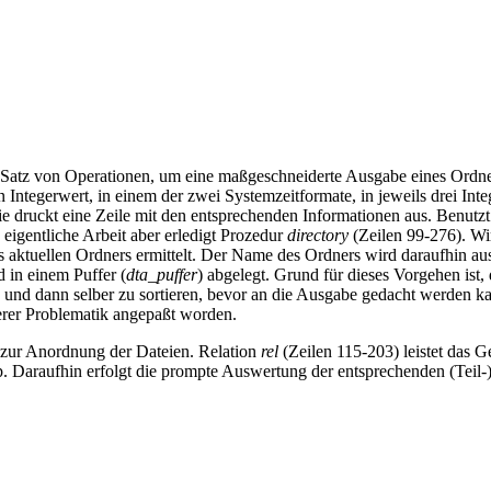
 Satz von Operationen, um eine maßgeschneiderte Ausgabe eines Ordner
 Integerwert, in einem der zwei Systemzeitformate, in jeweils drei I
 druckt eine Zeile mit den entsprechenden Informationen aus. Benutz
 eigentliche Arbeit aber erledigt Prozedur
directory
(Zeilen 99-276). Wi
 aktuellen Ordners ermittelt. Der Name des Ordners wird daraufhin a
 in einem Puffer (
dta_puffer
) abgelegt. Grund für dieses Vorgehen ist,
 und dann selber zu sortieren, bevor an die Ausgabe gedacht werden kan
serer Problematik angepaßt worden.
n zur Anordnung der Dateien. Relation
rel
(Zeilen 115-203) leistet das G
p. Daraufhin erfolgt die prompte Auswertung der entsprechenden (Teil-