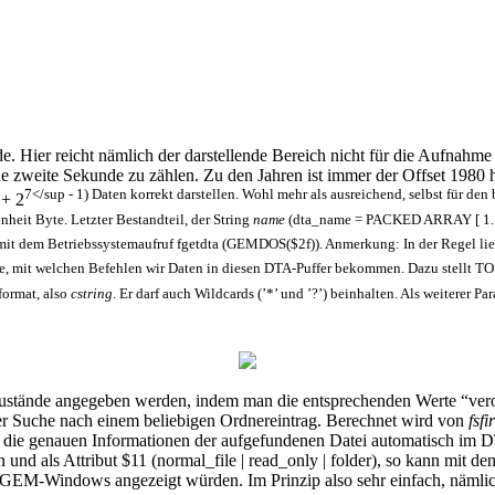
de. Hier reicht nämlich der darstellende Bereich nicht für die Aufnahm
 zweite Sekunde zu zählen. Zu den Jahren ist immer der Offset 1980 hi
7</sup - 1) Daten korrekt darstellen. Wohl mehr als ausreichend, selbst für den
 + 2
inheit Byte. Letzter Bestandteil, der String
name
(dta_name = PACKED ARRAY [ 1.. 14
mit dem Betriebssystemaufruf fgetdta (GEMDOS($2f)). Anmerkung: In der Regel lieg
rage, mit welchen Befehlen wir Daten in diesen DTA-Puffer bekommen. Dazu stellt T
format, also
cstring
. Er darf auch Wildcards (’*’ und ’?’) beinhalten. Als weiterer P
tände angegeben werden, indem man die entsprechenden Werte “verodert
 der Suche nach einem beliebigen Ordnereintrag. Berechnet wird von
fsfi
en die genauen Informationen der aufgefundenen Datei automatisch im 
 und als Attribut $11 (normal_file | read_only | folder), so kann mit 
n GEM-Windows angezeigt würden. Im Prinzip also sehr einfach, nämlic