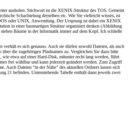
 weiter ausholen. Stichwort ist die XENIX-Struktur des TOS. Gemeint
chische Schachtelung derselben etc. Wie Sie vielleicht wissen, ist
 MS-DOS oder UNIX, Anwendung. Der Ursprung ist dabei ein XENIX
tation in einer baumartigen Struktur organisiert denken (Abbildung
 stehen Bäume in der Informatik immer auf dem Kopf. Ich schließe
 verhält es sich genauso. Auch sie dürfen sowohl Dateien, als auch
an über die zugehörigen Pfadnamen zu. Vergleichen Sie dazu bitte
wie etwa auf einer Hard-Disk, mitunter recht lang werden, führt
mes frei wählbar und kann jederzeit geändert werden. Zum Zugriff
e. Auch Dateien “in der Nähe” des aktuellen Ordners lassen sich
ung 21 befinden. Untenstehende Tabelle enthält dann jeweils zwei