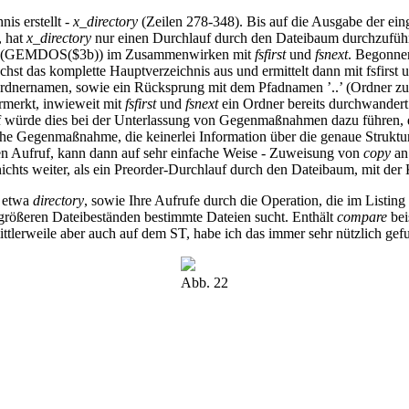
is erstellt -
x_directory
(Zeilen 278-348). Bis auf die Ausgabe der ein
, hat
x_directory
nur einen Durchlauf durch den Dateibaum durchzuführe
(GEMDOS($3b)) im Zusammenwirken mit
fsfirst
und
fsnext
. Begonnen
hst das komplette Hauptverzeichnis aus und ermittelt dann mit fsfirst 
n Ordnernamen, sowie ein Rücksprung mit dem Pfadnamen ’..’ (Ordner z
rmerkt, inwieweit mit
fsfirst
und
fsnext
ein Ordner bereits durchwandert
f würde dies bei der Unterlassung von Gegenmaßnahmen dazu führen, d
che Gegenmaßnahme, die keinerlei Information über die genaue Struktur 
en Aufruf, kann dann auf sehr einfache Weise - Zuweisung von
copy
an 
nichts weiter, als ein Preorder-Durchlauf durch den Dateibaum, mit der
r etwa
directory
, sowie Ihre Aufrufe durch die Operation, die im Listing 
 größeren Dateibeständen bestimmte Dateien sucht. Enthält
compare
bei
lerweile aber auch auf dem ST, habe ich das immer sehr nützlich gef
Abb. 22