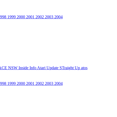
1998
1999
2000
2001
2002
2003
2004
ACE NSW Inside Info
Atari Update
STraight Up
atos
1998
1999
2000
2001
2002
2003
2004