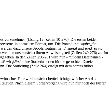
s vorzunehmen (Listing 12, Zeilen 10-276). Die ersten beiden
ntegerwerte, in normalem Format, um. Die Prozedur
ausgabe_dta
t werden dazu unsere Spoolerroutinen
send_signal
und
send_string
,
r wenden uns zunächst ihrem Anweisungsteil (Zeilen 240-276) zu. Im
usgegeben. In den Zeilen 250-261 wird nun - mit dem Dateinamen -
 daß wir
fsfirst
keine Sortierkriterien für die gesuchten Dateien
n. Die Sortierung (Zeile 264) erfolgt mit dem bereits früher
ewünschte. Hier wird zunächst berücksichtigt, welcher Art das
)Relation. Nach diesem Sortiervorgang wird nun nur noch der Puffer,