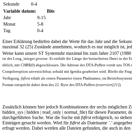
Sekunde
0-4
Variable datum:
Bits
Jahr
9-15
Monat
5-8
Tag
0-4
Einer Erklärung bedürfen dabei die Werte für das Jahr und die Sekun
maximal 32 (25) Zustände annehmen, wodurch es nur möglich ist, jede
Weise kann unsere ST Systemuhr maximal bis zum Jahre 2107 (1980
ist der Long_integer
groesse
. Er enthält die Länge der betrachteten Datei in der E
üblich, mit
CHR$(0)
abgeschlossen. Die Adresse des DTA-Puffers verrät uns TOS 
Compileroption unverzichtbar, sobald mit fgetdta gearbeitet wird. Bleibt die F
Verfügung.
fsfirst
erhält als ersten Parameter einen Pfadnamen, im Betriebssystem
Format entspricht dabei dem des 22. Byte des DTA-Puffers (
reserviert[21]
).
Zusätzlich können hier jedoch Kombinationen der sechs möglichen Zus
hidden_sys | hidden | read_only | normal_file) für diesen Parameter,
durchgeführten Suche. War die Suche mit
fsfirst
erfolgreich, so steh
Einträgen gesucht werden. Wird für
fsfirst
als Dateiname ’
.
’ angegeben
erfragt werden. Dabei werden alle Dateien gefunden, die auch in de