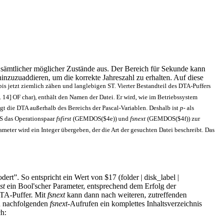
e sämtlicher möglicher Zustände aus. Der Bereich für Sekunde kann
nzuzuaddieren, um die korrekte Jahreszahl zu erhalten. Auf diese
 bis jetzt ziemlich zähen und langlebigen ST. Vierter Bestandteil des DTA-Puffers
] OF char), enthält den Namen der Datei. Er wird, wie im Betriebssystem
t die DTA außerhalb des Bereichs der Pascal-Variablen. Deshalb ist
p-
als
OS das Operationspaar
fsfirst
(GEMDOS($4e)) und
fsnext
(GEMDOS($4f)) zur
arameter wird ein Integer übergeben, der die Art der gesuchten Datei beschreibt. Das
”. So entspricht ein Wert von $17 (folder | disk_label |
rst
ein Bool'scher Parameter, entsprechend dem Erfolg der
DTA-Puffer. Mit
fsnext
kann dann nach weiteren, zutreffenden
den nachfolgenden
fsnext
-Aufrufen ein komplettes Inhaltsverzeichnis
h: