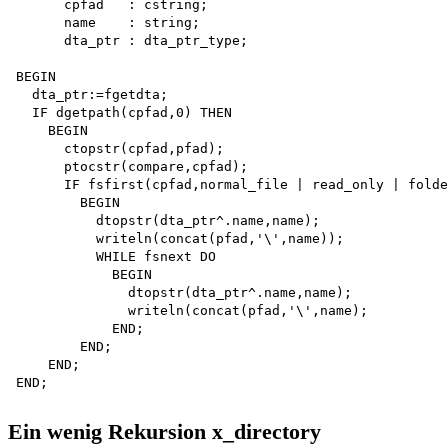
      cpfad   : cstring;

      name    : string;

      dta_ptr : dta_ptr_type;

BEGIN

  dta_ptr:=fgetdta;

  IF dgetpath(cpfad,0) THEN 

    BEGIN

      ctopstr(cpfad,pfad); 

      ptocstr(compare,cpfad);

      IF fsfirst(cpfad,normal_file | read_only | folde
        BEGIN

          dtopstr(dta_ptr^.name,name); 

          writeln(concat(pfad,'\',name));

          WHILE fsnext DO 

            BEGIN

              dtopstr(dta_ptr^.name,name); 

              writeln(concat(pfad,'\',name);

            END;

        END;

    END;

Ein wenig Rekursion x_directory