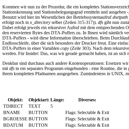
Kommen wir nun zu der Prozedur, die ein komplettes Stationsverzeichn
Stationskennung und Stationsbelegungsgrad ermitteln und ausgeben -
Benutzt wird hier im Wesentlichen der Betriebssystemaufruf
dsetpath
erfolgt noch in
x_directory
selber (Zeilen 315-317)).
dfs
gibt nun zunäc
Dabei erfolgt jeweils ein rekursiver Aufruf mit dem entsprechende
den reservierten Bytes des DTA-Puffers zu. In Ihnen wird nämlich ve
DTA-Puffers - wird diese Information überschrieben. Beim Durchlau
Endlosschleife, über die sich besonders der Drucker freut. Eine einfa
DTA-Puffers in einer Variablen
copy
(Zeile 303). Nach dem rekursiv
werden. Für Insider: Das, was wir gerade gemacht haben, ist an sich 
Denkbar sind durchaus auch andere Knotenoperationen: Ersetzen wi
mit
dfs
in ein separates Programm eingebunden - eine Routine, die in
ihrem kompletten Pfadnamen ausgegeben. Zumindestens in UNIX, mitt
Objekt:
Objektart:
Länge:
Diverses:
TDIRECT
TEXT
5
BNAME
BUTTON
Flags: Selectable & Exit
BGROESSE
BUTTON
Flags: Selectable & Exit
BDATUM
BUTTON
Flags: Selectable & Exit