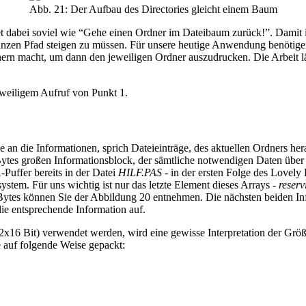
Abb. 21: Der Aufbau des Directories gleicht einem Baum
 dabei soviel wie “Gehe einen Ordner im Dateibaum zurück!”. Damit i
nzen Pfad steigen zu müssen. Für unsere heutige Anwendung benötigen
rn macht, um dann den jeweiligen Ordner auszudrucken. Die Arbeit läßt
eweiligem Aufruf von Punkt 1.
ie an die Informationen, sprich Dateieinträge, des aktuellen Ordners 
tes großen Informationsblock, der sämtliche notwendigen Daten über 
uffer bereits in der Datei
HILF.PAS
- in der ersten Folge des Lovely H
ystem. Für uns wichtig ist nur das letzte Element dieses Arrays -
reserv
 Bytes können Sie der Abbildung 20 entnehmen. Die nächsten beiden In
ie entsprechende Information auf.
(2x16 Bit) verwendet werden, wird eine gewisse Interpretation der Gr
 auf folgende Weise gepackt: