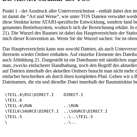
Punkt 1 - der Ausdruck aller Unterverzeichnisse - enthält dabei den
ist damit die “Art und Weise”, wie unter TOS Dateien verwaltet werden
diese Struktur keine ATARI-spezifische Entwicklung, sondern fand 
genanntes Betriebssystem, wodurch sich die Bezeichnung erklärt. In e
21). Die Wurzel des Baumes ist dabei das Hauptverzeichnis der Stat
mich dieser Konvention an. Wenn Sie die Wurzel suchen: Sie ist oben
Das Hauptverzeichnis kann nun sowohl Dateien, als auch Unterverzeic
ihrerseits wieder Ordner enthalten. Auf einzelne Elemente des Dateib
auch Abbildung 21. Dargestellt ist ein Dateibaum mit sämtlichen zug
man, zwecks einfacherer Handhabung, noch den Begriff des aktuellen
auf Dateien innerhalb des aktuellen Ordners braucht man nicht mehr
einfacher beschreiben als durch ihren kompletten Pfad. Gehen wir z
Dateinamen, die ein und dieselbe Datei innerhalb der Baumstruktur b
\TEIL.6\RSC\DIRECT.I    DIRECT.I

\TEIL.6

\TEIL.6\RUN             ..\RUN

\TEIL6\S0URCE\DIRECT.I  ..\SOURCE\DIRECT.I

\TEIL.5                 ..\..\TEIL.5
