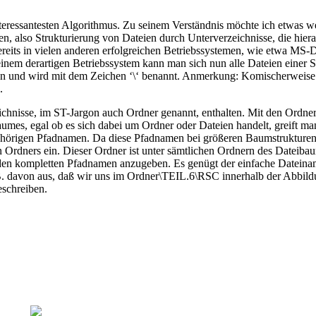
 interessantesten Algorithmus. Zu seinem Verständnis möchte ich etwas
, also Strukturierung von Dateien durch Unterverzeichnisse, die hierar
bereits in vielen anderen erfolgreichen Betriebssystemen, wie etwa
inem derartigen Betriebssystem kann man sich nun alle Dateien einer S
ion und wird mit dem Zeichen ‘\‘ benannt. Anmerkung: Komischerweise
.
hnisse, im ST-Jargon auch Ordner genannt, enthalten. Mit den Ordnern
aumes, egal ob es sich dabei um Ordner oder Dateien handelt, greift m
ehörigen Pfadnamen. Da diese Pfadnamen bei größeren Baumstrukturen, 
 Ordners ein. Dieser Ordner ist unter sämtlichen Ordnern des Dateibau
 den kompletten Pfadnamen anzugeben. Es genügt der einfache Dateinam
.B. davon aus, daß wir uns im Ordner\TEIL.6\RSC innerhalb der Abbild
eschreiben.