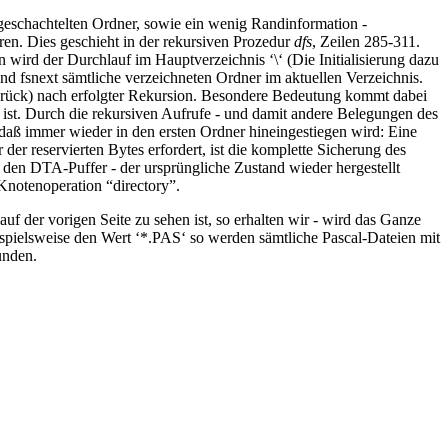
geschachtelten Ordner, sowie ein wenig Randinformation -
n. Dies geschieht in der rekursiven Prozedur
dfs
, Zeilen 285-311.
 wird der Durchlauf im Hauptverzeichnis ‘\‘ (Die Initialisierung dazu
und fsnext sämtliche verzeichneten Ordner im aktuellen Verzeichnis.
urück) nach erfolgter Rekursion. Besondere Bedeutung kommt dabei
 ist. Durch die rekursiven Aufrufe - und damit andere Belegungen des
aß immer wieder in den ersten Ordner hineingestiegen wird: Eine
der reservierten Bytes erfordert, ist die komplette Sicherung des
den DTA-Puffer - der ursprüngliche Zustand wieder hergestellt
 Knotenoperation “directory”.
auf der vorigen Seite zu sehen ist, so erhalten wir - wird das Ganze
spielsweise den Wert ‘*.PAS‘ so werden sämtliche Pascal-Dateien mit
unden.