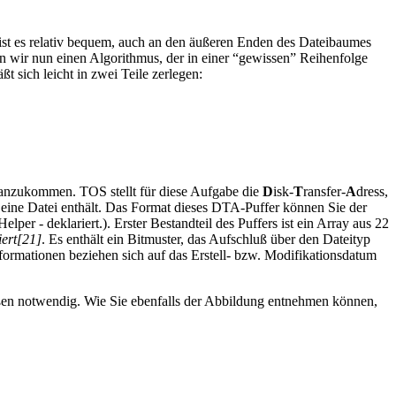
st es relativ bequem, auch an den äußeren Enden des Dateibaumes
 wir nun einen Algorithmus, der in einer “gewissen” Reihenfolge
 sich leicht in zwei Teile zerlegen:
heranzukommen. TOS stellt für diese Aufgabe die
D
isk-
T
ransfer-
A
dress,
eine Datei enthält. Das Format dieses DTA-Puffer können Sie der
elper - deklariert.). Erster Bestandteil des Puffers ist ein Array aus 22
iert[21]
. Es enthält ein Bitmuster, das Aufschluß über den Dateityp
formationen beziehen sich auf das Erstell- bzw. Modifikationsdatum
ößen notwendig. Wie Sie ebenfalls der Abbildung entnehmen können,