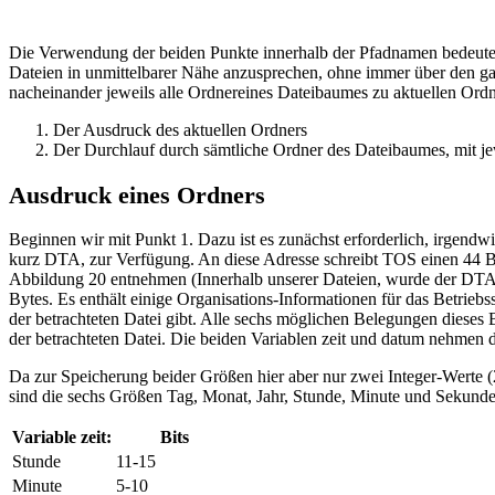
Die Verwendung der beiden Punkte innerhalb der Pfadnamen bedeutet
Dateien in unmittelbarer Nähe anzusprechen, ohne immer über den ga
nacheinander jeweils alle Ordnereines Dateibaumes zu aktuellen Ordne
Der Ausdruck des aktuellen Ordners
Der Durchlauf durch sämtliche Ordner des Dateibaumes, mit j
Ausdruck eines Ordners
Beginnen wir mit Punkt 1. Dazu ist es zunächst erforderlich, irgendw
kurz DTA, zur Verfügung. An diese Adresse schreibt TOS einen 44 By
Abbildung 20 entnehmen (Innerhalb unserer Dateien, wurde der DTA-P
Bytes. Es enthält einige Organisations-Informationen für das Betriebss
der betrachteten Datei gibt. Alle sechs möglichen Belegungen dieses
der betrachteten Datei. Die beiden Variablen zeit und datum nehmen d
Da zur Speicherung beider Größen hier aber nur zwei Integer-Werte 
sind die sechs Größen Tag, Monat, Jahr, Stunde, Minute und Sekunde
Variable zeit:
Bits
Stunde
11-15
Minute
5-10