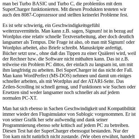
man bei Turbo BASIC und Turbo C, die problemlos mit dem
SuperCharger funktionierten. Mit diesen Produkten testeten wir
auch den 8087-Coprozessor und stellten keinerlei Probleme fest.
Es ist sehr schwierig, ein Geschwindigkeitsgefühl
weiterzuvermitteln. Man kann z.B. sagen, Signum! ist in bezug auf
Wordplus eine relativ schnelle Textverarbeitung, aber doch deutlich
langsamer als Tempus. Die Frage ist also, ob man mit Signum! oder
Wordplus arbeitet, also Briefe schreibt. Manuskripte anfertigt,
Bücher setzt usw., ohne daß das Tippen zu einer Quälerei wird, weil
der Rechner bzw. die Software nicht mithalten kann. Das ist z.B.
teilweise ein Problem PC dittos, der einfach zu langsam ist, um mit
ihm langfristig zu arbeiten. Bei SuperCharger ist das nicht der Fall.
Man kann WordPerfect (MS-DOS) nehmen und damit um einiges
schneller arbeiten, als mit Wordplus auf der ATARI-Seite. Das
Zeilen-Scrolling ist schnell genug, und Funktionen wie Suchen oder
Ersetzen sind weder langsamer noch schneller als auf jedem
normalen PC-XT.
Man hat sich ebenso in Sachen Geschwindigkeit und Kompatibilität
immer wieder den Flugsimulator von Sublogic vorgenommen. Er ist
von seiner Grafik her sehr aufwendig und dank seiner
Programmierung ebenso sehr kritisch auf jedem PC zu betreiben.
Diesen Test hat der SuperCharger ebensogut bestanden. Nur der
Ton kam nicht natürlich nicht zustande. (Wie oben erwähnt, handelt