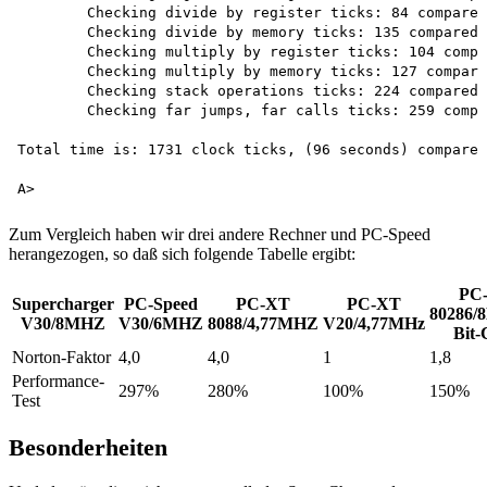
	Checking divide by register ticks: 84 compared to IBM/PC 609%

	Checking divide by memory ticks: 135 compared to IBM/PC 447%

	Checking multiply by register ticks: 104 compared to IBM/PC 462%

	Checking multiply by memory ticks: 127 compared to IBM/PC 438%

	Checking stack operations ticks: 224 compared to IBM/PC 198%

	Checking far jumps, far calls ticks: 259 compared to IBM/PC ZOO%

Total time is: 1731 clock ticks, (96 seconds) compared
Zum Vergleich haben wir drei andere Rechner und PC-Speed
herangezogen, so daß sich folgende Tabelle ergibt:
PC
Supercharger
PC-Speed
PC-XT
PC-XT
80286/
V30/8MHZ
V30/6MHZ
8088/4,77MHZ
V20/4,77MHz
Bit
Norton-Faktor
4,0
4,0
1
1,8
Performance-
297%
280%
100%
150%
Test
Besonderheiten