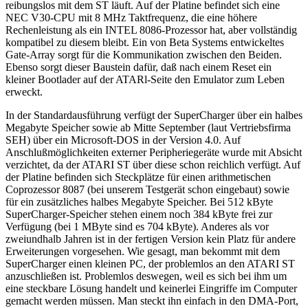
reibungslos mit dem ST läuft. Auf der Platine befindet sich eine
NEC V30-CPU mit 8 MHz Taktfrequenz, die eine höhere
Rechenleistung als ein INTEL 8086-Prozessor hat, aber vollständig
kompatibel zu diesem bleibt. Ein von Beta Systems entwickeltes
Gate-Array sorgt für die Kommunikation zwischen den Beiden.
Ebenso sorgt dieser Baustein dafür, daß nach einem Reset ein
kleiner Bootlader auf der ATARl-Seite den Emulator zum Leben
erweckt.
In der Standardausführung verfügt der SuperCharger über ein halbes
Megabyte Speicher sowie ab Mitte September (laut Vertriebsfirma
SEH) über ein Microsoft-DOS in der Version 4.0. Auf
Anschlußmöglichkeiten externer Peripheriegeräte wurde mit Absicht
verzichtet, da der ATARI ST über diese schon reichlich verfügt. Auf
der Platine befinden sich Steckplätze für einen arithmetischen
Coprozessor 8087 (bei unserem Testgerät schon eingebaut) sowie
für ein zusätzliches halbes Megabyte Speicher. Bei 512 kByte
SuperCharger-Speicher stehen einem noch 384 kByte frei zur
Verfügung (bei 1 MByte sind es 704 kByte). Anderes als vor
zweiundhalb Jahren ist in der fertigen Version kein Platz für andere
Erweiterungen vorgesehen. Wie gesagt, man bekommt mit dem
SuperCharger einen kleinen PC, der problemlos an den ATARI ST
anzuschließen ist. Problemlos deswegen, weil es sich bei ihm um
eine steckbare Lösung handelt und keinerlei Eingriffe im Computer
gemacht werden müssen. Man steckt ihn einfach in den DMA-Port,