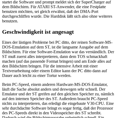
startet die Software und prompt meldet sich der SuperCharger auf
dem Bildschirm. Für ATARI ST-Anwender, die eine Festplatte
benutzen möchten, sei gleich erwähnt, daß der DMA-Port
durchgeschliffen wurde. Die Harddisk läßt sich also ohne weiteres
benutzen.
Geschwindigkeit ist angesagt
Eines der lästigen Probleme bei PC ditto, der reinen Software-MS-
DOS-Emulation auf dem ST, ist die langsame Ausgabe auf dem
Bildschirm. Für eine Software-Emulation war das verständlich. Der
ST muß zuerst alles interpretieren, dann dem TOS schmackhaft
machen (auf das passende Format bringen) und am Ende alles auf
den Bildschirm bringen. Für die intensive Arbeit mit einer
Textverarbeitung oder einem Editor kann der PC ditto dann auf
Dauer auch leicht zu einer Tortur werden.
Beim PC-Speed, einem anderen Hardware-MS-DOS-Emulator,
läuft die Sache absolut anders und deswegen sehr schnell. Der
Emulator und der ST greifen auf den gleichen Speicher zu, nämlich
auf den internen Speicher des ST. Außerdem braucht PC-Speed
nichts zu interpretieren, das erledigt die eingebaute V30-CPU. Eine
sehr durchdachte Software bringt es sogar fertig, daß der Prozessor
des PC-Speeds direkt in den Videospeicher des ST schreibt.
Dadurch wird die Bildschirmausgabe unheimlich schnell. Ein