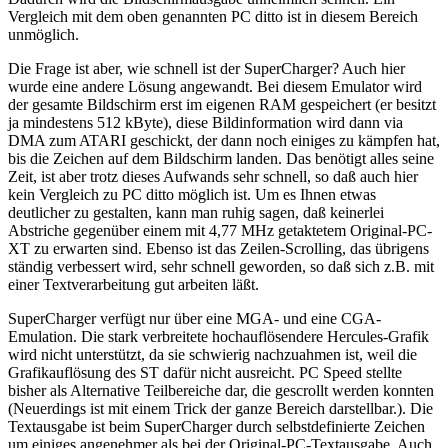
Vergleich mit dem oben genannten PC ditto ist in diesem Bereich
unmöglich.
Die Frage ist aber, wie schnell ist der SuperCharger? Auch hier
wurde eine andere Lösung angewandt. Bei diesem Emulator wird
der gesamte Bildschirm erst im eigenen RAM gespeichert (er besitzt
ja mindestens 512 kByte), diese Bildinformation wird dann via
DMA zum ATARI geschickt, der dann noch einiges zu kämpfen hat,
bis die Zeichen auf dem Bildschirm landen. Das benötigt alles seine
Zeit, ist aber trotz dieses Aufwands sehr schnell, so daß auch hier
kein Vergleich zu PC ditto möglich ist. Um es Ihnen etwas
deutlicher zu gestalten, kann man ruhig sagen, daß keinerlei
Abstriche gegenüber einem mit 4,77 MHz getaktetem Original-PC-
XT zu erwarten sind. Ebenso ist das Zeilen-Scrolling, das übrigens
ständig verbessert wird, sehr schnell geworden, so daß sich z.B. mit
einer Textverarbeitung gut arbeiten läßt.
SuperCharger verfügt nur über eine MGA- und eine CGA-
Emulation. Die stark verbreitete hochauflösendere Hercules-Grafik
wird nicht unterstützt, da sie schwierig nachzuahmen ist, weil die
Grafikauflösung des ST dafür nicht ausreicht. PC Speed stellte
bisher als Alternative Teilbereiche dar, die gescrollt werden konnten
(Neuerdings ist mit einem Trick der ganze Bereich darstellbar.). Die
Textausgabe ist beim SuperCharger durch selbstdefinierte Zeichen
um einiges angenehmer als bei der Original-PC-Textausgabe. Auch