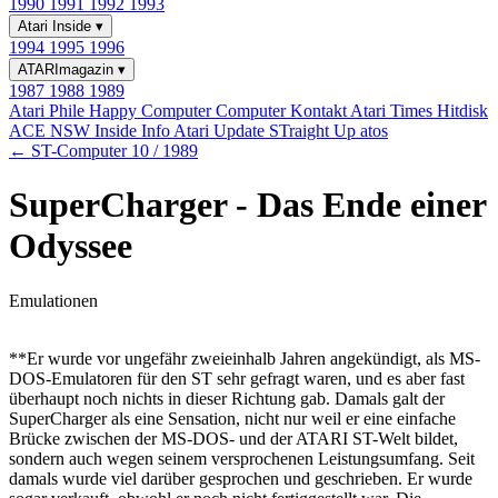
1990
1991
1992
1993
Atari Inside
▾
1994
1995
1996
ATARImagazin
▾
1987
1988
1989
Atari Phile
Happy Computer
Computer Kontakt
Atari Times
Hitdisk
ACE NSW Inside Info
Atari Update
STraight Up
atos
← ST-Computer 10 / 1989
SuperCharger - Das Ende einer
Odyssee
Emulationen
**Er wurde vor ungefähr zweieinhalb Jahren angekündigt, als MS-
DOS-Emulatoren für den ST sehr gefragt waren, und es aber fast
überhaupt noch nichts in dieser Richtung gab. Damals galt der
SuperCharger als eine Sensation, nicht nur weil er eine einfache
Brücke zwischen der MS-DOS- und der ATARI ST-Welt bildet,
sondern auch wegen seinem versprochenen Leistungsumfang. Seit
damals wurde viel darüber gesprochen und geschrieben. Er wurde