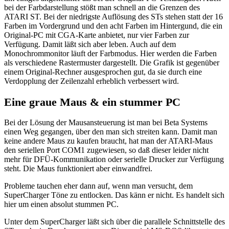
bei der Farbdarstellung stößt man schnell an die Grenzen des
ATARI ST. Bei der niedrigste Auflösung des STs stehen statt der 16
Farben im Vordergrund und den acht Farben im Hintergund, die ein
Original-PC mit CGA-Karte anbietet, nur vier Farben zur
Verfügung. Damit läßt sich aber leben. Auch auf dem
Monochrommonitor läuft der Farbmodus. Hier werden die Farben
als verschiedene Rastermuster dargestellt. Die Grafik ist gegenüber
einem Original-Rechner ausgesprochen gut, da sie durch eine
Verdopplung der Zeilenzahl erheblich verbessert wird.
Eine graue Maus & ein stummer PC
Bei der Lösung der Mausansteuerung ist man bei Beta Systems
einen Weg gegangen, über den man sich streiten kann. Damit man
keine andere Maus zu kaufen braucht, hat man der ATARI-Maus
den seriellen Port COM1 zugewiesen, so daß dieser leider nicht
mehr für DFÜ-Kommunikation oder serielle Drucker zur Verfügung
steht. Die Maus funktioniert aber einwandfrei.
Probleme tauchen eher dann auf, wenn man versucht, dem
SuperCharger Töne zu entlocken. Das känn er nicht. Es handelt sich
hier um einen absolut stummen PC.
Unter dem SuperCharger läßt sich über die parallele Schnittstelle des