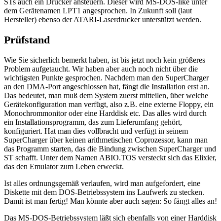
STs auch ein Drucker ansteuern. Dieser wird MS-DOS-like unter
dem Gerätenamen LPT1 angesprochen. In Zukunft soll (laut
Hersteller) ebenso der ATARI-Laserdrucker unterstützt werden.
Prüfstand
Wie Sie sicherlich bemerkt haben, ist bis jetzt noch kein größeres
Problem aufgetaucht. Wir haben aber auch noch nicht über die
wichtigsten Punkte gesprochen. Nachdem man den SuperCharger
an den DMA-Port angeschlossen hat, fängt die Installation erst an.
Das bedeutet, man muß dem System zuerst mitteilen, über welche
Gerätekonfiguration man verfügt, also z.B. eine externe Floppy, ein
Monochrommonitor oder eine Harddisk etc. Das alles wird durch
ein Installationsprogramm, das zum Lieferumfang gehört,
konfiguriert. Hat man dies vollbracht und verfügt in seinem
SuperCharger über keinen arithmetischen Coprozessor, kann man
das Programm starten, das die Bindung zwischen SuperCharger und
ST schafft. Unter dem Namen ABIO.TOS versteckt sich das Elixier,
das den Emulator zum Leben erweckt.
Ist alles ordnungsgemäß verlaufen, wird man aufgefordert, eine
Diskette mit dem DOS-Betriebssystem ins Laufwerk zu stecken.
Damit ist man fertig! Man könnte aber auch sagen: So fängt alles an!
Das MS-DOS-Betriebssystem läßt sich ebenfalls von einer Harddisk