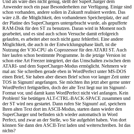
Und als wäre dies nicht genug, stellt der SuperCharger dem
Anwender noch ein paar Besonderheiten zur Verfügung. Einige sind
schon vorhanden, andere sollen in Zukunft realisiert werden. Das
wäre z.B. die Möglichkeit, den vorhandenen Speicherplatz, der auf
der Platine des SuperChargers untergebracht wurde, als gepufferte
RAM-Disk für den ST zu benutzen. Daran wird in Moment noch
gearbeitet, und es sind auch schon Versuche damit erfolgreich
gelaufen, es arbeitet aber noch nicht ganz fehlerfrei. Eine andere
Möglichkeit, die auch in der Entwicklungsphase läuft, ist die
Nutzung der V30-CPU als Coprozessor für den ATARI ST. Auch
hier laufen schon bestimmte Programme. In die jetzige Version ist
schon eine Art Freezer integriert, der das Umschalten zwischen dem
ATARI- und dem SuperCharger-Modus ermöglicht. Nehmern wir
mal an: Sie schreiben gerade eben in WordPerfect unter MS-DOS
einen Brief, Sie haben aber diesen Brief schon vor langer Zeit unter
TOS in Signum! angefangen. Sie möchten ihn jetzt aber gerne unter
WordPerfect fertigstellen, doch der alte Text liegt nur im Signum!-
Format vor, und damit kann WordPerfect nicht viel anfangen. Kein
Problem! Sie betätigen ALT-CTRL-BACK-SPACE zusammen und
der ST wird neu gestartet. Dann rufen Sie Signum! auf, speichern
Ihren alten Text dort im ASCII-Modus, starten dann wieder den
SuperCharger und befinden sich wieder automatisch in Word
Perfect, und zwar an der Stelle, wo Sie aufgehört haben. Von dort
können Sie dann den ASCII-Text laden und weiterschreiben. Ist das
nichts?