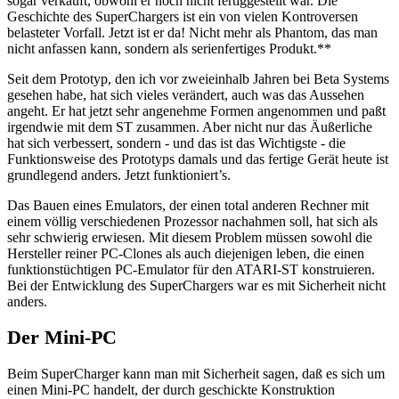
sogar verkauft, obwohl er noch nicht fertiggestellt war. Die
Geschichte des SuperChargers ist ein von vielen Kontroversen
belasteter Vorfall. Jetzt ist er da! Nicht mehr als Phantom, das man
nicht anfassen kann, sondern als serienfertiges Produkt.**
Seit dem Prototyp, den ich vor zweieinhalb Jahren bei Beta Systems
gesehen habe, hat sich vieles verändert, auch was das Aussehen
angeht. Er hat jetzt sehr angenehme Formen angenommen und paßt
irgendwie mit dem ST zusammen. Aber nicht nur das Äußerliche
hat sich verbessert, sondern - und das ist das Wichtigste - die
Funktionsweise des Prototyps damals und das fertige Gerät heute ist
grundlegend anders. Jetzt funktioniert’s.
Das Bauen eines Emulators, der einen total anderen Rechner mit
einem völlig verschiedenen Prozessor nachahmen soll, hat sich als
sehr schwierig erwiesen. Mit diesem Problem müssen sowohl die
Hersteller reiner PC-Clones als auch diejenigen leben, die einen
funktionstüchtigen PC-Emulator für den ATARI-ST konstruieren.
Bei der Entwicklung des SuperChargers war es mit Sicherheit nicht
anders.
Der Mini-PC
Beim SuperCharger kann man mit Sicherheit sagen, daß es sich um
einen Mini-PC handelt, der durch geschickte Konstruktion