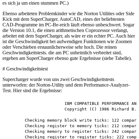
es sich ja um einen stummen PC.)
Ebenso arbeiteten Problemkinder wie die Norton Utilities oder Side
Kick mit dem SuperCharger. AutoCAD, eines der beliebtesten
CAD-Programme im PC-Be-reich läuft ebenso unbeschwert. Sogar
die Version 10.1, die einen arithmetischen Coprozessor verlangt,
arbeitet mit dem SuperCharger, als wäre er ein echter PC. Auch hier
ist die Geschwindigkeit bei aufwendigen Funktionen wie Zoomen
oder Verschieben erstaunlicherweise sehr hoch. Die reinen
Geschwindigkeitstests. die am PC unheimlich verbreitet sind,
ergeben am SuperCharger ebenso gute Ergebnisse (siehe Tabelle).
# Geschwindigkeitstest
Supercharger wurde von uns zwei Geschwindigkeitstests
unterworfen: der Norton-Utility und dem Performance-Analyzer-
Test. Hier sind die Ergebnisse:
			IBM COMPATIBLE PERFORMANCE ANALYZER

			Copyright (C) 1986 Richard B. Johnson

	Checking memory block write ticks: 122 compared to IBM/PC 413%

	Checking register to memory ticks: 212 compared to IBM/PC 231%

	Checking memory to register ticks: 242 compared to IBM/PC 202%

	Checking register to register ticks: 222 compared to IBM/PC 248%
