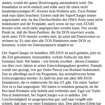
starten, womit der ganze Bootvorgang automatisiert wird. Die
Installation ist recht einfach und sollte auch für einen nicht
hundertprozentigen PC-Kenner kein Problem sein. Zwei Punkte
muß man dabei beachten: Erstens muß der SuperCharger immer
angeschaltet sein, da das Durchschleifen des DMA-Ports sonst nicht
funktioniert und die Festplatte, auch wenn sie nur vom ATARI
benutzt wird, nicht mehr angesprochen werden kann. Der zweite
Punkt ist, daß die Boot-Partition, die für DOS reserviert wurde,
nicht unter TOS benutzt werden darf, da sonst mit Datenverlust zu
rechnen ist. Es sind aber alle TOS-Partitionen unter DOS zu
benutzen, womit ein Datenaustausch möglich ist.
Der SuperCharger ist installiert, MS-DOS ist auch geladen, jetzt ist
die Zeit gekommen, festzustellen, welche Software mit dem
Emulator läuft. Wir hatten - wie bereits erwähnt - diesen Emulator
vor über zwei Jahren in seiner Entwicklungsphase gesehen. Damals
wurde uns gezeigt, wie gut Turbo Pascal von Borland funktioniert.
Das ist allerdings auch ein Programm, das normalerweise keine
Schwierigkeiten bereitet. Es läuft bis jetzt mit allen MS-DOS-
Emulatoren, die es mittlerweile für den ST gibt. Für einen ‘harten’
Test ist es fast ungeeignet. Wir haben es trotzdem gemacht, da die
Bor-land-Produkte sehr beliebt und verbreitet sind. Egal wie Turbo
Pascal funktioniert, bei SuperCharger war es tadellos. Die
Geschwindigkeit ist ausgesprochen gut, und man vergißt sehr
schnell, daß man vor einer Emulation sitzt. Den gleichen Effekt hat