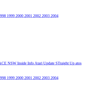
1998
1999
2000
2001
2002
2003
2004
ACE NSW Inside Info
Atari Update
STraight Up
atos
1998
1999
2000
2001
2002
2003
2004