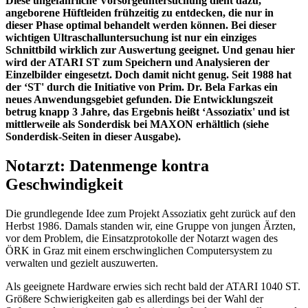
Diese ungefährliche Vorsorgeuntersuchung dient dazu,
angeborene Hüftleiden frühzeitig zu entdecken, die nur in
dieser Phase optimal behandelt werden können. Bei dieser
wichtigen Ultraschalluntersuchung ist nur ein einziges
Schnittbild wirklich zur Auswertung geeignet. Und genau hier
wird der ATARI ST zum Speichern und Analysieren der
Einzelbilder eingesetzt. Doch damit nicht genug. Seit 1988 hat
der ‘ST' durch die Initiative von Prim. Dr. Bela Farkas ein
neues Anwendungsgebiet gefunden. Die Entwicklungszeit
betrug knapp 3 Jahre, das Ergebnis heißt ‘Assoziatix' und ist
mittlerweile als Sonderdisk bei MAXON erhältlich (siehe
Sonderdisk-Seiten in dieser Ausgabe).
Notarzt: Datenmenge kontra
Geschwindigkeit
Die grundlegende Idee zum Projekt Assoziatix geht zurück auf den
Herbst 1986. Damals standen wir, eine Gruppe von jungen Ärzten,
vor dem Problem, die Einsatzprotokolle der Notarzt wagen des
ÖRK in Graz mit einem erschwinglichen Computersystem zu
verwalten und gezielt auszuwerten.
Als geeignete Hardware erwies sich recht bald der ATARI 1040 ST.
Größere Schwierigkeiten gab es allerdings bei der Wahl der