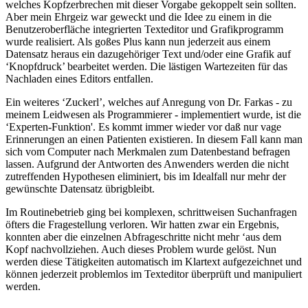
welches Kopfzerbrechen mit dieser Vorgabe gekoppelt sein sollten.
Aber mein Ehrgeiz war geweckt und die Idee zu einem in die
Benutzeroberfläche integrierten Texteditor und Grafikprogramm
wurde realisiert. Als goßes Plus kann nun jederzeit aus einem
Datensatz heraus ein dazugehöriger Text und/oder eine Grafik auf
‘Knopfdruck’ bearbeitet werden. Die lästigen Wartezeiten für das
Nachladen eines Editors entfallen.
Ein weiteres ‘Zuckerl’, welches auf Anregung von Dr. Farkas - zu
meinem Leidwesen als Programmierer - implementiert wurde, ist die
‘Experten-Funktion'. Es kommt immer wieder vor daß nur vage
Erinnerungen an einen Patienten existieren. In diesem Fall kann man
sich vom Computer nach Merkmalen zum Datenbestand befragen
lassen. Aufgrund der Antworten des Anwenders werden die nicht
zutreffenden Hypothesen eliminiert, bis im Idealfall nur mehr der
gewünschte Datensatz übrigbleibt.
Im Routinebetrieb ging bei komplexen, schrittweisen Suchanfragen
öfters die Fragestellung verloren. Wir hatten zwar ein Ergebnis,
konnten aber die einzelnen Abfrageschritte nicht mehr ‘aus dem
Kopf nachvollziehen. Auch dieses Problem wurde gelöst. Nun
werden diese Tätigkeiten automatisch im Klartext aufgezeichnet und
können jederzeit problemlos im Texteditor überprüft und manipuliert
werden.