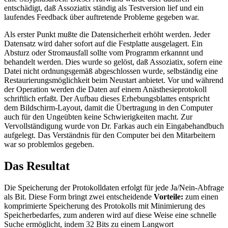
entschädigt, daß Assoziatix ständig als Testversion lief und ein
laufendes Feedback über auftretende Probleme gegeben war.
Als erster Punkt mußte die Datensicherheit erhöht werden. Jeder
Datensatz wird daher sofort auf die Festplatte ausgelagert. Ein
Absturz oder Stromausfall sollte vom Programm erkannnt und
behandelt werden. Dies wurde so gelöst, daß Assoziatix, sofern eine
Datei nicht ordnungsgemäß abgeschlossen wurde, selbständig eine
Restaurierungsmöglichkeit beim Neustart anbietet. Vor und während
der Operation werden die Daten auf einem Anästhesieprotokoll
schriftlich erfaßt. Der Aufbau dieses Erhebungsblattes entspricht
dem Bildschirm-Layout, damit die Übertragung in den Computer
auch für den Ungeübten keine Schwierigkeiten macht. Zur
Vervollständigung wurde von Dr. Farkas auch ein Eingabehandbuch
aufgelegt. Das Verständnis für den Computer bei den Mitarbeitern
war so problemlos gegeben.
Das Resultat
Die Speicherung der Protokolldaten erfolgt für jede Ja/Nein-Abfrage
als Bit. Diese Form bringt zwei entscheidende
Vorteile:
zum einen
komprimierte Speicherung des Protokolls mit Minimierung des
Speicherbedarfes, zum anderen wird auf diese Weise eine schnelle
Suche ermöglicht, indem 32 Bits zu einem Langwort