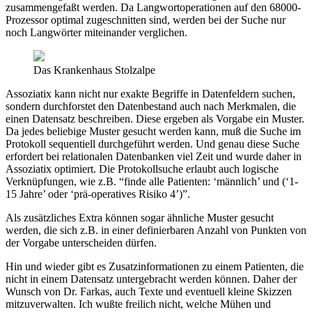
zusammengefaßt werden. Da Langwortoperationen auf den 68000-
Prozessor optimal zugeschnitten sind, werden bei der Suche nur
noch Langwörter miteinander verglichen.
Das Krankenhaus Stolzalpe
Assoziatix kann nicht nur exakte Begriffe in Datenfeldern suchen,
sondern durchforstet den Datenbestand auch nach Merkmalen, die
einen Datensatz beschreiben. Diese ergeben als Vorgabe ein Muster.
Da jedes beliebige Muster gesucht werden kann, muß die Suche im
Protokoll sequentiell durchgeführt werden. Und genau diese Suche
erfordert bei relationalen Datenbanken viel Zeit und wurde daher in
Assoziatix optimiert. Die Protokollsuche erlaubt auch logische
Verknüpfungen, wie z.B. “finde alle Patienten: ‘männlich’ und (‘1-
15 Jahre’ oder ‘prä-operatives Risiko 4’)”.
Als zusätzliches Extra können sogar ähnliche Muster gesucht
werden, die sich z.B. in einer definierbaren Anzahl von Punkten von
der Vorgabe unterscheiden dürfen.
Hin und wieder gibt es Zusatzinformationen zu einem Patienten, die
nicht in einem Datensatz untergebracht werden können. Daher der
Wunsch von Dr. Farkas, auch Texte und eventuell kleine Skizzen
mitzuverwalten. Ich wußte freilich nicht, welche Mühen und