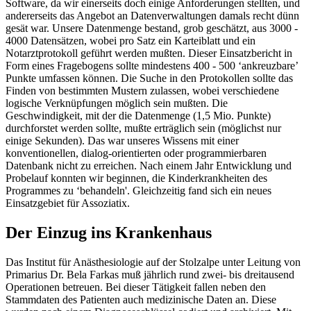
Software, da wir einerseits doch einige Anforderungen stellten, und
andererseits das Angebot an Datenverwaltungen damals recht dünn
gesät war. Unsere Datenmenge bestand, grob geschätzt, aus 3000 -
4000 Datensätzen, wobei pro Satz ein Karteiblatt und ein
Notarztprotokoll geführt werden mußten. Dieser Einsatzbericht in
Form eines Fragebogens sollte mindestens 400 - 500 ‘ankreuzbare’
Punkte umfassen können. Die Suche in den Protokollen sollte das
Finden von bestimmten Mustern zulassen, wobei verschiedene
logische Verknüpfungen möglich sein mußten. Die
Geschwindigkeit, mit der die Datenmenge (1,5 Mio. Punkte)
durchforstet werden sollte, mußte erträglich sein (möglichst nur
einige Sekunden). Das war unseres Wissens mit einer
konventionellen, dialog-orientierten oder programmierbaren
Datenbank nicht zu erreichen. Nach einem Jahr Entwicklung und
Probelauf konnten wir beginnen, die Kinderkrankheiten des
Programmes zu ‘behandeln'. Gleichzeitig fand sich ein neues
Einsatzgebiet für Assoziatix.
Der Einzug ins Krankenhaus
Das Institut für Anästhesiologie auf der Stolzalpe unter Leitung von
Primarius Dr. Bela Farkas muß jährlich rund zwei- bis dreitausend
Operationen betreuen. Bei dieser Tätigkeit fallen neben den
Stammdaten des Patienten auch medizinische Daten an. Diese