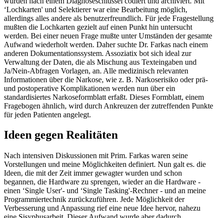
wurden nach einem Diagnoseschlüssel codiert und archiviert. Mit
‘Lochkarten' und Selektierer war eine Bearbeitung möglich,
allerdings alles andere als benutzerfreundlich. Für jede Fragestellung
mußten die Lochkarten gezielt auf einen Punkt hin untersucht
werden. Bei einer neuen Frage mußte unter Umständen der gesamte
Aufwand wiederholt werden. Daher suchte Dr. Farkas nach einem
anderen Dokumentationssystem. Assoziatix bot sich ideal zur
Verwaltung der Daten, die als Mischung aus Texteingaben und
Ja/Nein-Abfragen Vorlagen, an. Alle medizinisch relevanten
Informationen über die Narkose, wie z. B. Narkoserisiko oder prä-
und postoperative Komplikationen werden nun über ein
standardisiertes Narkoseformblatt erfaßt. Dieses Formblatt, einem
Fragebogen ähnlich, wird durch Ankreuzen der zutreffenden Punkte
für jeden Patienten angelegt.
Ideen gegen Realitäten
Nach intensiven Diskussionen mit Prim. Farkas waren seine
Vorstellungen und meine Möglichkeiten definiert. Nun galt es. die
Ideen, die mit der Zeit immer gewagter wurden und schon
begannen, die Hardware zu sprengen, wieder an die Hardware -
einen ‘Single User'- und ‘Single Tasking'-Rechner - und an meine
Programmiertechnik zurückzuführen. Jede Möglichkeit der
Verbesserung und Anpassung rief eine neue Idee hervor, nahezu
eine Sisyphusarbeit. Dieser Aufwand wurde aber dadurch