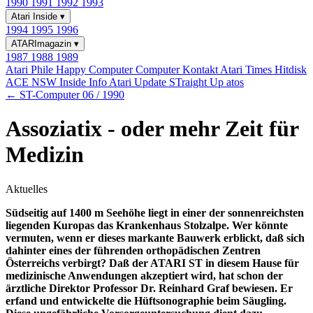
1990
1991
1992
1993
Atari Inside
▾
1994
1995
1996
ATARImagazin
▾
1987
1988
1989
Atari Phile
Happy Computer
Computer Kontakt
Atari Times
Hitdisk
ACE NSW Inside Info
Atari Update
STraight Up
atos
← ST-Computer 06 / 1990
Assoziatix - oder mehr Zeit für
Medizin
Aktuelles
Südseitig auf 1400 m Seehöhe liegt in einer der sonnenreichsten
liegenden Kuropas das Krankenhaus Stolzalpe. Wer könnte
vermuten, wenn er dieses markante Bauwerk erblickt, daß sich
dahinter eines der führenden orthopädischen Zentren
Österreichs verbirgt? Daß der ATARI ST in diesem Hause für
medizinische Anwendungen akzeptiert wird, hat schon der
ärztliche Direktor Professor Dr. Reinhard Graf bewiesen. Er
erfand und entwickelte die Hüftsonographie beim Säugling.