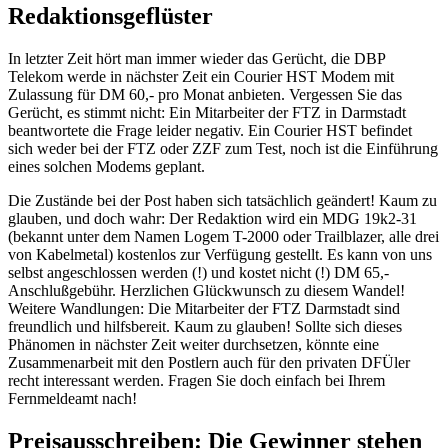
Redaktionsgeflüster
In letzter Zeit hört man immer wieder das Gerücht, die DBP
Telekom werde in nächster Zeit ein Courier HST Modem mit
Zulassung für DM 60,- pro Monat anbieten. Vergessen Sie das
Gerücht, es stimmt nicht: Ein Mitarbeiter der FTZ in Darmstadt
beantwortete die Frage leider negativ. Ein Courier HST befindet
sich weder bei der FTZ oder ZZF zum Test, noch ist die Einführung
eines solchen Modems geplant.
Die Zustände bei der Post haben sich tatsächlich geändert! Kaum zu
glauben, und doch wahr: Der Redaktion wird ein MDG 19k2-31
(bekannt unter dem Namen Logem T-2000 oder Trailblazer, alle drei
von Kabelmetal) kostenlos zur Verfügung gestellt. Es kann von uns
selbst angeschlossen werden (!) und kostet nicht (!) DM 65,-
Anschlußgebühr. Herzlichen Glückwunsch zu diesem Wandel!
Weitere Wandlungen: Die Mitarbeiter der FTZ Darmstadt sind
freundlich und hilfsbereit. Kaum zu glauben! Sollte sich dieses
Phänomen in nächster Zeit weiter durchsetzen, könnte eine
Zusammenarbeit mit den Postlern auch für den privaten DFÜler
recht interessant werden. Fragen Sie doch einfach bei Ihrem
Fernmeldeamt nach!
Preisausschreiben: Die Gewinner stehen