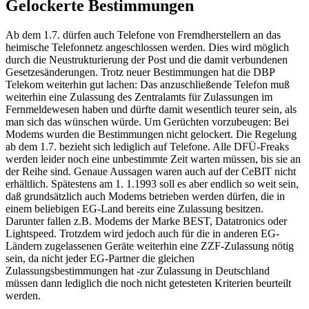
Gelockerte Bestimmungen
Ab dem 1.7. dürfen auch Telefone von Fremdherstellern an das
heimische Telefonnetz angeschlossen werden. Dies wird möglich
durch die Neustrukturierung der Post und die damit verbundenen
Gesetzesänderungen. Trotz neuer Bestimmungen hat die DBP
Telekom weiterhin gut lachen: Das anzuschließende Telefon muß
weiterhin eine Zulassung des Zentralamts für Zulassungen im
Fernmeldewesen haben und dürfte damit wesentlich teurer sein, als
man sich das wünschen würde. Um Gerüchten vorzubeugen: Bei
Modems wurden die Bestimmungen nicht gelockert. Die Regelung
ab dem 1.7. bezieht sich lediglich auf Telefone. Alle DFÜ-Freaks
werden leider noch eine unbestimmte Zeit warten müssen, bis sie an
der Reihe sind. Genaue Aussagen waren auch auf der CeBIT nicht
erhältlich. Spätestens am 1. 1.1993 soll es aber endlich so weit sein,
daß grundsätzlich auch Modems betrieben werden dürfen, die in
einem beliebigen EG-Land bereits eine Zulassung besitzen.
Darunter fallen z.B. Modems der Marke BEST, Datatronics oder
Lightspeed. Trotzdem wird jedoch auch für die in anderen EG-
Ländern zugelassenen Geräte weiterhin eine ZZF-Zulassung nötig
sein, da nicht jeder EG-Partner die gleichen
Zulassungsbestimmungen hat -zur Zulassung in Deutschland
müssen dann lediglich die noch nicht getesteten Kriterien beurteilt
werden.