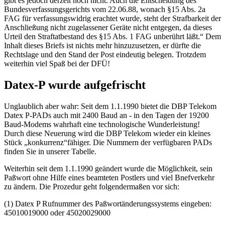
gibt es jedoch derzeit noch nicht. Auch die Entscheidung des
Bundesverfassungsgerichts vom 22.06.88, wonach §15 Abs. 2a
FAG für verfassungswidrig erachtet wurde, steht der Strafbarkeit der
Anschließung nicht zugelassener Geräte nicht entgegen, da dieses
Urteil den Straftatbestand des §15 Abs. 1 FAG unberührt läßt.“ Dem
Inhalt dieses Briefs ist nichts mehr hinzuzusetzen, er dürfte die
Rechtslage und den Stand der Post eindeutig belegen. Trotzdem
weiterhin viel Spaß bei der DFÜ!
Datex-P wurde aufgefrischt
Unglaublich aber wahr: Seit dem 1.1.1990 bietet die DBP Telekom
Datex P-PADs auch mit 2400 Baud an - in den Tagen der 19200
Baud-Modems wahrhaft eine technologische Wunderleistung!
Durch diese Neuerung wird die DBP Telekom wieder ein kleines
Stück „konkurrenz“fähiger. Die Nummern der verfügbaren PADs
finden Sie in unserer Tabelle.
Weiterhin seit dem 1.1.1990 geändert wurde die Möglichkeit, sein
Paßwort ohne Hilfe eines beamteten Postlers und viel Bnefverkehr
zu ändern. Die Prozedur geht folgendermaßen vor sich:
(1) Datex P Rufnummer des Paßwortänderungssystems eingeben:
45010019000 oder 45020029000