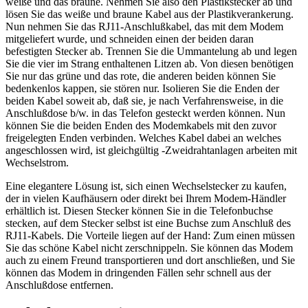
weiße und das braune. Nehmen Sie also den Plastikstecker ab und
lösen Sie das weiße und braune Kabel aus der Plastikverankerung.
Nun nehmen Sie das RJ11-Anschlußkabel, das mit dem Modem
mitgeliefert wurde, und schneiden einen der beiden daran
befestigten Stecker ab. Trennen Sie die Ummantelung ab und legen
Sie die vier im Strang enthaltenen Litzen ab. Von diesen benötigen
Sie nur das grüne und das rote, die anderen beiden können Sie
bedenkenlos kappen, sie stören nur. Isolieren Sie die Enden der
beiden Kabel soweit ab, daß sie, je nach Verfahrensweise, in die
Anschlußdose b/w. in das Telefon gesteckt werden können. Nun
können Sie die beiden Enden des Modemkabels mit den zuvor
freigelegten Enden verbinden. Welches Kabel dabei an welches
angeschlossen wird, ist gleichgültig -Zweidrahtanlagen arbeiten mit
Wechselstrom.
Eine elegantere Lösung ist, sich einen Wechselstecker zu kaufen,
der in vielen Kaufhäusern oder direkt bei Ihrem Modem-Händler
erhältlich ist. Diesen Stecker können Sie in die Telefonbuchse
stecken, auf dem Stecker selbst ist eine Buchse zum Anschluß des
RJ11-Kabels. Die Vorteile liegen auf der Hand: Zum einen müssen
Sie das schöne Kabel nicht zerschnippeln. Sie können das Modem
auch zu einem Freund transportieren und dort anschließen, und Sie
können das Modem in dringenden Fällen sehr schnell aus der
Anschlußdose entfernen.