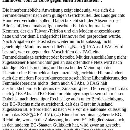
Hannover vom 19.10.89 gegen einen Journalisten“.
Die innerbetriebliche Anweisung zeigt eindeutig, wie sich die
Fernmeldeämter nach dem gültigen Gerichtsurteil des Landgerichts
Hannover verhalten sollen. Dabei bezieht sich der Absender des
Briefs auf den damals aufgebauschten Fall des Journalisten
Kemmer, der ein Taiwan-Telefon und ein Modem angeschlossen
hatte und vor dem Landgericht Hannover frei gesprochen wurde.
Nach Angaben der Post ist es weiterhin nicht zulässig, nicht
genehmigte Modems anzuschließen: „Nach § 15 Abs. I FAG wird
bestraft, wer entgegen den Vorschriften des FAG eine
Fernmeldeanlage errichtet oder betreibt. Mit der Anschließung nicht
zugelassener Endeinrichtungen an das öffentliche Netz wird nach
ständiger Rechtsprechung und herrschender Meinung in der
Literatur eine Fernmeldeanlage unzulässig errichtet. Hieran ändert
auch die mit dem Poststrukturgesetz geschaffene Liberalisierung des
Femmeldebereichs nichts, denn auch § I Abs. 3 FAG hält
ausdrücklich am Erfordernis der Zulassung fest. Dem entspricht. daß
nach § 168 Abs. 2 TKO Endeinrichtungen zugelassen sein müssen.
Dabei ist nach derzeitiger Rechtslage auch unter Berücksichtigung
des EG-Rechts nicht ausreichend, daß das Gerät im Ausland
zugelassen ist. Erforderlich ist nach wie vor die nationale Zulassung
durch das ZZF(§4 FZul V). (...) Eine darüber hinausgehende EG-
Richtlinie, wonach die Zulassung in einem EG Mitgliedsstaat auch
in den anderen EG-Staaten Gültigkeit hat, wird zwar an gestrebt,