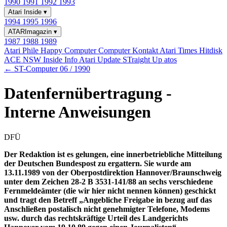
1990
1991
1992
1993
Atari Inside
▾
1994
1995
1996
ATARImagazin
▾
1987
1988
1989
Atari Phile
Happy Computer
Computer Kontakt
Atari Times
Hitdisk
ACE NSW Inside Info
Atari Update
STraight Up
atos
← ST-Computer 06 / 1990
Datenfernübertragung -
Interne Anweisungen
DFÜ
Der Redaktion ist es gelungen, eine innerbetriebliche Mitteilung
der Deutschen Bundespost zu ergattern. Sie wurde am
13.11.1989 von der Oberpostdirektion Hannover/Braunschweig
unter dem Zeichen 28-2 B 3531-141/88 an sechs verschiedene
Fernmeldeämter (die wir hier nicht nennen können) geschickt
und tragt den Betreff „Angebliche Freigabe in bezug auf das
Anschließen postalisch nicht genehmigter Telefone, Modems
usw. durch das rechtskräftige Urteil des Landgerichts