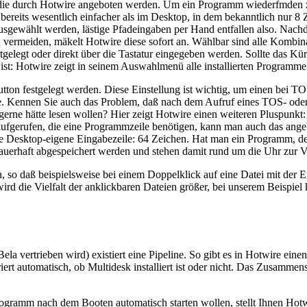
, die durch Hotwire angeboten werden. Um ein Programm wiederfmden 
reits wesentlich einfacher als im Desktop, in dem bekanntlich nur 8 Z
usgewählt werden, lästige Pfadeingaben per Hand entfallen also. Nachd
vermeiden, mäkelt Hotwire diese sofort an. Wählbar sind alle Kombinati
elegt oder direkt über die Tastatur eingegeben werden. Sollte das Kür
st: Hotwire zeigt in seinem Auswahlmenü alle installierten Programme 
n festgelegt werden. Diese Einstellung ist wichtig, um einen bei 
re. Kennen Sie auch das Problem, daß nach dem Aufruf eines TOS- od
gerne hätte lesen wollen? Hier zeigt Hotwire einen weiteren Pluspunkt: 
e aufgerufen, die eine Programmzeile benötigen, kann man auch das an
s die Desktop-eigene Eingabezeile: 64 Zeichen. Hat man ein Programm,
 dauerhaft abgespeichert werden und stehen damit rund um die Uhr zur 
so daß beispielsweise bei einem Doppelklick auf eine Datei mit der
wird die Vielfalt der anklickbaren Dateien größer, bei unserem Beisp
 vertrieben wird) existiert eine Pipeline. So gibt es in Hotwire einen
triert automatisch, ob Multidesk installiert ist oder nicht. Das Zusamme
gramm nach dem Booten automatisch starten wollen, stellt Ihnen Hotw