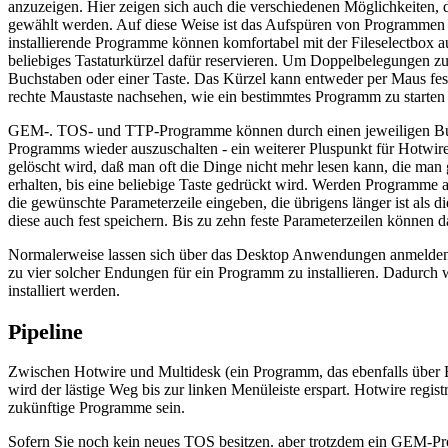
anzuzeigen. Hier zeigen sich auch die verschiedenen Möglichkeiten
gewählt werden. Auf diese Weise ist das Aufspüren von Programmen be
installierende Programme können komfortabel mit der Fileselectbox a
beliebiges Tastaturkürzel dafür reservieren. Um Doppelbelegungen zu 
Buchstaben oder einer Taste. Das Kürzel kann entweder per Maus festg
rechte Maustaste nachsehen, wie ein bestimmtes Programm zu starten i
GEM-. TOS- und TTP-Programme können durch einen jeweiligen Butto
Programms wieder auszuschalten - ein weiterer Pluspunkt für Hotwi
gelöscht wird, daß man oft die Dinge nicht mehr lesen kann, die man 
erhalten, bis eine beliebige Taste gedrückt wird. Werden Programm
die gewünschte Parameterzeile eingeben, die übrigens länger ist al
diese auch fest speichern. Bis zu zehn feste Parameterzeilen können
Normalerweise lassen sich über das Desktop Anwendungen anmelden, 
zu vier solcher Endungen für ein Programm zu installieren. Dadurch 
installiert werden.
Pipeline
Zwischen Hotwire und Multidesk (ein Programm, das ebenfalls über Bela
wird der lästige Weg bis zur linken Menüleiste erspart. Hotwire regis
zukünftige Programme sein.
Sofern Sie noch kein neues TOS besitzen. aber trotzdem ein GEM-Pro