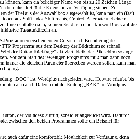
zu können, kann ein beliebiger Name von bis zu 20 Zeichen Länge
eichen plus drei fürdie Extension zur Verfügung stehen. Zu
em der Titel aus der Auswahlbox ausgewählt ist, kann man ein (fast)
onen aus Shift links, Shift rechts, Control, Alternate und einem
zel Ihnen entfallen sein, können Sie durch einen kurzen Druck auf die
inklusive Tastaturkürzeln an.
TOS-Programmen erscheinenden Cursor nach Beendigung des
er TTP-Programms aus dem Desktop der Bildschirm so schnell
Wird der Button Rückfrage“ aktiviert, bleibt der Bildschirm solange
geben. Vor dem Start des jeweiligen Programms muß man dann noch
 dem immer die gleichen Parameter übergeben werden sollen, kann man
Verfügung.
 Endung „DOC“ 1st_Wordplus nachgeladen wird. Hotwire erlaubt, bis
iel könnten also auch Dateien mit der Endung „BAK“ für Wordplus
 Button, der Multidesk aufruft, sobald er angeklickt wird. Dadurch
nspiel zwischen den beiden Programmen sollte ein Beispiel für
ire auch dafür eine komfortable Möglichkeit zur Verfügung, denn