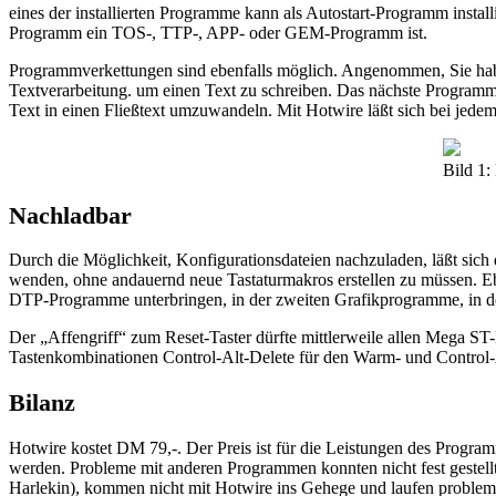
eines der installierten Programme kann als Autostart-Programm instal
Programm ein TOS-, TTP-, APP- oder GEM-Programm ist.
Programmverkettungen sind ebenfalls möglich. Angenommen, Sie habe
Textverarbeitung. um einen Text zu schreiben. Das nächste Programm
Text in einen Fließtext umzuwandeln. Mit Hotwire läßt sich bei jede
Bild 1:
Nachladbar
Durch die Möglichkeit, Konfigurationsdateien nachzuladen, läßt sic
wenden, ohne andauernd neue Tastaturmakros erstellen zu müssen. Ebe
DTP-Programme unterbringen, in der zweiten Grafikprogramme, in der 
Der „Affengriff“ zum Reset-Taster dürfte mittlerweile allen Mega ST
Tastenkombinationen Control-Alt-Delete für den Warm- und Control-
Bilanz
Hotwire kostet DM 79,-. Der Preis ist für die Leistungen des Progra
werden. Probleme mit anderen Programmen konnten nicht fest gestell
Harlekin), kommen nicht mit Hotwire ins Gehege und laufen problemlo