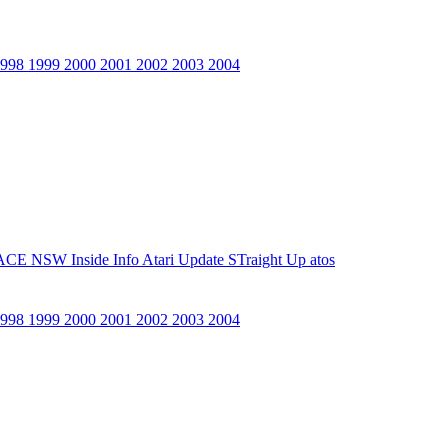
1998
1999
2000
2001
2002
2003
2004
ACE NSW Inside Info
Atari Update
STraight Up
atos
1998
1999
2000
2001
2002
2003
2004