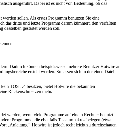
atisch ausgeführt. Dabei ist es nicht von Bedeutung, ob das
 werden sollen. Als erstes Programm benutzen Sie eine
ich das dritte und letzte Programm darum kümmert, den verfaßten
 desselben gestartet werden soll.
rkennen.
ndern. Dadurch können beispielsweise mehrere Benutzer Hotwire an
ngsbereiche erstellt werden. So lassen sich in der einen Datei
 kein TOS 1.4 besitzen, bietet Hotwire die bekannten
 keine Rückenschmerzen mehr.
wendet werden, wenn viele Programme auf einem Rechner benutzt
Andere Programme, die ebenfalls Tastaturmakros belegen (etwa
rt „Anleitung“. Hotwire ist jedoch recht leicht zu durchschauen.