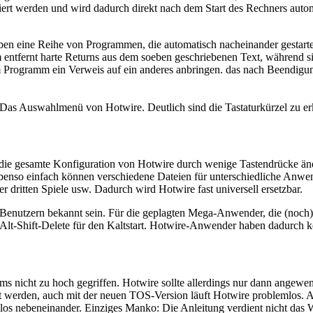
liert werden und wird dadurch direkt nach dem Start des Rechners autom
n eine Reihe von Programmen, die automatisch nacheinander gestartet
 entfernt harte Returns aus dem soeben geschriebenen Text, während s
m Programm ein Verweis auf ein anderes anbringen. das nach Beendigung
 Das Auswahlmenü von Hotwire. Deutlich sind die Tastaturkürzel zu e
h die gesamte Konfiguration von Hotwire durch wenige Tastendrücke ä
nso einfach können verschiedene Dateien für unterschiedliche Anwendu
dritten Spiele usw. Dadurch wird Hotwire fast universell ersetzbar.
-Benutzern bekannt sein. Für die geplagten Mega-Anwender, die (noch)
Alt-Shift-Delete für den Kaltstart. Hotwire-Anwender haben dadurch
mms nicht zu hoch gegriffen. Hotwire sollte allerdings nur dann ange
t werden, auch mit der neuen TOS-Version läuft Hotwire problemlos. 
s nebeneinander. Einziges Manko: Die Anleitung verdient nicht das Wo