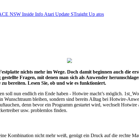
ACE NSW Inside Info
Atari Update
STraight Up
atos
r Festplatte nichts mehr im Wege. Doch damit beginnen auch die
 gestellte Fragen, mit denen man sich als Anwender herumschlag
 bereiten. Lesen Sie, ob und wie es funktioniert.
 soll nun endlich ein Ende haben - Hotwire macht’s möglich. 1st_Wor
in Wunschtraum bleiben, sondern sind bereits Alltag bei Hotwire-Anwen
uftauchen, denn bevor ein Programm gestartet wird, wechselt Hotwire 
ertreiber usw. problemlos finden.
ine Kombination nicht mehr weiß, genügt ein Druck auf die rechte Ma