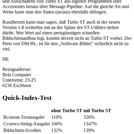
und Ausschaltens von Turbo ST aus eigenen Programmen oder
Accessories heraus über Message-Pipeline. Auf die gleiche Art und
Weise kann man den Status (an/aus) ebenfalls abfragen.
Rundherum kann man sagen, daß Turbo ST auch in der neuen
Version 1.8 weiterhin mit an der Spitze der ST-Utilities stehen
dürfte. Wer Wert auf einen preisgünstigen schnellen
Bildschirmaufbau legt, kommt derzeit nicht an Turbo ST vorbei. Der
Preis von DM 89,- ist für den „Software-Blitter“ sicherlich nicht zu
viel.
HE
Bezugsadresse:
Bela Computer
Unterortstr. 23-25
6236 Eschborn
Quick-Index-Test
ohne Turbo ST
mit Turbo ST
Bconout-Textausgabe
110%
326%
Cconws-String-Ausgabe
106%
1347%
Bildschirm-Scrollen
132%
139%