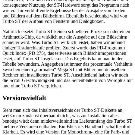
konsequenter Nutzung der ST-Hardware sorgt das Programm nach
wie vor für verblüffende Ergebnisse bei der Ausgabe von Texten
und Bildern auf dem Bildschirm. Ebenfalls beschleunigt wird von
Turbo ST der Aufbau von Fenstern und Dialogboxen.
Natürlich ersetzt Turbo ST keinen schnelleren Prozessor oder einen
Arithmetik-Chip, da wirklich nur die Ausgabe auf den Bildschirm
schneller wird. Was Turbo ST wirklich leistet, haben wir anhand
einiger Testdurchläufe probiert. Zuerst wurde das PD-Programm
Quick Index (PD 275), das teilweise auch Bildschirmoperationen
testet, auf Turbo ST losgelassen. Das Ergebnis kann man in der
Tabelle bewundern. Angegeben ist immer das prozentuale Verhältnis
zwischen einem „normalen“ Mega ST mit Blitter und demselben
Rechner mit installiertem Turbo ST. Anschließend haben wir noch
die Scroll-Geschwindigkeit und das Seitenblättern von Wordplus mit
und ohne Turbo ST verglichen.
Versionsvielfalt
Sieht man sich das Inhaltsverzeichnis der Turbo ST-Diskette an,
weiß man zunächst überhaupt nicht, was zur Installation alles
benötigt wird; denn mittlerweile sind im Lieferumfang des Turbo ST
mehrere Versionen enthalten. Ein Blick ins Handbuch schafft sofort
Klarheit. Es wird eine Version für Monochrom-, eine für Farb- und