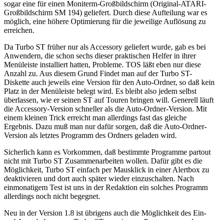
sogar eine für einen Moniterm-Großbildschirm (Original-ATARI-
Großbildschirm SM 194) geliefert. Durch diese Aufteilung war es
möglich, eine höhere Optimierung für die jeweilige Auflösung zu
erreichen.
Da Turbo ST früher nur als Accessory geliefert wurde, gab es bei
Anwendern, die schon sechs dieser praktischen Helfer in ihrer
Menüleiste installiert hatten, Probleme. TOS läßt eben nur diese
Anzahl zu. Aus diesem Grund Findet man auf der Turbo ST-
Diskette auch jeweils eine Version für den Auto-Ordner, so daß kein
Platz in der Menüleiste belegt wird. Es bleibt also jedem selbst
überlassen, wie er seinen ST auf Touren bringen will. Generell läuft
die Accessory-Version schneller als die Auto-Ordner-Version. Mit
einem kleinen Trick erreicht man allerdings fast das gleiche
Ergebnis. Dazu muß man nur dafür sorgen, daß die Auto-Ordner-
Version als letztes Programm des Ordners geladen wird.
Sicherlich kann es Vorkommen, daß bestimmte Programme partout
nicht mit Turbo ST Zusammenarbeiten wollen. Dafür gibt es die
Möglichkeit, Turbo ST einfach per Mausklick in einer Alertbox zu
deaktivieren und dort auch später wieder einzuschalten. Nach
einmonatigem Test ist uns in der Redaktion ein solches Programm
allerdings noch nicht begegnet.
Neu in der Version 1.8 ist übrigens auch die Möglichkeit des Ein-