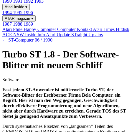
1990
1991
1992
1993
Atari Inside
▾
1994
1995
1996
ATARImagazin
▾
1987
1988
1989
Atari Phile
Happy Computer
Computer Kontakt
Atari Times
Hitdisk
ACE NSW Inside Info
Atari Update
STraight Up
atos
← ST-Computer 06 / 1990
Turbo ST 1.8 - Der Software-
Blitter mit neuem Schliff
Software
Fast jedem ST-Anwender ist mittlerweile Turbo ST, der
Software-Blitter der Eschborner Firma Bela Computer, ein
Begriff. Hier ist man den Weg gegangen, Geschwindigkeit
durch effektivere Programmierung und neue Algorithmen,
nicht aber durch Hardware zu erreichen. Gerade TOS des ST
bietet ja genügend Ansatzpunkte zum Verbessern.
Durch systematisches Ersetzen von „langsamen“ Teilen des
GEMDOS, VDI und BIOS durch optimierte eigene Routinen und