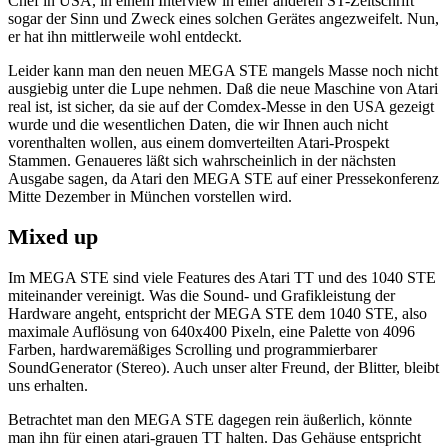
Chef in USA, in einem Interview in einer anderen ST-Zeitschrift
sogar der Sinn und Zweck eines solchen Gerätes angezweifelt. Nun,
er hat ihn mittlerweile wohl entdeckt.
Leider kann man den neuen MEGA STE mangels Masse noch nicht
ausgiebig unter die Lupe nehmen. Daß die neue Maschine von Atari
real ist, ist sicher, da sie auf der Comdex-Messe in den USA gezeigt
wurde und die wesentlichen Daten, die wir Ihnen auch nicht
vorenthalten wollen, aus einem domverteilten Atari-Prospekt
Stammen. Genaueres läßt sich wahrscheinlich in der nächsten
Ausgabe sagen, da Atari den MEGA STE auf einer Pressekonferenz
Mitte Dezember in München vorstellen wird.
Mixed up
Im MEGA STE sind viele Features des Atari TT und des 1040 STE
miteinander vereinigt. Was die Sound- und Grafikleistung der
Hardware angeht, entspricht der MEGA STE dem 1040 STE, also
maximale Auflösung von 640x400 Pixeln, eine Palette von 4096
Farben, hardwaremäßiges Scrolling und programmierbarer
SoundGenerator (Stereo). Auch unser alter Freund, der Blitter, bleibt
uns erhalten.
Betrachtet man den MEGA STE dagegen rein äußerlich, könnte
man ihn für einen atari-grauen TT halten. Das Gehäuse entspricht