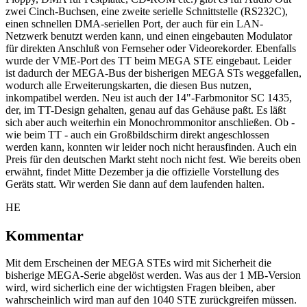
zwei Cinch-Buchsen, eine zweite serielle Schnittstelle (RS232C),
einen schnellen DMA-seriellen Port, der auch für ein LAN-
Netzwerk benutzt werden kann, und einen eingebauten Modulator
für direkten Anschluß von Fernseher oder Videorekorder. Ebenfalls
wurde der VME-Port des TT beim MEGA STE eingebaut. Leider
ist dadurch der MEGA-Bus der bisherigen MEGA STs weggefallen,
wodurch alle Erweiterungskarten, die diesen Bus nutzen,
inkompatibel werden. Neu ist auch der 14"-Farbmonitor SC 1435,
der, im TT-Design gehalten, genau auf das Gehäuse paßt. Es läßt
sich aber auch weiterhin ein Monochrommonitor anschließen. Ob -
wie beim TT - auch ein Großbildschirm direkt angeschlossen
werden kann, konnten wir leider noch nicht herausfinden. Auch ein
Preis für den deutschen Markt steht noch nicht fest. Wie bereits oben
erwähnt, findet Mitte Dezember ja die offizielle Vorstellung des
Geräts statt. Wir werden Sie dann auf dem laufenden halten.
HE
Kommentar
Mit dem Erscheinen der MEGA STEs wird mit Sicherheit die
bisherige MEGA-Serie abgelöst werden. Was aus der 1 MB-Version
wird, wird sicherlich eine der wichtigsten Fragen bleiben, aber
wahrscheinlich wird man auf den 1040 STE zurückgreifen müssen.