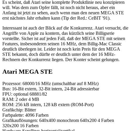
Es scheint, daß Atari seine komplette Produktlinie neu konzipieren
will. Was dem zum Opfer fällt, ist noch nicht heraus, aber ein
Anfang ist jetzt zu sehen, auch wenn man den neuen MEGA STE
erst nächstes Jahr erhalten kann (Tip der Red.: CeBIT '91).
Interessant ist auch der Blick auf die Konkurrenz. Atari versucht, die
Angriffe von Apple zu kontern, das kürzlich seine Billigserie
vorstellte. Sicher ist auf jeden Fall, daß der MEGA STE mit seinen
Features, insbesonderen seinen 16 MHz, dem Billig-Mac Classic
deutlich überlegen ist. Leider ist noch kein Preis für den MEGA
STE bekannt, doch dürfte er deutlich unter dem der 16 MHz-
Rechnern der Konkurrenz liegen. Der Konter scheint gelungen.
Atari MEGA STE
Prozessor: 68000/16 MHz (umschaltbar auf 8 MHz)
Bus: 16-Bit extern, 32-Bit intern, 24-Bit adressierbar
FPU: optional 68881/82
RAM: 2 oder 4 MB
ROM: 256 kB intern, 128 kB extern (ROM-Port)
Grafikchip: Blitter
Farbpalette: 4096 Farben
Grafikauflösungen: 640x400 monochrom 640x200 4 Farben
320x200 16 Farben
Hardware-Scrolling: horizontal/vertikal