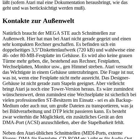
läßt (sofern Atari mal eine Dokumentation herausbringt, wie das
geht und was berücksichtigt werden muß).
Kontakte zur Außenwelt
Natürlich braucht der MEGA STE auch Schnittstellen zur
Außenwelt. Hier hat man bei Atari nicht gerade gegeizt und einen
sehr kompakten Rechner geschaffen. Es befinden sich ein
doppelseitiges 3,5"Diskettenlaufwerk (720 kB) und wahlweise eine
46- oder 80-MB-Festplatte im Gehäuse. Es wird also keine grauen
Türme mehr geben, die, bestehend aus Rechner, Festplatten,
Wechselplatten, Monitor usw., gen Himmel streben. Atari versucht
das Wichtigste in einem Gehäuse unterzubringen. Die Frage ist nur,
was ist, wenn eine Festplatte nicht mehr ausreicht. Das Designer-
Gehäuse ist nicht gerade zum Stapeln geeignet. Aber vielleicht
bringt Atari ja noch eine Tower-Version heraus. Es wäre zumindest
wünschenswert, denn zumindest eine Wechselplatte ist sicherlich bei
vielen professionellen ST-Besitzern im Einsatz - sei es als Backup-
Medium oder auch nur, um große Dateien zu transportieren, was ja
bei Bildverarbeitung und DTP leicht passieren kann. Es besteht
zwar weiterhin die Möglichkeit, ein zusätzliches Gerät an den
DMA-Port (ACSI) anzuschließen, aber die Stapelbarkeit fehlt.
Neben den Atari-üblichen Schnittstellen (MIDI-Ports, externe
Floppy, DMA für Festplatte, CD-ROM etc.) gibt es für Audio Out