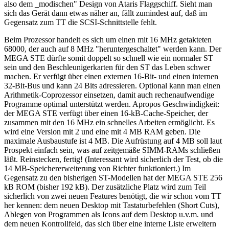
also dem _modischen" Design von Ataris Flaggschiff. Sieht man
sich das Gerät dann etwas näher an, fällt zumindest auf, daß im
Gegensatz zum TT die SCSI-Schnittstelle fehlt.
Beim Prozessor handelt es sich um einen mit 16 MHz getakteten
68000, der auch auf 8 MHz "heruntergeschaltet" werden kann. Der
MEGA STE dürfte somit doppelt so schnell wie ein normaler ST
sein und den Beschleunigerkarten für den ST das Leben schwer
machen. Er verfügt über einen externen 16-Bit- und einen internen
32-Bit-Bus und kann 24 Bits adressieren. Optional kann man einen
Arithmetik-Coprozessor einsetzen, damit auch rechenaufwendige
Programme optimal unterstützt werden. Apropos Geschwindigkeit:
der MEGA STE verfügt über einen 16-kB-Cache-Speicher, der
zusammen mit den 16 MHz ein schnelles Arbeiten ermöglicht. Es
wird eine Version mit 2 und eine mit 4 MB RAM geben. Die
maximale Ausbaustufe ist 4 MB. Die Aufrüstung auf 4 MB soll laut
Prospekt einfach sein, was auf zeitgemäße SIMM-RAMs schließen
läßt. Reinstecken, fertig! (Interessant wird sicherlich der Test, ob die
14 MB-Speichererweiterung von Richter funktioniert.) Im
Gegensatz zu den bisherigen ST-Modellen hat der MEGA STE 256
kB ROM (bisher 192 kB). Der zusätzliche Platz wird zum Teil
sicherlich von zwei neuen Features benötigt, die wir schon vom TT
her kennen: dem neuen Desktop mit Tastaturbefehlen (Short Cuts),
Ablegen von Programmen als Icons auf dem Desktop u.v.m. und
dem neuen Kontrollfeld, das sich über eine interne Liste erweitern