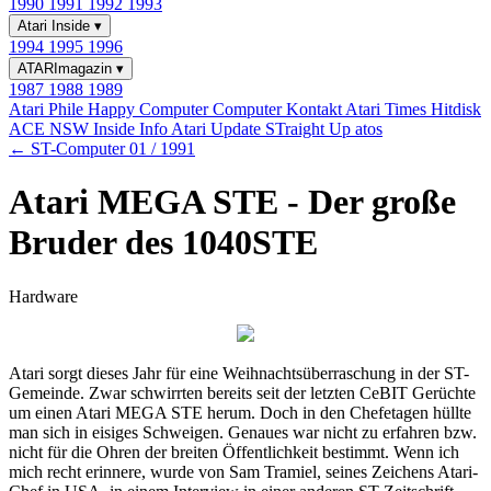
1990
1991
1992
1993
Atari Inside
▾
1994
1995
1996
ATARImagazin
▾
1987
1988
1989
Atari Phile
Happy Computer
Computer Kontakt
Atari Times
Hitdisk
ACE NSW Inside Info
Atari Update
STraight Up
atos
← ST-Computer 01 / 1991
Atari MEGA STE - Der große
Bruder des 1040STE
Hardware
Atari sorgt dieses Jahr für eine Weihnachtsüberraschung in der ST-
Gemeinde. Zwar schwirrten bereits seit der letzten CeBIT Gerüchte
um einen Atari MEGA STE herum. Doch in den Chefetagen hüllte
man sich in eisiges Schweigen. Genaues war nicht zu erfahren bzw.
nicht für die Ohren der breiten Öffentlichkeit bestimmt. Wenn ich
mich recht erinnere, wurde von Sam Tramiel, seines Zeichens Atari-