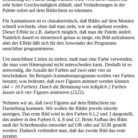
sehr hoher Geschwindigkeit abläuft, sind Veränderungen in der
Palette sofort auf dem Bildschirm zu erkennen.
Für Animationen ist es charakteristisch, daß Bilder auf dem Monitor
schnell wechseln, ohne daß man sieht, wie sie aufgebaut werden.
Dieser Effekt ist z.B. dadurch möglich, daß man die Palette ändert.
Natürlich dauert es immernoch genau so lange, ein Bild aufzubauen,
aber der Effekt läßt sich für den Anwender des Programms
unsichtbar programmieren.
Um unsichtbare Linien zu ziehen, muß man eine Farbe verwenden,
die man vom Hintergrund nicht unterscheiden kann. Deshalb ist es
notwendig, die Anzahl der Farben auf zwei oder vier zu
beschränken. Im Beispiel-Animationsprogramm werden vier Farben
benutzt, was bedeutet, daß zwei Figuren animiert werden können
(4
4 = 16 Farben). Durch die Benutzung von lediglich 2 Farben
lassen sich vier Figuren animieren (2
2
2
2).
Nehmen wir an, daß zwei Figuren auf dem Bildschirm zur
Darstellung kommen. Wir wollen die Bilder jeweils einzeln
anzeigen. Das erste Bild wird in den Farben 0,1,2 und 3 dargestellt,
das andere in den Farben 0, 4, 8 und 12. Beim Aufbau des Bilds
muß der Schreibmodus entweder auf OR oder auf XOR gestellt
werden. Dadurch verhindert man, daß das zweite Bild das erste
zerstört.