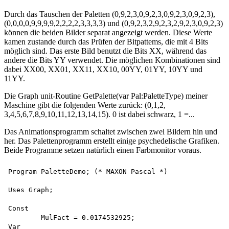
Durch das Tauschen der Paletten (0,9,2,3,0,9,2,3,0,9,2,3,0,9,2,3),
(0,0,0,0,9,9,9,9,2,2,2,2,3,3,3,3) und (0,9,2,3,2,9,2,3,2,9,2,3,0,9,2,3)
können die beiden Bilder separat angezeigt werden. Diese Werte
kamen zustande durch das Prüfen der Bitpattems, die mit 4 Bits
möglich sind. Das erste Bild benutzt die Bits XX, während das
andere die Bits YY verwendet. Die möglichen Kombinationen sind
dabei XX00, XX01, XX11, XX10, 00YY, 01YY, 10YY und
11YY.
Die Graph unit-Routine GetPalette(var Pal:PaletteType) meiner
Maschine gibt die folgenden Werte zurück: (0,1,2,
3,4,5,6,7,8,9,10,11,12,13,14,15). 0 ist dabei schwarz, 1 =...
Das Animationsprogramm schaltet zwischen zwei Bildern hin und
her. Das Palettenprogramm erstellt einige psychedelische Grafiken.
Beide Programme setzen natürlich einen Farbmonitor voraus.
Program PaletteDemo; (* MAXON Pascal *) 

Uses Graph;

Const

        MulFact = 0.0174532925;

Var
