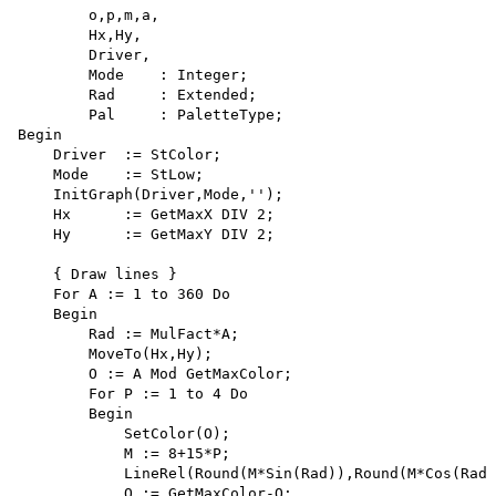
        o,p,m,a,

        Hx,Hy,

        Driver,

        Mode    : Integer;

        Rad     : Extended;

        Pal     : PaletteType;

Begin

    Driver  := StColor;

    Mode    := StLow;

    InitGraph(Driver,Mode,'');

    Hx      := GetMaxX DIV 2;

    Hy      := GetMaxY DIV 2;

    { Draw lines }

    For A := 1 to 360 Do 

    Begin

        Rad := MulFact*A;

        MoveTo(Hx,Hy);

        O := A Mod GetMaxColor;

        For P := 1 to 4 Do 

        Begin

            SetColor(O);

            M := 8+15*P;

            LineRel(Round(M*Sin(Rad)),Round(M*Cos(Rad)
            O := GetMaxColor-O;
