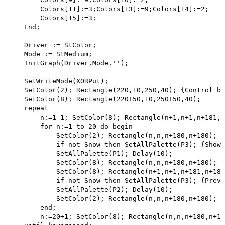
        Colors[11]:=3;Colors[13]:=9;Colors[14]:=2; 

        Colors[15]:=3;

    End;

    Driver := StColor;

    Mode := StMedium;

    InitGraph(Driver,Mode,'');

    SetWriteMode(XORPut);

    SetColor(2); Rectangle(220,10,250,40); {Control bo
    SetColor(8); Rectangle(220+50,10,250+50,40); 

    repeat

        n:=1-1; SetColor(8); Rectangle(n+1,n+1,n+181,n
        for n:=1 to 20 do begin

            SetColor(2); Rectangle(n,n,n+180,n+180); 

            if not Snow then SetAllPalette(P3); {Show 
            SetAllPalette(P1); Delay(10);

            SetColor(8); Rectangle(n,n,n+180,n+180); 

            SetColor(8); Rectangle(n+1,n+1,n+181,n+181
            if not Snow then SetAllPalette(P3); {Preve
            SetAllPalette(P2); Delay(10);

            SetColor(2); Rectangle(n,n,n+180,n+180); 

        end;

        n:=20+1; SetColor(8); Rectangle(n,n,n+180,n+18