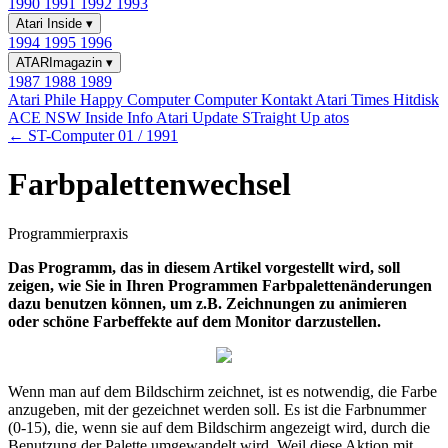
1990
1991
1992
1993
Atari Inside
▾
1994
1995
1996
ATARImagazin
▾
1987
1988
1989
Atari Phile
Happy Computer
Computer Kontakt
Atari Times
Hitdisk
ACE NSW Inside Info
Atari Update
STraight Up
atos
← ST-Computer 01 / 1991
Farbpalettenwechsel
Programmierpraxis
Das Programm, das in diesem Artikel vorgestellt wird, soll
zeigen, wie Sie in Ihren Programmen Farbpalettenänderungen
dazu benutzen können, um z.B. Zeichnungen zu animieren
oder schöne Farbeffekte auf dem Monitor darzustellen.
Wenn man auf dem Bildschirm zeichnet, ist es notwendig, die Farbe
anzugeben, mit der gezeichnet werden soll. Es ist die Farbnummer
(0-15), die, wenn sie auf dem Bildschirm angezeigt wird, durch die
Benutzung der Palette umgewandelt wird. Weil diese Aktion mit