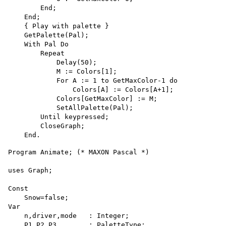
        End;

    End;

    { Play with palette }

    GetPalette(Pal);

    With Pal Do 

        Repeat 

            Delay(50);

            M := Colors[1];

            For A := 1 to GetMaxColor-1 do 

                Colors[A] := Colors[A+1];

            Colors[GetMaxColor] := M; 

            SetAllPalette(Pal);

        Until keypressed;

        CloseGraph;

Program Animate; (* MAXON Pascal *)

uses Graph;

Const

    Snow=false;

Var

    n,driver,mode   : Integer;

    P1,P2,P3        : PaletteType;
