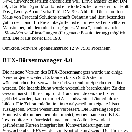
54"-Laufwerk zusätzlich anschließen will. Drive Master kostet DM
89,-. Ein MultiSync-Monitor ist eine tolle Sache - aber der Ton fehlt!
Das „Tweety-Board“ schafft für DM 99,- Abhilfe. Die schnurlose
Maus von Practical Solutions schafft Ordnung und liegt besonders
gut in der Hand. Im Preis inbegriffen ist ein universell einstellbarer
Maustreiber, mit dem nicht nur „Quick-Mouse“, sondern auch
„Slow-Mouse“-Einstellungen (für genaue Positionierung) möglich
sind. Die Maus kostet DM 198,-.
Omikron.Software Sponheimstraßc 12 W-7530 Pforzheim
BTX-Börsenmanager 4.0
Die neueste Version des BTX-Börsenmanagers wurde um einige
Neuerungen erweitert. Es können bis zu 980 Aktien mit
wöchentlichen Kursen 4 Jahre rückwirkend im Speicher gehalten
werden. Die Indexbildung wurde wesentlich beschleunigt. Zu den
Gesamtmarkt-, Blue-Chip- und Branchenindexen, die bisher
gebildet wurden, kann man bei Auslandswerten Länderindexe
bilden. Die Zeitraumdefinition im Analyseteil, um eigene Listen
auszugeben, wurde wesentlich verbessert. Die Kurseingabe per
Hand ist vollkommen neu überarbeitet, wobei man einen BTX-
Textmonitor zur Durchsicht nach neuen Aktien bzw. nicht
gefundenen Kursen integriert hat. Kursveränderungen zur
Vorwoche über 10% werden zur Kontrolle angezeigt. Der Preis des