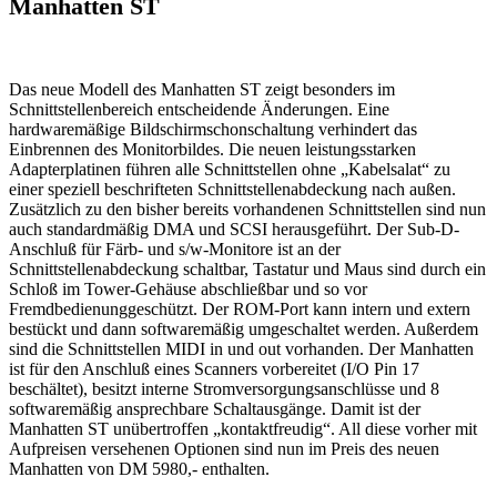
Manhatten ST
Das neue Modell des Manhatten ST zeigt besonders im
Schnittstellenbereich entscheidende Änderungen. Eine
hardwaremäßige Bildschirmschonschaltung verhindert das
Einbrennen des Monitorbildes. Die neuen leistungsstarken
Adapterplatinen führen alle Schnittstellen ohne „Kabelsalat“ zu
einer speziell beschrifteten Schnittstellenabdeckung nach außen.
Zusätzlich zu den bisher bereits vorhandenen Schnittstellen sind nun
auch standardmäßig DMA und SCSI herausgeführt. Der Sub-D-
Anschluß für Färb- und s/w-Monitore ist an der
Schnittstellenabdeckung schaltbar, Tastatur und Maus sind durch ein
Schloß im Tower-Gehäuse abschließbar und so vor
Fremdbedienunggeschützt. Der ROM-Port kann intern und extern
bestückt und dann softwaremäßig umgeschaltet werden. Außerdem
sind die Schnittstellen MIDI in und out vorhanden. Der Manhatten
ist für den Anschluß eines Scanners vorbereitet (I/O Pin 17
beschältet), besitzt interne Stromversorgungsanschlüsse und 8
softwaremäßig ansprechbare Schaltausgänge. Damit ist der
Manhatten ST unübertroffen „kontaktfreudig“. All diese vorher mit
Aufpreisen versehenen Optionen sind nun im Preis des neuen
Manhatten von DM 5980,- enthalten.