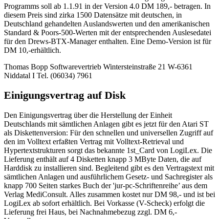
Programms soll ab 1.1.91 in der Version 4.0 DM 189,- betragen. In
diesem Preis sind zirka 1500 Datensätze mit deutschen, in
Deutschland gehandelten Auslandswerten und den amerikanischen
Standard & Poors-500-Werten mit der entsprechenden Auslesedatei
für den Drews-BTX-Manager enthalten. Eine Demo-Version ist für
DM 10,-erhältlich.
Thomas Bopp Softwarevertrieb Wintersteinstraße 21 W-6361
Niddatal I Tel. (06034) 7961
Einigungsvertrag auf Disk
Den Einigungsvertrag über die Herstellung der Einheit
Deutschlands mit sämtlichen Anlagen gibt es jetzt für den Atari ST
als Diskettenversion: Für den schnellen und universellen Zugriff auf
den im Volltext erfaßten Vertrag mit Volltext-Retrieval und
Hypertextstrukturen sorgt das bekannte 1st_Card von LogiLex. Die
Lieferung enthält auf 4 Disketten knapp 3 MByte Daten, die auf
Harddisk zu installieren sind. Begleitend gibt es den Vertragstext mit
sämtlichen Anlagen und ausführlichem Gesetz- und Sachregister als
knapp 700 Seiten starkes Buch der 'jur-pc-Schriftenreihe’ aus dem
Verlag MediConsult. Alles zusammen kostet nur DM 98,- und ist bei
LogiLex ab sofort erhältlich. Bei Vorkasse (V-Scheck) erfolgt die
Lieferung frei Haus, bei Nachnahmebezug zzgl. DM 6,-