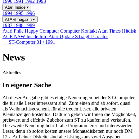
1990
1991
1992
1993
Atari Inside
▾
1994
1995
1996
ATARImagazin
▾
1987
1988
1989
Atari Phile
Happy Computer
Computer Kontakt
Atari Times
Hitdisk
ACE NSW Inside Info
Atari Update
STraight Up
atos
← ST-Computer 01 / 1991
News
Aktuelles
In eigener Sache
Ab dieser Ausgabe gibt es einige Neuerungen bei der ST-Computer,
die für alle Leser interessant sind. Zum einen sind ab sofort, quasi
als Weihnachtsgeschenk für alle treuen Leser, alle privaten
Kleinanzeigen kostenlos. Dadurch geben wir Ihnen die Möglichkeit,
preiswert und effektiv Zubehör zum ST zu kaufen und verkaufen.
Die zweite Neuerung betrifft alle Programmierer und interessierten
Leser, denn ab sofort kosten unsere Monatsdisketten nur noch DM
12,-. Auf einer Diskette sind alle Listings aus zwei Ausgaben