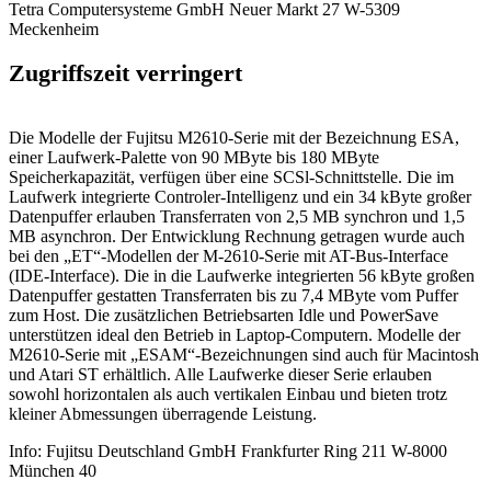
Tetra Computersysteme GmbH Neuer Markt 27 W-5309
Meckenheim
Zugriffszeit verringert
Die Modelle der Fujitsu M2610-Serie mit der Bezeichnung ESA,
einer Laufwerk-Palette von 90 MByte bis 180 MByte
Speicherkapazität, verfügen über eine SCSl-Schnittstelle. Die im
Laufwerk integrierte Controler-Intelligenz und ein 34 kByte großer
Datenpuffer erlauben Transferraten von 2,5 MB synchron und 1,5
MB asynchron. Der Entwicklung Rechnung getragen wurde auch
bei den „ET“-Modellen der M-2610-Serie mit AT-Bus-Interface
(IDE-Interface). Die in die Laufwerke integrierten 56 kByte großen
Datenpuffer gestatten Transferraten bis zu 7,4 MByte vom Puffer
zum Host. Die zusätzlichen Betriebsarten Idle und PowerSave
unterstützen ideal den Betrieb in Laptop-Computern. Modelle der
M2610-Serie mit „ESAM“-Bezeichnungen sind auch für Macintosh
und Atari ST erhältlich. Alle Laufwerke dieser Serie erlauben
sowohl horizontalen als auch vertikalen Einbau und bieten trotz
kleiner Abmessungen überragende Leistung.
Info: Fujitsu Deutschland GmbH Frankfurter Ring 211 W-8000
München 40