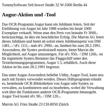
TommySoftware Seh hower Straße 32 W-1000 Berlin 44
Augur-Aktion und -Tool
Das OCR-Programm Augur kann ein Jubiläum feiern. Seit der
Einführung von Augur im Jahr 1988 wurden bis heute 1000
Exemplare verkauft. Wenn man den Preis von beinahe Fr 3000,-
berücksichtigt, ist dies ein beachtlicher Erfolg. Die Marvin AG feiert
dieses Jubiläum und bietet ab sofort einen Jubiläumspreis von DM
1481,- / sFr. 1111,- statt sFr. 2990,- an, limitiert bis zum 28.2.1991.
Anwendern, die Syntex profesionell nutzen, bietet Marvin die
Möglichkeit, auf Augur umzusteigen. Für sFr. 950,- / DM 1266,- ist
für registrierte Syntex-Benutzer das Flaggschiff unter den
Texterkennungsprogrammen, Augur 1.5, erhältlich. Auch diese
Aktion ist bis zum 28.2.1991 begrenzt.
Das unter Augur-Anwendern beliebte Utility, Augur-Tool, kann neu
auch mit Syntex verwendet werden. Dieses Hilfsprogramm erlaubt
es, bestehende OCR-Bibliotheken von Augur oder Syntex zu
verwalten, zu kombinieren und zu bearbeiten, wobei die Verwaltung
weit über die Funktionen anderer OCR-Programme hinausgeht.
Augur Tool kostet sFr. 90,- / DM 120,-.
Marvin AG Fries Straße 23 CH-8050 Zürich