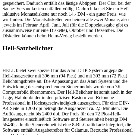
gespeichert. Dadurch entfällt das lästige Abtippen. Der Clou bei der
Sache: Versandkosten entfallen völlig. Dadurch kostet Sie ein Heft
inklusive Monatsdiskette nur noch 14,- DM - ein guter Preis, wie
wir finden. Die Monatsdisketten erscheinen alle zwei Monate, also
jeweils im Februar, April, Juni, Juli (für die Doppelausgabe gibt es
ausnahmsweise nur eine Diskette), Oktober und Dezember. Die
Disketten können beim Heim-Verlag bestellt werden.
Hell-Satzbelichter
HELL bietet zwei speziell für das Atari-DTP-System angepaßte
Hell-Imagesetter mit 396 mm (94 Pica) und mit 303 mm (72 Pica)
Belichtungsbreite an. Die Anpassung an das Atari-System und die
Entwicklung des entsprechenden Steuermoduls wurde von 3K
Computerbild übernommen. Der Hell-Belichter ist somit auch in der
Lage, Halbtonbilder in den präzisen Rastern von Retouche
Professional in Höchstgeschwindigkeit auszugeben. Für eine DIN-
A4-Seite in 1200 dpi beträgt die Ausgabezeit ca. 2,5 Minuten. Die
Auflösung reicht bis 2400 dpi. Der Preis für den 72 Pica-Hell-
Imagesetter einschließlich Software und Steuereinheit beträgt DM
56430,-. In die Steuereinheit ist eine 8-Bit-Grafikkarte integriert, die
Software enthält Ausgabetreiber für Calamus, Retouche Professional