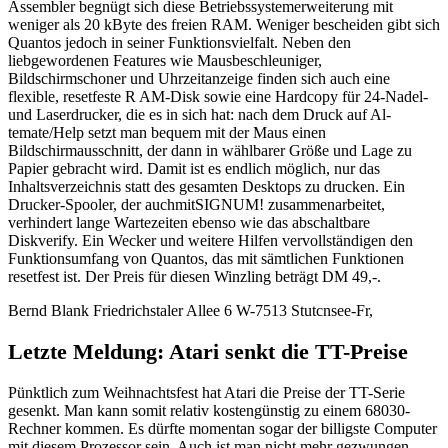
Assembler begnügt sich diese Betriebssystemerweiterung mit
weniger als 20 kByte des freien RAM. Weniger bescheiden gibt sich
Quantos jedoch in seiner Funktionsvielfalt. Neben den
liebgewordenen Features wie Mausbeschleuniger,
Bildschirmschoner und Uhrzeitanzeige finden sich auch eine
flexible, resetfeste R AM-Disk sowie eine Hardcopy für 24-Nadel-
und Laserdrucker, die es in sich hat: nach dem Druck auf Al-
temate/Help setzt man bequem mit der Maus einen
Bildschirmausschnitt, der dann in wählbarer Größe und Lage zu
Papier gebracht wird. Damit ist es endlich möglich, nur das
Inhaltsverzeichnis statt des gesamten Desktops zu drucken. Ein
Drucker-Spooler, der auchmitSIGNUM! zusammenarbeitet,
verhindert lange Wartezeiten ebenso wie das abschaltbare
Diskverify. Ein Wecker und weitere Hilfen vervollständigen den
Funktionsumfang von Quantos, das mit sämtlichen Funktionen
resetfest ist. Der Preis für diesen Winzling beträgt DM 49,-.
Bernd Blank Friedrichstaler Allee 6 W-7513 Stutcnsee-Fr,
Letzte Meldung: Atari senkt die TT-Preise
Pünktlich zum Weihnachtsfest hat Atari die Preise der TT-Serie
gesenkt. Man kann somit relativ kostengünstig zu einem 68030-
Rechner kommen. Es dürfte momentan sogar der billigste Computer
mit diesem Prozessor sein. Auch ist man nicht mehr gezwungen,