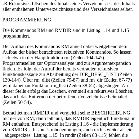
-R Rekursives Löschen des Inhalts eines Verzeichnisses, des Inhalts
aller enthaltenen Unterverzeichnisse und des Verzeichnisses selber.
PROGRAMMIERUNG
Die Kommandos RM und RMDIR sind in Listing 1.14 und 1.15
programmiert.
Der Aufbau des Kommandos RM ähnelt dabei weitgehend dem
Aufbau der bisher betrachteten rekursiven Kommandos. So lassen
sich etwa in der Hauptfunktion rm (Zeilen 104-145)
Programmstellen zur Optionsanalyse und zur Argumentexpansion
finden. Es folgt der Aufruf der bereits vertrauten rekursiven
Funktionskaskade zur Abarbeitung der DIR_DESC_LIST (Zeilen
139-144). Über rm_dlist (Zeilen 79-87) und rm_dir (Zeilen 67-77)
wird dabei zur Funktion rm_flist (Zeilen 38-65) abgestiegen. An
dieser Stelle erfolgt das Löschen, eventuell ein rekursives Löschen,
das auch das Entfernen der betroffenen Verzeichnisse beinhaltet
(Zeilen 50-54).
Betrachtet man RMDIR und vergleicht seine BESCHREIBUNG
mit der von RM, dann fällt auf, daß RMDIR eigentlich funktional in
RM enthalten. Entsprechend ist Listing 1.16 - die Implementierung
von RMDIR -, bis auf Umbenennungen, auch nichts weiter als ein
"abgespecktes" Listing 1.15. In rmdir (Zeilen 83-115) fehlen die