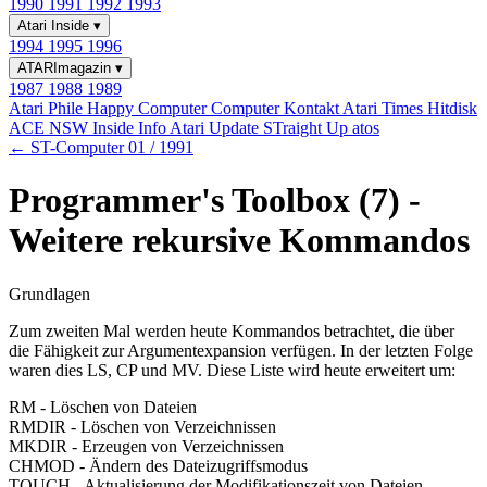
1990
1991
1992
1993
Atari Inside
▾
1994
1995
1996
ATARImagazin
▾
1987
1988
1989
Atari Phile
Happy Computer
Computer Kontakt
Atari Times
Hitdisk
ACE NSW Inside Info
Atari Update
STraight Up
atos
← ST-Computer 01 / 1991
Programmer's Toolbox (7) -
Weitere rekursive Kommandos
Grundlagen
Zum zweiten Mal werden heute Kommandos betrachtet, die über
die Fähigkeit zur Argumentexpansion verfügen. In der letzten Folge
waren dies LS, CP und MV. Diese Liste wird heute erweitert um:
RM - Löschen von Dateien
RMDIR - Löschen von Verzeichnissen
MKDIR - Erzeugen von Verzeichnissen
CHMOD - Ändern des Dateizugriffsmodus
TOUCH - Aktualisierung der Modifikationszeit von Dateien